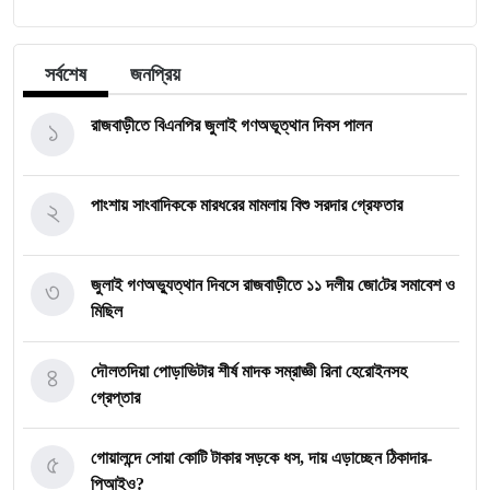
সর্বশেষ
জনপ্রিয়
১
রাজবাড়ীতে বিএন‌পির জুলাই গণঅভূত্থান দিবস পালন
২
পাংশায় সাংবাদিককে মারধরের মামলায় বিশু সরদার গ্রেফতার
৩
জুলাই গণঅভ্যুত্থান দিবসে রাজবাড়ীতে ১১ দলীয় জো‌টের সমাবেশ ও
মি‌ছিল
৪
দৌলতদিয়া পোড়াভিটার শীর্ষ মাদক সম্রাজ্ঞী রিনা হেরোইনসহ
গ্রেপ্তার
৫
গোয়ালন্দে সোয়া কোটি টাকার সড়কে ধস, দায় এড়াচ্ছেন ঠিকাদার-
পিআইও?