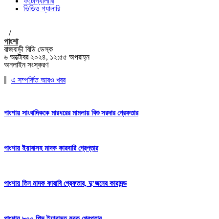
ফটোগ্যালারি
ভিডিও গ্যালারি
/
পাংশা
রাজবাড়ী বিডি ডেস্ক
৬ অক্টোবর ২০২৪, ১২:৫৫ অপরাহ্ন
অনলাইন সংস্করণ
এ সম্পর্কিত আরও খবর
পাংশায় সাংবাদিককে মারধরের মামলায় বিশু সরদার গ্রেফতার
পাংশায় ইয়াবাসহ মাদক কারবারি গ্রেপ্তার
পাংশায় তিন মাদক কারাবি গ্রেফতার, দু’জনের কারাদন্ড
পাংশায় ৮০০ পিস ইয়াবাসহ যুবক গ্রেপ্তার