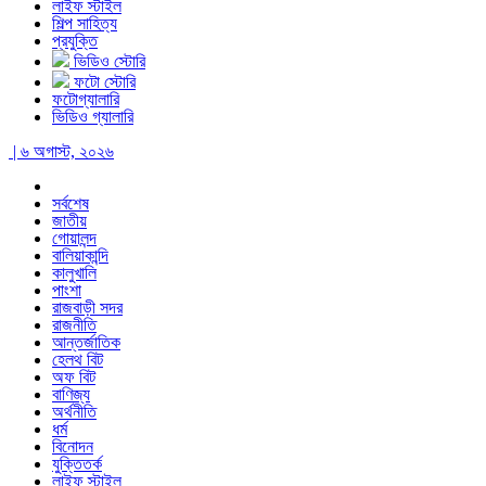
লাইফ স্টাইল
শিল্প সাহিত্য
প্রযুক্তি
ভিডিও স্টোরি
ফটো স্টোরি
ফটোগ্যালারি
ভিডিও গ্যালারি
| ৬ অগাস্ট, ২০২৬
সর্বশেষ
জাতীয়
গোয়ালন্দ
বালিয়াকান্দি
কালুখালি
পাংশা
রাজবাড়ী সদর
রাজনীতি
আন্তর্জাতিক
হেলথ বিট
অফ বিট
বাণিজ্য
অর্থনীতি
ধর্ম
বিনোদন
যুক্তিতর্ক
লাইফ স্টাইল