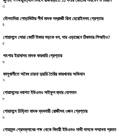
জুলাই গণঅভ্যুত্থান দিবসে রাজবাড়ীতে ১১ দলীয় জো‌টের সমাবেশ ও মি‌ছিল
৩
দৌলতদিয়া পোড়াভিটার শীর্ষ মাদক সম্রাজ্ঞী রিনা হেরোইনসহ গ্রেপ্তার
৪
গোয়ালন্দে সোয়া কোটি টাকার সড়কে ধস, দায় এড়াচ্ছেন ঠিকাদার-পিআইও?
৫
পাংশায় ইয়াবাসহ মাদক কারবারি গ্রেপ্তার
৬
কালুখালীতে অবৈধ চায়না দুয়ারি তৈরির কারখানায় অভিযান
৭
গোয়ালন্দের নবাগত ইউএনও সাইফুল হুদার যোগদান
৮
গোয়ালন্দে চিহ্নিত মাদক ব্যবসায়ী রোজীসহ ৩জন গ্রেপ্তার
৯
গোয়ালন্দ প্রেসক্লাবের পক্ষ থেকে বিদায়ী ইউএনও সাথী দাসকে সম্মাননা প্রদান