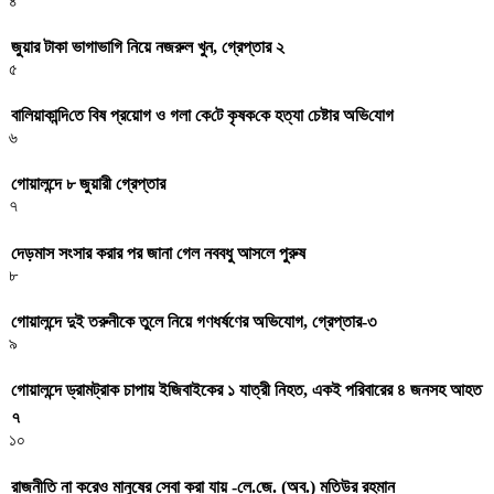
৪
জুয়ার টাকা ভাগাভাগি নিয়ে নজরুল খুন, গ্রেপ্তার ২
৫
বা‌লিয়াকা‌ন্দি‌তে বিষ প্রয়োগ ও গলা কে‌টে কৃষক‌কে হত্যা চেষ্টার অ‌ভি‌যোগ
৬
গোয়ালন্দে ৮ জুয়ারী গ্রেপ্তার
৭
দেড়মাস সংসার করার পর জানা গেল নববধু আসলে পুরুষ
৮
গোয়ালন্দে দুই তরুনীকে তুলে নিয়ে গণধর্ষণের অভিযোগ, গ্রেপ্তার-৩
৯
গোয়ালন্দে ড্রামট্রাক চাপায় ইজিবাইকের ১ যাত্রী নিহত, একই পরিবারের ৪ জনসহ আহত
৭
১০
রাজনীতি না করেও মানুষের সেবা করা যায় -লে.জে. (অব.) মতিউর রহমান