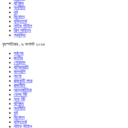
বাণিজ্য
অর্থনীতি
ধর্ম
বিনোদন
যুক্তিতর্ক
লাইফ স্টাইল
শিল্প সাহিত্য
প্রযুক্তি
বৃহস্পতিবার , ৬ অগাস্ট ২০২৬
সর্বশেষ
জাতীয়
গোয়ালন্দ
বালিয়াকান্দি
কালুখালি
পাংশা
রাজবাড়ী সদর
রাজনীতি
আন্তর্জাতিক
হেলথ বিট
অফ বিট
বাণিজ্য
অর্থনীতি
ধর্ম
বিনোদন
যুক্তিতর্ক
লাইফ স্টাইল