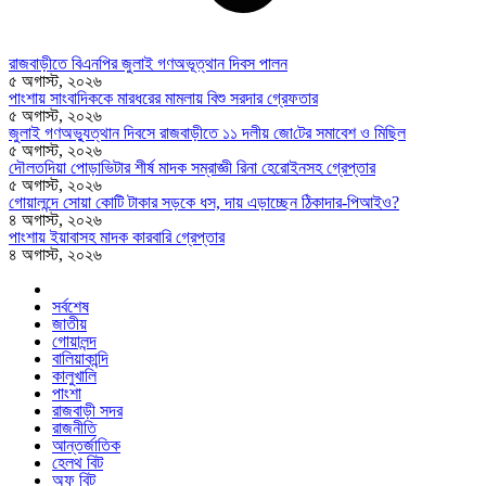
রাজবাড়ীতে বিএন‌পির জুলাই গণঅভূত্থান দিবস পালন
৫ অগাস্ট, ২০২৬
পাংশায় সাংবাদিককে মারধরের মামলায় বিশু সরদার গ্রেফতার
৫ অগাস্ট, ২০২৬
জুলাই গণঅভ্যুত্থান দিবসে রাজবাড়ীতে ১১ দলীয় জো‌টের সমাবেশ ও মি‌ছিল
৫ অগাস্ট, ২০২৬
দৌলতদিয়া পোড়াভিটার শীর্ষ মাদক সম্রাজ্ঞী রিনা হেরোইনসহ গ্রেপ্তার
৫ অগাস্ট, ২০২৬
গোয়ালন্দে সোয়া কোটি টাকার সড়কে ধস, দায় এড়াচ্ছেন ঠিকাদার-পিআইও?
৪ অগাস্ট, ২০২৬
পাংশায় ইয়াবাসহ মাদক কারবারি গ্রেপ্তার
৪ অগাস্ট, ২০২৬
সর্বশেষ
জাতীয়
গোয়ালন্দ
বালিয়াকান্দি
কালুখালি
পাংশা
রাজবাড়ী সদর
রাজনীতি
আন্তর্জাতিক
হেলথ বিট
অফ বিট