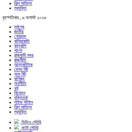
শিল্প সাহিত্য
প্রযুক্তি
বৃহস্পতিবার , ৬ অগাস্ট ২০২৬
সর্বশেষ
জাতীয়
গোয়ালন্দ
বালিয়াকান্দি
কালুখালি
পাংশা
রাজবাড়ী সদর
রাজনীতি
আন্তর্জাতিক
হেলথ বিট
অফ বিট
বাণিজ্য
অর্থনীতি
ধর্ম
বিনোদন
যুক্তিতর্ক
লাইফ স্টাইল
শিল্প সাহিত্য
প্রযুক্তি
ভিডিও স্টোরি
ফটো স্টোরি