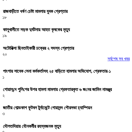
রাজবাড়ীতে ধর্ষণ চেষ্টা মামলায় যুবক গ্রেপ্তার
১৮
কালুখালীতে সড়ক দুর্ঘটনায় আহত কৃষকের মৃত্যু
১৯
অটোরিক্সা ছিনতাইকারী চক্রের ২ সদস্য গ্রেপ্তার
২০
সর্বশেষ সব খবর
পাংশায় সাবেক সেনা কর্মকর্তাসহ ২৫ বাড়িতে হামলার অভিযোগ, গ্রেফতার-১
১
গোয়াল‌ন্দে পু‌লি‌শের উপর হামলা মামলায় গ্রেফতারকৃত ৬ জ‌নের জা‌মিন নামঞ্জুর
২
জাতীয় গোল্ডকাপ ফুটবল টুর্নামেন্টে গোয়ালন্দ পৌরসভা চ্যাম্পিয়ন
৩
দৌলতদিয়ায় যৌনকর্মীর রহস্যজনক মৃত্যু