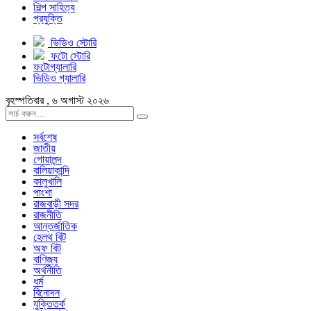
শিল্প সাহিত্য
প্রযুক্তি
ভিডিও স্টোরি
ফটো স্টোরি
ফটোগ্যালারি
ভিডিও গ্যালারি
বৃহস্পতিবার , ৬ অগাস্ট ২০২৬
সর্বশেষ
জাতীয়
গোয়ালন্দ
বালিয়াকান্দি
কালুখালি
পাংশা
রাজবাড়ী সদর
রাজনীতি
আন্তর্জাতিক
হেলথ বিট
অফ বিট
বাণিজ্য
অর্থনীতি
ধর্ম
বিনোদন
যুক্তিতর্ক