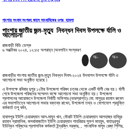
পাংশায় সংবাদ সংগ্রহ কালে সাংবাদিকের ওপর হামলা
পাংশায় জাতীয় জন্ম-মৃত্যু নিবন্ধন দিবস উপলক্ষে র্যালি ও
আলোচনা
রাজবাড়ী বিডি ডেস্ক
৬ অক্টোবর ২০২৪, ১২:৫৫ অপরাহ্ন
|
অনলাইন সংস্করণ
অ-
অ+
রাজবাড়ীর পাংশায় জাতীয় জন্ম-মৃত্যু নিবন্ধন দিবস-২০২৪ উদযাপন উপলক্ষে র্যালি ও
আলোচনা সভা অনুষ্ঠিত হয়েছে।
এ উপলক্ষে রবিবার দুপুর ১২টায় উপজেলা পরিষদ চত্বর থেকে একটি র্যালী বের হয়। র্যালী
শেষে উপজেলা পরিষদের সম্মেলন কক্ষে আলোচনা সভা অনুষ্ঠিত হয়। উপজেলা
প্রশাসনের আয়োজনে উপজেলা নির্বাহী অফিসার (ভারপ্রাপ্ত) মো: মাসুদুর রহমান রুবেল
এর সভাপতিত্বে আলোচনা সভায় বক্তব্য রাখেন, উপজেলা তথ্য ও যোগাযোগ প্রযুক্তি
কর্মকর্তা তপু বর্মন,
হাবাসপুর ইউপি চেয়ারম্যান আল-মামুন খান, মৌরাট ইউপি চেয়ারম্যান আলহাজ্ব হাবিবুর
রহমান প্রামানিক, কসবামাজাইল ইউপি চেয়ারম্যান শাহরিয়ার সুফল মাহমুদ, বাহাদুরপুর
ইউনিয়ন পরিষদের প্রশাসনিক কর্মকর্তা ইন্দ্রজিৎ সরকার, , সাংবাদিক মাসুদ রেজা শিশির,