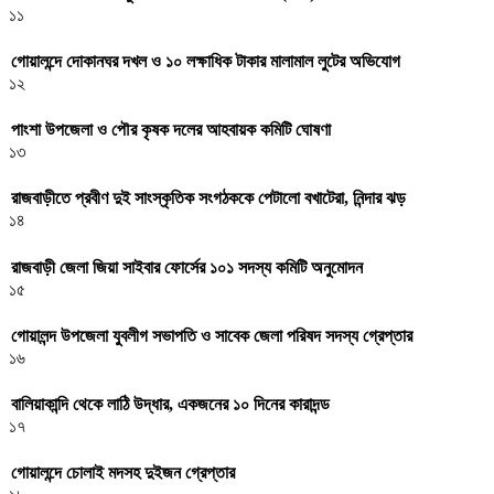
১১
গোয়ালন্দে দোকানঘর দখল ও ১০ লক্ষাধিক টাকার মালামাল লুটের অভিযোগ
১২
পাংশা উপজেলা ও পৌর কৃষক দলের আহবায়ক কমিটি ঘোষণা
১৩
রাজবাড়ীতে প্রবীণ দুই সাংস্কৃতিক সংগঠককে পেটালো বখাটেরা, নিন্দার ঝড়
১৪
রাজবাড়ী জেলা জিয়া সাইবার ফোর্সের ১০১ সদস্য কমিটি অনুমোদন
১৫
গোয়ালন্দ উপজেলা যুবলীগ সভাপতি ও সাবেক জেলা পরিষদ সদস্য গ্রেপ্তার
১৬
বালিয়াকান্দি থেকে লাঠি উদ্ধার, একজনের ১০ দিনের কারাদন্ড
১৭
গোয়ালন্দে চোলাই মদসহ দুইজন গ্রেপ্তার