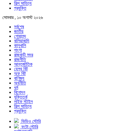
শিল্প সাহিত্য
প্রযুক্তি
সোমবার , ১০ অগাস্ট ২০২৬
সর্বশেষ
জাতীয়
গোয়ালন্দ
বালিয়াকান্দি
কালুখালি
পাংশা
রাজবাড়ী সদর
রাজনীতি
আন্তর্জাতিক
হেলথ বিট
অফ বিট
বাণিজ্য
অর্থনীতি
ধর্ম
বিনোদন
যুক্তিতর্ক
লাইফ স্টাইল
শিল্প সাহিত্য
প্রযুক্তি
ভিডিও স্টোরি
ফটো স্টোরি