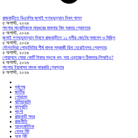
রাজবাড়ীতে বিএন‌পির জুলাই গণঅভূত্থান দিবস পালন
৫ অগাস্ট, ২০২৬
পাংশায় সাংবাদিককে মারধরের মামলায় বিশু সরদার গ্রেফতার
৫ অগাস্ট, ২০২৬
জুলাই গণঅভ্যুত্থান দিবসে রাজবাড়ীতে ১১ দলীয় জো‌টের সমাবেশ ও মি‌ছিল
৫ অগাস্ট, ২০২৬
দৌলতদিয়া পোড়াভিটার শীর্ষ মাদক সম্রাজ্ঞী রিনা হেরোইনসহ গ্রেপ্তার
৫ অগাস্ট, ২০২৬
গোয়ালন্দে সোয়া কোটি টাকার সড়কে ধস, দায় এড়াচ্ছেন ঠিকাদার-পিআইও?
৪ অগাস্ট, ২০২৬
পাংশায় ইয়াবাসহ মাদক কারবারি গ্রেপ্তার
৪ অগাস্ট, ২০২৬
সর্বশেষ
জাতীয়
গোয়ালন্দ
বালিয়াকান্দি
কালুখালি
পাংশা
রাজবাড়ী সদর
রাজনীতি
আন্তর্জাতিক
হেলথ বিট
অফ বিট