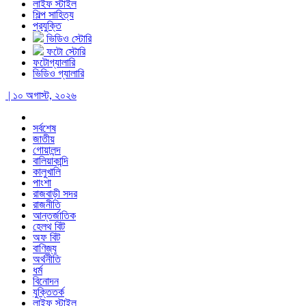
লাইফ স্টাইল
শিল্প সাহিত্য
প্রযুক্তি
ভিডিও স্টোরি
ফটো স্টোরি
ফটোগ্যালারি
ভিডিও গ্যালারি
| ১০ অগাস্ট, ২০২৬
সর্বশেষ
জাতীয়
গোয়ালন্দ
বালিয়াকান্দি
কালুখালি
পাংশা
রাজবাড়ী সদর
রাজনীতি
আন্তর্জাতিক
হেলথ বিট
অফ বিট
বাণিজ্য
অর্থনীতি
ধর্ম
বিনোদন
যুক্তিতর্ক
লাইফ স্টাইল