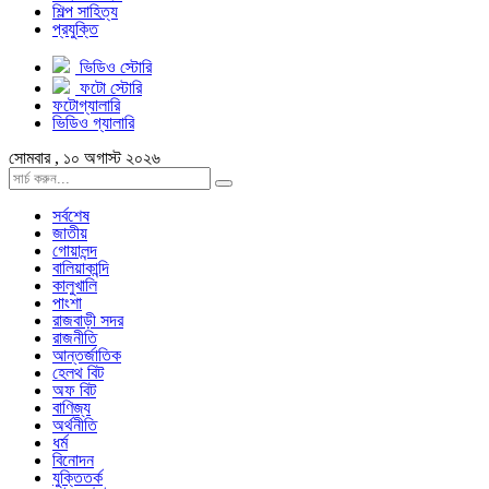
শিল্প সাহিত্য
প্রযুক্তি
ভিডিও স্টোরি
ফটো স্টোরি
ফটোগ্যালারি
ভিডিও গ্যালারি
সোমবার , ১০ অগাস্ট ২০২৬
সর্বশেষ
জাতীয়
গোয়ালন্দ
বালিয়াকান্দি
কালুখালি
পাংশা
রাজবাড়ী সদর
রাজনীতি
আন্তর্জাতিক
হেলথ বিট
অফ বিট
বাণিজ্য
অর্থনীতি
ধর্ম
বিনোদন
যুক্তিতর্ক