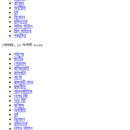
বাণিজ্য
অর্থনীতি
ধর্ম
বিনোদন
যুক্তিতর্ক
লাইফ স্টাইল
শিল্প সাহিত্য
প্রযুক্তি
সোমবার , ১০ অগাস্ট ২০২৬
সর্বশেষ
জাতীয়
গোয়ালন্দ
বালিয়াকান্দি
কালুখালি
পাংশা
রাজবাড়ী সদর
রাজনীতি
আন্তর্জাতিক
হেলথ বিট
অফ বিট
বাণিজ্য
অর্থনীতি
ধর্ম
বিনোদন
যুক্তিতর্ক
লাইফ স্টাইল