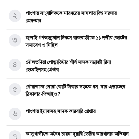
২
পাংশায় সাংবাদিককে মারধরের মামলায় বিশু সরদার
গ্রেফতার
৩
জুলাই গণঅভ্যুত্থান দিবসে রাজবাড়ীতে ১১ দলীয় জো‌টের
সমাবেশ ও মি‌ছিল
৪
দৌলতদিয়া পোড়াভিটার শীর্ষ মাদক সম্রাজ্ঞী রিনা
হেরোইনসহ গ্রেপ্তার
৫
গোয়ালন্দে সোয়া কোটি টাকার সড়কে ধস, দায় এড়াচ্ছেন
ঠিকাদার-পিআইও?
৬
পাংশায় ইয়াবাসহ মাদক কারবারি গ্রেপ্তার
৭
কালুখালীতে অবৈধ চায়না দুয়ারি তৈরির কারখানায় অভিযান