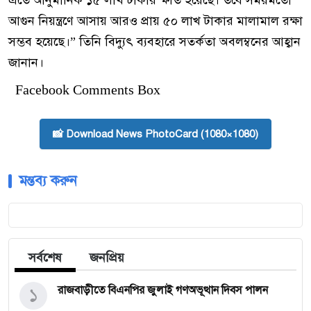
এতে আনুমানিক ১৫ লাখ টাকার ক্ষতি হয়েছে। তবে সময়মতো
আগুন নিয়ন্ত্রণে আসায় আরও প্রায় ৫০ লাখ টাকার মালামাল রক্ষা
সম্ভব হয়েছে।” তিনি বিদ্যুৎ ব্যবহারে সতর্কতা অবলম্বনের আহ্বান
জানান।
Facebook Comments Box
📸 Download News PhotoCard (1080×1080)
মন্তব্য করুন
সর্বশেষ
জনপ্রিয়
১
রাজবাড়ীতে বিএন‌পির জুলাই গণঅভূত্থান দিবস পালন