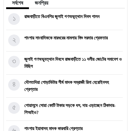
সর্বশেষ
জনপ্রিয়
১
রাজবাড়ীতে বিএন‌পির জুলাই গণঅভূত্থান দিবস পালন
২
পাংশায় সাংবাদিককে মারধরের মামলায় বিশু সরদার গ্রেফতার
৩
জুলাই গণঅভ্যুত্থান দিবসে রাজবাড়ীতে ১১ দলীয় জো‌টের সমাবেশ ও
মি‌ছিল
৪
দৌলতদিয়া পোড়াভিটার শীর্ষ মাদক সম্রাজ্ঞী রিনা হেরোইনসহ
গ্রেপ্তার
৫
গোয়ালন্দে সোয়া কোটি টাকার সড়কে ধস, দায় এড়াচ্ছেন ঠিকাদার-
পিআইও?
৬
পাংশায় ইয়াবাসহ মাদক কারবারি গ্রেপ্তার