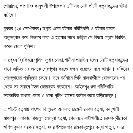
গোয়ালন্দ, পাংশা ও কালুখালী উপজেলায় ১টি সহ মোট পাঁচটি হত্যাকান্ডের ঘটনা
ঘটেছে।
বুধবার (২৫ সেপ্টেম্বর) দুপুরে এসব ঘটনার পরিস্থিতি ও ঘটনার কারন
অনুসন্ধান করে কিভাবে কারা এ হত্যার সাথে জড়িত সে বিষয়ে প্রেস ব্রিফিং
করেন জেলা পুলিশ।
এ প্রেস ব্রিফিংয়ে পুলিশ সুপার মোছা.শামীমা পারভিন বলেন চারটি হত্যাকান্ডের
সাথে জড়িত চার জনকে গ্রেপ্তার করতে সক্ষম হয়েছেন বলে জানান। বাকিদের
গ্রেপ্তারের প্রক্রিয়া চলছে। তবে বর্তমানে তিনি রাজবাড়ীতে যোগদানের পর
থেকে সব স্থানে টহল জোরদ্বার করেছেন। আইনশৃঙ্খলা পরিস্থিতি৷
স্বাভাবিক রাখতে জেলা ও থানা পুলিশ তাদের কর্মতৎপরতা বাড়িয়েছেন।
এ পাঁচটি হত্যায় পাংশার বিলমন্ডপ এলাকায় চামেলী বেগম হত্যা, কালুখালী
মাধবপুর এলাকায় নাজমুল মোল্লা হত্যা, গেয়ালন্দে কাটাখালীতে চরমপন্থীনেতা
শুশিল কুমার সরকার হত্যা, সদর উপজেলার রামকান্তপুরে বন্যা খাতুন, সদর