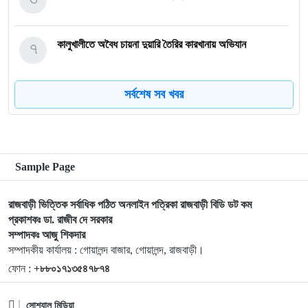
৭
কালুখালীতে অবৈধ চায়না দুয়ারি তৈরির কারখানায় অভিযান
সর্বশেষ সব খবর
৮
গোয়ালন্দের নবাগত ইউএনও সাইফুল হুদার যোগদান
৯
গোয়ালন্দে চিহ্নিত মাদক ব্যবসায়ী রোজীসহ ৩জন গ্রেপ্তার
Sample Page
১০
গোয়ালন্দ প্রেসক্লাবের পক্ষ থেকে বিদায়ী ইউএনও সাথী দাসকে
রাজবাড়ী ভিত্তিক সর্বাধিক পঠিত অনলাইন পত্রিকা রাজবাড়ী বিডি ডট কম
সম্মাননা প্রদান
প্রকাশকঃ ডা. রাজীব দে সরকার
সম্পাদকঃ আজু শিকদার
১১
কালুখালীতে বাস-মাহেন্দ্র সংঘর্ষ নিহত-১ আহত ৫
সম্পাদকীয় কার্যালয় : গোয়ালন্দ বাজার, গোয়ালন্দ, রাজবাড়ী।
ফোন :
+৮৮০১৭১৩৫৪৭৮৭৪
১২
পদ্মা নদীতে নৌ পুলিশের অভিযানে অবৈধ চায়না দুয়ারী জালসহ জেলে
সোশ্যাল মিডিয়া