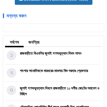
মন্তব্য করুন
সর্বশেষ
জনপ্রিয়
১
রাজবাড়ীতে বিএন‌পির জুলাই গণঅভূত্থান দিবস পালন
২
পাংশায় সাংবাদিককে মারধরের মামলায় বিশু সরদার গ্রেফতার
৩
জুলাই গণঅভ্যুত্থান দিবসে রাজবাড়ীতে ১১ দলীয় জো‌টের সমাবেশ ও
মি‌ছিল