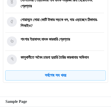
৪
দৌলতদিয়া পোড়াভিটার শীর্ষ মাদক সম্রাজ্ঞী রিনা হেরোইনসহ
গ্রেপ্তার
৫
গোয়ালন্দে সোয়া কোটি টাকার সড়কে ধস, দায় এড়াচ্ছেন ঠিকাদার-
পিআইও?
৬
পাংশায় ইয়াবাসহ মাদক কারবারি গ্রেপ্তার
৭
কালুখালীতে অবৈধ চায়না দুয়ারি তৈরির কারখানায় অভিযান
সর্বশেষ সব খবর
৮
গোয়ালন্দের নবাগত ইউএনও সাইফুল হুদার যোগদান
৯
গোয়ালন্দে চিহ্নিত মাদক ব্যবসায়ী রোজীসহ ৩জন গ্রেপ্তার
Sample Page