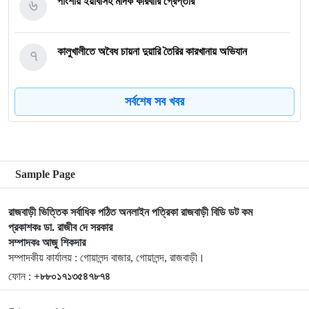
৬
পাংশায় ইয়াবাসহ মাদক কারবারি গ্রেপ্তার
৭
কালুখালীতে অবৈধ চায়না দুয়ারি তৈরির কারখানায় অভিযান
সর্বশেষ সব খবর
৮
গোয়ালন্দের নবাগত ইউএনও সাইফুল হুদার যোগদান
৯
গোয়ালন্দে চিহ্নিত মাদক ব্যবসায়ী রোজীসহ ৩জন গ্রেপ্তার
Sample Page
১০
গোয়ালন্দ প্রেসক্লাবের পক্ষ থেকে বিদায়ী ইউএনও সাথী দাসকে
রাজবাড়ী ভিত্তিক সর্বাধিক পঠিত অনলাইন পত্রিকা রাজবাড়ী বিডি ডট কম
সম্মাননা প্রদান
প্রকাশকঃ ডা. রাজীব দে সরকার
সম্পাদকঃ আজু শিকদার
১১
কালুখালীতে বাস-মাহেন্দ্র সংঘর্ষ নিহত-১ আহত ৫
সম্পাদকীয় কার্যালয় : গোয়ালন্দ বাজার, গোয়ালন্দ, রাজবাড়ী।
ফোন :
+৮৮০১৭১৩৫৪৭৮৭৪
পদ্মা নদীতে নৌ পুলিশের অভিযানে অবৈধ চায়না দুয়ারী জালসহ জেলে