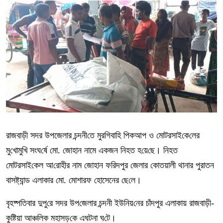
রাজবাড়ী সদর উপজেলার চন্দনী‌তে মুর‌গিবা‌হি পিকআপ ও মোটরসাই‌কে‌লের
মু‌খোমু‌খি সংঘ‌র্ষে মো. জোহান নামে একজন নিহত হ‌য়ে‌ছে। নিহত
মোটরসাই‌কেল আ‌রোহীর নাম জোহান ফ‌রিদপুর জেলার কোতয়ালী থানার পুরাতন
বাসষ্ট‌্যান্ড এলাকার মো. মোশারফ হোসেনের ছে‌লে।
বৃহষ্প‌তিবার দুপু‌রে সদর উপ‌জেলার চন্দনী ইউ‌নিয়‌নের চাঁদপুর এলাকায় রাজবাড়ী-
কু‌ষ্টিয়া আঞ্চ‌লিক মহাসড়‌কে এঘটনা ঘ‌টে।