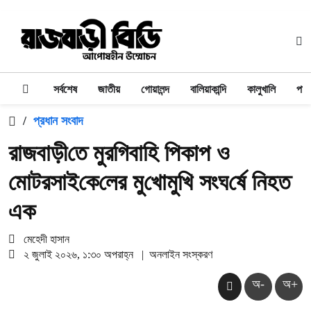
সর্বশেষ
জাতীয়
গোয়ালন্দ
বালিয়াকান্দি
কালুখালি
পাং
/
প্রধান সংবাদ
রাজবাড়ী‌তে মুর‌গিবা‌হি পিকাপ ও
মোটরসাই‌কে‌লের মু‌খোমু‌খি সংঘ‌র্ষে নিহত
এক
মেহেদী হাসান
২ জুলাই ২০২৬, ১:৩০ অপরাহ্ন
|
অনলাইন সংস্করণ
অ-
অ+