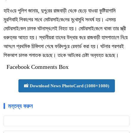
হাইও‌য়ে পু‌লিশ জানায়, দুপু‌রের রাজবাড়ী থে‌কে ছে‌ড়ে যাওয়া কু‌ষ্টিয়াগা‌মি
মুর‌গিবা‌হি পিকা‌পের সা‌থে মোটরসাই‌কে‌লের মু‌খোমু‌খি সংঘ‌র্ষ হয়। এসময়
মোটরসাই‌কেল চালক ঘটনাস্থ‌লেই নিহত হয়। মোটরসাই‌কে‌লে থাকা তার স্ত্রী
গুরুত্বর আহত হয়। স্থানীয়রা তা‌দের উদ্ধার ক‌রে রাজবাড়ী হাসপাতা‌লে নি‌য়ে
আস‌লে প্রথ‌মিক চি‌কিৎসা শে‌ষে ফ‌রিদপু‌রে রেফার্ড করা হয়। ঘটনার পরপরই
পিকআপ চালক পলাতক র‌য়ে‌ছে। তা‌কে আট‌কের চেষ্টা অব‌্যহত র‌য়ে‌ছে।
Facebook Comments Box
📸 Download News PhotoCard (1080×1080)
মন্তব্য করুন