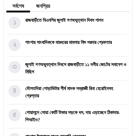
সর্বশেষ
জনপ্রিয়
১
রাজবাড়ীতে বিএন‌পির জুলাই গণঅভূত্থান দিবস পালন
২
পাংশায় সাংবাদিককে মারধরের মামলায় বিশু সরদার গ্রেফতার
৩
জুলাই গণঅভ্যুত্থান দিবসে রাজবাড়ীতে ১১ দলীয় জো‌টের সমাবেশ ও
মি‌ছিল
৪
দৌলতদিয়া পোড়াভিটার শীর্ষ মাদক সম্রাজ্ঞী রিনা হেরোইনসহ
গ্রেপ্তার
৫
গোয়ালন্দে সোয়া কোটি টাকার সড়কে ধস, দায় এড়াচ্ছেন ঠিকাদার-
পিআইও?