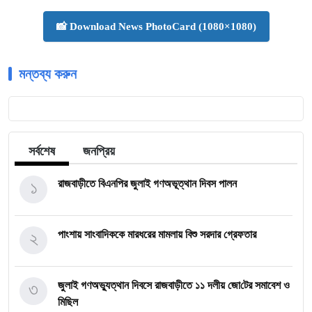
📸 Download News PhotoCard (1080×1080)
মন্তব্য করুন
সর্বশেষ
জনপ্রিয়
১
রাজবাড়ীতে বিএন‌পির জুলাই গণঅভূত্থান দিবস পালন
২
পাংশায় সাংবাদিককে মারধরের মামলায় বিশু সরদার গ্রেফতার
৩
জুলাই গণঅভ্যুত্থান দিবসে রাজবাড়ীতে ১১ দলীয় জো‌টের সমাবেশ ও
মি‌ছিল