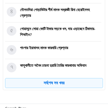
৪
দৌলতদিয়া পোড়াভিটার শীর্ষ মাদক সম্রাজ্ঞী রিনা হেরোইনসহ
গ্রেপ্তার
৫
গোয়ালন্দে সোয়া কোটি টাকার সড়কে ধস, দায় এড়াচ্ছেন ঠিকাদার-
পিআইও?
৬
পাংশায় ইয়াবাসহ মাদক কারবারি গ্রেপ্তার
৭
কালুখালীতে অবৈধ চায়না দুয়ারি তৈরির কারখানায় অভিযান
সর্বশেষ সব খবর
৮
গোয়ালন্দের নবাগত ইউএনও সাইফুল হুদার যোগদান
৯
গোয়ালন্দে চিহ্নিত মাদক ব্যবসায়ী রোজীসহ ৩জন গ্রেপ্তার