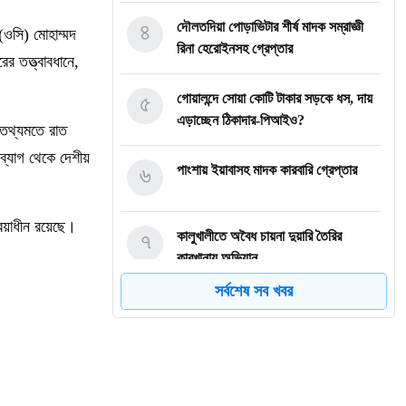
৪
দৌলতদিয়া পোড়াভিটার শীর্ষ মাদক সম্রাজ্ঞী
(ওসি) মোহাম্মদ
রিনা হেরোইনসহ গ্রেপ্তার
র তত্ত্বাবধানে,
৫
গোয়ালন্দে সোয়া কোটি টাকার সড়কে ধস, দায়
এড়াচ্ছেন ঠিকাদার-পিআইও?
 তথ্যমতে রাত
 ব্যাগ থেকে দেশীয়
৬
পাংশায় ইয়াবাসহ মাদক কারবারি গ্রেপ্তার
রিয়াধীন রয়েছে।
৭
কালুখালীতে অবৈধ চায়না দুয়ারি তৈরির
কারখানায় অভিযান
সর্বশেষ সব খবর
৮
গোয়ালন্দের নবাগত ইউএনও সাইফুল হুদার
যোগদান
৯
গোয়ালন্দে চিহ্নিত মাদক ব্যবসায়ী রোজীসহ
৩জন গ্রেপ্তার