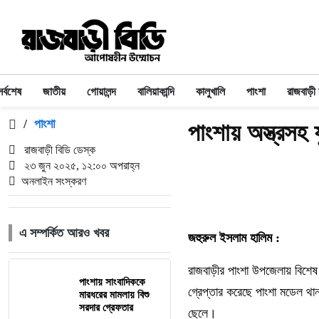
সর্বশেষ
জাতীয়
গোয়ালন্দ
বালিয়াকান্দি
কালুখালি
পাংশা
রাজবাড়ী
/
পাংশা
পাংশায় অস্ত্রসহ 
রাজবাড়ী বিডি ডেস্ক
২৩ জুন ২০২৫, ১২:০০ অপরাহ্ন
অনলাইন সংস্করণ
এ সম্পর্কিত আরও খবর
জহুরুল ইসলাম হালিম :
রাজবাড়ীর পাংশা উপজেলায় বিশে
পাংশায় সাংবাদিককে
গ্রেপ্তার করেছে পাংশা মডেল থা
মারধরের মামলায় বিশু
সরদার গ্রেফতার
ছেলে।