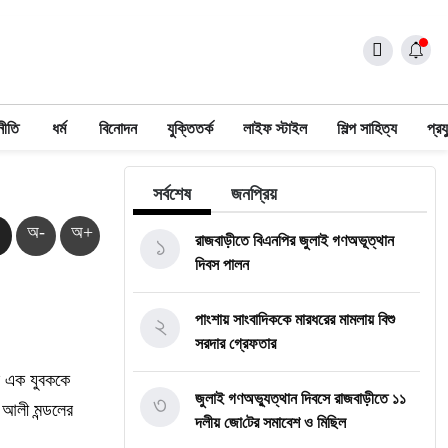
নীতি
ধর্ম
বিনোদন
যুক্তিতর্ক
লাইফ স্টাইল
শিল্প সাহিত্য
প্রয
সর্বশেষ
জনপ্রিয়
অ-
অ+
১
রাজবাড়ীতে বিএন‌পির জুলাই গণঅভূত্থান
দিবস পালন
২
পাংশায় সাংবাদিককে মারধরের মামলায় বিশু
সরদার গ্রেফতার
র এক যুবককে
৩
জুলাই গণঅভ্যুত্থান দিবসে রাজবাড়ীতে ১১
 আলী মন্ডলের
দলীয় জো‌টের সমাবেশ ও মি‌ছিল