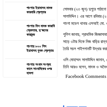
পাংশায় ইয়াবাসহ মাদক
সোমবার (২৩ জুন) দুপুরে পাঠানো 
কারবারি গ্রেপ্তার
সালাউদ্দিন। এর আগে রবিবার (২২ 
পাংশা মডেল থানার এসআই মো. ওব
পাংশায় তিন মাদক কারাবি
গ্রেফতার, দু’জনের
পুলিশ জানায়, প্রাথমিক জিজ্ঞাস
কারাদন্ড
সাড়ে ৩টার দিকে নিজ বাড়ির রান্ন
পাংশায় ৮০০ পিস
তৈরি সচল পাইপগানটি উদ্ধার ক
ইয়াবাসহ যুবক গ্রেপ্তার
ওসি মোহাম্মদ সালাউদ্দিন জানান,
পাংশায় সংবাদ সংগ্রহ
তিনি আরও বলেন, মাদক ও অবৈধ অ
কালে সাংবাদিকের ওপর
হামলা
Facebook Comments