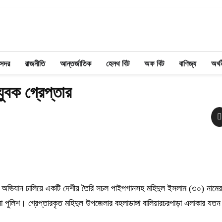
 সদর
রাজনীতি
আন্তর্জাতিক
হেলথ বিট
অফ বিট
বাণিজ্য
অর্থ
যুবক গ্রেপ্তার
ষ অভিযান চালিয়ে একটি দেশীয় তৈরি সচল পাইপগানসহ মহিদুল ইসলাম (৩০) নামে
না পুলিশ। গ্রেপ্তারকৃত মহিদুল উপজেলার বহলাডাঙ্গা বালিয়ারচরপাড়া এলাকার যতন