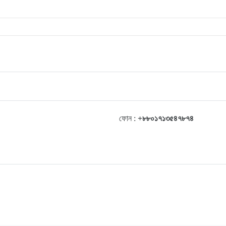
ফোন :
+৮৮০১৭১৩৫৪৭৮৭৪