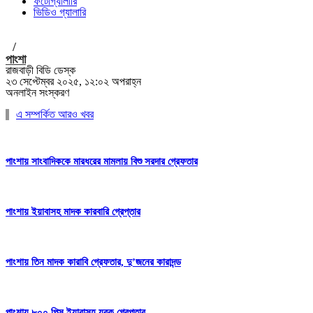
ফটোগ্যালারি
ভিডিও গ্যালারি
/
পাংশা
রাজবাড়ী বিডি ডেস্ক
২৩ সেপ্টেম্বর ২০২৫, ১২:০২ অপরাহ্ন
অনলাইন সংস্করণ
এ সম্পর্কিত আরও খবর
পাংশায় সাংবাদিককে মারধরের মামলায় বিশু সরদার গ্রেফতার
পাংশায় ইয়াবাসহ মাদক কারবারি গ্রেপ্তার
পাংশায় তিন মাদক কারাবি গ্রেফতার, দু’জনের কারাদন্ড
পাংশায় ৮০০ পিস ইয়াবাসহ যুবক গ্রেপ্তার