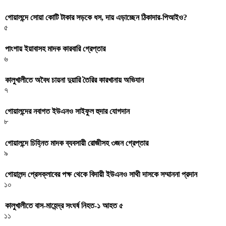
গোয়ালন্দে সোয়া কোটি টাকার সড়কে ধস, দায় এড়াচ্ছেন ঠিকাদার-পিআইও?
৫
পাংশায় ইয়াবাসহ মাদক কারবারি গ্রেপ্তার
৬
কালুখালীতে অবৈধ চায়না দুয়ারি তৈরির কারখানায় অভিযান
৭
গোয়ালন্দের নবাগত ইউএনও সাইফুল হুদার যোগদান
৮
গোয়ালন্দে চিহ্নিত মাদক ব্যবসায়ী রোজীসহ ৩জন গ্রেপ্তার
৯
গোয়ালন্দ প্রেসক্লাবের পক্ষ থেকে বিদায়ী ইউএনও সাথী দাসকে সম্মাননা প্রদান
১০
কালুখালীতে বাস-মাহেন্দ্র সংঘর্ষ নিহত-১ আহত ৫
১১