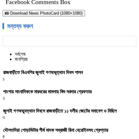
Facebook Comments Box
📸 Download News PhotoCard (1080×1080)
মন্তব্য করুন
সর্বশেষ
জনপ্রিয়
রাজবাড়ীতে বিএন‌পির জুলাই গণঅভূত্থান দিবস পালন
১
পাংশায় সাংবাদিককে মারধরের মামলায় বিশু সরদার গ্রেফতার
২
জুলাই গণঅভ্যুত্থান দিবসে রাজবাড়ীতে ১১ দলীয় জো‌টের সমাবেশ ও মি‌ছিল
৩
দৌলতদিয়া পোড়াভিটার শীর্ষ মাদক সম্রাজ্ঞী রিনা হেরোইনসহ গ্রেপ্তার
৪