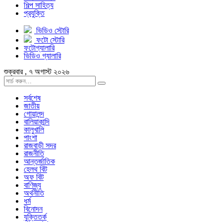
শিল্প সাহিত্য
প্রযুক্তি
ভিডিও স্টোরি
ফটো স্টোরি
ফটোগ্যালারি
ভিডিও গ্যালারি
শুক্রবার , ৭ অগাস্ট ২০২৬
সর্বশেষ
জাতীয়
গোয়ালন্দ
বালিয়াকান্দি
কালুখালি
পাংশা
রাজবাড়ী সদর
রাজনীতি
আন্তর্জাতিক
হেলথ বিট
অফ বিট
বাণিজ্য
অর্থনীতি
ধর্ম
বিনোদন
যুক্তিতর্ক