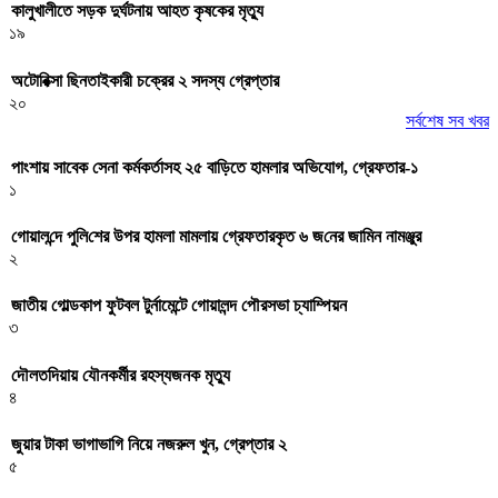
কালুখালীতে সড়ক দুর্ঘটনায় আহত কৃষকের মৃত্যু
১৯
অটোরিক্সা ছিনতাইকারী চক্রের ২ সদস্য গ্রেপ্তার
২০
সর্বশেষ সব খবর
পাংশায় সাবেক সেনা কর্মকর্তাসহ ২৫ বাড়িতে হামলার অভিযোগ, গ্রেফতার-১
১
গোয়াল‌ন্দে পু‌লি‌শের উপর হামলা মামলায় গ্রেফতারকৃত ৬ জ‌নের জা‌মিন নামঞ্জুর
২
জাতীয় গোল্ডকাপ ফুটবল টুর্নামেন্টে গোয়ালন্দ পৌরসভা চ্যাম্পিয়ন
৩
দৌলতদিয়ায় যৌনকর্মীর রহস্যজনক মৃত্যু
৪
জুয়ার টাকা ভাগাভাগি নিয়ে নজরুল খুন, গ্রেপ্তার ২
৫