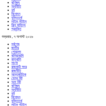
বাণিজ্য
অর্থনীতি
ধর্ম
বিনোদন
যুক্তিতর্ক
লাইফ স্টাইল
শিল্প সাহিত্য
প্রযুক্তি
শুক্রবার , ৭ অগাস্ট ২০২৬
সর্বশেষ
জাতীয়
গোয়ালন্দ
বালিয়াকান্দি
কালুখালি
পাংশা
রাজবাড়ী সদর
রাজনীতি
আন্তর্জাতিক
হেলথ বিট
অফ বিট
বাণিজ্য
অর্থনীতি
ধর্ম
বিনোদন
যুক্তিতর্ক
লাইফ স্টাইল