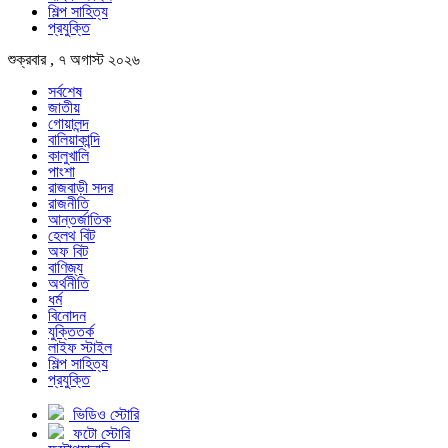
শিল্প সাহিত্য
প্রযুক্তি
শুক্রবার , ৭ অগাস্ট ২০২৬
সর্বশেষ
জাতীয়
গোয়ালন্দ
বালিয়াকান্দি
কালুখালি
পাংশা
রাজবাড়ী সদর
রাজনীতি
আন্তর্জাতিক
হেলথ বিট
অফ বিট
বাণিজ্য
অর্থনীতি
ধর্ম
বিনোদন
যুক্তিতর্ক
লাইফ স্টাইল
শিল্প সাহিত্য
প্রযুক্তি
ভিডিও স্টোরি
ফটো স্টোরি