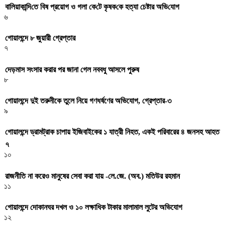
বা‌লিয়াকা‌ন্দি‌তে বিষ প্রয়োগ ও গলা কে‌টে কৃষক‌কে হত্যা চেষ্টার অ‌ভি‌যোগ
৬
গোয়ালন্দে ৮ জুয়ারী গ্রেপ্তার
৭
দেড়মাস সংসার করার পর জানা গেল নববধু আসলে পুরুষ
৮
গোয়ালন্দে দুই তরুনীকে তুলে নিয়ে গণধর্ষণের অভিযোগ, গ্রেপ্তার-৩
৯
গোয়ালন্দে ড্রামট্রাক চাপায় ইজিবাইকের ১ যাত্রী নিহত, একই পরিবারের ৪ জনসহ আহত
৭
১০
রাজনীতি না করেও মানুষের সেবা করা যায় -লে.জে. (অব.) মতিউর রহমান
১১
গোয়ালন্দে দোকানঘর দখল ও ১০ লক্ষাধিক টাকার মালামাল লুটের অভিযোগ
১২