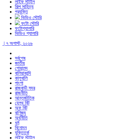
লাইফ স্টাইল
শিল্প সাহিত্য
প্রযুক্তি
ভিডিও স্টোরি
ফটো স্টোরি
ফটোগ্যালারি
ভিডিও গ্যালারি
| ৭ অগাস্ট, ২০২৬
সর্বশেষ
জাতীয়
গোয়ালন্দ
বালিয়াকান্দি
কালুখালি
পাংশা
রাজবাড়ী সদর
রাজনীতি
আন্তর্জাতিক
হেলথ বিট
অফ বিট
বাণিজ্য
অর্থনীতি
ধর্ম
বিনোদন
যুক্তিতর্ক
লাইফ স্টাইল