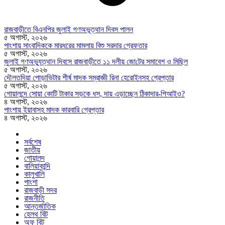
রাজবাড়ীতে বিএন‌পির জুলাই গণঅভূত্থান দিবস পালন
৫ অগাস্ট, ২০২৬
পাংশায় সাংবাদিককে মারধরের মামলায় বিশু সরদার গ্রেফতার
৫ অগাস্ট, ২০২৬
জুলাই গণঅভ্যুত্থান দিবসে রাজবাড়ীতে ১১ দলীয় জো‌টের সমাবেশ ও মি‌ছিল
৫ অগাস্ট, ২০২৬
দৌলতদিয়া পোড়াভিটার শীর্ষ মাদক সম্রাজ্ঞী রিনা হেরোইনসহ গ্রেপ্তার
৫ অগাস্ট, ২০২৬
গোয়ালন্দে সোয়া কোটি টাকার সড়কে ধস, দায় এড়াচ্ছেন ঠিকাদার-পিআইও?
৪ অগাস্ট, ২০২৬
পাংশায় ইয়াবাসহ মাদক কারবারি গ্রেপ্তার
৪ অগাস্ট, ২০২৬
সর্বশেষ
জাতীয়
গোয়ালন্দ
বালিয়াকান্দি
কালুখালি
পাংশা
রাজবাড়ী সদর
রাজনীতি
আন্তর্জাতিক
হেলথ বিট
অফ বিট