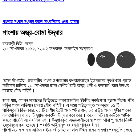
পাংশায় সংবাদ সংগ্রহ কালে সাংবাদিকের ওপর হামলা
পাংশায় অস্ত্র-বোমা উদ্ধার
রাজবাড়ী বিডি ডেস্ক
২৩ সেপ্টেম্বর ২০২৫, ১২:০২ অপরাহ্ন
|
অনলাইন সংস্করণ
অ-
অ+
স্টাফ রিপোর্টার :
রাজবাড়ীর পাংশা উপজেলার কশবামাজাইল ইউনয়নের সূবর্ণখোলা গ্রামে
অভিযান চালিয়ে ২৩ সেপ্টেম্বর রাতে দেশীয় তৈরি অস্ত্র, গুলী ও ককটেল বোমা উদ্ধার
করেছে যৌথ বাহিনী।
জানা যায়, গোপন সংবাদের ভিত্তিতে কশবামাজাইল ইউপির সূবর্ণখোলা গ্রামে মিরাজ খাঁ’র
বাড়ির পাশে অভিযান চালায় যৌথ বাহিনী। এ সময় পরিত্যাক্ত অবস্থায় ০১ টি
পাকিস্তানি রিভালবার, ০১ টি দেশীয় তৈরী ওয়ানশুটার গান, ০২ রাউন্ড ওয়ান সুটার গানের
এ্যামোনিশন ও ০১ টি হ্যান্ড ককটেল উদ্ধার করে তারা। তবে এ ঘটনায় কাউকে আটক
করতে পারেনি আভিযানিক দল । উদ্ধারকৃত অস্ত্র-গুলী-বোমা পাংশা থানা পুলিশের নিকট
হস্তান্তর করা হয়েছে। পরবর্তি আইনানুগ ব্যাবস্থা পক্রিয়াধীন।
পাংশা মডেল থানার অফিসার ইনচার্জ মোহাম্মদ সালাউদ্দিন বলেন মামলার প্রস্তুতি চলছে।