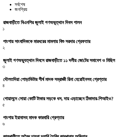
সর্বশেষ
জনপ্রিয়
রাজবাড়ীতে বিএন‌পির জুলাই গণঅভূত্থান দিবস পালন
১
পাংশায় সাংবাদিককে মারধরের মামলায় বিশু সরদার গ্রেফতার
২
জুলাই গণঅভ্যুত্থান দিবসে রাজবাড়ীতে ১১ দলীয় জো‌টের সমাবেশ ও মি‌ছিল
৩
দৌলতদিয়া পোড়াভিটার শীর্ষ মাদক সম্রাজ্ঞী রিনা হেরোইনসহ গ্রেপ্তার
৪
গোয়ালন্দে সোয়া কোটি টাকার সড়কে ধস, দায় এড়াচ্ছেন ঠিকাদার-পিআইও?
৫
পাংশায় ইয়াবাসহ মাদক কারবারি গ্রেপ্তার
৬
কালুখালীতে অবৈধ চায়না দুয়ারি তৈরির কারখানায় অভিযান