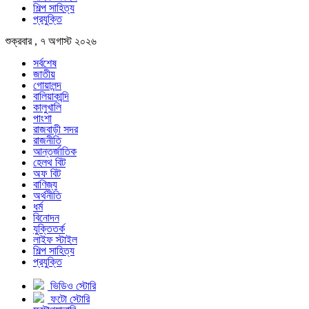
শিল্প সাহিত্য
প্রযুক্তি
শুক্রবার , ৭ অগাস্ট ২০২৬
সর্বশেষ
জাতীয়
গোয়ালন্দ
বালিয়াকান্দি
কালুখালি
পাংশা
রাজবাড়ী সদর
রাজনীতি
আন্তর্জাতিক
হেলথ বিট
অফ বিট
বাণিজ্য
অর্থনীতি
ধর্ম
বিনোদন
যুক্তিতর্ক
লাইফ স্টাইল
শিল্প সাহিত্য
প্রযুক্তি
ভিডিও স্টোরি
ফটো স্টোরি