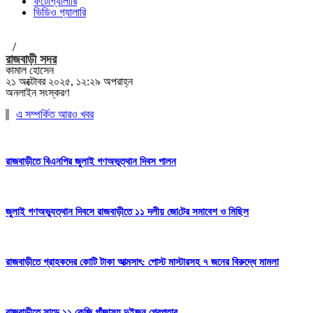
ফটোগ্যালারি
ভিডিও গ্যালারি
/
রাজবাড়ী সদর
কামাল হোসেন
২১ অক্টোবর ২০২৫, ১২:২৯ অপরাহ্ন
অনলাইন সংস্করণ
এ সম্পর্কিত আরও খবর
রাজবাড়ীতে বিএন‌পির জুলাই গণঅভূত্থান দিবস পালন
জুলাই গণঅভ্যুত্থান দিবসে রাজবাড়ীতে ১১ দলীয় জো‌টের সমাবেশ ও মি‌ছিল
রাজবাড়ীতে গ্রাহকদের কোটি টাকা আত্মসাৎ: পোস্ট মাস্টারসহ ৭ জনের বিরুদ্ধে মামলা
রাজবাড়ীতে সাড়ে ১১ কেজি গাঁজাসহ দুইজন গ্রেপ্তার