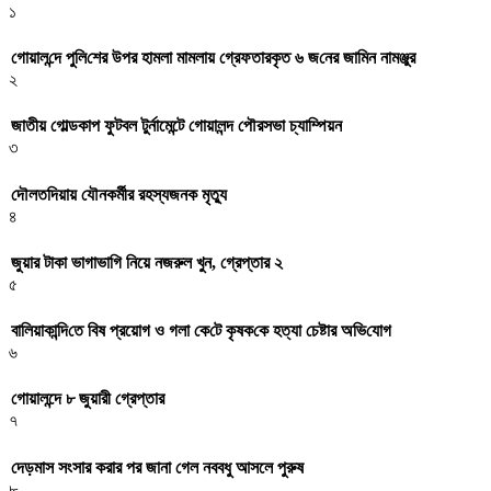
১
গোয়াল‌ন্দে পু‌লি‌শের উপর হামলা মামলায় গ্রেফতারকৃত ৬ জ‌নের জা‌মিন নামঞ্জুর
২
জাতীয় গোল্ডকাপ ফুটবল টুর্নামেন্টে গোয়ালন্দ পৌরসভা চ্যাম্পিয়ন
৩
দৌলতদিয়ায় যৌনকর্মীর রহস্যজনক মৃত্যু
৪
জুয়ার টাকা ভাগাভাগি নিয়ে নজরুল খুন, গ্রেপ্তার ২
৫
বা‌লিয়াকা‌ন্দি‌তে বিষ প্রয়োগ ও গলা কে‌টে কৃষক‌কে হত্যা চেষ্টার অ‌ভি‌যোগ
৬
গোয়ালন্দে ৮ জুয়ারী গ্রেপ্তার
৭
দেড়মাস সংসার করার পর জানা গেল নববধু আসলে পুরুষ
৮