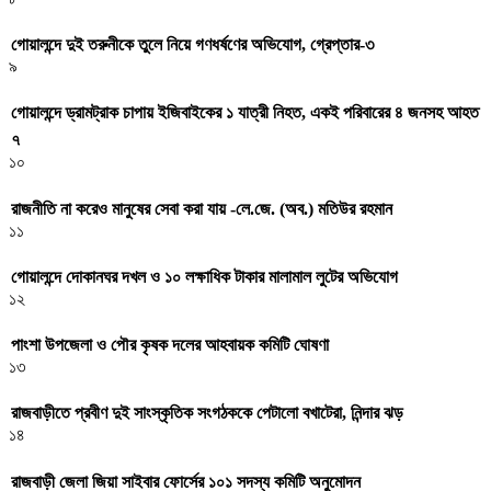
গোয়ালন্দে দুই তরুনীকে তুলে নিয়ে গণধর্ষণের অভিযোগ, গ্রেপ্তার-৩
৯
গোয়ালন্দে ড্রামট্রাক চাপায় ইজিবাইকের ১ যাত্রী নিহত, একই পরিবারের ৪ জনসহ আহত
৭
১০
রাজনীতি না করেও মানুষের সেবা করা যায় -লে.জে. (অব.) মতিউর রহমান
১১
গোয়ালন্দে দোকানঘর দখল ও ১০ লক্ষাধিক টাকার মালামাল লুটের অভিযোগ
১২
পাংশা উপজেলা ও পৌর কৃষক দলের আহবায়ক কমিটি ঘোষণা
১৩
রাজবাড়ীতে প্রবীণ দুই সাংস্কৃতিক সংগঠককে পেটালো বখাটেরা, নিন্দার ঝড়
১৪
রাজবাড়ী জেলা জিয়া সাইবার ফোর্সের ১০১ সদস্য কমিটি অনুমোদন