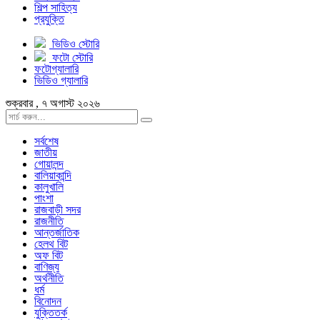
শিল্প সাহিত্য
প্রযুক্তি
ভিডিও স্টোরি
ফটো স্টোরি
ফটোগ্যালারি
ভিডিও গ্যালারি
শুক্রবার , ৭ অগাস্ট ২০২৬
সর্বশেষ
জাতীয়
গোয়ালন্দ
বালিয়াকান্দি
কালুখালি
পাংশা
রাজবাড়ী সদর
রাজনীতি
আন্তর্জাতিক
হেলথ বিট
অফ বিট
বাণিজ্য
অর্থনীতি
ধর্ম
বিনোদন
যুক্তিতর্ক