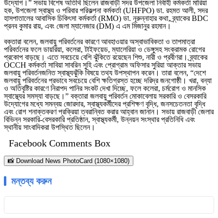
উদ্যোগ।” সভায় বিশেষ অতিথি ছিলেন রাজবাড়ী সদর উপজেলা নির্বাহী কর্মকর্তা মারিয়া
হক, উপজেলা স্বাস্থ্য ও পরিবার পরিকল্পনা কর্মকর্তা (UHFPO) ডা. রহমত আলী, সদর
হাসপাতালের আবাসিক চিকিৎসা কর্মকর্তা (RMO) ডা. নূরুন্নাহার কথা, ব্র্যাকের BDC
প্রনব কুমার রায়, এবং জেলা ম্যানেজার (DM) এ এম মিজানুর রহমান।
বক্তারা বলেন, জলবায়ু পরিবর্তনের কারণে আবহাওয়ার অস্বাভাবিকতা ও তাপমাত্রা
পরিবর্তনের ফলে ডায়রিয়া, কলেরা, টাইফয়েড, ম্যালেরিয়া ও ডেঙ্গুসহ সংক্রামক রোগের
প্রকোপ বাড়ছে। এতে সবচেয়ে বেশি ঝুঁকিতে রয়েছেন শিশু, নারী ও প্রবীণরা। ব্র্যাকের
OCCH কর্মকর্তা সাবিয়া সাবরিন সুহি এবং প্রোগ্রাম অফিসার সুরিয়া আক্তার সভায়
জলবায়ু পরিবর্তনজনিত স্বাস্থ্যঝুঁকি বিষয়ে তথ্য উপস্থাপন করেন। তারা বলেন, “দেশে
জলবায়ু পরিবর্তনের প্রভাবে সবচেয়ে বেশি ক্ষতিগ্রস্ত হচ্ছে দরিদ্র জনগোষ্ঠী। খরা, বন্যা
ও অতিবৃষ্টির কারণে নিরাপদ পানির সংকট দেখা দিচ্ছে, ফলে কলেরা, চর্মরোগ ও মানসিক
স্বাস্থ্যের সমস্যা বাড়ছে।” বক্তারা জলবায়ু পরিবর্তন মোকাবেলায় সরকারি ও বেসরকারি
উদ্যোগের মধ্যে সমন্বয় জোরদার, স্বাস্থ্যকর্মীদের প্রশিক্ষণ বৃদ্ধি, জনসচেতনতা বৃদ্ধি
এবং রোগ শনাক্তকরণ প্রক্রিয়া ত্বরান্বিত করার আহ্বান জানান। সভায় রাজবাড়ী জেলার
বিভিন্ন সরকারি-বেসরকারি প্রতিষ্ঠান, স্বাস্থ্যকর্মী, উন্নয়ন সংস্থার প্রতিনিধি এবং
স্থানীয় সাংবাদিকরা উপস্থিত ছিলেন।
Facebook Comments Box
📸 Download News PhotoCard (1080×1080)
মন্তব্য করুন