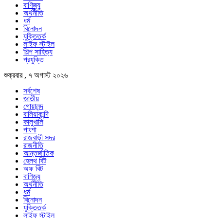
বাণিজ্য
অর্থনীতি
ধর্ম
বিনোদন
যুক্তিতর্ক
লাইফ স্টাইল
শিল্প সাহিত্য
প্রযুক্তি
শুক্রবার , ৭ অগাস্ট ২০২৬
সর্বশেষ
জাতীয়
গোয়ালন্দ
বালিয়াকান্দি
কালুখালি
পাংশা
রাজবাড়ী সদর
রাজনীতি
আন্তর্জাতিক
হেলথ বিট
অফ বিট
বাণিজ্য
অর্থনীতি
ধর্ম
বিনোদন
যুক্তিতর্ক
লাইফ স্টাইল