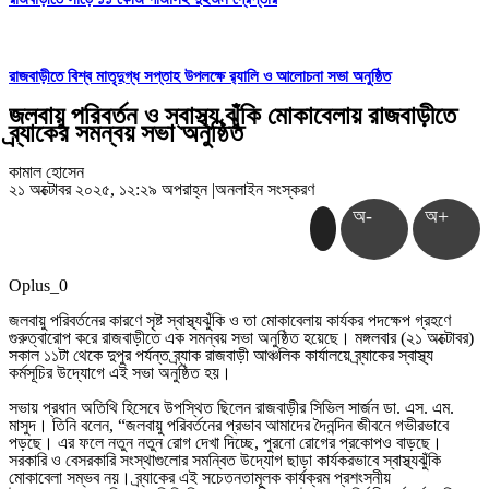
রাজবাড়ীতে বিশ্ব মাতৃদুগ্ধ সপ্তাহ উপলক্ষে র‌্যালি ও আলোচনা সভা অনুষ্ঠিত
জলবায়ু পরিবর্তন ও স্বাস্থ্য ঝুঁকি মোকাবেলায় রাজবাড়ীতে
ব্র্যাকের সমন্বয় সভা অনুষ্ঠিত
কামাল হোসেন
২১ অক্টোবর ২০২৫, ১২:২৯ অপরাহ্ন
|
অনলাইন সংস্করণ
অ-
অ+
Oplus_0
জলবায়ু পরিবর্তনের কারণে সৃষ্ট স্বাস্থ্যঝুঁকি ও তা মোকাবেলায় কার্যকর পদক্ষেপ গ্রহণে
গুরুত্বারোপ করে রাজবাড়ীতে এক সমন্বয় সভা অনুষ্ঠিত হয়েছে। মঙ্গলবার (২১ অক্টোবর)
সকাল ১১টা থেকে দুপুর পর্যন্ত ব্র্যাক রাজবাড়ী আঞ্চলিক কার্যালয়ে ব্র্যাকের স্বাস্থ্য
কর্মসূচির উদ্যোগে এই সভা অনুষ্ঠিত হয়।
সভায় প্রধান অতিথি হিসেবে উপস্থিত ছিলেন রাজবাড়ীর সিভিল সার্জন ডা. এস. এম.
মাসুদ। তিনি বলেন, “জলবায়ু পরিবর্তনের প্রভাব আমাদের দৈনন্দিন জীবনে গভীরভাবে
পড়ছে। এর ফলে নতুন নতুন রোগ দেখা দিচ্ছে, পুরনো রোগের প্রকোপও বাড়ছে।
সরকারি ও বেসরকারি সংস্থাগুলোর সমন্বিত উদ্যোগ ছাড়া কার্যকরভাবে স্বাস্থ্যঝুঁকি
মোকাবেলা সম্ভব নয়। ব্র্যাকের এই সচেতনতামূলক কার্যক্রম প্রশংসনীয়