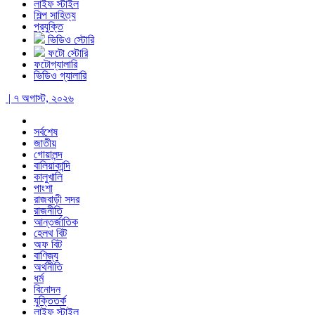
লাইফ স্টাইল
শিল্প সাহিত্য
প্রযুক্তি
ভিডিও স্টোরি
ফটো স্টোরি
ফটোগ্যালারি
ভিডিও গ্যালারি
| ৭ অগাস্ট, ২০২৬
সর্বশেষ
জাতীয়
গোয়ালন্দ
বালিয়াকান্দি
কালুখালি
পাংশা
রাজবাড়ী সদর
রাজনীতি
আন্তর্জাতিক
হেলথ বিট
অফ বিট
বাণিজ্য
অর্থনীতি
ধর্ম
বিনোদন
যুক্তিতর্ক
লাইফ স্টাইল