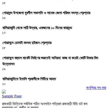
১৫
গোয়ালন্দ উপজেলা যুবলীগ সভাপতি ও সাবেক জেলা পরিষদ সদস্য গ্রেপ্তার
১৬
বালিয়াকান্দি থেকে লাঠি উদ্ধার, একজনের ১০ দিনের কারাদন্ড
১৭
গোয়ালন্দে চোলাই মদসহ দুইজন গ্রেপ্তার
১৮
গোয়ালন্দে বহুতল মার্কেট নির্মাণের শুরুতেই অনিয়ম! কাজ না করেই কোটি টাকার বিল
উত্তোলন
১৯
বালিয়াকান্দিতে ইতালি প্রবাসীকে পিটিয়ে আহত
২০
জনপ্রিয় সব খবর
Sample Page
রাজবাড়ী ভিত্তিক সর্বাধিক পঠিত অনলাইন পত্রিকা রাজবাড়ী বিডি ডট কম
প্রকাশকঃ ডা. রাজীব দে সরকার