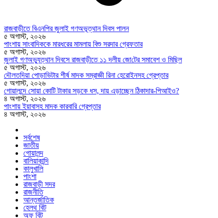
রাজবাড়ীতে বিএন‌পির জুলাই গণঅভূত্থান দিবস পালন
৫ অগাস্ট, ২০২৬
পাংশায় সাংবাদিককে মারধরের মামলায় বিশু সরদার গ্রেফতার
৫ অগাস্ট, ২০২৬
জুলাই গণঅভ্যুত্থান দিবসে রাজবাড়ীতে ১১ দলীয় জো‌টের সমাবেশ ও মি‌ছিল
৫ অগাস্ট, ২০২৬
দৌলতদিয়া পোড়াভিটার শীর্ষ মাদক সম্রাজ্ঞী রিনা হেরোইনসহ গ্রেপ্তার
৫ অগাস্ট, ২০২৬
গোয়ালন্দে সোয়া কোটি টাকার সড়কে ধস, দায় এড়াচ্ছেন ঠিকাদার-পিআইও?
৪ অগাস্ট, ২০২৬
পাংশায় ইয়াবাসহ মাদক কারবারি গ্রেপ্তার
৪ অগাস্ট, ২০২৬
সর্বশেষ
জাতীয়
গোয়ালন্দ
বালিয়াকান্দি
কালুখালি
পাংশা
রাজবাড়ী সদর
রাজনীতি
আন্তর্জাতিক
হেলথ বিট
অফ বিট