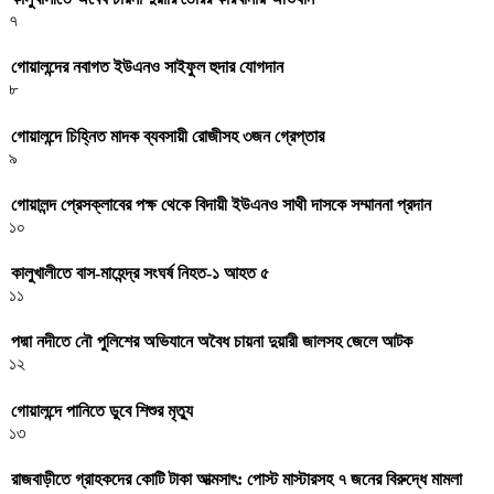
৭
গোয়ালন্দের নবাগত ইউএনও সাইফুল হুদার যোগদান
৮
গোয়ালন্দে চিহ্নিত মাদক ব্যবসায়ী রোজীসহ ৩জন গ্রেপ্তার
৯
গোয়ালন্দ প্রেসক্লাবের পক্ষ থেকে বিদায়ী ইউএনও সাথী দাসকে সম্মাননা প্রদান
১০
কালুখালীতে বাস-মাহেন্দ্র সংঘর্ষ নিহত-১ আহত ৫
১১
পদ্মা নদীতে নৌ পুলিশের অভিযানে অবৈধ চায়না দুয়ারী জালসহ জেলে আটক
১২
গোয়ালন্দে পানিতে ডুবে শিশুর মৃত্যু
১৩
রাজবাড়ীতে গ্রাহকদের কোটি টাকা আত্মসাৎ: পোস্ট মাস্টারসহ ৭ জনের বিরুদ্ধে মামলা