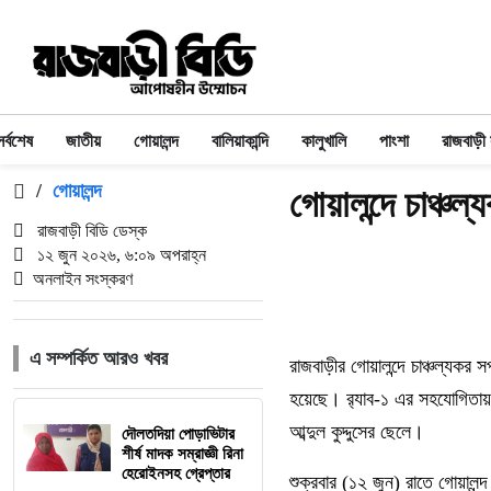
সর্বশেষ
জাতীয়
গোয়ালন্দ
বালিয়াকান্দি
কালুখালি
পাংশা
রাজবাড়ী
/
গোয়ালন্দ
গোয়ালন্দে চাঞ্চল
রাজবাড়ী বিডি ডেস্ক
১২ জুন ২০২৬, ৬:০৯ অপরাহ্ন
অনলাইন সংস্করণ
এ সম্পর্কিত আরও খবর
রাজবাড়ীর গোয়ালন্দে চাঞ্চল্যকর 
হয়েছে। র‌্যাব-১ এর সহযোগিতায় 
আব্দুল কুদ্দুসের ছেলে।
দৌলতদিয়া পোড়াভিটার
শীর্ষ মাদক সম্রাজ্ঞী রিনা
হেরোইনসহ গ্রেপ্তার
শুক্রবার (১২ জুন) রাতে গোয়ালন্