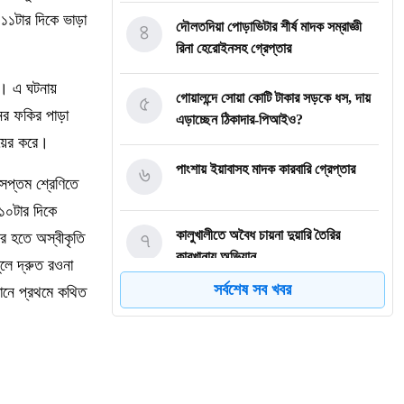
 ১১টার দিকে ভাড়া
৪
দৌলতদিয়া পোড়াভিটার শীর্ষ মাদক সম্রাজ্ঞী
রিনা হেরোইনসহ গ্রেপ্তার
য়। এ ঘটনায়
৫
গোয়ালন্দে সোয়া কোটি টাকার সড়কে ধস, দায়
ের ফকির পাড়া
এড়াচ্ছেন ঠিকাদার-পিআইও?
ায়ের করে।
৬
পাংশায় ইয়াবাসহ মাদক কারবারি গ্রেপ্তার
 সপ্তম শ্রেণিতে
১০টার দিকে
৭
কালুখালীতে অবৈধ চায়না দুয়ারি তৈরির
র হতে অস্বীকৃতি
কারখানায় অভিযান
লে দ্রুত রওনা
সর্বশেষ সব খবর
খানে প্রথমে কথিত
৮
গোয়ালন্দের নবাগত ইউএনও সাইফুল হুদার
যোগদান
৯
গোয়ালন্দে চিহ্নিত মাদক ব্যবসায়ী রোজীসহ
৩জন গ্রেপ্তার