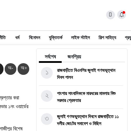
নীতি
ধর্ম
বিনোদন
যুক্তিতর্ক
লাইফ স্টাইল
শিল্প সাহিত্য
প্রয
সর্বশেষ
জনপ্রিয়
অ-
অ+
১
রাজবাড়ীতে বিএন‌পির জুলাই গণঅভূত্থান
দিবস পালন
২
পাংশায় সাংবাদিককে মারধরের মামলায় বিশু
রেপ্তার করা
সরদার গ্রেফতার
ভার ১নং ওয়ার্ডের
৩
জুলাই গণঅভ্যুত্থান দিবসে রাজবাড়ীতে ১১
দলীয় জো‌টের সমাবেশ ও মি‌ছিল
গাজীপুর বিশেষ