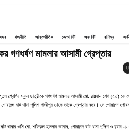
 সদর
রাজনীতি
আন্তর্জাতিক
হেলথ বিট
অফ বিট
বাণিজ্য
অর্থ
্যকর গণধর্ষণ মামলার আসামী গ্রেপ্তার
সপ্তম শ্রেণির স্কুল ছাত্রীকে গণধর্ষণ মামলার আসামী মো. রায়হান শেখ (২০) কে গ্
গোয়ালন্দ ঘাট থানা পুলিশ গাজীপুর থেকে তাকে গ্রেপ্তার করে। সে গোয়ালন্দ পৌরস
দ ঘাট থানার ওসি মো. শফিকুল ইসলাম জানান, গোয়ালন্দ ঘাট থানা পুলিশ ও র‌্যাব -১ 