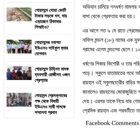
অভিযান চালিয়ে গনধর্ষণ মামলার 
গোয়ালন্দে সোয়া কোটি
বাসা থেকে গ্রেফতার করা হয়।
টাকার সড়কে ধস, দায়
এড়াচ্ছেন ঠিকাদার-
পিআইও?
এর আগে গত ৯ মে রাতে প্রেমের 
নাফিস মন্ডল (১৮) নামের এক য
গোয়ালন্দের নবাগত
ইউএনও সাইফুল হুদার
গ্রামের এলেম মন্ডলের ছেলে। ১০ 
যোগদান
ধর্ষণের শিকার কিশোরী ও তার পরি
গোয়ালন্দে চিহ্নিত মাদক
পড়ে। স্কুলে যাতায়াতের পথে অভ
ব্যবসায়ী রোজীসহ ৩জন
গ্রেপ্তার
রায়হান ওই স্কুলছাত্রীর বাড়ি
জানালেও রায়হানের জোরাজুরিতে 
গোয়ালন্দ প্রেসক্লাবের
দেয়। এরপর তাকে নিয়ে যায় গোয়াল
পক্ষ থেকে বিদায়ী
ইউএনও সাথী দাসকে
প্রেমিক রায়হান এবং পরবর্তীতে তা
সম্মাননা প্রদান
Facebook Comments