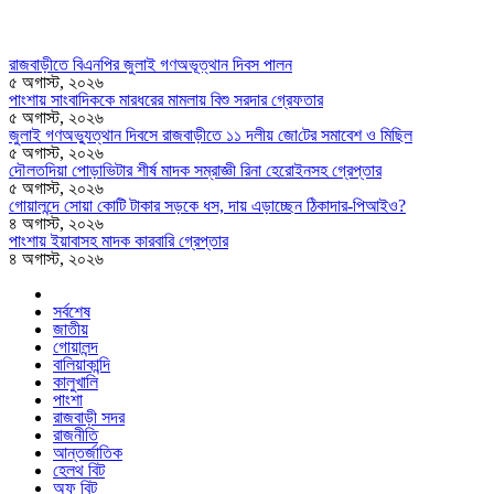
রাজবাড়ীতে বিএন‌পির জুলাই গণঅভূত্থান দিবস পালন
৫ অগাস্ট, ২০২৬
পাংশায় সাংবাদিককে মারধরের মামলায় বিশু সরদার গ্রেফতার
৫ অগাস্ট, ২০২৬
জুলাই গণঅভ্যুত্থান দিবসে রাজবাড়ীতে ১১ দলীয় জো‌টের সমাবেশ ও মি‌ছিল
৫ অগাস্ট, ২০২৬
দৌলতদিয়া পোড়াভিটার শীর্ষ মাদক সম্রাজ্ঞী রিনা হেরোইনসহ গ্রেপ্তার
৫ অগাস্ট, ২০২৬
গোয়ালন্দে সোয়া কোটি টাকার সড়কে ধস, দায় এড়াচ্ছেন ঠিকাদার-পিআইও?
৪ অগাস্ট, ২০২৬
পাংশায় ইয়াবাসহ মাদক কারবারি গ্রেপ্তার
৪ অগাস্ট, ২০২৬
সর্বশেষ
জাতীয়
গোয়ালন্দ
বালিয়াকান্দি
কালুখালি
পাংশা
রাজবাড়ী সদর
রাজনীতি
আন্তর্জাতিক
হেলথ বিট
অফ বিট