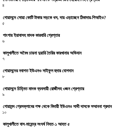
৪
গোয়ালন্দে সোয়া কোটি টাকার সড়কে ধস, দায় এড়াচ্ছেন ঠিকাদার-পিআইও?
৫
পাংশায় ইয়াবাসহ মাদক কারবারি গ্রেপ্তার
৬
কালুখালীতে অবৈধ চায়না দুয়ারি তৈরির কারখানায় অভিযান
৭
গোয়ালন্দের নবাগত ইউএনও সাইফুল হুদার যোগদান
৮
গোয়ালন্দে চিহ্নিত মাদক ব্যবসায়ী রোজীসহ ৩জন গ্রেপ্তার
৯
গোয়ালন্দ প্রেসক্লাবের পক্ষ থেকে বিদায়ী ইউএনও সাথী দাসকে সম্মাননা প্রদান
১০
কালুখালীতে বাস-মাহেন্দ্র সংঘর্ষ নিহত-১ আহত ৫