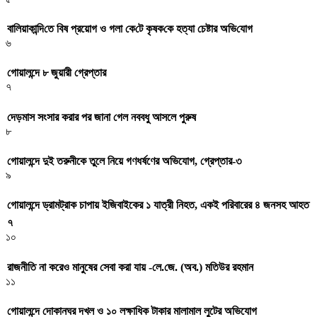
বা‌লিয়াকা‌ন্দি‌তে বিষ প্রয়োগ ও গলা কে‌টে কৃষক‌কে হত্যা চেষ্টার অ‌ভি‌যোগ
৬
গোয়ালন্দে ৮ জুয়ারী গ্রেপ্তার
৭
দেড়মাস সংসার করার পর জানা গেল নববধু আসলে পুরুষ
৮
গোয়ালন্দে দুই তরুনীকে তুলে নিয়ে গণধর্ষণের অভিযোগ, গ্রেপ্তার-৩
৯
গোয়ালন্দে ড্রামট্রাক চাপায় ইজিবাইকের ১ যাত্রী নিহত, একই পরিবারের ৪ জনসহ আহত
৭
১০
রাজনীতি না করেও মানুষের সেবা করা যায় -লে.জে. (অব.) মতিউর রহমান
১১
গোয়ালন্দে দোকানঘর দখল ও ১০ লক্ষাধিক টাকার মালামাল লুটের অভিযোগ