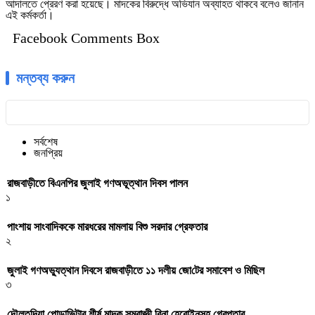
আদালতে প্রেরণ করা হয়েছে। মাদকের বিরুদ্ধে অভিযান অব্যাহত থাকবে বলেও জানান
এই কর্মকর্তা।
Facebook Comments Box
মন্তব্য করুন
সর্বশেষ
জনপ্রিয়
রাজবাড়ীতে বিএন‌পির জুলাই গণঅভূত্থান দিবস পালন
১
পাংশায় সাংবাদিককে মারধরের মামলায় বিশু সরদার গ্রেফতার
২
জুলাই গণঅভ্যুত্থান দিবসে রাজবাড়ীতে ১১ দলীয় জো‌টের সমাবেশ ও মি‌ছিল
৩
দৌলতদিয়া পোড়াভিটার শীর্ষ মাদক সম্রাজ্ঞী রিনা হেরোইনসহ গ্রেপ্তার