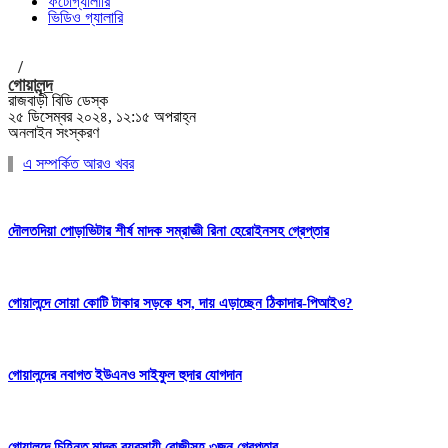
ফটোগ্যালারি
ভিডিও গ্যালারি
/
গোয়ালন্দ
রাজবাড়ী বিডি ডেস্ক
২৫ ডিসেম্বর ২০২৪, ১২:১৫ অপরাহ্ন
অনলাইন সংস্করণ
এ সম্পর্কিত আরও খবর
দৌলতদিয়া পোড়াভিটার শীর্ষ মাদক সম্রাজ্ঞী রিনা হেরোইনসহ গ্রেপ্তার
গোয়ালন্দে সোয়া কোটি টাকার সড়কে ধস, দায় এড়াচ্ছেন ঠিকাদার-পিআইও?
গোয়ালন্দের নবাগত ইউএনও সাইফুল হুদার যোগদান
গোয়ালন্দে চিহ্নিত মাদক ব্যবসায়ী রোজীসহ ৩জন গ্রেপ্তার