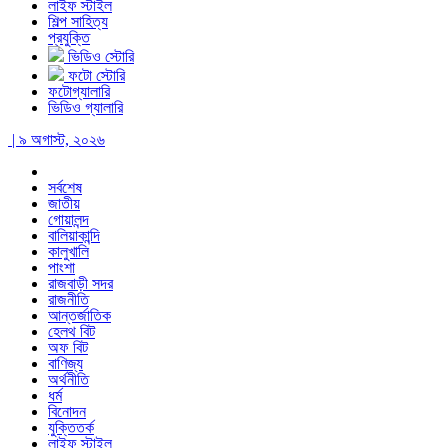
লাইফ স্টাইল
শিল্প সাহিত্য
প্রযুক্তি
ভিডিও স্টোরি
ফটো স্টোরি
ফটোগ্যালারি
ভিডিও গ্যালারি
| ৯ অগাস্ট, ২০২৬
সর্বশেষ
জাতীয়
গোয়ালন্দ
বালিয়াকান্দি
কালুখালি
পাংশা
রাজবাড়ী সদর
রাজনীতি
আন্তর্জাতিক
হেলথ বিট
অফ বিট
বাণিজ্য
অর্থনীতি
ধর্ম
বিনোদন
যুক্তিতর্ক
লাইফ স্টাইল