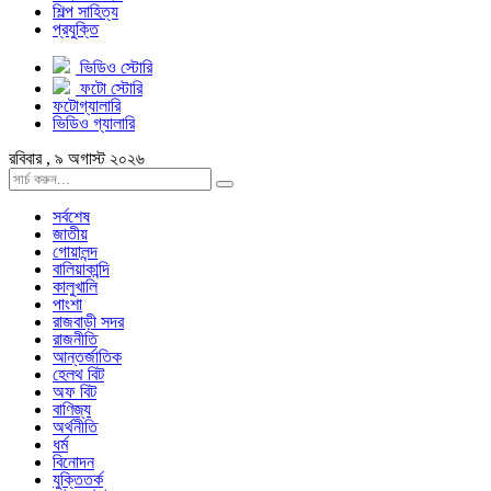
শিল্প সাহিত্য
প্রযুক্তি
ভিডিও স্টোরি
ফটো স্টোরি
ফটোগ্যালারি
ভিডিও গ্যালারি
রবিবার , ৯ অগাস্ট ২০২৬
সর্বশেষ
জাতীয়
গোয়ালন্দ
বালিয়াকান্দি
কালুখালি
পাংশা
রাজবাড়ী সদর
রাজনীতি
আন্তর্জাতিক
হেলথ বিট
অফ বিট
বাণিজ্য
অর্থনীতি
ধর্ম
বিনোদন
যুক্তিতর্ক