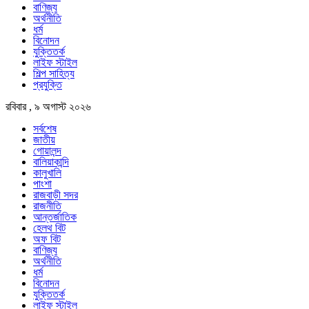
বাণিজ্য
অর্থনীতি
ধর্ম
বিনোদন
যুক্তিতর্ক
লাইফ স্টাইল
শিল্প সাহিত্য
প্রযুক্তি
রবিবার , ৯ অগাস্ট ২০২৬
সর্বশেষ
জাতীয়
গোয়ালন্দ
বালিয়াকান্দি
কালুখালি
পাংশা
রাজবাড়ী সদর
রাজনীতি
আন্তর্জাতিক
হেলথ বিট
অফ বিট
বাণিজ্য
অর্থনীতি
ধর্ম
বিনোদন
যুক্তিতর্ক
লাইফ স্টাইল