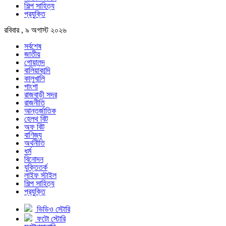
শিল্প সাহিত্য
প্রযুক্তি
রবিবার , ৯ অগাস্ট ২০২৬
সর্বশেষ
জাতীয়
গোয়ালন্দ
বালিয়াকান্দি
কালুখালি
পাংশা
রাজবাড়ী সদর
রাজনীতি
আন্তর্জাতিক
হেলথ বিট
অফ বিট
বাণিজ্য
অর্থনীতি
ধর্ম
বিনোদন
যুক্তিতর্ক
লাইফ স্টাইল
শিল্প সাহিত্য
প্রযুক্তি
ভিডিও স্টোরি
ফটো স্টোরি