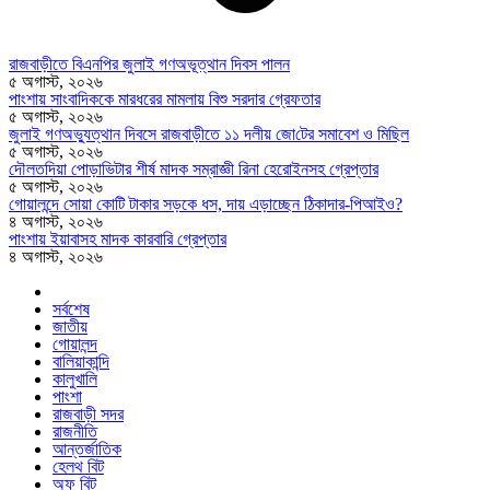
রাজবাড়ীতে বিএন‌পির জুলাই গণঅভূত্থান দিবস পালন
৫ অগাস্ট, ২০২৬
পাংশায় সাংবাদিককে মারধরের মামলায় বিশু সরদার গ্রেফতার
৫ অগাস্ট, ২০২৬
জুলাই গণঅভ্যুত্থান দিবসে রাজবাড়ীতে ১১ দলীয় জো‌টের সমাবেশ ও মি‌ছিল
৫ অগাস্ট, ২০২৬
দৌলতদিয়া পোড়াভিটার শীর্ষ মাদক সম্রাজ্ঞী রিনা হেরোইনসহ গ্রেপ্তার
৫ অগাস্ট, ২০২৬
গোয়ালন্দে সোয়া কোটি টাকার সড়কে ধস, দায় এড়াচ্ছেন ঠিকাদার-পিআইও?
৪ অগাস্ট, ২০২৬
পাংশায় ইয়াবাসহ মাদক কারবারি গ্রেপ্তার
৪ অগাস্ট, ২০২৬
সর্বশেষ
জাতীয়
গোয়ালন্দ
বালিয়াকান্দি
কালুখালি
পাংশা
রাজবাড়ী সদর
রাজনীতি
আন্তর্জাতিক
হেলথ বিট
অফ বিট