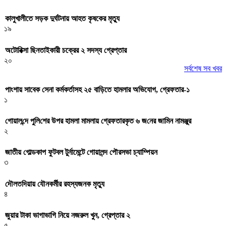
কালুখালীতে সড়ক দুর্ঘটনায় আহত কৃষকের মৃত্যু
১৯
অটোরিক্সা ছিনতাইকারী চক্রের ২ সদস্য গ্রেপ্তার
২০
সর্বশেষ সব খবর
পাংশায় সাবেক সেনা কর্মকর্তাসহ ২৫ বাড়িতে হামলার অভিযোগ, গ্রেফতার-১
১
গোয়াল‌ন্দে পু‌লি‌শের উপর হামলা মামলায় গ্রেফতারকৃত ৬ জ‌নের জা‌মিন নামঞ্জুর
২
জাতীয় গোল্ডকাপ ফুটবল টুর্নামেন্টে গোয়ালন্দ পৌরসভা চ্যাম্পিয়ন
৩
দৌলতদিয়ায় যৌনকর্মীর রহস্যজনক মৃত্যু
৪
জুয়ার টাকা ভাগাভাগি নিয়ে নজরুল খুন, গ্রেপ্তার ২
৫