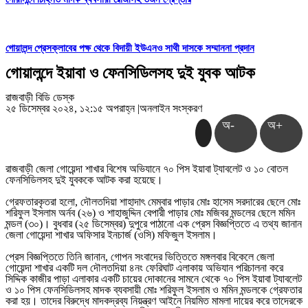
গোয়ালন্দ প্রেসক্লাবের পক্ষ থেকে বিদায়ী ইউএনও সাথী দাসকে সম্মাননা প্রদান
গোয়ালন্দে ইয়াবা ও ফেনসিডিলসহ দুই যুবক আটক
রাজবাড়ী বিডি ডেস্ক
২৫ ডিসেম্বর ২০২৪, ১২:১৫ অপরাহ্ন
|
অনলাইন সংস্করণ
অ-
অ+
রাজবাড়ী জেলা গোয়েন্দা শাখার বিশেষ অভিযানে ৭০ পিস ইয়াবা ট্যাবলেট ও ১০ বোতল
ফেনসিডিলসহ দুই যুবককে আটক করা হয়েছে।
গ্রেফতারকৃতরা হলো, দৌলতদিয়া শাহাদাৎ মেম্বার পাড়ার মোঃ হাসেম সরদারের ছেলে মোঃ
শরিফুল ইসলাম অর্নব (২৬) ও শাহাজুদ্দিন বেপারী পাড়ার মোঃ মজিবর মন্ডলের ছেলে মমিন
মন্ডল (৩০)। বুধবার (২৫ ডিসেম্বর) দুপুরে পাঠানো এক প্রেস বিজ্ঞপ্তিতে এ তথ্য জানান
জেলা গোয়েন্দা শাখার অফিসার ইনচার্জ (ওসি) মফিজুল ইসলাম।
প্রেস বিজ্ঞপ্তিতে তিনি জানান, গোপন সংবাদের ভিত্তিতে মঙ্গলবার বিকেলে জেলা
গোয়েন্দা শাখার একটি দল দৌলতদিয়া ৪নং ফেরিঘাট এলাকায় অভিযান পরিচালনা করে
সিদ্দিক কাজীর পাড়া এলাকার একটি চায়ের দোকানের সামনে থেকে ৭০ পিস ইয়াবা ট্যাবলেট
ও ১০ পিস ফেনসিডিলসহ মাদক ব্যবসায়ী মোঃ শরিফুল ইসলাম ও মমিন মন্ডলকে গ্রেফতার
করা হয়। তাদের বিরুদ্ধে মাদকদ্রব্য নিয়ন্ত্রণ আইনে নিয়মিত মামলা দায়ের করে তাদেরকে