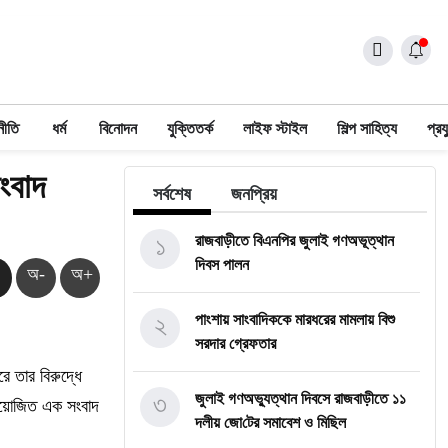
নীতি
ধর্ম
বিনোদন
যুক্তিতর্ক
লাইফ স্টাইল
শিল্প সাহিত্য
প্রয
সংবাদ
সর্বশেষ
জনপ্রিয়
১
রাজবাড়ীতে বিএন‌পির জুলাই গণঅভূত্থান
দিবস পালন
অ-
অ+
২
পাংশায় সাংবাদিককে মারধরের মামলায় বিশু
সরদার গ্রেফতার
ে তার বিরুদ্ধে
৩
জুলাই গণঅভ্যুত্থান দিবসে রাজবাড়ীতে ১১
ে আয়োজিত এক সংবাদ
দলীয় জো‌টের সমাবেশ ও মি‌ছিল