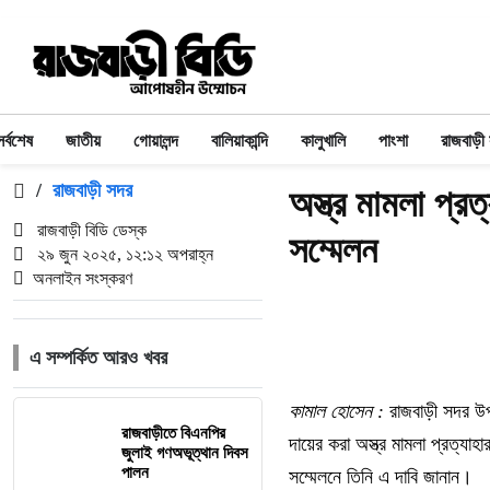
সর্বশেষ
জাতীয়
গোয়ালন্দ
বালিয়াকান্দি
কালুখালি
পাংশা
রাজবাড়ী
/
রাজবাড়ী সদর
অস্ত্র মামলা প্রত
রাজবাড়ী বিডি ডেস্ক
সম্মেলন
২৯ জুন ২০২৫, ১২:১২ অপরাহ্ন
অনলাইন সংস্করণ
এ সম্পর্কিত আরও খবর
কামাল হোসেন :
রাজবাড়ী সদর উপজ
রাজবাড়ীতে বিএন‌পির
দায়ের করা অস্ত্র মামলা প্রত্যা
জুলাই গণঅভূত্থান দিবস
পালন
সম্মেলনে তিনি এ দাবি জানান।