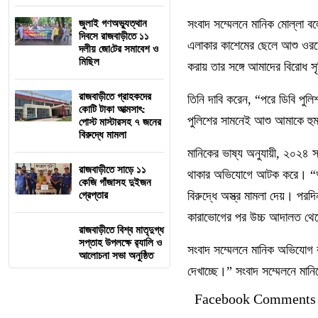
সংবাদ সম্মেলনে মানিক মোল্লা 
জুলাই গণঅভ্যুত্থান
দিবসে রাজবাড়ীতে ১১
এলাকার কাশেমের ছেলে আশু ওরফ
দলীয় জো‌টের সমাবেশ ও
মি‌ছিল
করায় তার সঙ্গে আমাদের বিরোধ সৃ
রাজবাড়ীতে গ্রাহকদের
তিনি দাবি করেন, “পরে ডিবি প
কোটি টাকা আত্মসাৎ:
পুলিশের সামনেই আশু আমাকে হুম
পোস্ট মাস্টারসহ ৭ জনের
বিরুদ্ধে মামলা
মানিকের ভাষ্য অনুযায়ী, ২০২৪ সাল
রাজবাড়ীতে সাড়ে ১১
থাকার অভিযোগে আটক করে। “আমি 
কেজি গাঁজাসহ দুইজন
বিরুদ্ধে অস্ত্র মামলা দেয়। প
গ্রেপ্তার
কারাভোগের পর উচ্চ আদালত থেকে
রাজবাড়ীতে বিশ্ব মাতৃদুগ্ধ
সপ্তাহ উপলক্ষে র‌্যালি ও
সংবাদ সম্মেলনে মানিক অভিযো
আলোচনা সভা অনুষ্ঠিত
দেখাচ্ছে।” সংবাদ সম্মেলনে মান
Facebook Comments