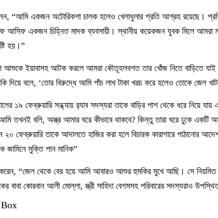
বলেন, “আমি একজন অটোরিকশা চালক হলেও খেলাধুলার প্রতি আগ্রহ রয়েছে। প্রত
ে আসিফ একজন চিহ্নিত মাদক ব্যবসায়ী। স্থানীয় কয়েকজন যুবক মিলে আমরা মা
ষ্টি হয়।”
ুলিশ আশুকে ইয়াবাসহ আটক করলে আমরা কৌতূহলবশত তার খোঁজ নিতে বাড়িতে যা
কি দিয়ে বলে, ‘তোর বিরুদ্ধে আমি পাঁচ লাখ টাকা খরচ করে হলেও তোকে জেল খা
ের ১৯ ফেব্রুয়ারি সন্ধ্যায় র‍্যাব সদস্যরা তাকে বাড়ির পাশ থেকে ধরে নিয়ে যায় এ
তখনই বলি, অস্ত্র আমার ঘরে কীভাবে থাকবে? কিন্তু তারা ঘরে ঢুকে একটি অস্
রদিন ২০ ফেব্রুয়ারি তাকে আদালতে হাজির করা হলে বিচারক কারাগারে পাঠানোর আদ
 জামিনে মুক্তি পান মানিক”
গ করেন, “জেল থেকে বের হয়ে আমি আবারও আশুর হুমকির মুখে আছি। সে নিয়মি
িকের বাবা কোরবান আলী মোল্লা, স্ত্রী সাহিদা বেগমসহ পরিবারের সদস্যরাও উপস্থ
 Box