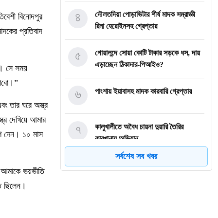
৪
দৌলতদিয়া পোড়াভিটার শীর্ষ মাদক সম্রাজ্ঞী
িবেশী বিনোদপুর
রিনা হেরোইনসহ গ্রেপ্তার
দকের প্রতিবাদ
৫
গোয়ালন্দে সোয়া কোটি টাকার সড়কে ধস, দায়
এড়াচ্ছেন ঠিকাদার-পিআইও?
ই। সে সময়
টাবো।”
৬
পাংশায় ইয়াবাসহ মাদক কারবারি গ্রেপ্তার
বং তার ঘরে অস্ত্র
ত্র দেখিয়ে আমার
৭
কালুখালীতে অবৈধ চায়না দুয়ারি তৈরির
েশ দেন। ১০ মাস
কারখানায় অভিযান
সর্বশেষ সব খবর
৮
গোয়ালন্দের নবাগত ইউএনও সাইফুল হুদার
ত আমাকে ভয়ভীতি
যোগদান
িত ছিলেন।
৯
গোয়ালন্দে চিহ্নিত মাদক ব্যবসায়ী রোজীসহ
৩জন গ্রেপ্তার