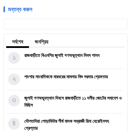
মন্তব্য করুন
সর্বশেষ
জনপ্রিয়
১
রাজবাড়ীতে বিএন‌পির জুলাই গণঅভূত্থান দিবস পালন
২
পাংশায় সাংবাদিককে মারধরের মামলায় বিশু সরদার গ্রেফতার
৩
জুলাই গণঅভ্যুত্থান দিবসে রাজবাড়ীতে ১১ দলীয় জো‌টের সমাবেশ ও
মি‌ছিল
৪
দৌলতদিয়া পোড়াভিটার শীর্ষ মাদক সম্রাজ্ঞী রিনা হেরোইনসহ
গ্রেপ্তার