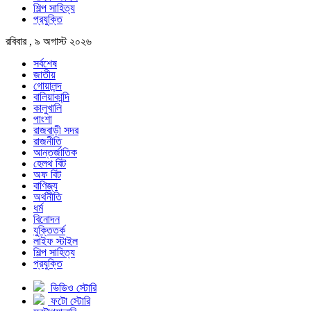
শিল্প সাহিত্য
প্রযুক্তি
রবিবার , ৯ অগাস্ট ২০২৬
সর্বশেষ
জাতীয়
গোয়ালন্দ
বালিয়াকান্দি
কালুখালি
পাংশা
রাজবাড়ী সদর
রাজনীতি
আন্তর্জাতিক
হেলথ বিট
অফ বিট
বাণিজ্য
অর্থনীতি
ধর্ম
বিনোদন
যুক্তিতর্ক
লাইফ স্টাইল
শিল্প সাহিত্য
প্রযুক্তি
ভিডিও স্টোরি
ফটো স্টোরি