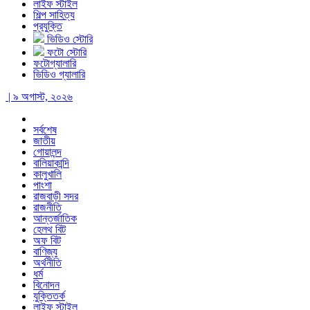
লাইফ স্টাইল
শিল্প সাহিত্য
প্রযুক্তি
ভিডিও স্টোরি
ফটো স্টোরি
ফটোগ্যালারি
ভিডিও গ্যালারি
| ৯ অগাস্ট, ২০২৬
সর্বশেষ
জাতীয়
গোয়ালন্দ
বালিয়াকান্দি
কালুখালি
পাংশা
রাজবাড়ী সদর
রাজনীতি
আন্তর্জাতিক
হেলথ বিট
অফ বিট
বাণিজ্য
অর্থনীতি
ধর্ম
বিনোদন
যুক্তিতর্ক
লাইফ স্টাইল