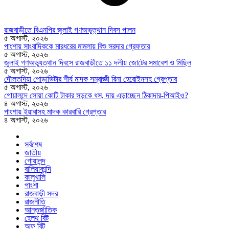
রাজবাড়ীতে বিএন‌পির জুলাই গণঅভূত্থান দিবস পালন
৫ অগাস্ট, ২০২৬
পাংশায় সাংবাদিককে মারধরের মামলায় বিশু সরদার গ্রেফতার
৫ অগাস্ট, ২০২৬
জুলাই গণঅভ্যুত্থান দিবসে রাজবাড়ীতে ১১ দলীয় জো‌টের সমাবেশ ও মি‌ছিল
৫ অগাস্ট, ২০২৬
দৌলতদিয়া পোড়াভিটার শীর্ষ মাদক সম্রাজ্ঞী রিনা হেরোইনসহ গ্রেপ্তার
৫ অগাস্ট, ২০২৬
গোয়ালন্দে সোয়া কোটি টাকার সড়কে ধস, দায় এড়াচ্ছেন ঠিকাদার-পিআইও?
৪ অগাস্ট, ২০২৬
পাংশায় ইয়াবাসহ মাদক কারবারি গ্রেপ্তার
৪ অগাস্ট, ২০২৬
সর্বশেষ
জাতীয়
গোয়ালন্দ
বালিয়াকান্দি
কালুখালি
পাংশা
রাজবাড়ী সদর
রাজনীতি
আন্তর্জাতিক
হেলথ বিট
অফ বিট