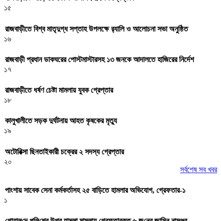
১৫
রাজবাড়ীতে বিশ্ব মাতৃদুগ্ধ সপ্তাহ উপলক্ষে র‌্যালি ও আলোচনা সভা অনুষ্ঠিত
১৬
রাজবাড়ী প্রধান ডাকঘরের পোস্টমাস্টারসহ ১৩ জনকে আদালতে হাজিরের নির্দেশ
১৭
রাজবাড়ীতে ধর্ষণ চেষ্টা মামলায় যুবক গ্রেপ্তার
১৮
কালুখালীতে সড়ক দুর্ঘটনায় আহত কৃষকের মৃত্যু
১৯
অটোরিক্সা ছিনতাইকারী চক্রের ২ সদস্য গ্রেপ্তার
২০
সর্বশেষ সব খবর
পাংশায় সাবেক সেনা কর্মকর্তাসহ ২৫ বাড়িতে হামলার অভিযোগ, গ্রেফতার-১
১
গোয়াল‌ন্দে পু‌লি‌শের উপর হামলা মামলায় গ্রেফতারকৃত ৬ জ‌নের জা‌মিন নামঞ্জুর