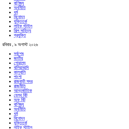
বাণিজ্য
অর্থনীতি
ধর্ম
বিনোদন
যুক্তিতর্ক
লাইফ স্টাইল
শিল্প সাহিত্য
প্রযুক্তি
রবিবার , ৯ অগাস্ট ২০২৬
সর্বশেষ
জাতীয়
গোয়ালন্দ
বালিয়াকান্দি
কালুখালি
পাংশা
রাজবাড়ী সদর
রাজনীতি
আন্তর্জাতিক
হেলথ বিট
অফ বিট
বাণিজ্য
অর্থনীতি
ধর্ম
বিনোদন
যুক্তিতর্ক
লাইফ স্টাইল