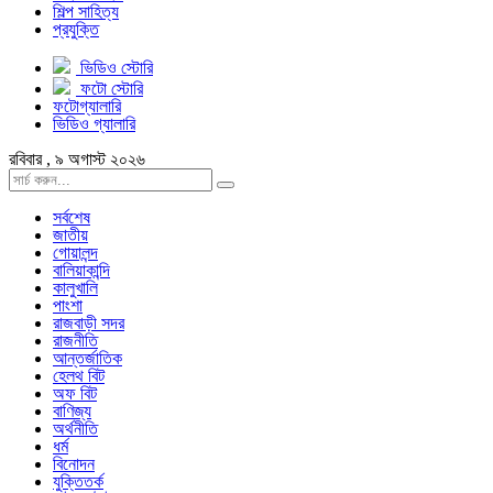
শিল্প সাহিত্য
প্রযুক্তি
ভিডিও স্টোরি
ফটো স্টোরি
ফটোগ্যালারি
ভিডিও গ্যালারি
রবিবার , ৯ অগাস্ট ২০২৬
সর্বশেষ
জাতীয়
গোয়ালন্দ
বালিয়াকান্দি
কালুখালি
পাংশা
রাজবাড়ী সদর
রাজনীতি
আন্তর্জাতিক
হেলথ বিট
অফ বিট
বাণিজ্য
অর্থনীতি
ধর্ম
বিনোদন
যুক্তিতর্ক