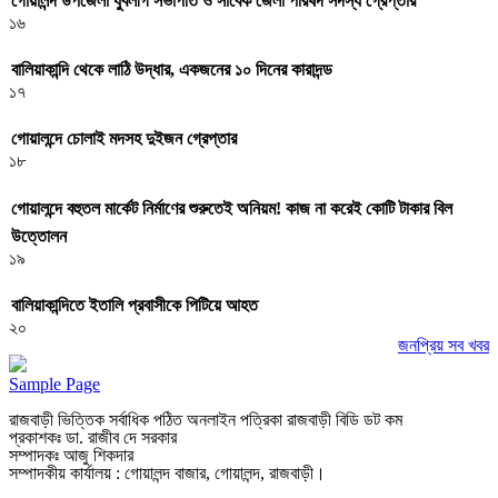
গোয়ালন্দ উপজেলা যুবলীগ সভাপতি ও সাবেক জেলা পরিষদ সদস্য গ্রেপ্তার
১৬
বালিয়াকান্দি থেকে লাঠি উদ্ধার, একজনের ১০ দিনের কারাদন্ড
১৭
গোয়ালন্দে চোলাই মদসহ দুইজন গ্রেপ্তার
১৮
গোয়ালন্দে বহুতল মার্কেট নির্মাণের শুরুতেই অনিয়ম! কাজ না করেই কোটি টাকার বিল
উত্তোলন
১৯
বালিয়াকান্দিতে ইতালি প্রবাসীকে পিটিয়ে আহত
২০
জনপ্রিয় সব খবর
Sample Page
রাজবাড়ী ভিত্তিক সর্বাধিক পঠিত অনলাইন পত্রিকা রাজবাড়ী বিডি ডট কম
প্রকাশকঃ ডা. রাজীব দে সরকার
সম্পাদকঃ আজু শিকদার
সম্পাদকীয় কার্যালয় : গোয়ালন্দ বাজার, গোয়ালন্দ, রাজবাড়ী।