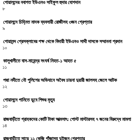
গোয়ালন্দের নবাগত ইউএনও সাইফুল হুদার যোগদান
৮
গোয়ালন্দে চিহ্নিত মাদক ব্যবসায়ী রোজীসহ ৩জন গ্রেপ্তার
৯
গোয়ালন্দ প্রেসক্লাবের পক্ষ থেকে বিদায়ী ইউএনও সাথী দাসকে সম্মাননা প্রদান
১০
কালুখালীতে বাস-মাহেন্দ্র সংঘর্ষ নিহত-১ আহত ৫
১১
পদ্মা নদীতে নৌ পুলিশের অভিযানে অবৈধ চায়না দুয়ারী জালসহ জেলে আটক
১২
গোয়ালন্দে পানিতে ডুবে শিশুর মৃত্যু
১৩
রাজবাড়ীতে গ্রাহকদের কোটি টাকা আত্মসাৎ: পোস্ট মাস্টারসহ ৭ জনের বিরুদ্ধে মামলা
১৪
রাজবাড়ীতে সাড়ে ১১ কেজি গাঁজাসহ দুইজন গ্রেপ্তার