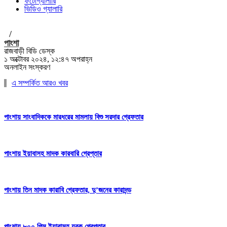
ফটোগ্যালারি
ভিডিও গ্যালারি
/
পাংশা
রাজবাড়ী বিডি ডেস্ক
১ অক্টোবর ২০২৪, ১২:৪৭ অপরাহ্ন
অনলাইন সংস্করণ
এ সম্পর্কিত আরও খবর
পাংশায় সাংবাদিককে মারধরের মামলায় বিশু সরদার গ্রেফতার
পাংশায় ইয়াবাসহ মাদক কারবারি গ্রেপ্তার
পাংশায় তিন মাদক কারাবি গ্রেফতার, দু’জনের কারাদন্ড
পাংশায় ৮০০ পিস ইয়াবাসহ যুবক গ্রেপ্তার