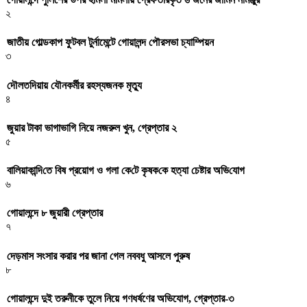
২
জাতীয় গোল্ডকাপ ফুটবল টুর্নামেন্টে গোয়ালন্দ পৌরসভা চ্যাম্পিয়ন
৩
দৌলতদিয়ায় যৌনকর্মীর রহস্যজনক মৃত্যু
৪
জুয়ার টাকা ভাগাভাগি নিয়ে নজরুল খুন, গ্রেপ্তার ২
৫
বা‌লিয়াকা‌ন্দি‌তে বিষ প্রয়োগ ও গলা কে‌টে কৃষক‌কে হত্যা চেষ্টার অ‌ভি‌যোগ
৬
গোয়ালন্দে ৮ জুয়ারী গ্রেপ্তার
৭
দেড়মাস সংসার করার পর জানা গেল নববধু আসলে পুরুষ
৮
গোয়ালন্দে দুই তরুনীকে তুলে নিয়ে গণধর্ষণের অভিযোগ, গ্রেপ্তার-৩