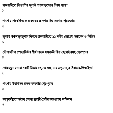
রাজবাড়ীতে বিএন‌পির জুলাই গণঅভূত্থান দিবস পালন
১
পাংশায় সাংবাদিককে মারধরের মামলায় বিশু সরদার গ্রেফতার
২
জুলাই গণঅভ্যুত্থান দিবসে রাজবাড়ীতে ১১ দলীয় জো‌টের সমাবেশ ও মি‌ছিল
৩
দৌলতদিয়া পোড়াভিটার শীর্ষ মাদক সম্রাজ্ঞী রিনা হেরোইনসহ গ্রেপ্তার
৪
গোয়ালন্দে সোয়া কোটি টাকার সড়কে ধস, দায় এড়াচ্ছেন ঠিকাদার-পিআইও?
৫
পাংশায় ইয়াবাসহ মাদক কারবারি গ্রেপ্তার
৬
কালুখালীতে অবৈধ চায়না দুয়ারি তৈরির কারখানায় অভিযান
৭