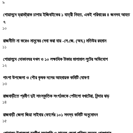
৯
গোয়ালন্দে ড্রামট্রাক চাপায় ইজিবাইকের ১ যাত্রী নিহত, একই পরিবারের ৪ জনসহ আহত
৭
১০
রাজনীতি না করেও মানুষের সেবা করা যায় -লে.জে. (অব.) মতিউর রহমান
১১
গোয়ালন্দে দোকানঘর দখল ও ১০ লক্ষাধিক টাকার মালামাল লুটের অভিযোগ
১২
পাংশা উপজেলা ও পৌর কৃষক দলের আহবায়ক কমিটি ঘোষণা
১৩
রাজবাড়ীতে প্রবীণ দুই সাংস্কৃতিক সংগঠককে পেটালো বখাটেরা, নিন্দার ঝড়
১৪
রাজবাড়ী জেলা জিয়া সাইবার ফোর্সের ১০১ সদস্য কমিটি অনুমোদন
১৫