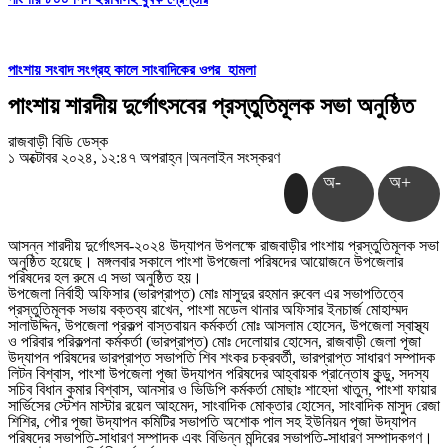
পাংশায় সংবাদ সংগ্রহ কালে সাংবাদিকের ওপর হামলা
পাংশায় শারদীয় দুর্গোৎসবের প্রস্তুতিমূলক সভা অনুষ্ঠিত
রাজবাড়ী বিডি ডেস্ক
১ অক্টোবর ২০২৪, ১২:৪৭ অপরাহ্ন
|
অনলাইন সংস্করণ
অ-
অ+
আসন্ন শারদীয় দুর্গোৎসব-২০২৪ উদ্যাপন উপলক্ষে রাজবাড়ীর পাংশায় প্রস্তুতিমূলক সভা
অনুষ্ঠিত হয়েছে। মঙ্গলবার সকালে পাংশা উপজেলা পরিষদের আয়োজনে উপজেলার
পরিষদের হল রুমে এ সভা অনুষ্ঠিত হয়।
উপজেলা নির্বাহী অফিসার (ভারপ্রাপ্ত) মোঃ মাসুদুর রহমান রুবেল এর সভাপতিত্বে
প্রস্তুতিমূলক সভায় বক্তব্য রাখেন, পাংশা মডেল থানার অফিসার ইনচার্জ মোহাম্মদ
সালাউদ্দিন, উপজেলা প্রকল্প বাস্তবায়ন কর্মকর্তা মোঃ আসলাম হোসেন, উপজেলা স্বাস্থ্য
ও পরিবার পরিকল্পনা কর্মকর্তা (ভারপ্রাপ্ত) মোঃ দেলোয়ার হোসেন, রাজবাড়ী জেলা পূজা
উদ্যাপন পরিষদের ভারপ্রাপ্ত সভাপতি শিব শংকর চক্রবর্তী, ভারপ্রাপ্ত সাধারণ সম্পাদক
লিটন বিশ্বাস, পাংশা উপজেলা পূজা উদ্যাপন পরিষদের আহ্বায়ক প্রান্তোষ কুন্ডু, সদস্য
সচিব বিধান কুমার বিশ্বাস, আনসার ও ভিডিপি কর্মকর্তা মোছাঃ শাহেদা খাতুন, পাংশা ফায়ার
সার্ভিসের স্টেশন মাস্টার রয়েল আহমেদ, সাংবাদিক মোক্তার হোসেন, সাংবাদিক মাসুদ রেজা
শিশির, পৌর পূজা উদ্যাপন কমিটির সভাপতি অশোক পাল সহ ইউনিয়ন পূজা উদ্যাপন
পরিষদের সভাপতি-সাধারণ সম্পাদক এবং বিভিন্ন মন্দিরের সভাপতি-সাধারণ সম্পাদকগণ।