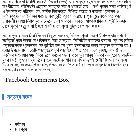
সভায় উপজেলা নির্বাহী কর্মকর্তা (ভারপ্রাপ্ত) মোঃ মাসুদুর রহমান রুবেল বলেন, যে কোনো
অপ্রীতিকর পরিস্থিতি এড়াতে সবাইকে সজাগ থাকতে হবে। দুর্গা পূজার সময় শান্তিপূর্ণ
ও উৎসবমুখর পরিবেশ এবং সার্বিক নিরাপত্তা নিশ্চিত করতে উপজেলা প্রশাসন ও
আইনশৃঙ্খলা বাহিনী সব ধরনের প্রস্তুতি গ্রহণ করেছে। পূজা মন্ডপগুলোতে পূজা
চলাকালীন সময় নিরাপত্তার চাদরে ঢাকা থাকবে। সকলে সাম্প্রদায়িক সম্প্রীতি বজায়
রেখে সুস্থ ও সুন্দর পরিবেশে শারদীয় দুর্গাপূজা সুষ্ঠুভাবে পালন করবেন
সভায় পূজার সময় নিরবিচ্ছিন্ন বিদ্যুৎ সরবরাহ নিশ্চিত, পূজা মন্ডপে নিরাপত্তার স্বার্থে
সংশ্লিষ্ট পূজা উদযাপন পরিষদকে নিজ উদ্যোগে সিসিটিভি ক্যামেরা বসানো, স্ব স্ব মন্দিরে
স্বেচ্ছাসেবক প্রদানসহ সম্প্রীতির বন্ধনে পূজা উদযাপনের জন্য আহ্বান জানানো হয়।
এবার উপজেলায় ১০১টি পূজামন্ডপে দূর্গাপূজা উদযাপিত হবে। উল্লেখ্য, আগামী ২
অক্টোবর মহালয়ার মধ্য দিয়ে দুর্গোৎসবের শুরু। তবে মূল আনুষ্ঠানিকতা শুরু হবে ৯ অক্টোবর
বুধবার ষষ্ঠী পূজার মধ্য দিয়ে। ১২ অক্টোবর শনিবার বিজয়া দশমী দেবী বিসর্জন এর মধ্য
দিয়ে এ বছরের জন্য শারদীয় দুর্গোৎসবের সমাপ্তি ঘটবে। তবে আনুষ্ঠানিক বিসর্জন হবে
১৩ অক্টোবর হবে বলে জানা গেছে।
Facebook Comments Box
মন্তব্য করুন
সর্বশেষ
জনপ্রিয়