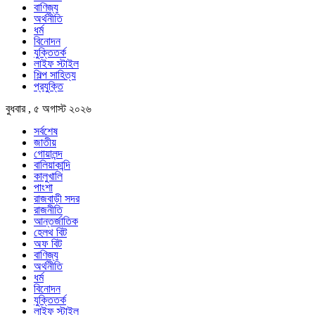
বাণিজ্য
অর্থনীতি
ধর্ম
বিনোদন
যুক্তিতর্ক
লাইফ স্টাইল
শিল্প সাহিত্য
প্রযুক্তি
বুধবার , ৫ অগাস্ট ২০২৬
সর্বশেষ
জাতীয়
গোয়ালন্দ
বালিয়াকান্দি
কালুখালি
পাংশা
রাজবাড়ী সদর
রাজনীতি
আন্তর্জাতিক
হেলথ বিট
অফ বিট
বাণিজ্য
অর্থনীতি
ধর্ম
বিনোদন
যুক্তিতর্ক
লাইফ স্টাইল