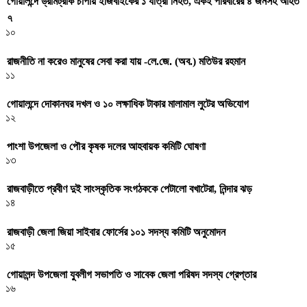
গোয়ালন্দে ড্রামট্রাক চাপায় ইজিবাইকের ১ যাত্রী নিহত, একই পরিবারের ৪ জনসহ আহত
৭
১০
রাজনীতি না করেও মানুষের সেবা করা যায় -লে.জে. (অব.) মতিউর রহমান
১১
গোয়ালন্দে দোকানঘর দখল ও ১০ লক্ষাধিক টাকার মালামাল লুটের অভিযোগ
১২
পাংশা উপজেলা ও পৌর কৃষক দলের আহবায়ক কমিটি ঘোষণা
১৩
রাজবাড়ীতে প্রবীণ দুই সাংস্কৃতিক সংগঠককে পেটালো বখাটেরা, নিন্দার ঝড়
১৪
রাজবাড়ী জেলা জিয়া সাইবার ফোর্সের ১০১ সদস্য কমিটি অনুমোদন
১৫
গোয়ালন্দ উপজেলা যুবলীগ সভাপতি ও সাবেক জেলা পরিষদ সদস্য গ্রেপ্তার
১৬