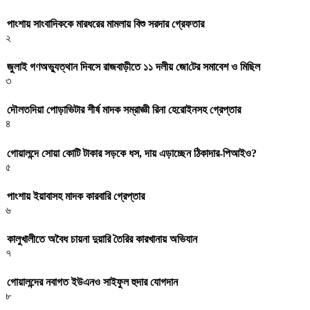
পাংশায় সাংবাদিককে মারধরের মামলায় বিশু সরদার গ্রেফতার
২
জুলাই গণঅভ্যুত্থান দিবসে রাজবাড়ীতে ১১ দলীয় জো‌টের সমাবেশ ও মি‌ছিল
৩
দৌলতদিয়া পোড়াভিটার শীর্ষ মাদক সম্রাজ্ঞী রিনা হেরোইনসহ গ্রেপ্তার
৪
গোয়ালন্দে সোয়া কোটি টাকার সড়কে ধস, দায় এড়াচ্ছেন ঠিকাদার-পিআইও?
৫
পাংশায় ইয়াবাসহ মাদক কারবারি গ্রেপ্তার
৬
কালুখালীতে অবৈধ চায়না দুয়ারি তৈরির কারখানায় অভিযান
৭
গোয়ালন্দের নবাগত ইউএনও সাইফুল হুদার যোগদান
৮