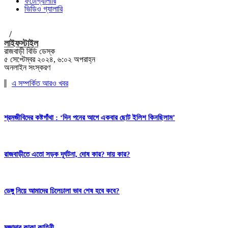
ফটোগ্যালারি
ভিডিও গ্যালারি
/
লাইফস্টাইল
রাজবাড়ী বিডি ডেস্ক
৫ সেপ্টেম্বর ২০২৪, ৬:০২ অপরাহ্ন
অনলাইন সংস্করণ
এ সম্পর্কিত আরও খবর
শ্রমজীবিদের কষ্টগাঁথা : ‘দিন পনের আগে একবার ছোট ইলিশ কিনছিলাম’
রাজবাড়ীতে এতো সড়ক দূর্ঘটনা, দোষ কার? দায় কার?
ডেঙ্গু নিয়ে আমাদের ঢিলেঢালা ভাব শেষ হবে কবে?
মজাদার কাকা কাহিনী