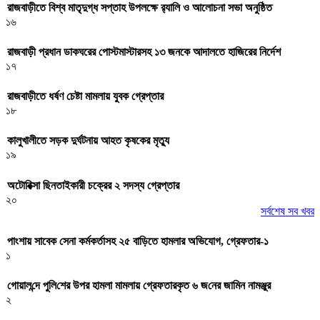
রাজবাড়ীতে বিশ্ব মাতৃদুগ্ধ সপ্তাহ উপলক্ষে র‌্যালি ও আলোচনা সভা অনুষ্ঠিত
১৬
রাজবাড়ী প্রধান ডাকঘরের পোস্টমাস্টারসহ ১৩ জনকে আদালতে হাজিরের নির্দেশ
১৭
রাজবাড়ীতে ধর্ষণ চেষ্টা মামলায় যুবক গ্রেপ্তার
১৮
কালুখালীতে সড়ক দুর্ঘটনায় আহত কৃষকের মৃত্যু
১৯
অটোরিক্সা ছিনতাইকারী চক্রের ২ সদস্য গ্রেপ্তার
২০
সর্বশেষ সব খবর
পাংশায় সাবেক সেনা কর্মকর্তাসহ ২৫ বাড়িতে হামলার অভিযোগ, গ্রেফতার-১
১
গোয়াল‌ন্দে পু‌লি‌শের উপর হামলা মামলায় গ্রেফতারকৃত ৬ জ‌নের জা‌মিন নামঞ্জুর
২