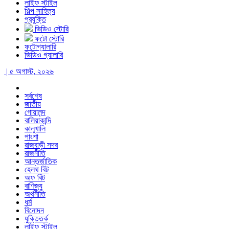
লাইফ স্টাইল
শিল্প সাহিত্য
প্রযুক্তি
ভিডিও স্টোরি
ফটো স্টোরি
ফটোগ্যালারি
ভিডিও গ্যালারি
| ৫ অগাস্ট, ২০২৬
সর্বশেষ
জাতীয়
গোয়ালন্দ
বালিয়াকান্দি
কালুখালি
পাংশা
রাজবাড়ী সদর
রাজনীতি
আন্তর্জাতিক
হেলথ বিট
অফ বিট
বাণিজ্য
অর্থনীতি
ধর্ম
বিনোদন
যুক্তিতর্ক
লাইফ স্টাইল