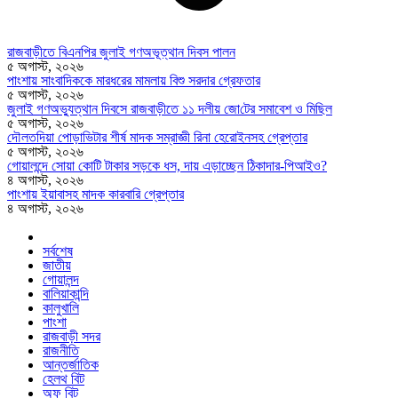
রাজবাড়ীতে বিএন‌পির জুলাই গণঅভূত্থান দিবস পালন
৫ অগাস্ট, ২০২৬
পাংশায় সাংবাদিককে মারধরের মামলায় বিশু সরদার গ্রেফতার
৫ অগাস্ট, ২০২৬
জুলাই গণঅভ্যুত্থান দিবসে রাজবাড়ীতে ১১ দলীয় জো‌টের সমাবেশ ও মি‌ছিল
৫ অগাস্ট, ২০২৬
দৌলতদিয়া পোড়াভিটার শীর্ষ মাদক সম্রাজ্ঞী রিনা হেরোইনসহ গ্রেপ্তার
৫ অগাস্ট, ২০২৬
গোয়ালন্দে সোয়া কোটি টাকার সড়কে ধস, দায় এড়াচ্ছেন ঠিকাদার-পিআইও?
৪ অগাস্ট, ২০২৬
পাংশায় ইয়াবাসহ মাদক কারবারি গ্রেপ্তার
৪ অগাস্ট, ২০২৬
সর্বশেষ
জাতীয়
গোয়ালন্দ
বালিয়াকান্দি
কালুখালি
পাংশা
রাজবাড়ী সদর
রাজনীতি
আন্তর্জাতিক
হেলথ বিট
অফ বিট