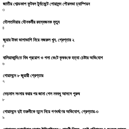
জাতীয় গোল্ডকাপ ফুটবল টুর্নামেন্টে গোয়ালন্দ পৌরসভা চ্যাম্পিয়ন
৩
দৌলতদিয়ায় যৌনকর্মীর রহস্যজনক মৃত্যু
৪
জুয়ার টাকা ভাগাভাগি নিয়ে নজরুল খুন, গ্রেপ্তার ২
৫
বা‌লিয়াকা‌ন্দি‌তে বিষ প্রয়োগ ও গলা কে‌টে কৃষক‌কে হত্যা চেষ্টার অ‌ভি‌যোগ
৬
গোয়ালন্দে ৮ জুয়ারী গ্রেপ্তার
৭
দেড়মাস সংসার করার পর জানা গেল নববধু আসলে পুরুষ
৮
গোয়ালন্দে দুই তরুনীকে তুলে নিয়ে গণধর্ষণের অভিযোগ, গ্রেপ্তার-৩
৯