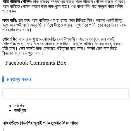
গরম পানিতে গোসল:
নাক বন্ধের সমস্যা দূর করতে গরম পানিতে গোসল করতে পারেন।
গরম পানিতে গোসল করলে বন্ধ নাক খুলে যায়। এর পাশাপাশি, যত সম্ভব গরম পানীয়
পান করুন।
লবণ পানি:
দুই কাপ গরম পানিতে এক চা চামচ লবণ মিশিয়ে নিন। নাকের একটি ছিদ্র
বন্ধ করে ওই পানি অন্য ছিদ্র দিয়ে টানতে থাকুন। মুখ দিয়ে পানি বের করে দিন। নাক
পরিষ্কার হয়ে যাবে।
গোলমরিচ:
বন্ধ নাক খুলতে গোলমরিচ বেশ উপকারী। হাতের তালুতে অল্প একটু
গোলমরিচ গুঁড়ো নিয়ে সামান্য সরিষার তেল দিন। আঙুলে লাগিয়ে নাকের কাছে ধরুন।
হাঁচি হবে। সেই সঙ্গেই নাক একেবারে পরিষ্কার হয়ে যাবে। সর্ষের তেল নাক দিয়ে
টানলেও বন্ধ নাক খুলে যায়।
Facebook Comments Box
মন্তব্য করুন
সর্বশেষ
জনপ্রিয়
রাজবাড়ীতে বিএন‌পির জুলাই গণঅভূত্থান দিবস পালন
১