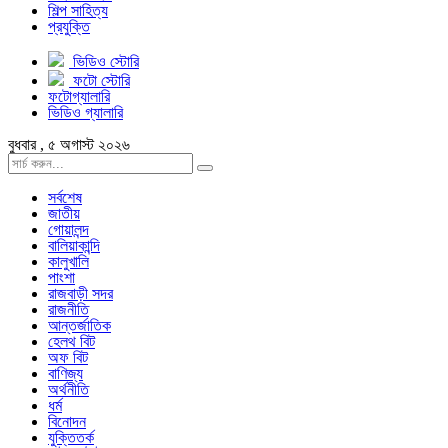
শিল্প সাহিত্য
প্রযুক্তি
ভিডিও স্টোরি
ফটো স্টোরি
ফটোগ্যালারি
ভিডিও গ্যালারি
বুধবার , ৫ অগাস্ট ২০২৬
সর্বশেষ
জাতীয়
গোয়ালন্দ
বালিয়াকান্দি
কালুখালি
পাংশা
রাজবাড়ী সদর
রাজনীতি
আন্তর্জাতিক
হেলথ বিট
অফ বিট
বাণিজ্য
অর্থনীতি
ধর্ম
বিনোদন
যুক্তিতর্ক