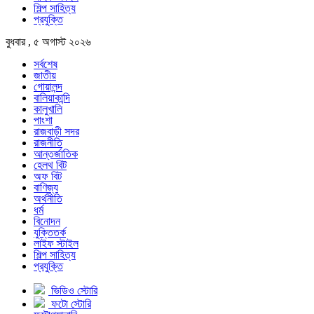
শিল্প সাহিত্য
প্রযুক্তি
বুধবার , ৫ অগাস্ট ২০২৬
সর্বশেষ
জাতীয়
গোয়ালন্দ
বালিয়াকান্দি
কালুখালি
পাংশা
রাজবাড়ী সদর
রাজনীতি
আন্তর্জাতিক
হেলথ বিট
অফ বিট
বাণিজ্য
অর্থনীতি
ধর্ম
বিনোদন
যুক্তিতর্ক
লাইফ স্টাইল
শিল্প সাহিত্য
প্রযুক্তি
ভিডিও স্টোরি
ফটো স্টোরি