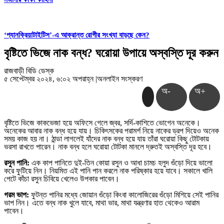
‘প্যানক্রিয়াটাইটিস’-এ আক্রান্ত রোগীর সংখ্যা বাড়ছে কেন?
বৃষ্টিতে ভিজে নাক বন্ধ? ঘরোয়া উপায়ে অস্বস্তি দূর করুন
রাজবাড়ী বিডি ডেস্ক
৫ সেপ্টেম্বর ২০২৪, ৬:০২ অপরাহ্ন
|
অনলাইন সংস্করণ
অ-
অ+
বৃষ্টিতে ভিজে কাকভেজা হয়ে অফিসে গেলে জ্বর, সর্দি-কাশিতে ভোগেন অনেকে।
অনেকের আবার নাক বন্ধ হয়ে যায়। চিকিৎসকের পরামর্শ নিয়ে নাকের ড্রপ দিয়েও অনেক
সময় কাজ হয় না। ঠান্ডা লাগলেই যাঁদের নাক বন্ধ হয়ে যায় তাঁরা ঘরোয়া কিছু টোটকায়
ভরসা রাখতে পারেন। নাক বন্ধ হলে ঘরোয়া টোটকা মানলে দ্রুতই অস্বস্তি দূর হবে।
রসুন পানি:
এক কাপ পানিতে দুই-তিন কোয়া রসুন ও আধা চামচ হলুদ গুঁড়ো দিয়ে ভালো
করে ফুটিয়ে নিন। নিয়মিত এই পানি পান করলে নাক পরিষ্কার হয়ে যাবে। সকালে খালি
পেটে কাঁচা রসুন চিবিয়ে খেলেও উপকার পাবেন।
গরম ভাপ:
ফুটন্ত পানির মধ্যে জোয়ান গুঁড়ো কিংবা কালোজিরের গুঁড়ো মিশিয়ে সেই পানির
ভাপ নিন। এতে বন্ধ নাক খুলে যাবে, মাথা ভার, মাথা যন্ত্রণার হাত থেকেও আরাম
পাবেন।