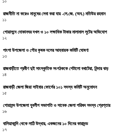
১০
রাজনীতি না করেও মানুষের সেবা করা যায় -লে.জে. (অব.) মতিউর রহমান
১১
গোয়ালন্দে দোকানঘর দখল ও ১০ লক্ষাধিক টাকার মালামাল লুটের অভিযোগ
১২
পাংশা উপজেলা ও পৌর কৃষক দলের আহবায়ক কমিটি ঘোষণা
১৩
রাজবাড়ীতে প্রবীণ দুই সাংস্কৃতিক সংগঠককে পেটালো বখাটেরা, নিন্দার ঝড়
১৪
রাজবাড়ী জেলা জিয়া সাইবার ফোর্সের ১০১ সদস্য কমিটি অনুমোদন
১৫
গোয়ালন্দ উপজেলা যুবলীগ সভাপতি ও সাবেক জেলা পরিষদ সদস্য গ্রেপ্তার
১৬
বালিয়াকান্দি থেকে লাঠি উদ্ধার, একজনের ১০ দিনের কারাদন্ড
১৭