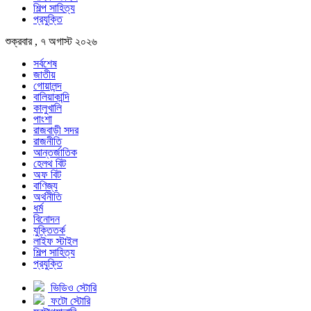
শিল্প সাহিত্য
প্রযুক্তি
শুক্রবার , ৭ অগাস্ট ২০২৬
সর্বশেষ
জাতীয়
গোয়ালন্দ
বালিয়াকান্দি
কালুখালি
পাংশা
রাজবাড়ী সদর
রাজনীতি
আন্তর্জাতিক
হেলথ বিট
অফ বিট
বাণিজ্য
অর্থনীতি
ধর্ম
বিনোদন
যুক্তিতর্ক
লাইফ স্টাইল
শিল্প সাহিত্য
প্রযুক্তি
ভিডিও স্টোরি
ফটো স্টোরি