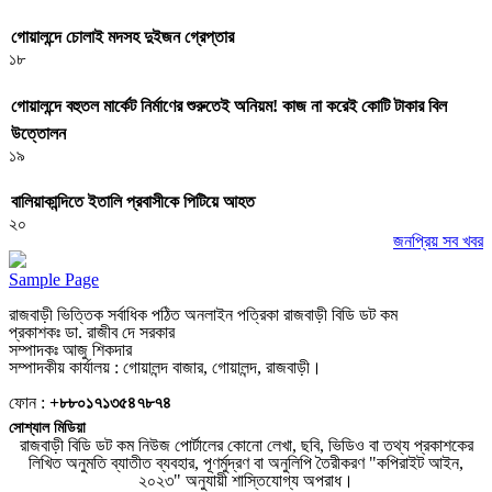
গোয়ালন্দে চোলাই মদসহ দুইজন গ্রেপ্তার
১৮
গোয়ালন্দে বহুতল মার্কেট নির্মাণের শুরুতেই অনিয়ম! কাজ না করেই কোটি টাকার বিল
উত্তোলন
১৯
বালিয়াকান্দিতে ইতালি প্রবাসীকে পিটিয়ে আহত
২০
জনপ্রিয় সব খবর
Sample Page
রাজবাড়ী ভিত্তিক সর্বাধিক পঠিত অনলাইন পত্রিকা রাজবাড়ী বিডি ডট কম
প্রকাশকঃ ডা. রাজীব দে সরকার
সম্পাদকঃ আজু শিকদার
সম্পাদকীয় কার্যালয় : গোয়ালন্দ বাজার, গোয়ালন্দ, রাজবাড়ী।
ফোন :
+৮৮০১৭১৩৫৪৭৮৭৪
সোশ্যাল মিডিয়া
রাজবাড়ী বিডি ডট কম নিউজ পোর্টালের কোনো লেখা, ছবি, ভিডিও বা তথ্য প্রকাশকের
লিখিত অনুমতি ব্যাতীত ব্যবহার, পূণর্মুদ্রণ বা অনুলিপি তৈরীকরণ "কপিরাইট আইন,
২০২৩" অনুযায়ী শাস্তিযোগ্য অপরাধ।