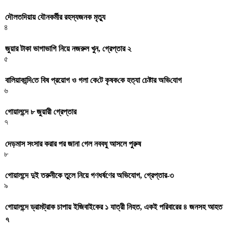
দৌলতদিয়ায় যৌনকর্মীর রহস্যজনক মৃত্যু
৪
জুয়ার টাকা ভাগাভাগি নিয়ে নজরুল খুন, গ্রেপ্তার ২
৫
বা‌লিয়াকা‌ন্দি‌তে বিষ প্রয়োগ ও গলা কে‌টে কৃষক‌কে হত্যা চেষ্টার অ‌ভি‌যোগ
৬
গোয়ালন্দে ৮ জুয়ারী গ্রেপ্তার
৭
দেড়মাস সংসার করার পর জানা গেল নববধু আসলে পুরুষ
৮
গোয়ালন্দে দুই তরুনীকে তুলে নিয়ে গণধর্ষণের অভিযোগ, গ্রেপ্তার-৩
৯
গোয়ালন্দে ড্রামট্রাক চাপায় ইজিবাইকের ১ যাত্রী নিহত, একই পরিবারের ৪ জনসহ আহত
৭