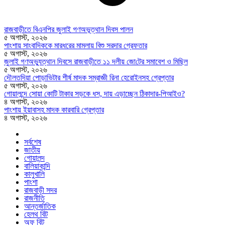
রাজবাড়ীতে বিএন‌পির জুলাই গণঅভূত্থান দিবস পালন
৫ অগাস্ট, ২০২৬
পাংশায় সাংবাদিককে মারধরের মামলায় বিশু সরদার গ্রেফতার
৫ অগাস্ট, ২০২৬
জুলাই গণঅভ্যুত্থান দিবসে রাজবাড়ীতে ১১ দলীয় জো‌টের সমাবেশ ও মি‌ছিল
৫ অগাস্ট, ২০২৬
দৌলতদিয়া পোড়াভিটার শীর্ষ মাদক সম্রাজ্ঞী রিনা হেরোইনসহ গ্রেপ্তার
৫ অগাস্ট, ২০২৬
গোয়ালন্দে সোয়া কোটি টাকার সড়কে ধস, দায় এড়াচ্ছেন ঠিকাদার-পিআইও?
৪ অগাস্ট, ২০২৬
পাংশায় ইয়াবাসহ মাদক কারবারি গ্রেপ্তার
৪ অগাস্ট, ২০২৬
সর্বশেষ
জাতীয়
গোয়ালন্দ
বালিয়াকান্দি
কালুখালি
পাংশা
রাজবাড়ী সদর
রাজনীতি
আন্তর্জাতিক
হেলথ বিট
অফ বিট