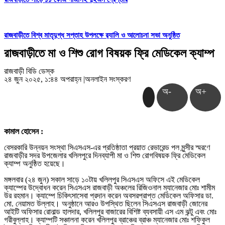
রাজবাড়ীতে বিশ্ব মাতৃদুগ্ধ সপ্তাহ উপলক্ষে র‌্যালি ও আলোচনা সভা অনুষ্ঠিত
রাজবাড়ীতে মা ও শিশু রোগ বিষয়ক ফ্রি মেডিকেল ক্যাম্প
রাজবাড়ী বিডি ডেস্ক
২৪ জুন ২০২৫, ১:৪৪ অপরাহ্ন
|
অনলাইন সংস্করণ
অ-
অ+
কামাল হোসেন :
বেসরকারি উন্নয়ন সংস্থা সিএসএস-এর প্রতিষ্ঠাতা প্রয়াত রেভারেন্ড পল মুন্সীর স্মরণে
রাজবাড়ীর সদর উপজেলার খলিলপুরে দিনব্যাপী মা ও শিশু রোগবিষয়ক ফ্রি মেডিকেল
ক্যাম্প অনুষ্ঠিত হয়েছে।
মঙ্গলবার (২৪ জুন) সকাল সাড়ে ১০টায় খলিলপুর সিএসএস অফিসে এই মেডিকেল
ক্যাম্পের উদ্বোধন করেন সিএসএস রাজবাড়ী অঞ্চলের রিজিওনাল ম্যানেজার মোঃ শামীম
উর রহমান। ক্যাম্পে চিকিৎসাসেবা প্রদান করেন অবসরপ্রাপ্ত মেডিকেল অফিসার ডা.
মো. নেয়ামত উল্লাহ। অনুষ্ঠানে আরও উপস্থিত ছিলেন সিএসএস রাজবাড়ী জোনের
আইটি অফিসার রোনাল্ড হালদার, খলিলপুর বাজারের বিশিষ্ট ব্যবসায়ী এস এম ঝন্টু এবং মোঃ
গরীবুল্লাহ। ক্যাম্পটি সঞ্চালনা করেন খলিলপুর ব্রাঞ্চের ব্রাঞ্চ ম্যানেজার মোঃ শফিকুল