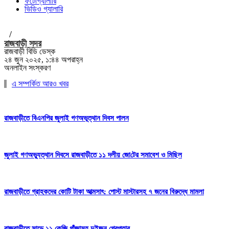
ফটোগ্যালারি
ভিডিও গ্যালারি
/
রাজবাড়ী সদর
রাজবাড়ী বিডি ডেস্ক
২৪ জুন ২০২৫, ১:৪৪ অপরাহ্ন
অনলাইন সংস্করণ
এ সম্পর্কিত আরও খবর
রাজবাড়ীতে বিএন‌পির জুলাই গণঅভূত্থান দিবস পালন
জুলাই গণঅভ্যুত্থান দিবসে রাজবাড়ীতে ১১ দলীয় জো‌টের সমাবেশ ও মি‌ছিল
রাজবাড়ীতে গ্রাহকদের কোটি টাকা আত্মসাৎ: পোস্ট মাস্টারসহ ৭ জনের বিরুদ্ধে মামলা
রাজবাড়ীতে সাড়ে ১১ কেজি গাঁজাসহ দুইজন গ্রেপ্তার