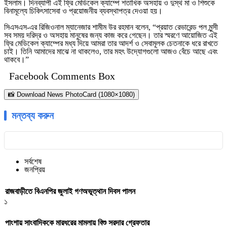
ইসলাম। দিনব্যাপী এই ফ্রি মেডিকেল ক্যাম্পে শতাধিক অসহায় ও দুস্থ মা ও শিশুকে
বিনামূল্যে চিকিৎসাসেবা ও প্রয়োজনীয় ব্যবস্থাপত্র দেওয়া হয়।
সিএসএস-এর রিজিওনাল ম্যানেজার শামীম উর রহমান বলেন, “প্রয়াত রেভারেন্ড পল মুন্সী
সব সময় দরিদ্র ও অসহায় মানুষের জন্য কাজ করে গেছেন। তার স্মরণে আয়োজিত এই
ফ্রি মেডিকেল ক্যাম্পের মধ্য দিয়ে আমরা তার আদর্শ ও সেবামূলক চেতনাকে ধরে রাখতে
চাই। তিনি আমাদের মাঝে না থাকলেও, তার মহৎ উদ্যোগগুলো আজও বেঁচে আছে এবং
থাকবে।”
Facebook Comments Box
📸 Download News PhotoCard (1080×1080)
মন্তব্য করুন
সর্বশেষ
জনপ্রিয়
রাজবাড়ীতে বিএন‌পির জুলাই গণঅভূত্থান দিবস পালন
১
পাংশায় সাংবাদিককে মারধরের মামলায় বিশু সরদার গ্রেফতার