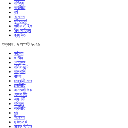
বাণিজ্য
অর্থনীতি
ধর্ম
বিনোদন
যুক্তিতর্ক
লাইফ স্টাইল
শিল্প সাহিত্য
প্রযুক্তি
শুক্রবার , ৭ অগাস্ট ২০২৬
সর্বশেষ
জাতীয়
গোয়ালন্দ
বালিয়াকান্দি
কালুখালি
পাংশা
রাজবাড়ী সদর
রাজনীতি
আন্তর্জাতিক
হেলথ বিট
অফ বিট
বাণিজ্য
অর্থনীতি
ধর্ম
বিনোদন
যুক্তিতর্ক
লাইফ স্টাইল