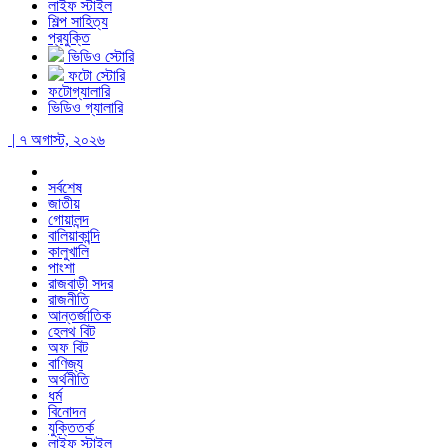
লাইফ স্টাইল
শিল্প সাহিত্য
প্রযুক্তি
ভিডিও স্টোরি
ফটো স্টোরি
ফটোগ্যালারি
ভিডিও গ্যালারি
| ৭ অগাস্ট, ২০২৬
সর্বশেষ
জাতীয়
গোয়ালন্দ
বালিয়াকান্দি
কালুখালি
পাংশা
রাজবাড়ী সদর
রাজনীতি
আন্তর্জাতিক
হেলথ বিট
অফ বিট
বাণিজ্য
অর্থনীতি
ধর্ম
বিনোদন
যুক্তিতর্ক
লাইফ স্টাইল