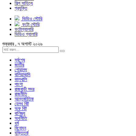
শিল্প সাহিত্য
প্রযুক্তি
ভিডিও স্টোরি
ফটো স্টোরি
ফটোগ্যালারি
ভিডিও গ্যালারি
শুক্রবার , ৭ অগাস্ট ২০২৬
সর্বশেষ
জাতীয়
গোয়ালন্দ
বালিয়াকান্দি
কালুখালি
পাংশা
রাজবাড়ী সদর
রাজনীতি
আন্তর্জাতিক
হেলথ বিট
অফ বিট
বাণিজ্য
অর্থনীতি
ধর্ম
বিনোদন
যুক্তিতর্ক