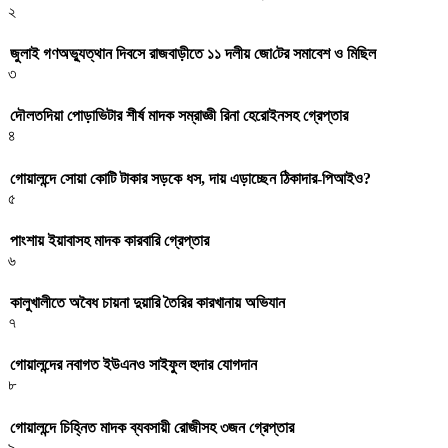
২
জুলাই গণঅভ্যুত্থান দিবসে রাজবাড়ীতে ১১ দলীয় জো‌টের সমাবেশ ও মি‌ছিল
৩
দৌলতদিয়া পোড়াভিটার শীর্ষ মাদক সম্রাজ্ঞী রিনা হেরোইনসহ গ্রেপ্তার
৪
গোয়ালন্দে সোয়া কোটি টাকার সড়কে ধস, দায় এড়াচ্ছেন ঠিকাদার-পিআইও?
৫
পাংশায় ইয়াবাসহ মাদক কারবারি গ্রেপ্তার
৬
কালুখালীতে অবৈধ চায়না দুয়ারি তৈরির কারখানায় অভিযান
৭
গোয়ালন্দের নবাগত ইউএনও সাইফুল হুদার যোগদান
৮
গোয়ালন্দে চিহ্নিত মাদক ব্যবসায়ী রোজীসহ ৩জন গ্রেপ্তার
৯