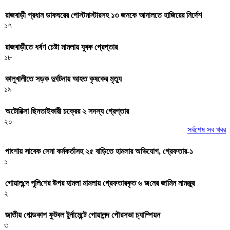
রাজবাড়ী প্রধান ডাকঘরের পোস্টমাস্টারসহ ১৩ জনকে আদালতে হাজিরের নির্দেশ
১৭
রাজবাড়ীতে ধর্ষণ চেষ্টা মামলায় যুবক গ্রেপ্তার
১৮
কালুখালীতে সড়ক দুর্ঘটনায় আহত কৃষকের মৃত্যু
১৯
অটোরিক্সা ছিনতাইকারী চক্রের ২ সদস্য গ্রেপ্তার
২০
সর্বশেষ সব খবর
পাংশায় সাবেক সেনা কর্মকর্তাসহ ২৫ বাড়িতে হামলার অভিযোগ, গ্রেফতার-১
১
গোয়াল‌ন্দে পু‌লি‌শের উপর হামলা মামলায় গ্রেফতারকৃত ৬ জ‌নের জা‌মিন নামঞ্জুর
২
জাতীয় গোল্ডকাপ ফুটবল টুর্নামেন্টে গোয়ালন্দ পৌরসভা চ্যাম্পিয়ন
৩