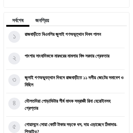
সর্বশেষ
জনপ্রিয়
১
রাজবাড়ীতে বিএন‌পির জুলাই গণঅভূত্থান দিবস পালন
২
পাংশায় সাংবাদিককে মারধরের মামলায় বিশু সরদার গ্রেফতার
৩
জুলাই গণঅভ্যুত্থান দিবসে রাজবাড়ীতে ১১ দলীয় জো‌টের সমাবেশ ও
মি‌ছিল
৪
দৌলতদিয়া পোড়াভিটার শীর্ষ মাদক সম্রাজ্ঞী রিনা হেরোইনসহ
গ্রেপ্তার
৫
গোয়ালন্দে সোয়া কোটি টাকার সড়কে ধস, দায় এড়াচ্ছেন ঠিকাদার-
পিআইও?