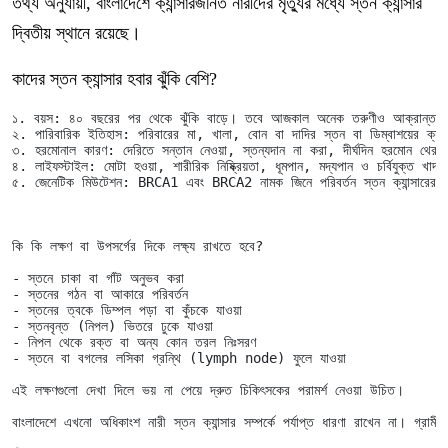
তথ্য অনুযায়ী, বাংলাদেশে ক্যান্সারজনিত নারীদের মৃত্যুর মধ্যে স্তন ক্যান্সার
দ্বিতীয় স্থানে রয়েছে।
কাদের স্তন ক্যান্সার হবার ঝুঁকি বেশি?
১. বয়স: ৪০ বছরের পর থেকে ঝুঁকি বাড়ে। তবে আজকাল অনেক তরুণীও আক্রান্ত হচ
২. পারিবারিক ইতিহাস: পরিবারের মা, খালা, বোন বা দাদির স্তন বা ডিম্বাশয়ের ক্যান্স
৩. হরমোনাল কারণ: দেরিতে সন্তান নেওয়া, স্তন্যদান না করা, দীর্ঘদিন হরমোন থেরাপি
৪. লাইফস্টাইল: মোটা হওয়া, শারীরিক নিষ্ক্রিয়তা, ধূমপান, মদ্যপান ও চর্বিযুক্ত খাদ্যা
৫. জেনেটিক মিউটেশন: BRCA1 এবং BRCA2 নামক জিনে পরিবর্তন স্তন ক্যান্সারের ঝু
কি কি লক্ষণ বা উপসর্গের দিকে লক্ষ্য রাখতে হবে? 
- স্তনে চাকা বা গাঁট অনুভব করা

- স্তনের গঠন বা আকারে পরিবর্তন

- স্তনের ত্বকে ডিম্পল পড়া বা কুঁচকে যাওয়া

- স্তনবৃন্ত (নিপল) ভিতরে ঢুকে যাওয়া

- নিপল থেকে রক্ত বা অন্য কোন তরল নিঃসরণ

- স্তনে বা বগলের লসিকা গ্রন্থি (lymph node) ফুলে যাওয়া 
এই লক্ষণগুলো দেখা দিলে ভয় না পেয়ে দ্রুত চিকিৎসকের পরামর্শ নেওয়া উচিত। 
বাংলাদেশে এখনো অধিকাংশ নারী স্তন ক্যান্সার সম্পর্কে পর্যাপ্ত ধারণা রাখেন না। গ্র