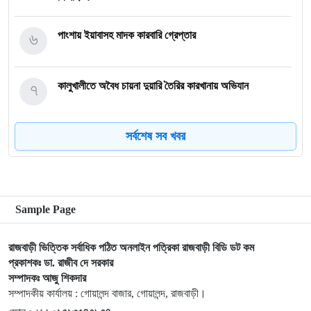
৬
পাংশায় ইয়াবাসহ মাদক কারবারি গ্রেপ্তার
৭
কালুখালীতে অবৈধ চায়না দুয়ারি তৈরির কারখানায় অভিযান
সর্বশেষ সব খবর
৮
গোয়ালন্দের নবাগত ইউএনও সাইফুল হুদার যোগদান
৯
গোয়ালন্দে চিহ্নিত মাদক ব্যবসায়ী রোজীসহ ৩জন গ্রেপ্তার
Sample Page
১০
গোয়ালন্দ প্রেসক্লাবের পক্ষ থেকে বিদায়ী ইউএনও সাথী দাসকে
রাজবাড়ী ভিত্তিক সর্বাধিক পঠিত অনলাইন পত্রিকা রাজবাড়ী বিডি ডট কম
সম্মাননা প্রদান
প্রকাশকঃ ডা. রাজীব দে সরকার
সম্পাদকঃ আজু শিকদার
১১
কালুখালীতে বাস-মাহেন্দ্র সংঘর্ষ নিহত-১ আহত ৫
সম্পাদকীয় কার্যালয় : গোয়ালন্দ বাজার, গোয়ালন্দ, রাজবাড়ী।