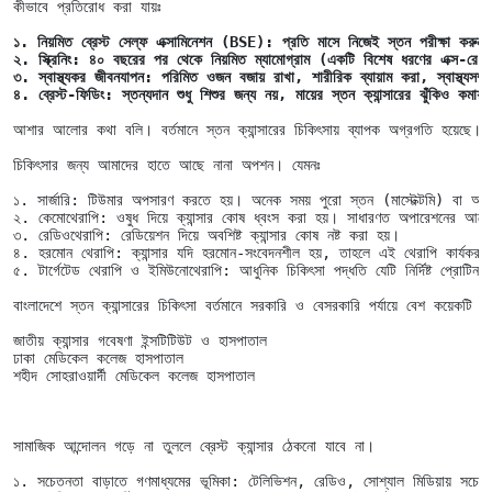
কীভাবে প্রতিরোধ করা যায়ঃ
১. নিয়মিত ব্রেস্ট সেল্ফ এক্সামিনেশন (BSE): প্রতি মাসে নিজেই স্তন পরীক্ষা করুন
২. স্ক্রিনিং: ৪০ বছরের পর থেকে নিয়মিত ম্যামোগ্রাম (একটি বিশেষ ধরণের এক্স-রে
৩. স্বাস্থ্যকর জীবনযাপন: পরিমিত ওজন বজায় রাখা, শারীরিক ব্যায়াম করা, স্বাস্থ্যসম্
৪. ব্রেস্ট-ফিডিং: স্তন্যদান শুধু শিশুর জন্য নয়, মায়ের স্তন ক্যান্সারের ঝুঁকিও কমায়
আশার আলোর কথা বলি। বর্তমানে স্তন ক্যান্সারের চিকিৎসায় ব্যাপক অগ্রগতি হয়েছে। প্
চিকিৎসার জন্য আমাদের হাতে আছে নানা অপশন। যেমনঃ 
১. সার্জারি: টিউমার অপসারণ করতে হয়। অনেক সময় পুরো স্তন (মাস্টেক্টমি) বা অংশবি
২. কেমোথেরাপি: ওষুধ দিয়ে ক্যান্সার কোষ ধ্বংস করা হয়। সাধারণত অপারেশনের আগে
৩. রেডিওথেরাপি: রেডিয়েশন দিয়ে অবশিষ্ট ক্যান্সার কোষ নষ্ট করা হয়।

৪. হরমোন থেরাপি: ক্যান্সার যদি হরমোন-সংবেদনশীল হয়, তাহলে এই থেরাপি কার্যকর।

৫. টার্গেটেড থেরাপি ও ইমিউনোথেরাপি: আধুনিক চিকিৎসা পদ্ধতি যেটি নির্দিষ্ট প্রোটিন 
বাংলাদেশে স্তন ক্যান্সারের চিকিৎসা বর্তমানে সরকারি ও বেসরকারি পর্যায়ে বেশ কয়েকটি হা
জাতীয় ক্যান্সার গবেষণা ইন্সটিটিউট ও হাসপাতাল

ঢাকা মেডিকেল কলেজ হাসপাতাল

শহীদ সোহরাওয়ার্দী মেডিকেল কলেজ হাসপাতাল 
সামাজিক আন্দোলন গড়ে না তুললে ব্রেস্ট ক্যান্সার ঠেকনো যাবে না। 
১. সচেতনতা বাড়াতে গণমাধ্যমের ভূমিকা: টেলিভিশন, রেডিও, সোশ্যাল মিডিয়ায় সচেতন