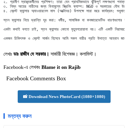
২. গ্রামীণ স্বাস্থ্যকর্মীদের প্রশিক্ষণ: তারা যেন প্রাথমিকভাবে ঝুঁকিপূর্ণ লক্ষণগুলো শনাক
৩. নিম্ন আয়ের নারীদের জন্য বিনামূল্যে স্ক্রিনিং ক্যাম্প: NGO ও সরকারের যৌথ উ
৪. ব্রেস্ট ক্যান্সার অ্যাওয়ারনেস মাস (অক্টোবর) উপলক্ষে সারা বছর কার্যক্রম: শুধুমাত
স্তন ক্যান্সার নিয়ে ভ্রান্তি দূর করা: ধর্মীয়, সামাজিক বা কনজারেভেটিভ ধারণাগুল
একটা কথাই বলতে চাই, স্তন ক্যান্সার কোনো মৃত্যুপরোয়ানা নয়। এটি একটি নিরাময়যো
একজন চিকিৎসক ও ব্রেস্ট সার্জন হিসেবে আমি সকল নারীর প্রতি উদাত্ত আহবান জানা
লেখাঃ
ডাঃ রাজীব দে সরকার।
সার্জারী বিশেষজ্ঞ। কলামিস্ট।
Facebook-এ লেখকঃ
Blame it on Rajib
Facebook Comments Box
📸 Download News PhotoCard (1080×1080)
মন্তব্য করুন