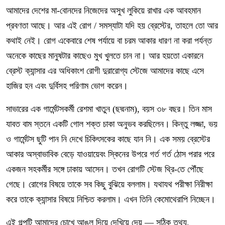
আমাদের দেশের মা-বোনদের নিজেদের অসুখ লুকিয়ে রাখার এক আবহমান
প্রবণতা আছে। আর এই রোগ / সমস্যাটা যদি হয় ব্রেস্টের, তাহলে তো আর
কথাই নেই। রোগ একেবারে শেষ পর্যায়ে বা চরম আকার ধারণ না করা পর্যন্ত
অনেকে কাছের মানুষটার কাছেও মুখ খুলতে চান না। আর হয়তো একারনে
ব্রেস্ট ক্যান্সার এর অধিকাংশ রোগী দুরারোগ্য স্টেজে আমাদের কাছে এসে
হাজির হন এবং দুর্বিসহ পরিণাম ভোগ করেন।
সাভারের এক গার্মেন্টসকর্মী রেশমা খাতুন (ছদ্মনাম), বয়স ৩৮ বছর। তিন মাস
যাবত বাম স্তনে একটি গোল শক্ত চাকা অনুভব করছিলেন। কিন্তু লজ্জা, ভয়
ও গার্মেন্টস ছুটি পান নি দেখে চিকিৎসকের কাছে যান নি। এক সময় ব্রেস্টের
আকার অস্বাভাবিক বেড়ে যাওয়ায়েবং স্কিনের উপরে গর্ত গর্ত ঠোস পরার পরে
একজন সহকর্মীর সঙ্গে ঢাকায় আসেন। তখন রোগটি স্টেজ থ্রি-তে পৌঁছে
গেছে। রোগের বিষয়ে তাকে সব কিছু বুঝিয়ে বললাম। যথাযথ পরীক্ষা নিরীক্ষা
করে তাকে ক্যান্সার বিষয়ে নিশ্চিত করলাম। এখন তিনি কেমোথেরাপি নিচ্ছেন।
এই গল্পটি আমাদের চোখে আঙুল দিয়ে দেখিয়ে দেয় — সঠিক তথ্য,