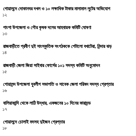
গোয়ালন্দে দোকানঘর দখল ও ১০ লক্ষাধিক টাকার মালামাল লুটের অভিযোগ
১২
পাংশা উপজেলা ও পৌর কৃষক দলের আহবায়ক কমিটি ঘোষণা
১৩
রাজবাড়ীতে প্রবীণ দুই সাংস্কৃতিক সংগঠককে পেটালো বখাটেরা, নিন্দার ঝড়
১৪
রাজবাড়ী জেলা জিয়া সাইবার ফোর্সের ১০১ সদস্য কমিটি অনুমোদন
১৫
গোয়ালন্দ উপজেলা যুবলীগ সভাপতি ও সাবেক জেলা পরিষদ সদস্য গ্রেপ্তার
১৬
বালিয়াকান্দি থেকে লাঠি উদ্ধার, একজনের ১০ দিনের কারাদন্ড
১৭
গোয়ালন্দে চোলাই মদসহ দুইজন গ্রেপ্তার
১৮