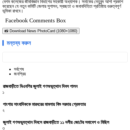
বেগম কলেজের জীববিজ্ঞান বিভাগের সহকারী অধ্যাপক। সনাকের নেতৃবৃন্দ আশা প্রকাশ
করেছেন যে নতুন কমিটি জেলার সুশাসন, স্বচ্ছতা ও জবাবদিহিতা প্রতিষ্ঠায় গুরুত্বপূর্ণ
ভূমিকা রাখবে।
Facebook Comments Box
📸 Download News PhotoCard (1080×1080)
মন্তব্য করুন
সর্বশেষ
জনপ্রিয়
রাজবাড়ীতে বিএন‌পির জুলাই গণঅভূত্থান দিবস পালন
১
পাংশায় সাংবাদিককে মারধরের মামলায় বিশু সরদার গ্রেফতার
২
জুলাই গণঅভ্যুত্থান দিবসে রাজবাড়ীতে ১১ দলীয় জো‌টের সমাবেশ ও মি‌ছিল
৩