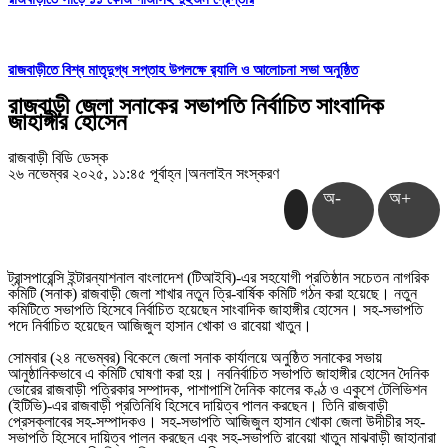
রাজবাড়ীতে বিশ্ব মাতৃদুগ্ধ সপ্তাহ উপলক্ষে র‌্যালি ও আলোচনা সভা অনুষ্ঠিত
রাজবাড়ী জেলা সনাকের সভাপতি নির্বাচিত সাংবাদিক
জাহাঙ্গীর হোসেন
রাজবাড়ী বিডি ডেস্ক
২৬ নভেম্বর ২০২৫, ১১:৪৫ পূর্বাহ্ন
|
অনলাইন সংস্করণ
অ-
অ+
ট্রান্সপারেন্সি ইন্টারন্যাশনাল বাংলাদেশ (টিআইবি)-এর সহযোগী প্রতিষ্ঠান সচেতন নাগরিক
কমিটি (সনাক) রাজবাড়ী জেলা শাখার নতুন ত্রি-বার্ষিক কমিটি গঠন করা হয়েছে। নতুন
কমিটিতে সভাপতি হিসেবে নির্বাচিত হয়েছেন সাংবাদিক জাহাঙ্গীর হোসেন। সহ-সভাপতি
পদে নির্বাচিত হয়েছেন আজিজুল হাসান খোকা ও রাবেয়া খাতুন।
সোমবার (২৪ নভেম্বর) বিকেলে জেলা সনাক কার্যালয়ে অনুষ্ঠিত সনাকের সভায়
আনুষ্ঠানিকভাবে এ কমিটি ঘোষণা করা হয়। নবনির্বাচিত সভাপতি জাহাঙ্গীর হোসেন দৈনিক
ভোরের রাজবাড়ী পত্রিকার সম্পাদক, পাশাপাশি দৈনিক কালের কণ্ঠ ও একুশে টেলিভিশন
(ইটিভি)-এর রাজবাড়ী প্রতিনিধি হিসেবে দায়িত্ব পালন করছেন। তিনি রাজবাড়ী
প্রেসক্লাবের সহ-সম্পাদকও। সহ-সভাপতি আজিজুল হাসান খোকা জেলা উদীচীর সহ-
সভাপতি হিসেবে দায়িত্ব পালন করছেন এবং সহ-সভাপতি রাবেয়া খাতুন মাঝবাড়ী জাহানারা