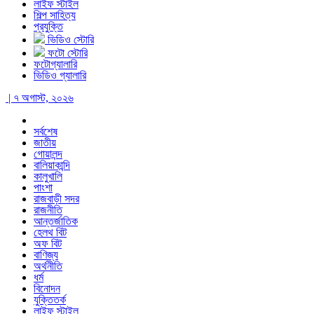
লাইফ স্টাইল
শিল্প সাহিত্য
প্রযুক্তি
ভিডিও স্টোরি
ফটো স্টোরি
ফটোগ্যালারি
ভিডিও গ্যালারি
| ৭ অগাস্ট, ২০২৬
সর্বশেষ
জাতীয়
গোয়ালন্দ
বালিয়াকান্দি
কালুখালি
পাংশা
রাজবাড়ী সদর
রাজনীতি
আন্তর্জাতিক
হেলথ বিট
অফ বিট
বাণিজ্য
অর্থনীতি
ধর্ম
বিনোদন
যুক্তিতর্ক
লাইফ স্টাইল