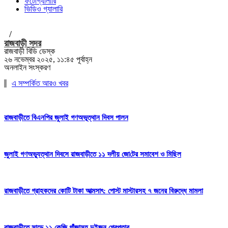
ফটোগ্যালারি
ভিডিও গ্যালারি
/
রাজবাড়ী সদর
রাজবাড়ী বিডি ডেস্ক
২৬ নভেম্বর ২০২৫, ১১:৪৫ পূর্বাহ্ন
অনলাইন সংস্করণ
এ সম্পর্কিত আরও খবর
রাজবাড়ীতে বিএন‌পির জুলাই গণঅভূত্থান দিবস পালন
জুলাই গণঅভ্যুত্থান দিবসে রাজবাড়ীতে ১১ দলীয় জো‌টের সমাবেশ ও মি‌ছিল
রাজবাড়ীতে গ্রাহকদের কোটি টাকা আত্মসাৎ: পোস্ট মাস্টারসহ ৭ জনের বিরুদ্ধে মামলা
রাজবাড়ীতে সাড়ে ১১ কেজি গাঁজাসহ দুইজন গ্রেপ্তার