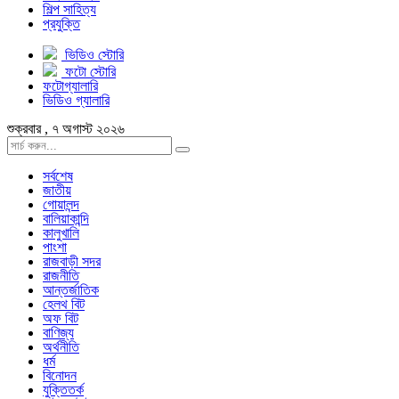
শিল্প সাহিত্য
প্রযুক্তি
ভিডিও স্টোরি
ফটো স্টোরি
ফটোগ্যালারি
ভিডিও গ্যালারি
শুক্রবার , ৭ অগাস্ট ২০২৬
সর্বশেষ
জাতীয়
গোয়ালন্দ
বালিয়াকান্দি
কালুখালি
পাংশা
রাজবাড়ী সদর
রাজনীতি
আন্তর্জাতিক
হেলথ বিট
অফ বিট
বাণিজ্য
অর্থনীতি
ধর্ম
বিনোদন
যুক্তিতর্ক