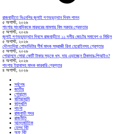
রাজবাড়ীতে বিএন‌পির জুলাই গণঅভূত্থান দিবস পালন
৫ অগাস্ট, ২০২৬
পাংশায় সাংবাদিককে মারধরের মামলায় বিশু সরদার গ্রেফতার
৫ অগাস্ট, ২০২৬
জুলাই গণঅভ্যুত্থান দিবসে রাজবাড়ীতে ১১ দলীয় জো‌টের সমাবেশ ও মি‌ছিল
৫ অগাস্ট, ২০২৬
দৌলতদিয়া পোড়াভিটার শীর্ষ মাদক সম্রাজ্ঞী রিনা হেরোইনসহ গ্রেপ্তার
৫ অগাস্ট, ২০২৬
গোয়ালন্দে সোয়া কোটি টাকার সড়কে ধস, দায় এড়াচ্ছেন ঠিকাদার-পিআইও?
৪ অগাস্ট, ২০২৬
পাংশায় ইয়াবাসহ মাদক কারবারি গ্রেপ্তার
৪ অগাস্ট, ২০২৬
সর্বশেষ
জাতীয়
গোয়ালন্দ
বালিয়াকান্দি
কালুখালি
পাংশা
রাজবাড়ী সদর
রাজনীতি
আন্তর্জাতিক
হেলথ বিট
অফ বিট