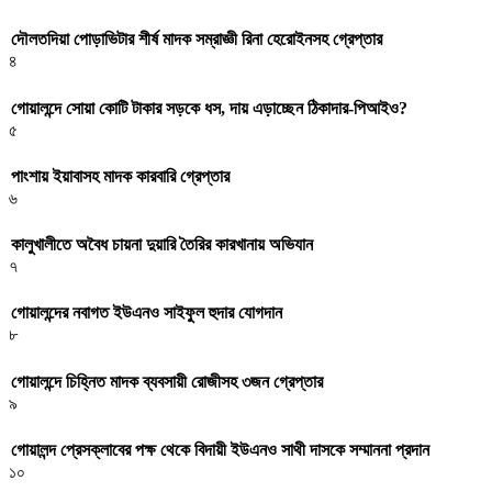
দৌলতদিয়া পোড়াভিটার শীর্ষ মাদক সম্রাজ্ঞী রিনা হেরোইনসহ গ্রেপ্তার
৪
গোয়ালন্দে সোয়া কোটি টাকার সড়কে ধস, দায় এড়াচ্ছেন ঠিকাদার-পিআইও?
৫
পাংশায় ইয়াবাসহ মাদক কারবারি গ্রেপ্তার
৬
কালুখালীতে অবৈধ চায়না দুয়ারি তৈরির কারখানায় অভিযান
৭
গোয়ালন্দের নবাগত ইউএনও সাইফুল হুদার যোগদান
৮
গোয়ালন্দে চিহ্নিত মাদক ব্যবসায়ী রোজীসহ ৩জন গ্রেপ্তার
৯
গোয়ালন্দ প্রেসক্লাবের পক্ষ থেকে বিদায়ী ইউএনও সাথী দাসকে সম্মাননা প্রদান
১০