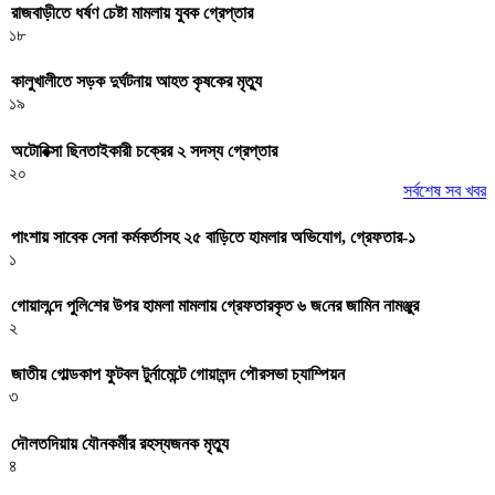
রাজবাড়ীতে ধর্ষণ চেষ্টা মামলায় যুবক গ্রেপ্তার
১৮
কালুখালীতে সড়ক দুর্ঘটনায় আহত কৃষকের মৃত্যু
১৯
অটোরিক্সা ছিনতাইকারী চক্রের ২ সদস্য গ্রেপ্তার
২০
সর্বশেষ সব খবর
পাংশায় সাবেক সেনা কর্মকর্তাসহ ২৫ বাড়িতে হামলার অভিযোগ, গ্রেফতার-১
১
গোয়াল‌ন্দে পু‌লি‌শের উপর হামলা মামলায় গ্রেফতারকৃত ৬ জ‌নের জা‌মিন নামঞ্জুর
২
জাতীয় গোল্ডকাপ ফুটবল টুর্নামেন্টে গোয়ালন্দ পৌরসভা চ্যাম্পিয়ন
৩
দৌলতদিয়ায় যৌনকর্মীর রহস্যজনক মৃত্যু
৪