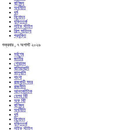
বাণিজ্য
অর্থনীতি
ধর্ম
বিনোদন
যুক্তিতর্ক
লাইফ স্টাইল
শিল্প সাহিত্য
প্রযুক্তি
শুক্রবার , ৭ অগাস্ট ২০২৬
সর্বশেষ
জাতীয়
গোয়ালন্দ
বালিয়াকান্দি
কালুখালি
পাংশা
রাজবাড়ী সদর
রাজনীতি
আন্তর্জাতিক
হেলথ বিট
অফ বিট
বাণিজ্য
অর্থনীতি
ধর্ম
বিনোদন
যুক্তিতর্ক
লাইফ স্টাইল