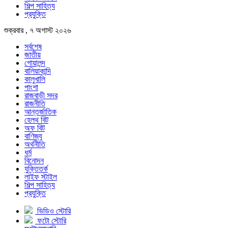
শিল্প সাহিত্য
প্রযুক্তি
শুক্রবার , ৭ অগাস্ট ২০২৬
সর্বশেষ
জাতীয়
গোয়ালন্দ
বালিয়াকান্দি
কালুখালি
পাংশা
রাজবাড়ী সদর
রাজনীতি
আন্তর্জাতিক
হেলথ বিট
অফ বিট
বাণিজ্য
অর্থনীতি
ধর্ম
বিনোদন
যুক্তিতর্ক
লাইফ স্টাইল
শিল্প সাহিত্য
প্রযুক্তি
ভিডিও স্টোরি
ফটো স্টোরি