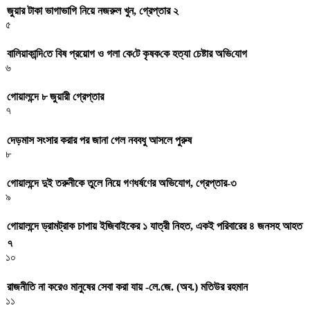
জুয়ার টাকা ভাগাভাগি নিয়ে নজরুল খুন, গ্রেপ্তার ২
৫
বা‌লিয়াকা‌ন্দি‌তে বিষ প্রয়োগ ও গলা কে‌টে কৃষক‌কে হত্যা চেষ্টার অ‌ভি‌যোগ
৬
গোয়ালন্দে ৮ জুয়ারী গ্রেপ্তার
৭
দেড়মাস সংসার করার পর জানা গেল নববধু আসলে পুরুষ
৮
গোয়ালন্দে দুই তরুনীকে তুলে নিয়ে গণধর্ষণের অভিযোগ, গ্রেপ্তার-৩
৯
গোয়ালন্দে ড্রামট্রাক চাপায় ইজিবাইকের ১ যাত্রী নিহত, একই পরিবারের ৪ জনসহ আহত
৭
১০
রাজনীতি না করেও মানুষের সেবা করা যায় -লে.জে. (অব.) মতিউর রহমান
১১