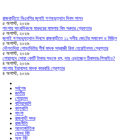
রাজবাড়ীতে বিএন‌পির জুলাই গণঅভূত্থান দিবস পালন
৫ অগাস্ট, ২০২৬
পাংশায় সাংবাদিককে মারধরের মামলায় বিশু সরদার গ্রেফতার
৫ অগাস্ট, ২০২৬
জুলাই গণঅভ্যুত্থান দিবসে রাজবাড়ীতে ১১ দলীয় জো‌টের সমাবেশ ও মি‌ছিল
৫ অগাস্ট, ২০২৬
দৌলতদিয়া পোড়াভিটার শীর্ষ মাদক সম্রাজ্ঞী রিনা হেরোইনসহ গ্রেপ্তার
৫ অগাস্ট, ২০২৬
গোয়ালন্দে সোয়া কোটি টাকার সড়কে ধস, দায় এড়াচ্ছেন ঠিকাদার-পিআইও?
৪ অগাস্ট, ২০২৬
পাংশায় ইয়াবাসহ মাদক কারবারি গ্রেপ্তার
৪ অগাস্ট, ২০২৬
সর্বশেষ
জাতীয়
গোয়ালন্দ
বালিয়াকান্দি
কালুখালি
পাংশা
রাজবাড়ী সদর
রাজনীতি
আন্তর্জাতিক
হেলথ বিট
অফ বিট