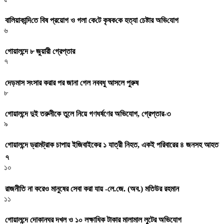
বা‌লিয়াকা‌ন্দি‌তে বিষ প্রয়োগ ও গলা কে‌টে কৃষক‌কে হত্যা চেষ্টার অ‌ভি‌যোগ
৬
গোয়ালন্দে ৮ জুয়ারী গ্রেপ্তার
৭
দেড়মাস সংসার করার পর জানা গেল নববধু আসলে পুরুষ
৮
গোয়ালন্দে দুই তরুনীকে তুলে নিয়ে গণধর্ষণের অভিযোগ, গ্রেপ্তার-৩
৯
গোয়ালন্দে ড্রামট্রাক চাপায় ইজিবাইকের ১ যাত্রী নিহত, একই পরিবারের ৪ জনসহ আহত
৭
১০
রাজনীতি না করেও মানুষের সেবা করা যায় -লে.জে. (অব.) মতিউর রহমান
১১
গোয়ালন্দে দোকানঘর দখল ও ১০ লক্ষাধিক টাকার মালামাল লুটের অভিযোগ