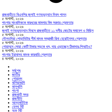
রাজবাড়ীতে বিএন‌পির জুলাই গণঅভূত্থান দিবস পালন
৫ অগাস্ট, ২০২৬
পাংশায় সাংবাদিককে মারধরের মামলায় বিশু সরদার গ্রেফতার
৫ অগাস্ট, ২০২৬
জুলাই গণঅভ্যুত্থান দিবসে রাজবাড়ীতে ১১ দলীয় জো‌টের সমাবেশ ও মি‌ছিল
৫ অগাস্ট, ২০২৬
দৌলতদিয়া পোড়াভিটার শীর্ষ মাদক সম্রাজ্ঞী রিনা হেরোইনসহ গ্রেপ্তার
৫ অগাস্ট, ২০২৬
গোয়ালন্দে সোয়া কোটি টাকার সড়কে ধস, দায় এড়াচ্ছেন ঠিকাদার-পিআইও?
৪ অগাস্ট, ২০২৬
পাংশায় ইয়াবাসহ মাদক কারবারি গ্রেপ্তার
৪ অগাস্ট, ২০২৬
সর্বশেষ
জাতীয়
গোয়ালন্দ
বালিয়াকান্দি
কালুখালি
পাংশা
রাজবাড়ী সদর
রাজনীতি
আন্তর্জাতিক
হেলথ বিট
অফ বিট