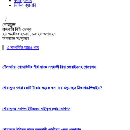
ফটোগ্যালারি
ভিডিও গ্যালারি
/
গোয়ালন্দ
রাজবাড়ী বিডি ডেস্ক
২৪ অক্টোবর ২০২৪, ১২:২৩ অপরাহ্ন
অনলাইন সংস্করণ
এ সম্পর্কিত আরও খবর
দৌলতদিয়া পোড়াভিটার শীর্ষ মাদক সম্রাজ্ঞী রিনা হেরোইনসহ গ্রেপ্তার
গোয়ালন্দে সোয়া কোটি টাকার সড়কে ধস, দায় এড়াচ্ছেন ঠিকাদার-পিআইও?
গোয়ালন্দের নবাগত ইউএনও সাইফুল হুদার যোগদান
গোয়ালন্দে চিহ্নিত মাদক ব্যবসায়ী রোজীসহ ৩জন গ্রেপ্তার