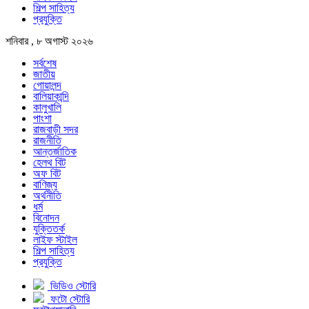
শিল্প সাহিত্য
প্রযুক্তি
শনিবার , ৮ অগাস্ট ২০২৬
সর্বশেষ
জাতীয়
গোয়ালন্দ
বালিয়াকান্দি
কালুখালি
পাংশা
রাজবাড়ী সদর
রাজনীতি
আন্তর্জাতিক
হেলথ বিট
অফ বিট
বাণিজ্য
অর্থনীতি
ধর্ম
বিনোদন
যুক্তিতর্ক
লাইফ স্টাইল
শিল্প সাহিত্য
প্রযুক্তি
ভিডিও স্টোরি
ফটো স্টোরি