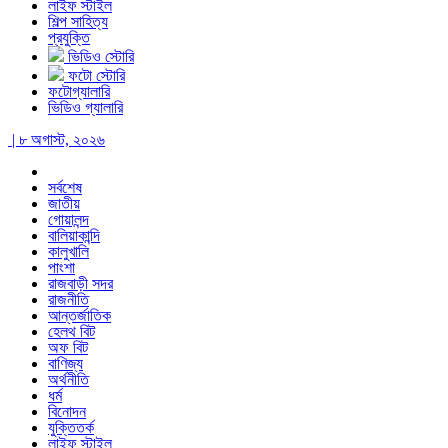
লাইফ স্টাইল
শিল্প সাহিত্য
প্রযুক্তি
ভিডিও স্টোরি
ফটো স্টোরি
ফটোগ্যালারি
ভিডিও গ্যালারি
| ৮ অগাস্ট, ২০২৬
সর্বশেষ
জাতীয়
গোয়ালন্দ
বালিয়াকান্দি
কালুখালি
পাংশা
রাজবাড়ী সদর
রাজনীতি
আন্তর্জাতিক
হেলথ বিট
অফ বিট
বাণিজ্য
অর্থনীতি
ধর্ম
বিনোদন
যুক্তিতর্ক
লাইফ স্টাইল