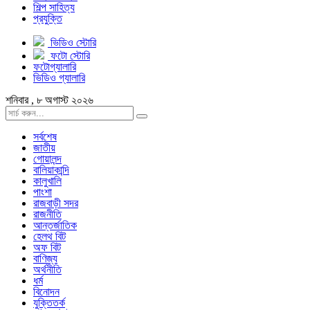
শিল্প সাহিত্য
প্রযুক্তি
ভিডিও স্টোরি
ফটো স্টোরি
ফটোগ্যালারি
ভিডিও গ্যালারি
শনিবার , ৮ অগাস্ট ২০২৬
সর্বশেষ
জাতীয়
গোয়ালন্দ
বালিয়াকান্দি
কালুখালি
পাংশা
রাজবাড়ী সদর
রাজনীতি
আন্তর্জাতিক
হেলথ বিট
অফ বিট
বাণিজ্য
অর্থনীতি
ধর্ম
বিনোদন
যুক্তিতর্ক