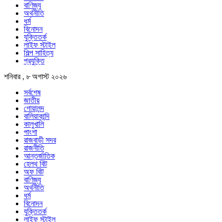
বাণিজ্য
অর্থনীতি
ধর্ম
বিনোদন
যুক্তিতর্ক
লাইফ স্টাইল
শিল্প সাহিত্য
প্রযুক্তি
শনিবার , ৮ অগাস্ট ২০২৬
সর্বশেষ
জাতীয়
গোয়ালন্দ
বালিয়াকান্দি
কালুখালি
পাংশা
রাজবাড়ী সদর
রাজনীতি
আন্তর্জাতিক
হেলথ বিট
অফ বিট
বাণিজ্য
অর্থনীতি
ধর্ম
বিনোদন
যুক্তিতর্ক
লাইফ স্টাইল