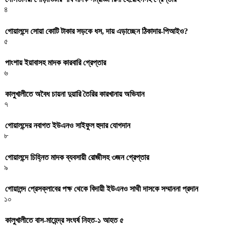
৪
গোয়ালন্দে সোয়া কোটি টাকার সড়কে ধস, দায় এড়াচ্ছেন ঠিকাদার-পিআইও?
৫
পাংশায় ইয়াবাসহ মাদক কারবারি গ্রেপ্তার
৬
কালুখালীতে অবৈধ চায়না দুয়ারি তৈরির কারখানায় অভিযান
৭
গোয়ালন্দের নবাগত ইউএনও সাইফুল হুদার যোগদান
৮
গোয়ালন্দে চিহ্নিত মাদক ব্যবসায়ী রোজীসহ ৩জন গ্রেপ্তার
৯
গোয়ালন্দ প্রেসক্লাবের পক্ষ থেকে বিদায়ী ইউএনও সাথী দাসকে সম্মাননা প্রদান
১০
কালুখালীতে বাস-মাহেন্দ্র সংঘর্ষ নিহত-১ আহত ৫