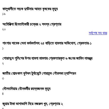
কালুখালীতে সড়ক দুর্ঘটনায় আহত কৃষকের মৃত্যু
১৯
অটোরিক্সা ছিনতাইকারী চক্রের ২ সদস্য গ্রেপ্তার
২০
সর্বশেষ সব খবর
পাংশায় সাবেক সেনা কর্মকর্তাসহ ২৫ বাড়িতে হামলার অভিযোগ, গ্রেফতার-১
১
গোয়াল‌ন্দে পু‌লি‌শের উপর হামলা মামলায় গ্রেফতারকৃত ৬ জ‌নের জা‌মিন নামঞ্জুর
২
জাতীয় গোল্ডকাপ ফুটবল টুর্নামেন্টে গোয়ালন্দ পৌরসভা চ্যাম্পিয়ন
৩
দৌলতদিয়ায় যৌনকর্মীর রহস্যজনক মৃত্যু
৪
জুয়ার টাকা ভাগাভাগি নিয়ে নজরুল খুন, গ্রেপ্তার ২
৫