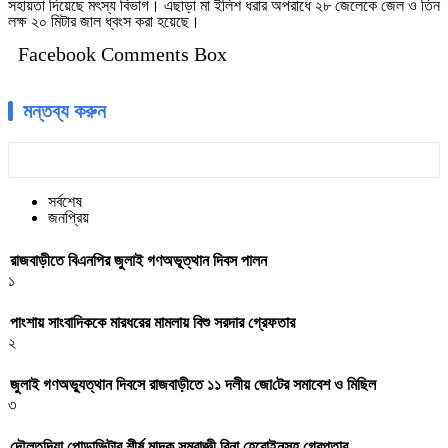
সহায়তা দিয়েছে মৎস্য বিভাগ। এছাড়া মা ইলিশ ধরার অপরাধে ২৮ জেলেকে জেল ও তিন
লক্ষ ২০ মিটার জাল ধ্বংস করা হয়েছে।
Facebook Comments Box
মন্তব্য করুন
সর্বশেষ
জনপ্রিয়
রাজবাড়ীতে বিএন‌পির জুলাই গণঅভূত্থান দিবস পালন
১
পাংশায় সাংবাদিককে মারধরের মামলায় বিশু সরদার গ্রেফতার
২
জুলাই গণঅভ্যুত্থান দিবসে রাজবাড়ীতে ১১ দলীয় জো‌টের সমাবেশ ও মি‌ছিল
৩
দৌলতদিয়া পোড়াভিটার শীর্ষ মাদক সম্রাজ্ঞী রিনা হেরোইনসহ গ্রেপ্তার