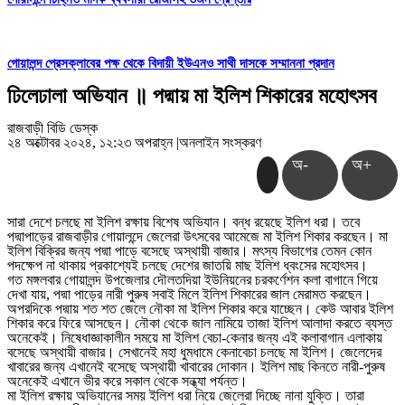
গোয়ালন্দ প্রেসক্লাবের পক্ষ থেকে বিদায়ী ইউএনও সাথী দাসকে সম্মাননা প্রদান
ঢিলেঢালা অভিযান ॥ পদ্মায় মা ইলিশ শিকারের মহোৎসব
রাজবাড়ী বিডি ডেস্ক
২৪ অক্টোবর ২০২৪, ১২:২৩ অপরাহ্ন
|
অনলাইন সংস্করণ
অ-
অ+
সারা দেশে চলছে মা ইলিশ রক্ষায় বিশেষ অভিযান। বন্ধ রয়েছে ইলিশ ধরা। তবে
পদ্মাপাড়ের রাজবাড়ীর গোয়ালন্দে জেলেরা উৎসবের আমেজে মা ইলিশ শিকার করছেন। মা
ইলিশ বিক্রির জন্য পদ্মা পাড়ে বসেছে অস্থায়ী বাজার। মৎস্য বিভাগের তেমন কোন
পদক্ষেপ না থাকায় প্রকাশ্যেই চলছে দেশের জাতয়ি মাছ ইলিশ ধ্বংসের মহোৎসব।
গত মঙ্গলবার গোয়ালন্দ উপজেলার দৌলতদিয়া ইউনিয়নের চরকর্ণেশন কলা বাগানে গিয়ে
দেখা যায়, পদ্মা পাড়ের নারী পুরুষ সবাই মিলে ইলিশ শিকারের জাল মেরামত করছেন।
অপরদিকে পদ্মায় শত শত জেলে নৌকা মা ইলিশ শিকার করে যাচ্ছেন। কেউ আবার ইলিশ
শিকার করে ফিরে আসছেন। নৌকা থেকে জাল নামিয়ে তাজা ইলিশ আলাদা করতে ব্যস্ত
অনেকেই। নিষেধাজ্ঞাকালীন সময়ে মা ইলিশ বেচা-কেনার জন্য এই কলাবাগান এলাকায়
বসেছে অস্থায়ী বাজার। সেখানেই মহা ধুমধামে কেনাবেচা চলছে মা ইলিশ। জেলেদের
খাবারের জন্য এখানেই বসেছে অস্থায়ী খাবারের দোকান। ইলিশ মাছ কিনতে নারী-পুরুষ
অনেকেই এখানে ভীর করে সকাল থেকে সন্ধ্যা পর্যন্ত।
মা ইলিশ রক্ষায় অভিযানের সময় ইলিশ ধরা নিয়ে জেলেরা দিচ্ছে নানা যুক্তি। তারা