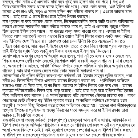
বলছেন, পদ্মা নদীর এই এলাকায় সারা বছর খুবই কম ইলিশ মাছ ধরা পড়ে। শুধু এই
নিষেধাজ্ঞাকালীন সময়ে ঝাকে ঝাকে ইলিশ ধরা পরে। কেউ কেউ বলেন, ‘এই ইলিশ যদি
আমরা এখন নাও ধরি, তবুও এ সকল ইলিশ পদ্মা নদীতে থাকবে না। এগুলো ভারতে চলে
যাবে। তাই তারা এ ভাবে ডিমওয়ালা ইলিশ শিকার করছেন।
নাম প্রকাশ না করে আরেক জেলে বলেন, নিষেধাজ্ঞাকালীন সময়ে ভাটি অঞ্চলে অভিযানের
কারণে জেলেরা স্বাভাবিক ভাবে নদীতে নামতে পারে না, তাই এ এলাকায় প্রচুর পরিমান
ডিম ওয়ালা ইলিশ চলে আসে। যা বছরের অন্য সময় পাওয়া যায় না। এসময় মা ইলিশ
নিকতে আসা অনেকেই বলেন এভাবে ডিম ওয়ালা ইলিশ শিকার করলে একটা সময় নদীতে
আর ইলিশের দেখা মিলবে না। তারপরও তারা কেন ইলিম কিনতে এসেছেন? জানতে
চাইলে তারা বলেন, সারা বছর ইলিশের যে দাম তাতে তাদের কিনে খাওয়া প্রায় অসম্ভব।
তাই ইলিশের স্বাদ নিতে একটু কম টাকায় বাধ্য হয়ে ইলিশ মাছ কিনছেন।
আলাপকালে অসংখ্য জেলে অভিযোগ করে বলেন, পদ্মা নদীতে হাজার হাজার জেলে মাছ
শিকার করলেও বেশীর ভাগ জেলেই নিশেধাজ্ঞাকালী সরকারী অনুদান পান না। যারা জেলে
না, অন্য পেশায় আছেন, তারাই বিভিন্ন উপায়ে জেলে তালিকায় নাম দিয়ে অনুদান পেয়ে
থাকেন। আর যারা প্রকৃত জেলে তারা কোন সরকারী সহায়তা পান না।
দৌলতদিয়া নৌ পুলিশ ফাঁড়ির ভারপ্রাপ্ত কর্মকর্তা মো. ইমরান মাহমুদ তুহিন জানান, পদ্মা
নদীর ৬৫ কিলোমিটার বিশাল এলাকায় তাদের নিয়ন্ত্রণ করতে হয়। প্রতিনিয়ত অভিযান
চললেও তারা যে দিকে যান, অপর দিকে জেলেরা মা ইলিশ শিকার শুরু করে দেন। তাদের
ব্যবহৃত স্পীডবোডটিও বিকল হয়ে পড়ে রয়েছে। তাই তারা বধ্য হয়ে ইঞ্জিনচালিত ট্রলার
নিয়ে অভিযান করে থাকেন। এ সকল ট্রলারের গতি জেলেদের নৌকার চাইতে কম। কারণ
জেলেদের ছোট নৌকায় বড় ইঞ্জিন ব্যবহার করে। অপরদিকে বর্তমানে জেলেরাও চরম
মারমুখী। অনেক কিছু বিবেচনা করে তাদের অভিযানে যেতে হয়। তাদের নানা সীমাবদ্ধতার
মধ্যেও উপজেলা প্রশাসন ও মৎস্য বিভাগের সাথে সমন্বয় করে মা ইলিশ রক্ষায় তারা
সর্বত্মক চেষ্টা চালিয়ে যাচ্ছেন।
রাজবাড়ী জেলা মৎস্য কর্মকর্তা (ভারপ্রাপ্ত) মোস্তফা আল রাজীব জানান, সার্বক্ষনিক মা
ইলিশ রক্ষার জন্য অভিযান পরিচালনার করতে যে পরিমান লোকবল ও নৌযান প্রয়োজন সে
গুলো মৎস্য বিভাগের নেই। এই সুযোগে জেলেরা বেপরোয়া হয়ে মা ইলিশ শিকার করছে।
মা ইলিশ রক্ষায় জেলেদের প্রনোদনা বাবাদ ৪ হাজার ৬শ ৯০ জেলে পরিবারকে খাদ্য