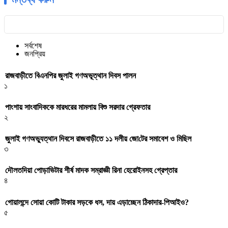
সর্বশেষ
জনপ্রিয়
রাজবাড়ীতে বিএন‌পির জুলাই গণঅভূত্থান দিবস পালন
১
পাংশায় সাংবাদিককে মারধরের মামলায় বিশু সরদার গ্রেফতার
২
জুলাই গণঅভ্যুত্থান দিবসে রাজবাড়ীতে ১১ দলীয় জো‌টের সমাবেশ ও মি‌ছিল
৩
দৌলতদিয়া পোড়াভিটার শীর্ষ মাদক সম্রাজ্ঞী রিনা হেরোইনসহ গ্রেপ্তার
৪
গোয়ালন্দে সোয়া কোটি টাকার সড়কে ধস, দায় এড়াচ্ছেন ঠিকাদার-পিআইও?
৫