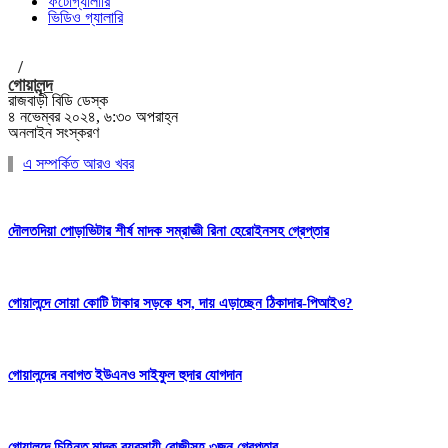
ফটোগ্যালারি
ভিডিও গ্যালারি
/
গোয়ালন্দ
রাজবাড়ী বিডি ডেস্ক
৪ নভেম্বর ২০২৪, ৬:৩০ অপরাহ্ন
অনলাইন সংস্করণ
এ সম্পর্কিত আরও খবর
দৌলতদিয়া পোড়াভিটার শীর্ষ মাদক সম্রাজ্ঞী রিনা হেরোইনসহ গ্রেপ্তার
গোয়ালন্দে সোয়া কোটি টাকার সড়কে ধস, দায় এড়াচ্ছেন ঠিকাদার-পিআইও?
গোয়ালন্দের নবাগত ইউএনও সাইফুল হুদার যোগদান
গোয়ালন্দে চিহ্নিত মাদক ব্যবসায়ী রোজীসহ ৩জন গ্রেপ্তার