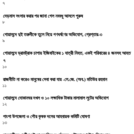
৭
দেড়মাস সংসার করার পর জানা গেল নববধু আসলে পুরুষ
৮
গোয়ালন্দে দুই তরুনীকে তুলে নিয়ে গণধর্ষণের অভিযোগ, গ্রেপ্তার-৩
৯
গোয়ালন্দে ড্রামট্রাক চাপায় ইজিবাইকের ১ যাত্রী নিহত, একই পরিবারের ৪ জনসহ আহত
৭
১০
রাজনীতি না করেও মানুষের সেবা করা যায় -লে.জে. (অব.) মতিউর রহমান
১১
গোয়ালন্দে দোকানঘর দখল ও ১০ লক্ষাধিক টাকার মালামাল লুটের অভিযোগ
১২
পাংশা উপজেলা ও পৌর কৃষক দলের আহবায়ক কমিটি ঘোষণা
১৩