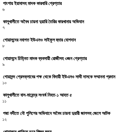
পাংশায় ইয়াবাসহ মাদক কারবারি গ্রেপ্তার
৬
কালুখালীতে অবৈধ চায়না দুয়ারি তৈরির কারখানায় অভিযান
৭
গোয়ালন্দের নবাগত ইউএনও সাইফুল হুদার যোগদান
৮
গোয়ালন্দে চিহ্নিত মাদক ব্যবসায়ী রোজীসহ ৩জন গ্রেপ্তার
৯
গোয়ালন্দ প্রেসক্লাবের পক্ষ থেকে বিদায়ী ইউএনও সাথী দাসকে সম্মাননা প্রদান
১০
কালুখালীতে বাস-মাহেন্দ্র সংঘর্ষ নিহত-১ আহত ৫
১১
পদ্মা নদীতে নৌ পুলিশের অভিযানে অবৈধ চায়না দুয়ারী জালসহ জেলে আটক
১২
গোয়ালন্দে পানিতে ডুবে শিশুর মৃত্যু