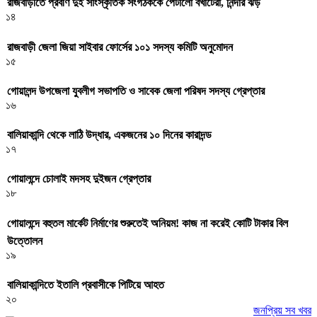
রাজবাড়ীতে প্রবীণ দুই সাংস্কৃতিক সংগঠককে পেটালো বখাটেরা, নিন্দার ঝড়
১৪
রাজবাড়ী জেলা জিয়া সাইবার ফোর্সের ১০১ সদস্য কমিটি অনুমোদন
১৫
গোয়ালন্দ উপজেলা যুবলীগ সভাপতি ও সাবেক জেলা পরিষদ সদস্য গ্রেপ্তার
১৬
বালিয়াকান্দি থেকে লাঠি উদ্ধার, একজনের ১০ দিনের কারাদন্ড
১৭
গোয়ালন্দে চোলাই মদসহ দুইজন গ্রেপ্তার
১৮
গোয়ালন্দে বহুতল মার্কেট নির্মাণের শুরুতেই অনিয়ম! কাজ না করেই কোটি টাকার বিল
উত্তোলন
১৯
বালিয়াকান্দিতে ইতালি প্রবাসীকে পিটিয়ে আহত
২০
জনপ্রিয় সব খবর