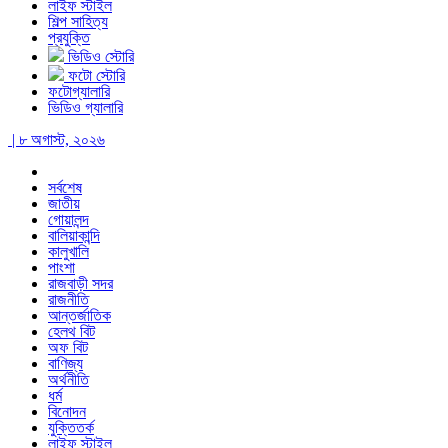
লাইফ স্টাইল
শিল্প সাহিত্য
প্রযুক্তি
ভিডিও স্টোরি
ফটো স্টোরি
ফটোগ্যালারি
ভিডিও গ্যালারি
| ৮ অগাস্ট, ২০২৬
সর্বশেষ
জাতীয়
গোয়ালন্দ
বালিয়াকান্দি
কালুখালি
পাংশা
রাজবাড়ী সদর
রাজনীতি
আন্তর্জাতিক
হেলথ বিট
অফ বিট
বাণিজ্য
অর্থনীতি
ধর্ম
বিনোদন
যুক্তিতর্ক
লাইফ স্টাইল