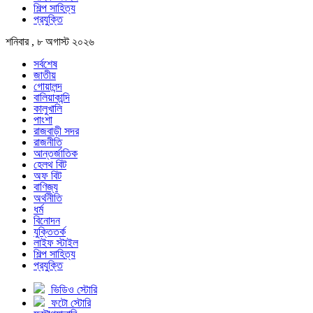
শিল্প সাহিত্য
প্রযুক্তি
শনিবার , ৮ অগাস্ট ২০২৬
সর্বশেষ
জাতীয়
গোয়ালন্দ
বালিয়াকান্দি
কালুখালি
পাংশা
রাজবাড়ী সদর
রাজনীতি
আন্তর্জাতিক
হেলথ বিট
অফ বিট
বাণিজ্য
অর্থনীতি
ধর্ম
বিনোদন
যুক্তিতর্ক
লাইফ স্টাইল
শিল্প সাহিত্য
প্রযুক্তি
ভিডিও স্টোরি
ফটো স্টোরি