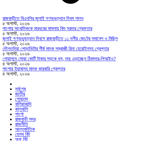
রাজবাড়ীতে বিএন‌পির জুলাই গণঅভূত্থান দিবস পালন
৫ অগাস্ট, ২০২৬
পাংশায় সাংবাদিককে মারধরের মামলায় বিশু সরদার গ্রেফতার
৫ অগাস্ট, ২০২৬
জুলাই গণঅভ্যুত্থান দিবসে রাজবাড়ীতে ১১ দলীয় জো‌টের সমাবেশ ও মি‌ছিল
৫ অগাস্ট, ২০২৬
দৌলতদিয়া পোড়াভিটার শীর্ষ মাদক সম্রাজ্ঞী রিনা হেরোইনসহ গ্রেপ্তার
৫ অগাস্ট, ২০২৬
গোয়ালন্দে সোয়া কোটি টাকার সড়কে ধস, দায় এড়াচ্ছেন ঠিকাদার-পিআইও?
৪ অগাস্ট, ২০২৬
পাংশায় ইয়াবাসহ মাদক কারবারি গ্রেপ্তার
৪ অগাস্ট, ২০২৬
সর্বশেষ
জাতীয়
গোয়ালন্দ
বালিয়াকান্দি
কালুখালি
পাংশা
রাজবাড়ী সদর
রাজনীতি
আন্তর্জাতিক
হেলথ বিট
অফ বিট