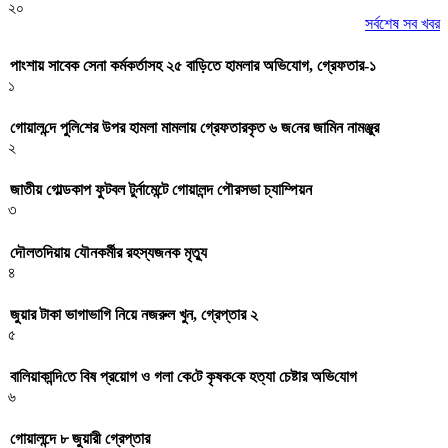
২০
সর্বশেষ সব খবর
পাংশায় সাবেক সেনা কর্মকর্তাসহ ২৫ বাড়িতে হামলার অভিযোগ, গ্রেফতার-১
১
গোয়াল‌ন্দে পু‌লি‌শের উপর হামলা মামলায় গ্রেফতারকৃত ৬ জ‌নের জা‌মিন নামঞ্জুর
২
জাতীয় গোল্ডকাপ ফুটবল টুর্নামেন্টে গোয়ালন্দ পৌরসভা চ্যাম্পিয়ন
৩
দৌলতদিয়ায় যৌনকর্মীর রহস্যজনক মৃত্যু
৪
জুয়ার টাকা ভাগাভাগি নিয়ে নজরুল খুন, গ্রেপ্তার ২
৫
বা‌লিয়াকা‌ন্দি‌তে বিষ প্রয়োগ ও গলা কে‌টে কৃষক‌কে হত্যা চেষ্টার অ‌ভি‌যোগ
৬
গোয়ালন্দে ৮ জুয়ারী গ্রেপ্তার