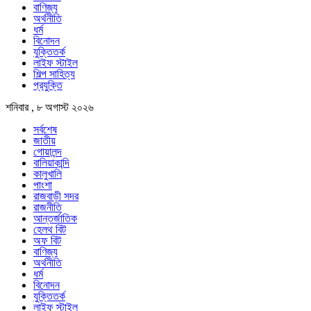
বাণিজ্য
অর্থনীতি
ধর্ম
বিনোদন
যুক্তিতর্ক
লাইফ স্টাইল
শিল্প সাহিত্য
প্রযুক্তি
শনিবার , ৮ অগাস্ট ২০২৬
সর্বশেষ
জাতীয়
গোয়ালন্দ
বালিয়াকান্দি
কালুখালি
পাংশা
রাজবাড়ী সদর
রাজনীতি
আন্তর্জাতিক
হেলথ বিট
অফ বিট
বাণিজ্য
অর্থনীতি
ধর্ম
বিনোদন
যুক্তিতর্ক
লাইফ স্টাইল