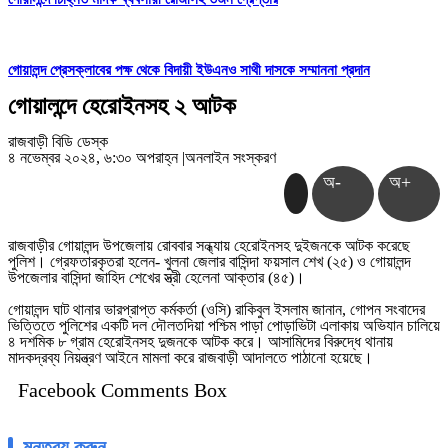
গোয়ালন্দ প্রেসক্লাবের পক্ষ থেকে বিদায়ী ইউএনও সাথী দাসকে সম্মাননা প্রদান
গোয়ালন্দে হেরোইনসহ ২ আটক
রাজবাড়ী বিডি ডেস্ক
৪ নভেম্বর ২০২৪, ৬:৩০ অপরাহ্ন
|
অনলাইন সংস্করণ
অ-
অ+
রাজবাড়ীর গোয়ালন্দ উপজেলায় রোববার সন্ধ্যায় হেরোইনসহ দুইজনকে আটক করেছে
পুলিশ। গ্রেফতারকৃতরা হলেন- খুলনা জেলার বাসিন্দা ফয়সাল শেখ (২৫) ও গোয়ালন্দ
উপজেলার বাসিন্দা জাহিদ শেখের স্ত্রী হেলেনা আক্তার (৪৫)।
গোয়ালন্দ ঘাট থানার ভারপ্রাপ্ত কর্মকর্তা (ওসি) রাকিবুল ইসলাম জানান, গোপন সংবাদের
ভিত্তিতে পুলিশের একটি দল দৌলতদিয়া পশ্চিম পাড়া পোড়াভিটা এলাকায় অভিযান চালিয়ে
৪ দশমিক ৮ গ্রাম হেরোইনসহ দুজনকে আটক করে। আসামিদের বিরুদ্ধে থানায়
মাদকদ্রব্য নিয়ন্ত্রণ আইনে মামলা করে রাজবাড়ী আদালতে পাঠানো হয়েছে।
Facebook Comments Box
মন্তব্য করুন