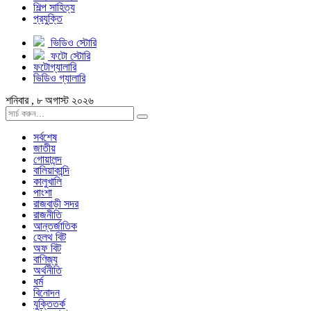
শিল্প সাহিত্য
প্রযুক্তি
ভিডিও স্টোরি
ফটো স্টোরি
ফটোগ্যালারি
ভিডিও গ্যালারি
শনিবার , ৮ অগাস্ট ২০২৬
সর্বশেষ
জাতীয়
গোয়ালন্দ
বালিয়াকান্দি
কালুখালি
পাংশা
রাজবাড়ী সদর
রাজনীতি
আন্তর্জাতিক
হেলথ বিট
অফ বিট
বাণিজ্য
অর্থনীতি
ধর্ম
বিনোদন
যুক্তিতর্ক