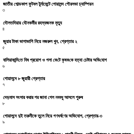
জাতীয় গোল্ডকাপ ফুটবল টুর্নামেন্টে গোয়ালন্দ পৌরসভা চ্যাম্পিয়ন
৩
দৌলতদিয়ায় যৌনকর্মীর রহস্যজনক মৃত্যু
৪
জুয়ার টাকা ভাগাভাগি নিয়ে নজরুল খুন, গ্রেপ্তার ২
৫
বা‌লিয়াকা‌ন্দি‌তে বিষ প্রয়োগ ও গলা কে‌টে কৃষক‌কে হত্যা চেষ্টার অ‌ভি‌যোগ
৬
গোয়ালন্দে ৮ জুয়ারী গ্রেপ্তার
৭
দেড়মাস সংসার করার পর জানা গেল নববধু আসলে পুরুষ
৮
গোয়ালন্দে দুই তরুনীকে তুলে নিয়ে গণধর্ষণের অভিযোগ, গ্রেপ্তার-৩
৯