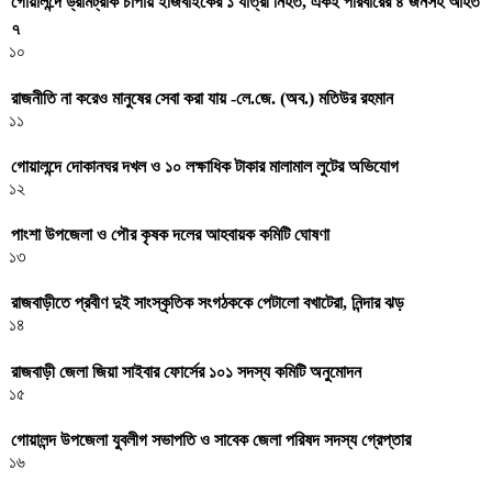
গোয়ালন্দে ড্রামট্রাক চাপায় ইজিবাইকের ১ যাত্রী নিহত, একই পরিবারের ৪ জনসহ আহত
৭
১০
রাজনীতি না করেও মানুষের সেবা করা যায় -লে.জে. (অব.) মতিউর রহমান
১১
গোয়ালন্দে দোকানঘর দখল ও ১০ লক্ষাধিক টাকার মালামাল লুটের অভিযোগ
১২
পাংশা উপজেলা ও পৌর কৃষক দলের আহবায়ক কমিটি ঘোষণা
১৩
রাজবাড়ীতে প্রবীণ দুই সাংস্কৃতিক সংগঠককে পেটালো বখাটেরা, নিন্দার ঝড়
১৪
রাজবাড়ী জেলা জিয়া সাইবার ফোর্সের ১০১ সদস্য কমিটি অনুমোদন
১৫
গোয়ালন্দ উপজেলা যুবলীগ সভাপতি ও সাবেক জেলা পরিষদ সদস্য গ্রেপ্তার
১৬