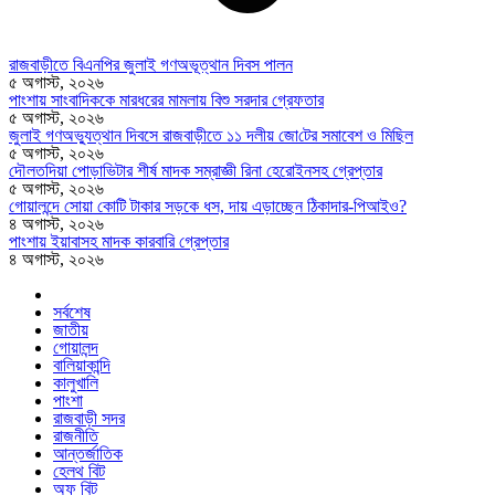
রাজবাড়ীতে বিএন‌পির জুলাই গণঅভূত্থান দিবস পালন
৫ অগাস্ট, ২০২৬
পাংশায় সাংবাদিককে মারধরের মামলায় বিশু সরদার গ্রেফতার
৫ অগাস্ট, ২০২৬
জুলাই গণঅভ্যুত্থান দিবসে রাজবাড়ীতে ১১ দলীয় জো‌টের সমাবেশ ও মি‌ছিল
৫ অগাস্ট, ২০২৬
দৌলতদিয়া পোড়াভিটার শীর্ষ মাদক সম্রাজ্ঞী রিনা হেরোইনসহ গ্রেপ্তার
৫ অগাস্ট, ২০২৬
গোয়ালন্দে সোয়া কোটি টাকার সড়কে ধস, দায় এড়াচ্ছেন ঠিকাদার-পিআইও?
৪ অগাস্ট, ২০২৬
পাংশায় ইয়াবাসহ মাদক কারবারি গ্রেপ্তার
৪ অগাস্ট, ২০২৬
সর্বশেষ
জাতীয়
গোয়ালন্দ
বালিয়াকান্দি
কালুখালি
পাংশা
রাজবাড়ী সদর
রাজনীতি
আন্তর্জাতিক
হেলথ বিট
অফ বিট