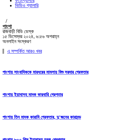
ফটোগ্যালারি
ভিডিও গ্যালারি
/
পাংশা
রাজবাড়ী বিডি ডেস্ক
১৫ ডিসেম্বর ২০২৪, ৬:৫৬ অপরাহ্ন
অনলাইন সংস্করণ
এ সম্পর্কিত আরও খবর
পাংশায় সাংবাদিককে মারধরের মামলায় বিশু সরদার গ্রেফতার
পাংশায় ইয়াবাসহ মাদক কারবারি গ্রেপ্তার
পাংশায় তিন মাদক কারাবি গ্রেফতার, দু’জনের কারাদন্ড
পাংশায় ৮০০ পিস ইয়াবাসহ যুবক গ্রেপ্তার