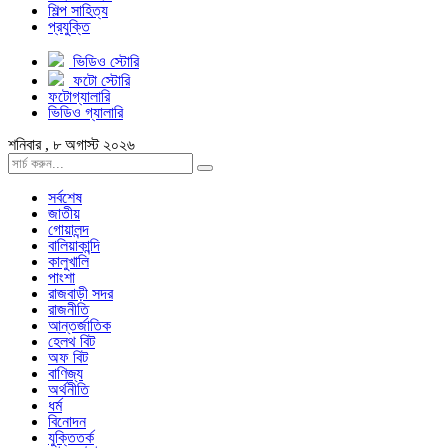
শিল্প সাহিত্য
প্রযুক্তি
ভিডিও স্টোরি
ফটো স্টোরি
ফটোগ্যালারি
ভিডিও গ্যালারি
শনিবার , ৮ অগাস্ট ২০২৬
সর্বশেষ
জাতীয়
গোয়ালন্দ
বালিয়াকান্দি
কালুখালি
পাংশা
রাজবাড়ী সদর
রাজনীতি
আন্তর্জাতিক
হেলথ বিট
অফ বিট
বাণিজ্য
অর্থনীতি
ধর্ম
বিনোদন
যুক্তিতর্ক