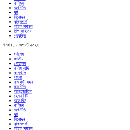
বাণিজ্য
অর্থনীতি
ধর্ম
বিনোদন
যুক্তিতর্ক
লাইফ স্টাইল
শিল্প সাহিত্য
প্রযুক্তি
শনিবার , ৮ অগাস্ট ২০২৬
সর্বশেষ
জাতীয়
গোয়ালন্দ
বালিয়াকান্দি
কালুখালি
পাংশা
রাজবাড়ী সদর
রাজনীতি
আন্তর্জাতিক
হেলথ বিট
অফ বিট
বাণিজ্য
অর্থনীতি
ধর্ম
বিনোদন
যুক্তিতর্ক
লাইফ স্টাইল