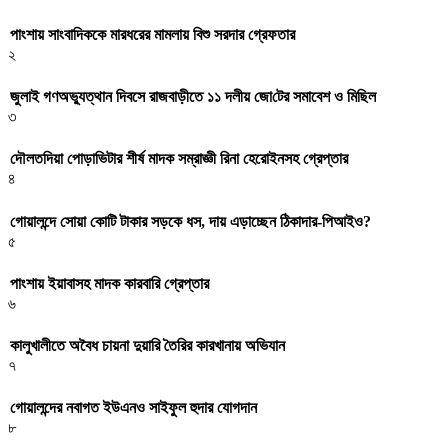
পাংশায় সাংবাদিককে মারধরের মামলায় বিশু সরদার গ্রেফতার
২
জুলাই গণঅভ্যুত্থান দিবসে রাজবাড়ীতে ১১ দলীয় জো‌টের সমাবেশ ও মি‌ছিল
৩
দৌলতদিয়া পোড়াভিটার শীর্ষ মাদক সম্রাজ্ঞী রিনা হেরোইনসহ গ্রেপ্তার
৪
গোয়ালন্দে সোয়া কোটি টাকার সড়কে ধস, দায় এড়াচ্ছেন ঠিকাদার-পিআইও?
৫
পাংশায় ইয়াবাসহ মাদক কারবারি গ্রেপ্তার
৬
কালুখালীতে অবৈধ চায়না দুয়ারি তৈরির কারখানায় অভিযান
৭
গোয়ালন্দের নবাগত ইউএনও সাইফুল হুদার যোগদান
৮