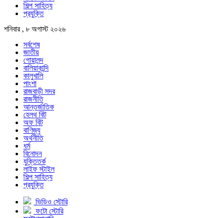
শিল্প সাহিত্য
প্রযুক্তি
শনিবার , ৮ অগাস্ট ২০২৬
সর্বশেষ
জাতীয়
গোয়ালন্দ
বালিয়াকান্দি
কালুখালি
পাংশা
রাজবাড়ী সদর
রাজনীতি
আন্তর্জাতিক
হেলথ বিট
অফ বিট
বাণিজ্য
অর্থনীতি
ধর্ম
বিনোদন
যুক্তিতর্ক
লাইফ স্টাইল
শিল্প সাহিত্য
প্রযুক্তি
ভিডিও স্টোরি
ফটো স্টোরি