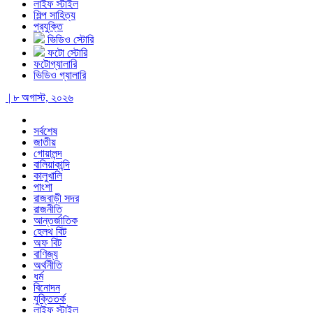
লাইফ স্টাইল
শিল্প সাহিত্য
প্রযুক্তি
ভিডিও স্টোরি
ফটো স্টোরি
ফটোগ্যালারি
ভিডিও গ্যালারি
| ৮ অগাস্ট, ২০২৬
সর্বশেষ
জাতীয়
গোয়ালন্দ
বালিয়াকান্দি
কালুখালি
পাংশা
রাজবাড়ী সদর
রাজনীতি
আন্তর্জাতিক
হেলথ বিট
অফ বিট
বাণিজ্য
অর্থনীতি
ধর্ম
বিনোদন
যুক্তিতর্ক
লাইফ স্টাইল