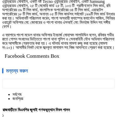
এ্যান্ড্রয়েড মোবাইল, একটি নষ্ট Tecno এ্যান্ড্রয়েড মোবাইল, একটি Samsung
এ্যান্ড্রয়েড মোবাইল, ২৫ টি মেমোরি কার্ড ২৫ টি, ১০৩ টি গ্রামীণফোন সিম কার্ড, রবি
অপারেটরের ৩৯ টি সিম কার্ড, বাংলালিংক অপারেটরের ৩৪ টি সিম কার্ড, এয়ারটেল
অপারেটরের ১৮ টি সিম কার্ড, অনান্য ০৫ টি সিম কার্ডসহ সর্বমোট ১৯৯টি সিম কার্ড উদ্ধার
করা হয়। অভিযানটি পরিচালনা করেন, পাংশা অস্থায়ী ক্যাম্পের ক্যাপ্টেন সাজিদ, সিনিয়র
ওয়ারেন্ট অফিসার মো: জোবায়ের ও পাংশা থানার এসআই মো: মিনহাজ উদ্দিন সহ সঙ্গীয়
ফোর্স।
এ ব্যাপারে পাংশা মডেল থানার অফিসার ইনচার্জ মোহাম্মদ সালাউদ্দিন বলেন, রবিবার গভীর
রাতে গোপন সংবাদের ভিত্তিতে পাংশা থানা পুলিশ ও সেনাবাহিনী যৌথ অভিযান পরিচালনা
করে আসামীকে গ্রেফতার করা হয়। এ ঘটনায় থানায় মামলা রুজু করা হয়েছে (মামলা
নং-১০)। আসামীর নিকট থেকে জব্দকৃত মালামাল সহ বিজ্ঞ আদালতে প্রেরণ করা হয়েছে।
Facebook Comments Box
মন্তব্য করুন
সর্বশেষ
জনপ্রিয়
রাজবাড়ীতে বিএন‌পির জুলাই গণঅভূত্থান দিবস পালন
১