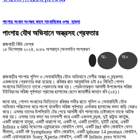
পাংশায় সংবাদ সংগ্রহ কালে সাংবাদিকের ওপর হামলা
পাংশায় যৌথ অভিযানে অস্ত্রসহ গ্রেফতার
রাজবাড়ী বিডি ডেস্ক
১৫ ডিসেম্বর ২০২৪, ৬:৫৬ অপরাহ্ন
|
অনলাইন সংস্করণ
অ-
অ+
রাজবাড়ীর পাংশায় পুলিশ ও সেনাবাহিনীর যৌথ অভিযানে দেশীয় অস্ত্র ও বন্দুকসহ
একজনকে গ্রেফতার করা হয়েছে। রবিবার রাত আনুমানিক ৪টা ৪৫ মিনিটে গোপন
সংবাদের ভিত্তিতে তাকে গ্রেফতার করা হয়। গ্রেফতারকৃত আসামী উপজেলার সরিষা
ইউনিয়নের সরিষা পূর্বপাড়া গ্রামের ছালামের ছেলে জাহাঙ্গীর জাহান বনি (২৪)।
জানা যায়, গোপন সংবাদের ভিত্তিতে রবিবার গভীর রাতে পুলিশ ও সেনাবাহিনী যৌথ
অভিযান পরিচালনা করে পাংশা থানাধীন সরিষা পূর্বপাড়া এলাকায় ছালামের বসত বাড়ি ঘেরাও
করে। এসময় তাদের উপস্থিতি টের পেয়ে আসামী বনি পালানোর চেষ্টাকালে তাকে আটক
করা হয়। এসময় তার বসত ঘর তল্লাশী করে একটি একনলা বন্দুক, দুই রাউন্ড কার্তুজ,
একটি ধারালো হাসুয়া, একটি ধারালো দা, একটি দা, একটি চাপাতি, দুইটি ছোরা, একটি
Infinix x 680 মডেলের এ্যান্ড্রয়েড মোবাইল ফোন, একটি Itel বাটন মোবাইল ফোন
সীমসহ, একটি নষ্ট Symphony বাটন মোবাইল, একটি iphone 14 promax মোবাইল,
একটি এ্যানড্রয়েড Sony Xperia মোবাইল, একটি নষ্ট Infinix zero মডেলের