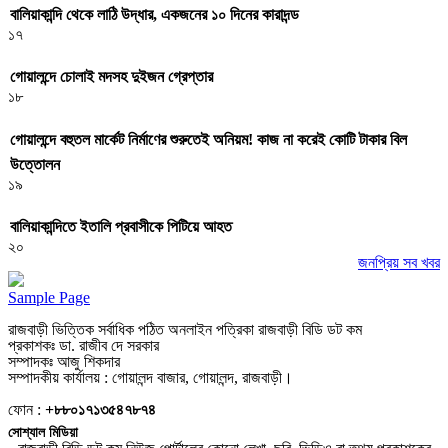
বালিয়াকান্দি থেকে লাঠি উদ্ধার, একজনের ১০ দিনের কারাদন্ড
১৭
গোয়ালন্দে চোলাই মদসহ দুইজন গ্রেপ্তার
১৮
গোয়ালন্দে বহুতল মার্কেট নির্মাণের শুরুতেই অনিয়ম! কাজ না করেই কোটি টাকার বিল
উত্তোলন
১৯
বালিয়াকান্দিতে ইতালি প্রবাসীকে পিটিয়ে আহত
২০
জনপ্রিয় সব খবর
Sample Page
রাজবাড়ী ভিত্তিক সর্বাধিক পঠিত অনলাইন পত্রিকা রাজবাড়ী বিডি ডট কম
প্রকাশকঃ ডা. রাজীব দে সরকার
সম্পাদকঃ আজু শিকদার
সম্পাদকীয় কার্যালয় : গোয়ালন্দ বাজার, গোয়ালন্দ, রাজবাড়ী।
ফোন :
+৮৮০১৭১৩৫৪৭৮৭৪
সোশ্যাল মিডিয়া