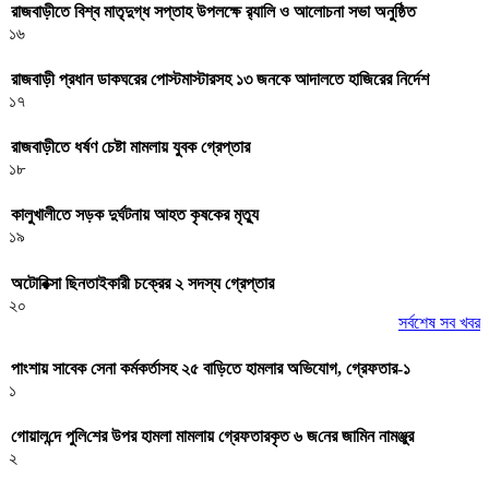
রাজবাড়ীতে বিশ্ব মাতৃদুগ্ধ সপ্তাহ উপলক্ষে র‌্যালি ও আলোচনা সভা অনুষ্ঠিত
১৬
রাজবাড়ী প্রধান ডাকঘরের পোস্টমাস্টারসহ ১৩ জনকে আদালতে হাজিরের নির্দেশ
১৭
রাজবাড়ীতে ধর্ষণ চেষ্টা মামলায় যুবক গ্রেপ্তার
১৮
কালুখালীতে সড়ক দুর্ঘটনায় আহত কৃষকের মৃত্যু
১৯
অটোরিক্সা ছিনতাইকারী চক্রের ২ সদস্য গ্রেপ্তার
২০
সর্বশেষ সব খবর
পাংশায় সাবেক সেনা কর্মকর্তাসহ ২৫ বাড়িতে হামলার অভিযোগ, গ্রেফতার-১
১
গোয়াল‌ন্দে পু‌লি‌শের উপর হামলা মামলায় গ্রেফতারকৃত ৬ জ‌নের জা‌মিন নামঞ্জুর
২