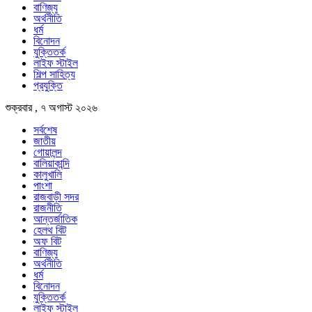
বাণিজ্য
অর্থনীতি
ধর্ম
বিনোদন
যুক্তিতর্ক
লাইফ স্টাইল
শিল্প সাহিত্য
প্রযুক্তি
শুক্রবার , ৭ অগাস্ট ২০২৬
সর্বশেষ
জাতীয়
গোয়ালন্দ
বালিয়াকান্দি
কালুখালি
পাংশা
রাজবাড়ী সদর
রাজনীতি
আন্তর্জাতিক
হেলথ বিট
অফ বিট
বাণিজ্য
অর্থনীতি
ধর্ম
বিনোদন
যুক্তিতর্ক
লাইফ স্টাইল