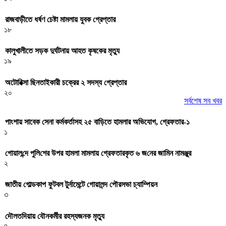
রাজবাড়ীতে ধর্ষণ চেষ্টা মামলায় যুবক গ্রেপ্তার
১৮
কালুখালীতে সড়ক দুর্ঘটনায় আহত কৃষকের মৃত্যু
১৯
অটোরিক্সা ছিনতাইকারী চক্রের ২ সদস্য গ্রেপ্তার
২০
সর্বশেষ সব খবর
পাংশায় সাবেক সেনা কর্মকর্তাসহ ২৫ বাড়িতে হামলার অভিযোগ, গ্রেফতার-১
১
গোয়াল‌ন্দে পু‌লি‌শের উপর হামলা মামলায় গ্রেফতারকৃত ৬ জ‌নের জা‌মিন নামঞ্জুর
২
জাতীয় গোল্ডকাপ ফুটবল টুর্নামেন্টে গোয়ালন্দ পৌরসভা চ্যাম্পিয়ন
৩
দৌলতদিয়ায় যৌনকর্মীর রহস্যজনক মৃত্যু