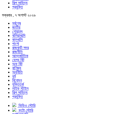
শিল্প সাহিত্য
প্রযুক্তি
শুক্রবার , ৭ অগাস্ট ২০২৬
সর্বশেষ
জাতীয়
গোয়ালন্দ
বালিয়াকান্দি
কালুখালি
পাংশা
রাজবাড়ী সদর
রাজনীতি
আন্তর্জাতিক
হেলথ বিট
অফ বিট
বাণিজ্য
অর্থনীতি
ধর্ম
বিনোদন
যুক্তিতর্ক
লাইফ স্টাইল
শিল্প সাহিত্য
প্রযুক্তি
ভিডিও স্টোরি
ফটো স্টোরি