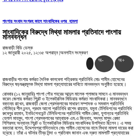
পাংশায় সংবাদ সংগ্রহ কালে সাংবাদিকের ওপর হামলা
সাংবাদিকের বিরুদ্ধে মিথ্যা মামলার প্রতিবাদে পাংশায়
মানববন্ধন
রাজবাড়ী বিডি ডেস্ক
১২ জানুয়ারী ২০২৫, ১২:৩৫ অপরাহ্ন
|
অনলাইন সংস্করণ
অ-
অ+
রাজবাড়ীর পাংশায় কর্মরত দৈনিক কালবেলা পত্রিকার প্রতিনিধি মোঃ শামীম হোসেনের
বিরুদ্ধে ষড়যন্ত্রমূলক মিথ্যা মামলা প্রত্যাহারের দাবিতে মানববন্ধন অনুষ্ঠিত হয়েছে।
রোববার (১২ জানুয়ারি) পাংশা পৌর শহরের আব্দুল মালেক প্লাজার সামনে এ মানববন্ধন
করেন জেলায় কর্মরত প্রিন্ট ও ইলেকট্রনিক মিডিয়ায় কর্মরত সাংবাদিকরা। মানববন্ধনে
বক্তব্য রাখেন, রাজবাড়ী জেলা প্রেসক্লাবের সাধারণ সম্পাদক ও সমকাল প্রতিনিধি
সৌমিত্র শীল চন্দন, প্রথম আলো প্রতিনিধি রাশেদ রায়হান, যমুনা টেলিভিশনের প্রতিনিধি
রুবেলুর রহমান, ইনডিপেনডেন্ট টেলিভিশনের প্রতিনিধি শামীম রেজা, যুগান্তর প্রতিনিধি
হেলাল মাহমুদ, পাংশা প্রেসক্লাবের আহ্বায়ক এম.এ জিন্নাহ, সদস্য মাসুদ রেজা
শিশিরসহ অন্যান্য প্রিন্ট ও ইলেকট্রনিক মিডিয়ার সাংবাদিকর উপস্থিত ছিলেন। এ সময়
বক্তারা বলেন, উদ্দেশ্যপ্রণোদিতভাবে মোঃ শামীম হোসেনের নামে মিথ্যা মামলা দায়ের করা
হয়েছে। তাঁরা এ ঘটনার তীব্র নিন্দা ও প্রতিবাদ জানান এবং দ্রুত মামলাটি প্রত্যাহারের