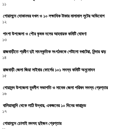
১১
গোয়ালন্দে দোকানঘর দখল ও ১০ লক্ষাধিক টাকার মালামাল লুটের অভিযোগ
১২
পাংশা উপজেলা ও পৌর কৃষক দলের আহবায়ক কমিটি ঘোষণা
১৩
রাজবাড়ীতে প্রবীণ দুই সাংস্কৃতিক সংগঠককে পেটালো বখাটেরা, নিন্দার ঝড়
১৪
রাজবাড়ী জেলা জিয়া সাইবার ফোর্সের ১০১ সদস্য কমিটি অনুমোদন
১৫
গোয়ালন্দ উপজেলা যুবলীগ সভাপতি ও সাবেক জেলা পরিষদ সদস্য গ্রেপ্তার
১৬
বালিয়াকান্দি থেকে লাঠি উদ্ধার, একজনের ১০ দিনের কারাদন্ড
১৭
গোয়ালন্দে চোলাই মদসহ দুইজন গ্রেপ্তার