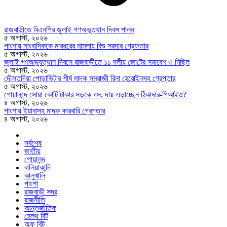
রাজবাড়ীতে বিএন‌পির জুলাই গণঅভূত্থান দিবস পালন
৫ অগাস্ট, ২০২৬
পাংশায় সাংবাদিককে মারধরের মামলায় বিশু সরদার গ্রেফতার
৫ অগাস্ট, ২০২৬
জুলাই গণঅভ্যুত্থান দিবসে রাজবাড়ীতে ১১ দলীয় জো‌টের সমাবেশ ও মি‌ছিল
৫ অগাস্ট, ২০২৬
দৌলতদিয়া পোড়াভিটার শীর্ষ মাদক সম্রাজ্ঞী রিনা হেরোইনসহ গ্রেপ্তার
৫ অগাস্ট, ২০২৬
গোয়ালন্দে সোয়া কোটি টাকার সড়কে ধস, দায় এড়াচ্ছেন ঠিকাদার-পিআইও?
৪ অগাস্ট, ২০২৬
পাংশায় ইয়াবাসহ মাদক কারবারি গ্রেপ্তার
৪ অগাস্ট, ২০২৬
সর্বশেষ
জাতীয়
গোয়ালন্দ
বালিয়াকান্দি
কালুখালি
পাংশা
রাজবাড়ী সদর
রাজনীতি
আন্তর্জাতিক
হেলথ বিট
অফ বিট