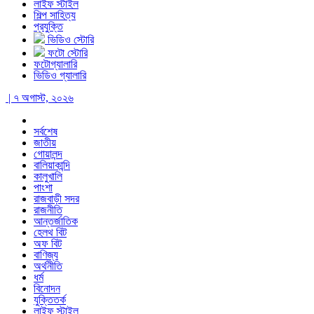
লাইফ স্টাইল
শিল্প সাহিত্য
প্রযুক্তি
ভিডিও স্টোরি
ফটো স্টোরি
ফটোগ্যালারি
ভিডিও গ্যালারি
| ৭ অগাস্ট, ২০২৬
সর্বশেষ
জাতীয়
গোয়ালন্দ
বালিয়াকান্দি
কালুখালি
পাংশা
রাজবাড়ী সদর
রাজনীতি
আন্তর্জাতিক
হেলথ বিট
অফ বিট
বাণিজ্য
অর্থনীতি
ধর্ম
বিনোদন
যুক্তিতর্ক
লাইফ স্টাইল