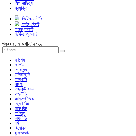
শিল্প সাহিত্য
প্রযুক্তি
ভিডিও স্টোরি
ফটো স্টোরি
ফটোগ্যালারি
ভিডিও গ্যালারি
শুক্রবার , ৭ অগাস্ট ২০২৬
সর্বশেষ
জাতীয়
গোয়ালন্দ
বালিয়াকান্দি
কালুখালি
পাংশা
রাজবাড়ী সদর
রাজনীতি
আন্তর্জাতিক
হেলথ বিট
অফ বিট
বাণিজ্য
অর্থনীতি
ধর্ম
বিনোদন
যুক্তিতর্ক