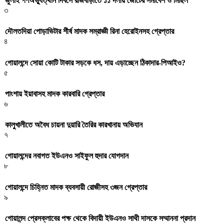
জুলাই গণঅভ্যুত্থান দিবসে রাজবাড়ীতে ১১ দলীয় জো‌টের সমাবেশ ও মি‌ছিল
৩
দৌলতদিয়া পোড়াভিটার শীর্ষ মাদক সম্রাজ্ঞী রিনা হেরোইনসহ গ্রেপ্তার
৪
গোয়ালন্দে সোয়া কোটি টাকার সড়কে ধস, দায় এড়াচ্ছেন ঠিকাদার-পিআইও?
৫
পাংশায় ইয়াবাসহ মাদক কারবারি গ্রেপ্তার
৬
কালুখালীতে অবৈধ চায়না দুয়ারি তৈরির কারখানায় অভিযান
৭
গোয়ালন্দের নবাগত ইউএনও সাইফুল হুদার যোগদান
৮
গোয়ালন্দে চিহ্নিত মাদক ব্যবসায়ী রোজীসহ ৩জন গ্রেপ্তার
৯
গোয়ালন্দ প্রেসক্লাবের পক্ষ থেকে বিদায়ী ইউএনও সাথী দাসকে সম্মাননা প্রদান