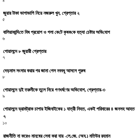
৪
জুয়ার টাকা ভাগাভাগি নিয়ে নজরুল খুন, গ্রেপ্তার ২
৫
বা‌লিয়াকা‌ন্দি‌তে বিষ প্রয়োগ ও গলা কে‌টে কৃষক‌কে হত্যা চেষ্টার অ‌ভি‌যোগ
৬
গোয়ালন্দে ৮ জুয়ারী গ্রেপ্তার
৭
দেড়মাস সংসার করার পর জানা গেল নববধু আসলে পুরুষ
৮
গোয়ালন্দে দুই তরুনীকে তুলে নিয়ে গণধর্ষণের অভিযোগ, গ্রেপ্তার-৩
৯
গোয়ালন্দে ড্রামট্রাক চাপায় ইজিবাইকের ১ যাত্রী নিহত, একই পরিবারের ৪ জনসহ আহত
৭
১০
রাজনীতি না করেও মানুষের সেবা করা যায় -লে.জে. (অব.) মতিউর রহমান