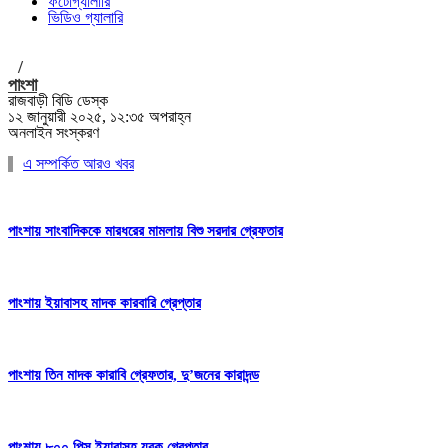
ফটোগ্যালারি
ভিডিও গ্যালারি
/
পাংশা
রাজবাড়ী বিডি ডেস্ক
১২ জানুয়ারী ২০২৫, ১২:৩৫ অপরাহ্ন
অনলাইন সংস্করণ
এ সম্পর্কিত আরও খবর
পাংশায় সাংবাদিককে মারধরের মামলায় বিশু সরদার গ্রেফতার
পাংশায় ইয়াবাসহ মাদক কারবারি গ্রেপ্তার
পাংশায় তিন মাদক কারাবি গ্রেফতার, দু’জনের কারাদন্ড
পাংশায় ৮০০ পিস ইয়াবাসহ যুবক গ্রেপ্তার