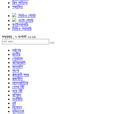
শিল্প সাহিত্য
প্রযুক্তি
ভিডিও স্টোরি
ফটো স্টোরি
ফটোগ্যালারি
ভিডিও গ্যালারি
শুক্রবার , ৭ অগাস্ট ২০২৬
সর্বশেষ
জাতীয়
গোয়ালন্দ
বালিয়াকান্দি
কালুখালি
পাংশা
রাজবাড়ী সদর
রাজনীতি
আন্তর্জাতিক
হেলথ বিট
অফ বিট
বাণিজ্য
অর্থনীতি
ধর্ম
বিনোদন
যুক্তিতর্ক