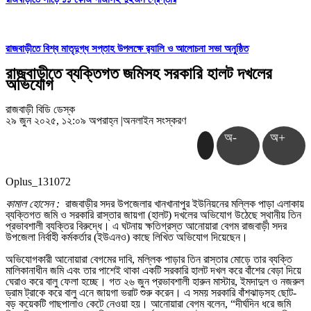
রাজবাড়ীতে বিশ্ব মাতৃদুগ্ধ সপ্তাহ উপলক্ষে র‌্যালি ও আলোচনা সভা অনুষ্ঠিত
রাজবাড়ীতে ব্যক্তিগত জমিসহ সরকারি হালট দখলের
অভিযোগ
রাজবাড়ী বিডি ডেস্ক
২৯ জুন ২০২৫, ১২:০৯ অপরাহ্ন
|
অনলাইন সংস্করণ
অ-
অ+
Oplus_131072
কামাল হোসেন :
রাজবাড়ীর সদর উপজেলার খানখানাপুর ইউনিয়নের মল্লিক পাড়া এলাকায়
ব্যক্তিগত জমি ও সরকারি রাস্তার জায়গা (হালট) দখলের অভিযোগ উঠেছে স্থানীয় তিন
প্রভাবশালী ব্যক্তির বিরুদ্ধে। এ ঘটনায় ক্ষতিগ্রস্ত আনোয়ারা বেগম রাজবাড়ী সদর
উপজেলা নির্বাহী কর্মকর্তার (ইউএনও) কাছে লিখিত অভিযোগ দিয়েছেন।
অভিযোগকারী আনোয়ারা বেগমের দাবি, মল্লিক পাড়ার তিন রাস্তার মোড়ে তার ব্যক্তি
মালিকানাধীন জমি এবং তার পাশেই থাকা একটি সরকারি হালট দখল করে বাঁশের বেড়া দিয়ে
ঘেরাও করে বালু ফেলা হচ্ছে। গত ২৬ জুন প্রভাবশালী হারুন মাস্টার, ইমদাদুল ও নজরুল
ড্রাম ট্রাকে করে বালু এনে জায়গা ভরাট শুরু করেন। এ সময় সরকারি বাঁশঝাড়সহ ছোট-
বড় কয়েকটি গাছপালাও কেটে নেওয়া হয়। আনোয়ারা বেগম বলেন, “দীর্ঘদিন ধরে জমি