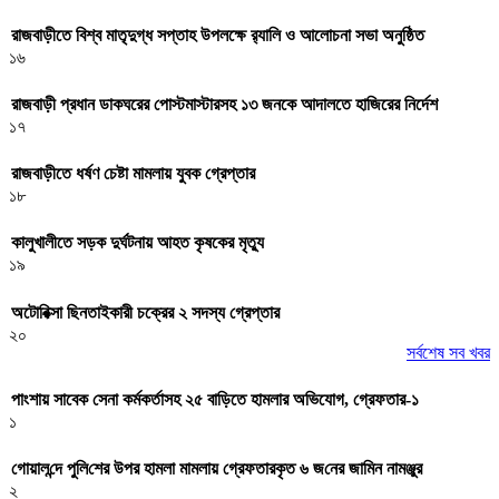
রাজবাড়ীতে বিশ্ব মাতৃদুগ্ধ সপ্তাহ উপলক্ষে র‌্যালি ও আলোচনা সভা অনুষ্ঠিত
১৬
রাজবাড়ী প্রধান ডাকঘরের পোস্টমাস্টারসহ ১৩ জনকে আদালতে হাজিরের নির্দেশ
১৭
রাজবাড়ীতে ধর্ষণ চেষ্টা মামলায় যুবক গ্রেপ্তার
১৮
কালুখালীতে সড়ক দুর্ঘটনায় আহত কৃষকের মৃত্যু
১৯
অটোরিক্সা ছিনতাইকারী চক্রের ২ সদস্য গ্রেপ্তার
২০
সর্বশেষ সব খবর
পাংশায় সাবেক সেনা কর্মকর্তাসহ ২৫ বাড়িতে হামলার অভিযোগ, গ্রেফতার-১
১
গোয়াল‌ন্দে পু‌লি‌শের উপর হামলা মামলায় গ্রেফতারকৃত ৬ জ‌নের জা‌মিন নামঞ্জুর
২