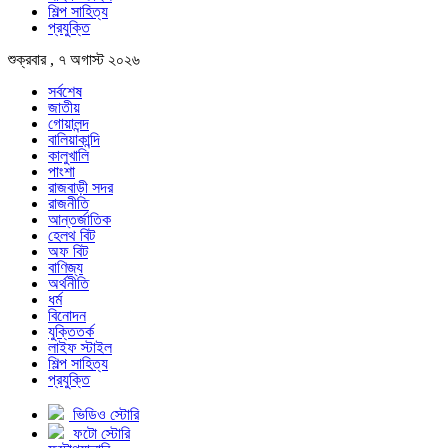
শিল্প সাহিত্য
প্রযুক্তি
শুক্রবার , ৭ অগাস্ট ২০২৬
সর্বশেষ
জাতীয়
গোয়ালন্দ
বালিয়াকান্দি
কালুখালি
পাংশা
রাজবাড়ী সদর
রাজনীতি
আন্তর্জাতিক
হেলথ বিট
অফ বিট
বাণিজ্য
অর্থনীতি
ধর্ম
বিনোদন
যুক্তিতর্ক
লাইফ স্টাইল
শিল্প সাহিত্য
প্রযুক্তি
ভিডিও স্টোরি
ফটো স্টোরি