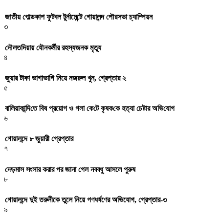
জাতীয় গোল্ডকাপ ফুটবল টুর্নামেন্টে গোয়ালন্দ পৌরসভা চ্যাম্পিয়ন
৩
দৌলতদিয়ায় যৌনকর্মীর রহস্যজনক মৃত্যু
৪
জুয়ার টাকা ভাগাভাগি নিয়ে নজরুল খুন, গ্রেপ্তার ২
৫
বা‌লিয়াকা‌ন্দি‌তে বিষ প্রয়োগ ও গলা কে‌টে কৃষক‌কে হত্যা চেষ্টার অ‌ভি‌যোগ
৬
গোয়ালন্দে ৮ জুয়ারী গ্রেপ্তার
৭
দেড়মাস সংসার করার পর জানা গেল নববধু আসলে পুরুষ
৮
গোয়ালন্দে দুই তরুনীকে তুলে নিয়ে গণধর্ষণের অভিযোগ, গ্রেপ্তার-৩
৯