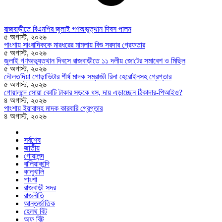
রাজবাড়ীতে বিএন‌পির জুলাই গণঅভূত্থান দিবস পালন
৫ অগাস্ট, ২০২৬
পাংশায় সাংবাদিককে মারধরের মামলায় বিশু সরদার গ্রেফতার
৫ অগাস্ট, ২০২৬
জুলাই গণঅভ্যুত্থান দিবসে রাজবাড়ীতে ১১ দলীয় জো‌টের সমাবেশ ও মি‌ছিল
৫ অগাস্ট, ২০২৬
দৌলতদিয়া পোড়াভিটার শীর্ষ মাদক সম্রাজ্ঞী রিনা হেরোইনসহ গ্রেপ্তার
৫ অগাস্ট, ২০২৬
গোয়ালন্দে সোয়া কোটি টাকার সড়কে ধস, দায় এড়াচ্ছেন ঠিকাদার-পিআইও?
৪ অগাস্ট, ২০২৬
পাংশায় ইয়াবাসহ মাদক কারবারি গ্রেপ্তার
৪ অগাস্ট, ২০২৬
সর্বশেষ
জাতীয়
গোয়ালন্দ
বালিয়াকান্দি
কালুখালি
পাংশা
রাজবাড়ী সদর
রাজনীতি
আন্তর্জাতিক
হেলথ বিট
অফ বিট