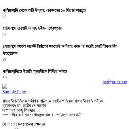
বালিয়াকান্দি থেকে লাঠি উদ্ধার, একজনের ১০ দিনের কারাদন্ড
১৭
গোয়ালন্দে চোলাই মদসহ দুইজন গ্রেপ্তার
১৮
গোয়ালন্দে বহুতল মার্কেট নির্মাণের শুরুতেই অনিয়ম! কাজ না করেই কোটি টাকার বিল
উত্তোলন
১৯
বালিয়াকান্দিতে ইতালি প্রবাসীকে পিটিয়ে আহত
২০
জনপ্রিয় সব খবর
Sample Page
রাজবাড়ী ভিত্তিক সর্বাধিক পঠিত অনলাইন পত্রিকা রাজবাড়ী বিডি ডট কম
প্রকাশকঃ ডা. রাজীব দে সরকার
সম্পাদকঃ আজু শিকদার
সম্পাদকীয় কার্যালয় : গোয়ালন্দ বাজার, গোয়ালন্দ, রাজবাড়ী।
ফোন :
+৮৮০১৭১৩৫৪৭৮৭৪