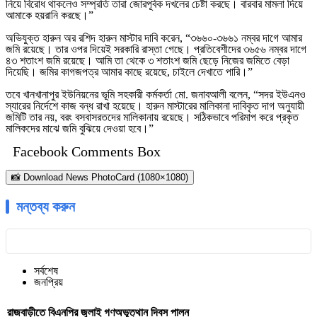
নিয়ে বিরোধ থাকলেও সম্প্রতি তারা জোরপূর্বক দখলের চেষ্টা করছে। বারবার মামলা দিয়ে
আমাকে হয়রানি করছে।”
অভিযুক্ত হারুন অর রশিদ হারুন মাস্টার দাবি করেন, “৩৬৬০-৩৬৬১ নম্বর দাগে আমার
জমি রয়েছে। তার ওপর দিয়েই সরকারি রাস্তা গেছে। প্রতিবেশীদের ৩৬৫৬ নম্বর দাগে
৪৩ শতাংশ জমি রয়েছে। আমি তা থেকে ৩ শতাংশ জমি ছেড়ে নিজের জমিতে বেড়া
দিয়েছি। জমির কাগজপত্র আমার কাছে রয়েছে, চাইলে দেখাতে পারি।”
তবে খানখানাপুর ইউনিয়নের ভূমি সহকারী কর্মকর্তা মো. জনাবআলী বলেন, “সদর ইউএনও
স্যারের নির্দেশে কাজ বন্ধ রাখা হয়েছে। হারুন মাস্টারের মালিকানা দাবিকৃত দাগ অনুযায়ী
জমিটি তার নয়, বরং বসবাসরতদের মালিকানায় রয়েছে। সঠিকভাবে পরিমাপ করে প্রকৃত
মালিকদের মাঝে জমি বুঝিয়ে দেওয়া হবে।”
Facebook Comments Box
📸 Download News PhotoCard (1080×1080)
মন্তব্য করুন
সর্বশেষ
জনপ্রিয়
রাজবাড়ীতে বিএন‌পির জুলাই গণঅভূত্থান দিবস পালন