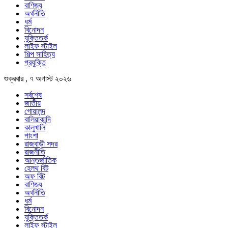
বাণিজ্য
অর্থনীতি
ধর্ম
বিনোদন
যুক্তিতর্ক
লাইফ স্টাইল
শিল্প সাহিত্য
প্রযুক্তি
শুক্রবার , ৭ অগাস্ট ২০২৬
সর্বশেষ
জাতীয়
গোয়ালন্দ
বালিয়াকান্দি
কালুখালি
পাংশা
রাজবাড়ী সদর
রাজনীতি
আন্তর্জাতিক
হেলথ বিট
অফ বিট
বাণিজ্য
অর্থনীতি
ধর্ম
বিনোদন
যুক্তিতর্ক
লাইফ স্টাইল