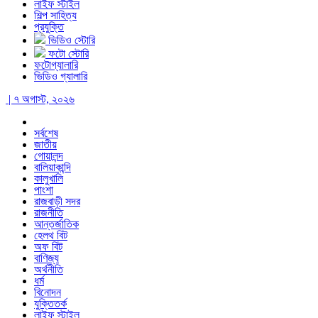
লাইফ স্টাইল
শিল্প সাহিত্য
প্রযুক্তি
ভিডিও স্টোরি
ফটো স্টোরি
ফটোগ্যালারি
ভিডিও গ্যালারি
| ৭ অগাস্ট, ২০২৬
সর্বশেষ
জাতীয়
গোয়ালন্দ
বালিয়াকান্দি
কালুখালি
পাংশা
রাজবাড়ী সদর
রাজনীতি
আন্তর্জাতিক
হেলথ বিট
অফ বিট
বাণিজ্য
অর্থনীতি
ধর্ম
বিনোদন
যুক্তিতর্ক
লাইফ স্টাইল