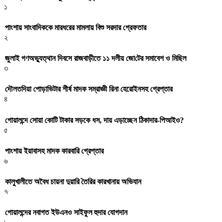
১
পাংশায় সাংবাদিককে মারধরের মামলায় বিশু সরদার গ্রেফতার
২
জুলাই গণঅভ্যুত্থান দিবসে রাজবাড়ীতে ১১ দলীয় জো‌টের সমাবেশ ও মি‌ছিল
৩
দৌলতদিয়া পোড়াভিটার শীর্ষ মাদক সম্রাজ্ঞী রিনা হেরোইনসহ গ্রেপ্তার
৪
গোয়ালন্দে সোয়া কোটি টাকার সড়কে ধস, দায় এড়াচ্ছেন ঠিকাদার-পিআইও?
৫
পাংশায় ইয়াবাসহ মাদক কারবারি গ্রেপ্তার
৬
কালুখালীতে অবৈধ চায়না দুয়ারি তৈরির কারখানায় অভিযান
৭
গোয়ালন্দের নবাগত ইউএনও সাইফুল হুদার যোগদান