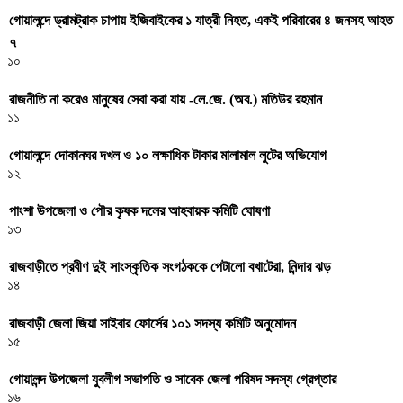
গোয়ালন্দে ড্রামট্রাক চাপায় ইজিবাইকের ১ যাত্রী নিহত, একই পরিবারের ৪ জনসহ আহত
৭
১০
রাজনীতি না করেও মানুষের সেবা করা যায় -লে.জে. (অব.) মতিউর রহমান
১১
গোয়ালন্দে দোকানঘর দখল ও ১০ লক্ষাধিক টাকার মালামাল লুটের অভিযোগ
১২
পাংশা উপজেলা ও পৌর কৃষক দলের আহবায়ক কমিটি ঘোষণা
১৩
রাজবাড়ীতে প্রবীণ দুই সাংস্কৃতিক সংগঠককে পেটালো বখাটেরা, নিন্দার ঝড়
১৪
রাজবাড়ী জেলা জিয়া সাইবার ফোর্সের ১০১ সদস্য কমিটি অনুমোদন
১৫
গোয়ালন্দ উপজেলা যুবলীগ সভাপতি ও সাবেক জেলা পরিষদ সদস্য গ্রেপ্তার
১৬