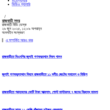
ফটোগ্যালারি
ভিডিও গ্যালারি
/
রাজবাড়ী সদর
রাজবাড়ী বিডি ডেস্ক
২৯ জুন ২০২৫, ১২:০৯ অপরাহ্ন
অনলাইন সংস্করণ
এ সম্পর্কিত আরও খবর
রাজবাড়ীতে বিএন‌পির জুলাই গণঅভূত্থান দিবস পালন
জুলাই গণঅভ্যুত্থান দিবসে রাজবাড়ীতে ১১ দলীয় জো‌টের সমাবেশ ও মি‌ছিল
রাজবাড়ীতে গ্রাহকদের কোটি টাকা আত্মসাৎ: পোস্ট মাস্টারসহ ৭ জনের বিরুদ্ধে মামলা
রাজবাড়ীতে সাড়ে ১১ কেজি গাঁজাসহ দুইজন গ্রেপ্তার