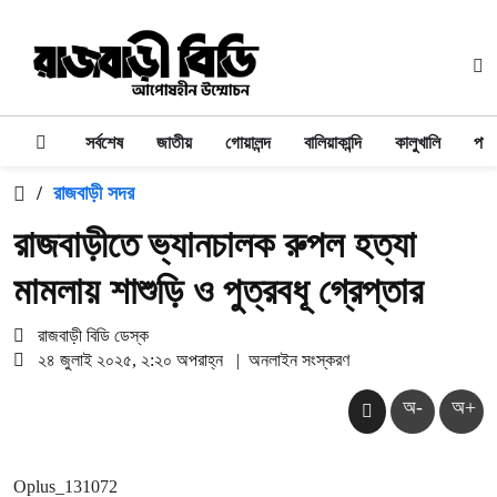
সর্বশেষ
জাতীয়
গোয়ালন্দ
বালিয়াকান্দি
কালুখালি
পাং
/
রাজবাড়ী সদর
রাজবাড়ীতে ভ্যানচালক রুপল হত্যা
মামলায় শাশুড়ি ও পুত্রবধূ গ্রেপ্তার
রাজবাড়ী বিডি ডেস্ক
২৪ জুলাই ২০২৫, ২:২০ অপরাহ্ন
|
অনলাইন সংস্করণ
অ-
অ+
Oplus_131072