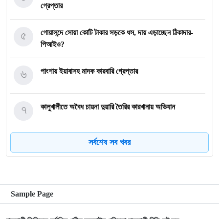
গ্রেপ্তার
৫
গোয়ালন্দে সোয়া কোটি টাকার সড়কে ধস, দায় এড়াচ্ছেন ঠিকাদার-
পিআইও?
৬
পাংশায় ইয়াবাসহ মাদক কারবারি গ্রেপ্তার
৭
কালুখালীতে অবৈধ চায়না দুয়ারি তৈরির কারখানায় অভিযান
সর্বশেষ সব খবর
৮
গোয়ালন্দের নবাগত ইউএনও সাইফুল হুদার যোগদান
৯
গোয়ালন্দে চিহ্নিত মাদক ব্যবসায়ী রোজীসহ ৩জন গ্রেপ্তার
Sample Page
১০
গোয়ালন্দ প্রেসক্লাবের পক্ষ থেকে বিদায়ী ইউএনও সাথী দাসকে