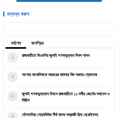
মন্তব্য করুন
সর্বশেষ
জনপ্রিয়
১
রাজবাড়ীতে বিএন‌পির জুলাই গণঅভূত্থান দিবস পালন
২
পাংশায় সাংবাদিককে মারধরের মামলায় বিশু সরদার গ্রেফতার
৩
জুলাই গণঅভ্যুত্থান দিবসে রাজবাড়ীতে ১১ দলীয় জো‌টের সমাবেশ ও
মি‌ছিল
৪
দৌলতদিয়া পোড়াভিটার শীর্ষ মাদক সম্রাজ্ঞী রিনা হেরোইনসহ