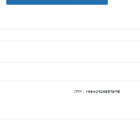
ফোন :
+৮৮০১৭১৩৫৪৭৮৭৪