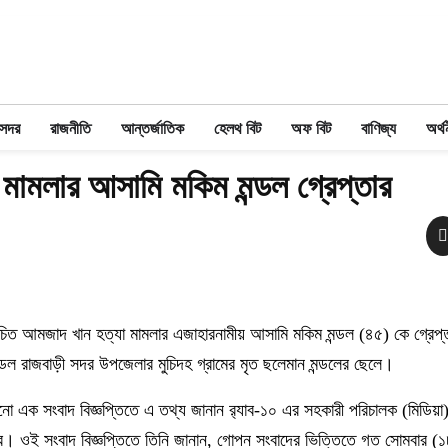
 সদর
রাজনীতি
আন্তর্জাতিক
হেলথ বিট
অফ বিট
বাণিজ্য
অর্থ
 মামলার আসামি মকিম মন্ডল গ্রেপ্তার
ত আমজাদ খান হত্যা মামলার এজাহারনামীয় আসামি মকিম মন্ডল (৪৫) কে গ্রেপ্
মন্ডল রাজবাড়ী সদর উপজেলার মুচিদহ গ্রামের মৃত ছলেমান মন্ডলের ছেলে।
ানো এক সংবাদ বিজ্ঞপ্তিতে এ তথ্য জানান র‌্যাব-১০ এর সহকারী পরিচালক (মিডিয়া
কার। ওই সংবাদ বিজ্ঞপ্তিতে তিনি জানান, গোপন সংবাদের ভিত্তিতে গত সোমবার (