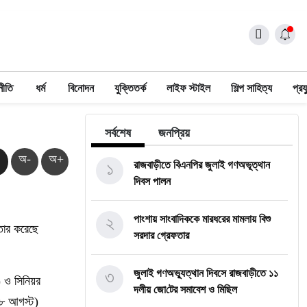
নীতি
ধর্ম
বিনোদন
যুক্তিতর্ক
লাইফ স্টাইল
শিল্প সাহিত্য
প্রয
সর্বশেষ
জনপ্রিয়
অ-
অ+
১
রাজবাড়ীতে বিএন‌পির জুলাই গণঅভূত্থান
দিবস পালন
২
পাংশায় সাংবাদিককে মারধরের মামলায় বিশু
তার করেছে
সরদার গ্রেফতার
৩
জুলাই গণঅভ্যুত্থান দিবসে রাজবাড়ীতে ১১
) ও সিনিয়র
দলীয় জো‌টের সমাবেশ ও মি‌ছিল
১৮ আগস্ট)