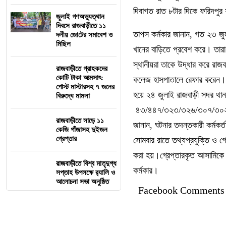
দিবাগত রাত ৮টার দিকে ফরিদপুর
জুলাই গণঅভ্যুত্থান
দিবসে রাজবাড়ীতে ১১
তাপস কর্মকার জানান, গত ২৩ জুল
দলীয় জো‌টের সমাবেশ ও
মি‌ছিল
খানের বাড়িতে প্রবেশ করে। তার
স্থানীয়রা তাকে উদ্ধার করে রা
রাজবাড়ীতে গ্রাহকদের
কোটি টাকা আত্মসাৎ:
কলেজ হাসপাতালে রেফার করেন। 
পোস্ট মাস্টারসহ ৭ জনের
হয়ে ২৪ জুলাই রাজবাড়ী সদর থান
বিরুদ্ধে মামলা
৪৩/৪৪৭/৩২৩/৩২৬/৩০৭/৩০২/৫
রাজবাড়ীতে সাড়ে ১১
জানান, ঘটনার তদন্তকারী কর্মকর্
কেজি গাঁজাসহ দুইজন
গ্রেপ্তার
সোমবার রাতে তথ্যপ্রযুক্তি ও গো
করা হয়।গ্রেপ্তারকৃত আসামিকে প
রাজবাড়ীতে বিশ্ব মাতৃদুগ্ধ
কর্মকার।
সপ্তাহ উপলক্ষে র‌্যালি ও
আলোচনা সভা অনুষ্ঠিত
Facebook Comments