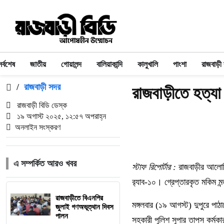
সর্বশেষ
জাতীয়
গোয়ালন্দ
বালিয়াকান্দি
কালুখালি
পাংশা
রাজবাড়ী
/
রাজবাড়ী সদর
রাজবাড়ীতে হত্যা
রাজবাড়ী বিডি ডেস্ক
১৯ অগাস্ট ২০২৫, ১২:৫৭ অপরাহ্ন
অনলাইন সংস্করণ
এ সম্পর্কিত আরও খবর
স্টাফ রিপোর্টার :
রাজবাড়ীর আলোচি
র‌্যাব-১০। গ্রেপ্তারকৃত মকিম 
রাজবাড়ীতে বিএন‌পির
মঙ্গলবার (১৯ আগস্ট) দুপুরে পাঠ
জুলাই গণঅভূত্থান দিবস
পালন
সহকারী পুলিশ সুপার তাপস কর্ম