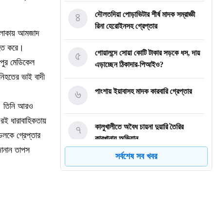
৪
দৌলতদিয়া পোড়াভিটার শীর্ষ মাদক সম্রাজ্ঞী
রিনা হেরোইনসহ গ্রেপ্তার
 এলাকায় আমজাদ
আহত করে।
৫
গোয়ালন্দে সোয়া কোটি টাকার সড়কে ধস, দায়
দপুর মেডিকেল
এড়াচ্ছেন ঠিকাদার-পিআইও?
িহতের ভাই বাদী
৬
পাংশায় ইয়াবাসহ মাদক কারবারি গ্রেপ্তার
। তিনি আরও
এরই ধারাবাহিকতায়
৭
কালুখালীতে অবৈধ চায়না দুয়ারি তৈরির
ডলকে গ্রেপ্তার
কারখানায় অভিযান
জানান তাপস
সর্বশেষ সব খবর
৮
গোয়ালন্দের নবাগত ইউএনও সাইফুল হুদার
যোগদান
৯
গোয়ালন্দে চিহ্নিত মাদক ব্যবসায়ী রোজীসহ
৩জন গ্রেপ্তার