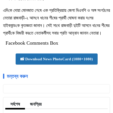
এদি‌কে দোয়া মোনজাত শে‌ষে এক প্রতি‌ক্রিয়ায় জেলা বিএনপি ও অঙ্গ সংগঠ‌নের
নেতারা রাজবাড়ী-২ আস‌নে ধা‌নের শী‌ষের প্রার্থী ঘোষনা করায় দ‌লের
হাইকমান্ড‌কে কৃতজ্ঞতা জানান। সেই সা‌থে রাজবাড়ী দুইটি আসনে ধা‌নের শী‌ষের
প্রার্থী‌কে বিজয়ী কর‌তে নেতাকর্মীসহ সবার প্রতি আহ্বান জানান নেতারা।
Facebook Comments Box
📸 Download News PhotoCard (1080×1080)
মন্তব্য করুন
সর্বশেষ
জনপ্রিয়