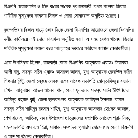
বিএন‌পি চেয়ারপার্সন ও তিন বা‌রের সা‌বেক প্রধানমন্ত্রী বেগম খা‌লেদা জিয়ার
শা‌রি‌রিক সুস্থ‌্যতা কামনার মিলাদ ও দোয়া মোনাজাত অনু‌ষ্ঠিত হ‌য়েছে।
বৃহস্প‌তিবার বিকাল সা‌ড়ে ৪টার দি‌কে জেলা বিএন‌পির আয়োজ‌নে জেলা বিএন‌পির
দলীয় কার্যাল‌য়ে এই দোয়া মাহ‌ফিল অনু‌ষ্ঠিত হয়। এ সময় বেগম খা‌লেদা জিয়ার
শা‌রি‌রিক সুস্থ‌্যতা কামনা ক‌রে আল্লাহর দরবা‌রে ফ‌রিয়াদ জানান নেতাকর্মীরা।
এতে উপ‌স্থিত ছি‌লেন, রাজবাড়ী জেলা বিএন‌পির আহ্বায়ক এ‌্যাডঃ লিয়াকত
আলী বাবু, সদস‌্য স‌চিব এ‌্যাডঃ কামরুল আলম, যুগ্ম আহ্বায়ক রেজাউল ক‌রিম
শিকদার পিন্টু, জেলা স্বেচ্ছা‌সেবক দ‌লের সা‌বেক সভাপ‌তি মোস্তা‌ফিজুর রহমান
লিখন, আহ্বায়ক আব্দুল মা‌লেক খান, জেলা যুবদ‌লের সদস‌্য স‌চিব ইঞ্চি‌নিয়ার
আমিনুর রহমান ঝন্টু, জেলা ছাত্রদ‌লের আহ্বায়ক আরিফুল ইসলাম রোমান,
সদস‌্য স‌চিব শা‌হিনুর রহমান শা‌হিন, যুগ্ম আহ্বায়ক আসজাদ হো‌সেন আজাদ,
শেখ রা‌সেল, আতিক, সদর উপজেলা ছাত্রদ‌লের সভাপ‌তি সো‌হেল প্রামা‌নিক,
সহ-সভাপ‌তি এস এম হিরা, সাধারন সম্পাদক প‌্যা‌রিস হো‌সেনসহ জেলা বিএন‌পি
ও অঙ্গ সংগঠ‌নে‌র নেতাকর্মীরা।