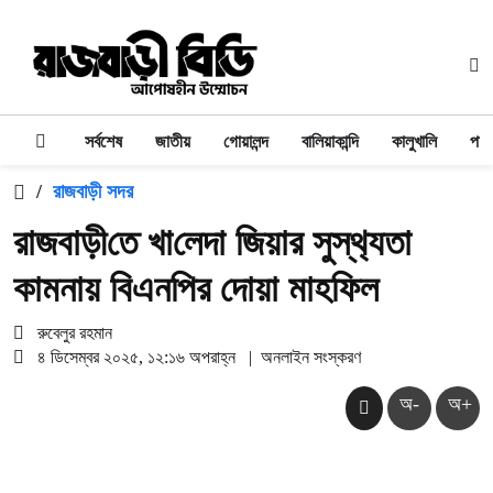
সর্বশেষ
জাতীয়
গোয়ালন্দ
বালিয়াকান্দি
কালুখালি
পাং
/
রাজবাড়ী সদর
রাজবাড়ী‌তে খা‌লেদা জিয়ার সুস্থ‌্যতা
কামনায় বিএন‌পির দোয়া মাহফিল
রুবেলুর রহমান
৪ ডিসেম্বর ২০২৫, ১২:১৬ অপরাহ্ন
|
অনলাইন সংস্করণ
অ-
অ+