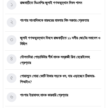
১
রাজবাড়ীতে বিএন‌পির জুলাই গণঅভূত্থান দিবস পালন
২
পাংশায় সাংবাদিককে মারধরের মামলায় বিশু সরদার গ্রেফতার
৩
জুলাই গণঅভ্যুত্থান দিবসে রাজবাড়ীতে ১১ দলীয় জো‌টের সমাবেশ ও
মি‌ছিল
৪
দৌলতদিয়া পোড়াভিটার শীর্ষ মাদক সম্রাজ্ঞী রিনা হেরোইনসহ
গ্রেপ্তার
৫
গোয়ালন্দে সোয়া কোটি টাকার সড়কে ধস, দায় এড়াচ্ছেন ঠিকাদার-
পিআইও?
৬
পাংশায় ইয়াবাসহ মাদক কারবারি গ্রেপ্তার