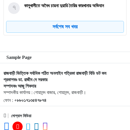
৭
কালুখালীতে অবৈধ চায়না দুয়ারি তৈরির কারখানায় অভিযান
সর্বশেষ সব খবর
৮
গোয়ালন্দের নবাগত ইউএনও সাইফুল হুদার যোগদান
৯
গোয়ালন্দে চিহ্নিত মাদক ব্যবসায়ী রোজীসহ ৩জন গ্রেপ্তার
Sample Page
১০
গোয়ালন্দ প্রেসক্লাবের পক্ষ থেকে বিদায়ী ইউএনও সাথী দাসকে
রাজবাড়ী ভিত্তিক সর্বাধিক পঠিত অনলাইন পত্রিকা রাজবাড়ী বিডি ডট কম
সম্মাননা প্রদান
প্রকাশকঃ ডা. রাজীব দে সরকার
সম্পাদকঃ আজু শিকদার
১১
কালুখালীতে বাস-মাহেন্দ্র সংঘর্ষ নিহত-১ আহত ৫
সম্পাদকীয় কার্যালয় : গোয়ালন্দ বাজার, গোয়ালন্দ, রাজবাড়ী।
ফোন :
+৮৮০১৭১৩৫৪৭৮৭৪
১২
পদ্মা নদীতে নৌ পুলিশের অভিযানে অবৈধ চায়না দুয়ারী জালসহ জেলে
সোশ্যাল মিডিয়া
আটক