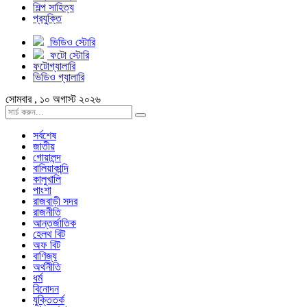
শিল্প সাহিত্য
প্রযুক্তি
ভিডিও স্টোরি
ফটো স্টোরি
ফটোগ্যালারি
ভিডিও গ্যালারি
সোমবার , ১০ অগাস্ট ২০২৬
সর্বশেষ
জাতীয়
গোয়ালন্দ
বালিয়াকান্দি
কালুখালি
পাংশা
রাজবাড়ী সদর
রাজনীতি
আন্তর্জাতিক
হেলথ বিট
অফ বিট
বাণিজ্য
অর্থনীতি
ধর্ম
বিনোদন
যুক্তিতর্ক