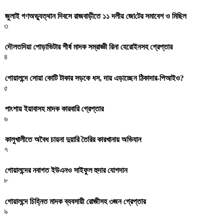
জুলাই গণঅভ্যুত্থান দিবসে রাজবাড়ীতে ১১ দলীয় জো‌টের সমাবেশ ও মি‌ছিল
৩
দৌলতদিয়া পোড়াভিটার শীর্ষ মাদক সম্রাজ্ঞী রিনা হেরোইনসহ গ্রেপ্তার
৪
গোয়ালন্দে সোয়া কোটি টাকার সড়কে ধস, দায় এড়াচ্ছেন ঠিকাদার-পিআইও?
৫
পাংশায় ইয়াবাসহ মাদক কারবারি গ্রেপ্তার
৬
কালুখালীতে অবৈধ চায়না দুয়ারি তৈরির কারখানায় অভিযান
৭
গোয়ালন্দের নবাগত ইউএনও সাইফুল হুদার যোগদান
৮
গোয়ালন্দে চিহ্নিত মাদক ব্যবসায়ী রোজীসহ ৩জন গ্রেপ্তার
৯