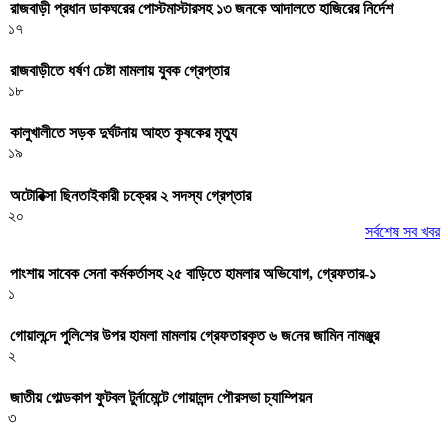
রাজবাড়ী প্রধান ডাকঘরের পোস্টমাস্টারসহ ১৩ জনকে আদালতে হাজিরের নির্দেশ
১৭
রাজবাড়ীতে ধর্ষণ চেষ্টা মামলায় যুবক গ্রেপ্তার
১৮
কালুখালীতে সড়ক দুর্ঘটনায় আহত কৃষকের মৃত্যু
১৯
অটোরিক্সা ছিনতাইকারী চক্রের ২ সদস্য গ্রেপ্তার
২০
সর্বশেষ সব খবর
পাংশায় সাবেক সেনা কর্মকর্তাসহ ২৫ বাড়িতে হামলার অভিযোগ, গ্রেফতার-১
১
গোয়াল‌ন্দে পু‌লি‌শের উপর হামলা মামলায় গ্রেফতারকৃত ৬ জ‌নের জা‌মিন নামঞ্জুর
২
জাতীয় গোল্ডকাপ ফুটবল টুর্নামেন্টে গোয়ালন্দ পৌরসভা চ্যাম্পিয়ন
৩