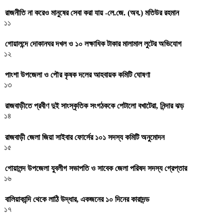
রাজনীতি না করেও মানুষের সেবা করা যায় -লে.জে. (অব.) মতিউর রহমান
১১
গোয়ালন্দে দোকানঘর দখল ও ১০ লক্ষাধিক টাকার মালামাল লুটের অভিযোগ
১২
পাংশা উপজেলা ও পৌর কৃষক দলের আহবায়ক কমিটি ঘোষণা
১৩
রাজবাড়ীতে প্রবীণ দুই সাংস্কৃতিক সংগঠককে পেটালো বখাটেরা, নিন্দার ঝড়
১৪
রাজবাড়ী জেলা জিয়া সাইবার ফোর্সের ১০১ সদস্য কমিটি অনুমোদন
১৫
গোয়ালন্দ উপজেলা যুবলীগ সভাপতি ও সাবেক জেলা পরিষদ সদস্য গ্রেপ্তার
১৬
বালিয়াকান্দি থেকে লাঠি উদ্ধার, একজনের ১০ দিনের কারাদন্ড
১৭