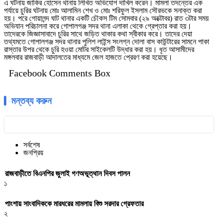
এ ঘটনায় জাকির হোসেন থানায় লিখিত অভিযোগ দাখিল করেন। মামলা তদন্তের এক
পর্যায়ে চুরির ঘটনায় মোঃ আলামিন শেখ ও মোঃ শরিফুল ইসলাম সৌরভকে সনাক্ত করা
হয়। পরে গোয়ালন্দ ঘাট থানার একটি চৌকস টিম সোমবার (২৯ অক্টোবর) রাত ৩টার সময়
অভিযান পরিচালনা করে গোপালগঞ্জ সদর থানা এলাকা থেকে গ্রেপ্তার করা হয়।
তাদেরকে জিজ্ঞাসাবাদে চুরির সাথে জড়িত থাকার কথা স্বীকার করে। তাদের দেয়া
তথ্যমতে গোপালগঞ্জ সদর থানার পুলিশ লাইন্স সংলগ্ন দোলা বাস কাউন্টারের সামনে পাকা
রাস্তার উপর থেকে চুরি হওয়া মোটর সাইকেলটি উদ্ধার করা হয়। ধৃত আসামীদের
মঙ্গলবার রাজবাড়ী আদালতের মাধ্যমে জেল হাজতে প্রেরণ করা হয়েছে।
Facebook Comments Box
মন্তব্য করুন
সর্বশেষ
জনপ্রিয়
রাজবাড়ীতে বিএন‌পির জুলাই গণঅভূত্থান দিবস পালন
১
পাংশায় সাংবাদিককে মারধরের মামলায় বিশু সরদার গ্রেফতার
২