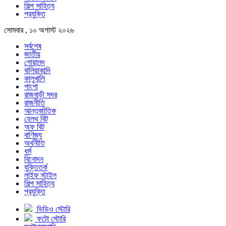
শিল্প সাহিত্য
প্রযুক্তি
সোমবার , ১০ অগাস্ট ২০২৬
সর্বশেষ
জাতীয়
গোয়ালন্দ
বালিয়াকান্দি
কালুখালি
পাংশা
রাজবাড়ী সদর
রাজনীতি
আন্তর্জাতিক
হেলথ বিট
অফ বিট
বাণিজ্য
অর্থনীতি
ধর্ম
বিনোদন
যুক্তিতর্ক
লাইফ স্টাইল
শিল্প সাহিত্য
প্রযুক্তি
ভিডিও স্টোরি
ফটো স্টোরি