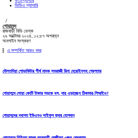
ফটোগ্যালারি
ভিডিও গ্যালারি
/
গোয়ালন্দ
রাজবাড়ী বিডি ডেস্ক
২৯ অক্টোবর ২০২৪, ১২:৫৭ অপরাহ্ন
অনলাইন সংস্করণ
এ সম্পর্কিত আরও খবর
দৌলতদিয়া পোড়াভিটার শীর্ষ মাদক সম্রাজ্ঞী রিনা হেরোইনসহ গ্রেপ্তার
গোয়ালন্দে সোয়া কোটি টাকার সড়কে ধস, দায় এড়াচ্ছেন ঠিকাদার-পিআইও?
গোয়ালন্দের নবাগত ইউএনও সাইফুল হুদার যোগদান
গোয়ালন্দে চিহ্নিত মাদক ব্যবসায়ী রোজীসহ ৩জন গ্রেপ্তার