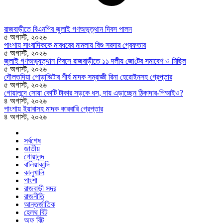
রাজবাড়ীতে বিএন‌পির জুলাই গণঅভূত্থান দিবস পালন
৫ অগাস্ট, ২০২৬
পাংশায় সাংবাদিককে মারধরের মামলায় বিশু সরদার গ্রেফতার
৫ অগাস্ট, ২০২৬
জুলাই গণঅভ্যুত্থান দিবসে রাজবাড়ীতে ১১ দলীয় জো‌টের সমাবেশ ও মি‌ছিল
৫ অগাস্ট, ২০২৬
দৌলতদিয়া পোড়াভিটার শীর্ষ মাদক সম্রাজ্ঞী রিনা হেরোইনসহ গ্রেপ্তার
৫ অগাস্ট, ২০২৬
গোয়ালন্দে সোয়া কোটি টাকার সড়কে ধস, দায় এড়াচ্ছেন ঠিকাদার-পিআইও?
৪ অগাস্ট, ২০২৬
পাংশায় ইয়াবাসহ মাদক কারবারি গ্রেপ্তার
৪ অগাস্ট, ২০২৬
সর্বশেষ
জাতীয়
গোয়ালন্দ
বালিয়াকান্দি
কালুখালি
পাংশা
রাজবাড়ী সদর
রাজনীতি
আন্তর্জাতিক
হেলথ বিট
অফ বিট