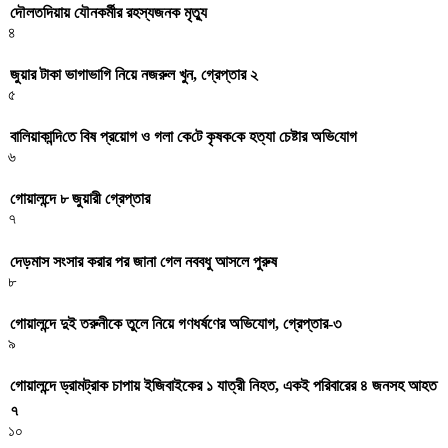
দৌলতদিয়ায় যৌনকর্মীর রহস্যজনক মৃত্যু
৪
জুয়ার টাকা ভাগাভাগি নিয়ে নজরুল খুন, গ্রেপ্তার ২
৫
বা‌লিয়াকা‌ন্দি‌তে বিষ প্রয়োগ ও গলা কে‌টে কৃষক‌কে হত্যা চেষ্টার অ‌ভি‌যোগ
৬
গোয়ালন্দে ৮ জুয়ারী গ্রেপ্তার
৭
দেড়মাস সংসার করার পর জানা গেল নববধু আসলে পুরুষ
৮
গোয়ালন্দে দুই তরুনীকে তুলে নিয়ে গণধর্ষণের অভিযোগ, গ্রেপ্তার-৩
৯
গোয়ালন্দে ড্রামট্রাক চাপায় ইজিবাইকের ১ যাত্রী নিহত, একই পরিবারের ৪ জনসহ আহত
৭
১০