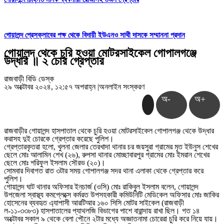
গোয়ালন্দ প্রেসক্লাবের পক্ষ থেকে বিদায়ী ইউএনও সাথী দাসকে সম্মাননা প্রদান
গোয়ালন্দ থেকে চুরি হওয়া মোটরসাইকেল গোপালগঞ্জে
উদ্ধার ॥ ২ চোর গ্রেপ্তার
রাজবাড়ী বিডি ডেস্ক
২৯ অক্টোবর ২০২৪, ১২:৫৭ অপরাহ্ন
|
অনলাইন সংস্করণ
অ-
অ+
রাজবাড়ীর গোয়ালন্দ হাসপাতাল থেকে চুরি হওয়া মোটরসাইকেল গোপালগঞ্জ থেকে উদ্ধার
করাসহ দুই চোরকে গ্রেপ্তার করেছে পুলিশ।
গ্রেপ্তারকৃতরা হলো, খুলনা জেলার তেরখাদা থানার চর জয়সুরা গ্রামের মৃত ইউনুস শেখের
ছেলে মোঃ আলামিন শেখ (২৬), রুপসা থানার মোচ্ছাবারপুর গ্রামের মোঃ ইমরান শেখের
ছেলে মোঃ শরিফুল ইসলাম সৌরভ (২০)।
সোমবার দিবাগত রাত ৩টার সময় গোপালগঞ্জ সদর থানা এলাকা থেকে গ্রেপ্তার করে
পুলিশ।
গোয়ালন্দ ঘাট থানার অফিসার ইনচার্জ (ওসি) মোঃ রাকিবুল ইসলাম বলেন, গোয়ালন্দ
উপজেলা স্বাস্থ্য কমপ্লেক্সে কর্মরত উপসহকারী কমিউনিটি মেডিকেল অফিসার মোঃ জাকির
হোসেনের ব্যবহৃত এ্যাপাসী আরটিআর ১৬০ সিসি মোটর সাইকেল (রাজবাড়ী
ল-১১-৩৩৮৩) হাসপাতালের প্যাথলজি বিভাগের পাশে বারান্দায় রাখা ছিল। গত ১৪
অক্টোবর সকাল ৯ থেকে বেলা পৌনে ২টার মধ্যে অজ্ঞাতনামা চোরেরা চুরি করে নিয়ে যায়।