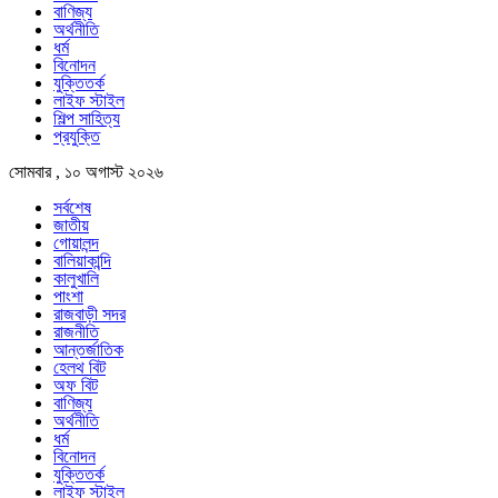
বাণিজ্য
অর্থনীতি
ধর্ম
বিনোদন
যুক্তিতর্ক
লাইফ স্টাইল
শিল্প সাহিত্য
প্রযুক্তি
সোমবার , ১০ অগাস্ট ২০২৬
সর্বশেষ
জাতীয়
গোয়ালন্দ
বালিয়াকান্দি
কালুখালি
পাংশা
রাজবাড়ী সদর
রাজনীতি
আন্তর্জাতিক
হেলথ বিট
অফ বিট
বাণিজ্য
অর্থনীতি
ধর্ম
বিনোদন
যুক্তিতর্ক
লাইফ স্টাইল