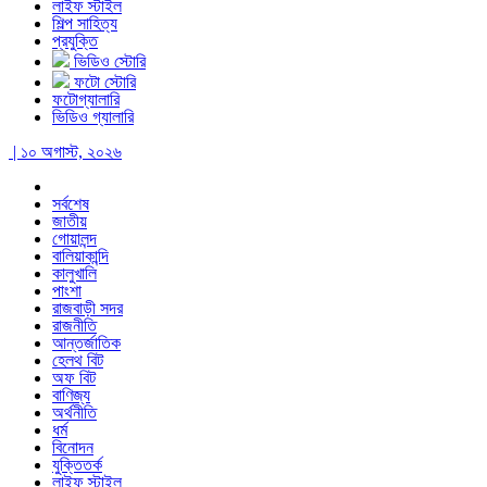
লাইফ স্টাইল
শিল্প সাহিত্য
প্রযুক্তি
ভিডিও স্টোরি
ফটো স্টোরি
ফটোগ্যালারি
ভিডিও গ্যালারি
| ১০ অগাস্ট, ২০২৬
সর্বশেষ
জাতীয়
গোয়ালন্দ
বালিয়াকান্দি
কালুখালি
পাংশা
রাজবাড়ী সদর
রাজনীতি
আন্তর্জাতিক
হেলথ বিট
অফ বিট
বাণিজ্য
অর্থনীতি
ধর্ম
বিনোদন
যুক্তিতর্ক
লাইফ স্টাইল