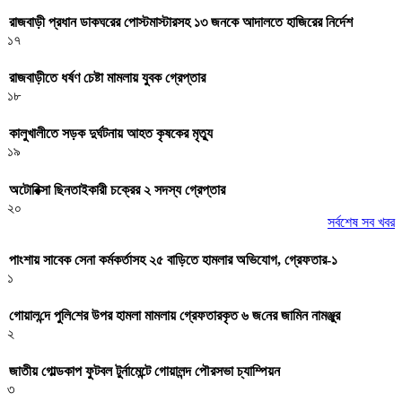
রাজবাড়ী প্রধান ডাকঘরের পোস্টমাস্টারসহ ১৩ জনকে আদালতে হাজিরের নির্দেশ
১৭
রাজবাড়ীতে ধর্ষণ চেষ্টা মামলায় যুবক গ্রেপ্তার
১৮
কালুখালীতে সড়ক দুর্ঘটনায় আহত কৃষকের মৃত্যু
১৯
অটোরিক্সা ছিনতাইকারী চক্রের ২ সদস্য গ্রেপ্তার
২০
সর্বশেষ সব খবর
পাংশায় সাবেক সেনা কর্মকর্তাসহ ২৫ বাড়িতে হামলার অভিযোগ, গ্রেফতার-১
১
গোয়াল‌ন্দে পু‌লি‌শের উপর হামলা মামলায় গ্রেফতারকৃত ৬ জ‌নের জা‌মিন নামঞ্জুর
২
জাতীয় গোল্ডকাপ ফুটবল টুর্নামেন্টে গোয়ালন্দ পৌরসভা চ্যাম্পিয়ন
৩