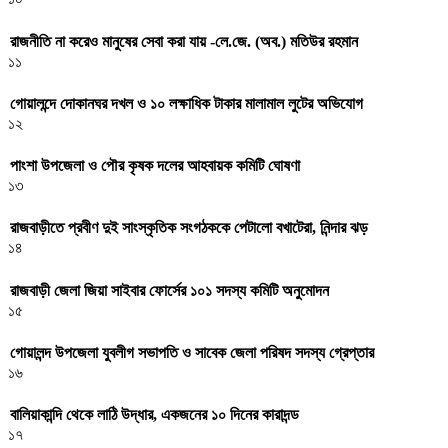
রাজনীতি না করেও মানুষের সেবা করা যায় -লে.জে. (অব.) মতিউর রহমান
১১
গোয়ালন্দে দোকানঘর দখল ও ১০ লক্ষাধিক টাকার মালামাল লুটের অভিযোগ
১২
পাংশা উপজেলা ও পৌর কৃষক দলের আহবায়ক কমিটি ঘোষণা
১৩
রাজবাড়ীতে প্রবীণ দুই সাংস্কৃতিক সংগঠককে পেটালো বখাটেরা, নিন্দার ঝড়
১৪
রাজবাড়ী জেলা জিয়া সাইবার ফোর্সের ১০১ সদস্য কমিটি অনুমোদন
১৫
গোয়ালন্দ উপজেলা যুবলীগ সভাপতি ও সাবেক জেলা পরিষদ সদস্য গ্রেপ্তার
১৬
বালিয়াকান্দি থেকে লাঠি উদ্ধার, একজনের ১০ দিনের কারাদন্ড
১৭