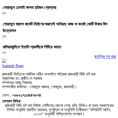
গোয়ালন্দে চোলাই মদসহ দুইজন গ্রেপ্তার
১৮
গোয়ালন্দে বহুতল মার্কেট নির্মাণের শুরুতেই অনিয়ম! কাজ না করেই কোটি টাকার বিল
উত্তোলন
১৯
বালিয়াকান্দিতে ইতালি প্রবাসীকে পিটিয়ে আহত
২০
জনপ্রিয় সব খবর
Sample Page
রাজবাড়ী ভিত্তিক সর্বাধিক পঠিত অনলাইন পত্রিকা রাজবাড়ী বিডি ডট কম
প্রকাশকঃ ডা. রাজীব দে সরকার
সম্পাদকঃ আজু শিকদার
সম্পাদকীয় কার্যালয় : গোয়ালন্দ বাজার, গোয়ালন্দ, রাজবাড়ী।
ফোন :
+৮৮০১৭১৩৫৪৭৮৭৪
সোশ্যাল মিডিয়া
রাজবাড়ী বিডি ডট কম নিউজ পোর্টালের কোনো লেখা, ছবি, ভিডিও বা তথ্য প্রকাশকের
লিখিত অনুমতি ব্যাতীত ব্যবহার, পূণর্মুদ্রণ বা অনুলিপি তৈরীকরণ "কপিরাইট আইন,
২০২৩" অনুযায়ী শাস্তিযোগ্য অপরাধ।