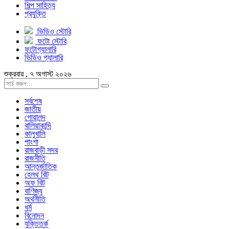
শিল্প সাহিত্য
প্রযুক্তি
ভিডিও স্টোরি
ফটো স্টোরি
ফটোগ্যালারি
ভিডিও গ্যালারি
শুক্রবার , ৭ অগাস্ট ২০২৬
সর্বশেষ
জাতীয়
গোয়ালন্দ
বালিয়াকান্দি
কালুখালি
পাংশা
রাজবাড়ী সদর
রাজনীতি
আন্তর্জাতিক
হেলথ বিট
অফ বিট
বাণিজ্য
অর্থনীতি
ধর্ম
বিনোদন
যুক্তিতর্ক