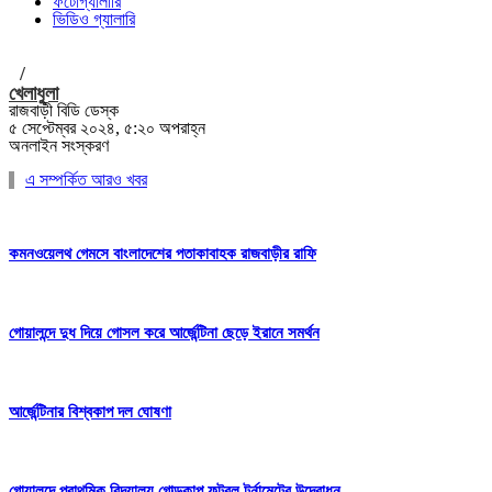
ফটোগ্যালারি
ভিডিও গ্যালারি
/
খেলাধুলা
রাজবাড়ী বিডি ডেস্ক
৫ সেপ্টেম্বর ২০২৪, ৫:২০ অপরাহ্ন
অনলাইন সংস্করণ
এ সম্পর্কিত আরও খবর
কমনওয়েলথ গেমসে বাংলাদেশের পতাকাবাহক রাজবাড়ীর রাফি
গোয়ালন্দে দুধ দিয়ে গোসল করে আর্জেন্টিনা ছেড়ে ইরানে সমর্থন
আর্জেন্টিনার বিশ্বকাপ দল ঘোষণা
গোয়ালন্দে প্রাথমিক বিদ্যালয় গোল্ডকাপ ফুটবল টুর্নামেন্টের উদ্বোধন