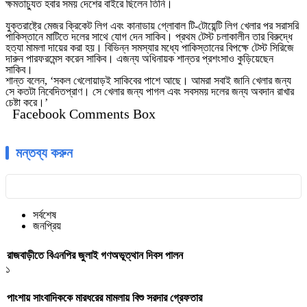
ক্ষমতাচ্যুত হবার সময় দেশের বাইরে ছিলেন তিনি।
যুক্তরাষ্ট্রে মেজর ক্রিকেট লিগ এবং কানাডায় গ্লোবাল টি-টোয়েন্টি লিগ খেলার পর সরাসরি
পাকিস্তানে মাটিতে দলের সাথে যোগ দেন সাকিব। প্রথম টেস্ট চলাকালীন তার বিরুদ্ধে
হত্যা মামলা দায়ের করা হয়। বিভিন্ন সমস্যার মধ্যে পাকিস্তানের বিপক্ষে টেস্ট সিরিজে
দারুন পারফরমেন্স করেন সাকিব। এজন্য অধিনায়ক শান্তর প্রশংসাও কুড়িয়েছেন
সাকিব।
শান্ত বলেন, ‘সকল খেলোয়াড়ই সাকিবের পাশে আছে। আমরা সবাই জানি খেলার জন্য
সে কতটা নিবেদিতপ্রাণ। সে খেলার জন্য পাগল এবং সবসময় দলের জন্য অবদান রাখার
চেষ্টা করে।’
Facebook Comments Box
মন্তব্য করুন
সর্বশেষ
জনপ্রিয়
রাজবাড়ীতে বিএন‌পির জুলাই গণঅভূত্থান দিবস পালন
১
পাংশায় সাংবাদিককে মারধরের মামলায় বিশু সরদার গ্রেফতার