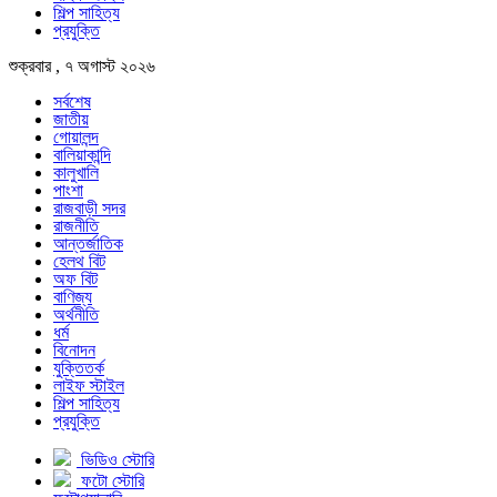
শিল্প সাহিত্য
প্রযুক্তি
শুক্রবার , ৭ অগাস্ট ২০২৬
সর্বশেষ
জাতীয়
গোয়ালন্দ
বালিয়াকান্দি
কালুখালি
পাংশা
রাজবাড়ী সদর
রাজনীতি
আন্তর্জাতিক
হেলথ বিট
অফ বিট
বাণিজ্য
অর্থনীতি
ধর্ম
বিনোদন
যুক্তিতর্ক
লাইফ স্টাইল
শিল্প সাহিত্য
প্রযুক্তি
ভিডিও স্টোরি
ফটো স্টোরি