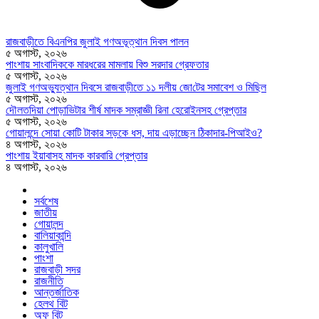
রাজবাড়ীতে বিএন‌পির জুলাই গণঅভূত্থান দিবস পালন
৫ অগাস্ট, ২০২৬
পাংশায় সাংবাদিককে মারধরের মামলায় বিশু সরদার গ্রেফতার
৫ অগাস্ট, ২০২৬
জুলাই গণঅভ্যুত্থান দিবসে রাজবাড়ীতে ১১ দলীয় জো‌টের সমাবেশ ও মি‌ছিল
৫ অগাস্ট, ২০২৬
দৌলতদিয়া পোড়াভিটার শীর্ষ মাদক সম্রাজ্ঞী রিনা হেরোইনসহ গ্রেপ্তার
৫ অগাস্ট, ২০২৬
গোয়ালন্দে সোয়া কোটি টাকার সড়কে ধস, দায় এড়াচ্ছেন ঠিকাদার-পিআইও?
৪ অগাস্ট, ২০২৬
পাংশায় ইয়াবাসহ মাদক কারবারি গ্রেপ্তার
৪ অগাস্ট, ২০২৬
সর্বশেষ
জাতীয়
গোয়ালন্দ
বালিয়াকান্দি
কালুখালি
পাংশা
রাজবাড়ী সদর
রাজনীতি
আন্তর্জাতিক
হেলথ বিট
অফ বিট