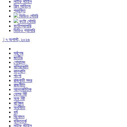
লাইফ স্টাইল
শিল্প সাহিত্য
প্রযুক্তি
ভিডিও স্টোরি
ফটো স্টোরি
ফটোগ্যালারি
ভিডিও গ্যালারি
| ৭ অগাস্ট, ২০২৬
সর্বশেষ
জাতীয়
গোয়ালন্দ
বালিয়াকান্দি
কালুখালি
পাংশা
রাজবাড়ী সদর
রাজনীতি
আন্তর্জাতিক
হেলথ বিট
অফ বিট
বাণিজ্য
অর্থনীতি
ধর্ম
বিনোদন
যুক্তিতর্ক
লাইফ স্টাইল