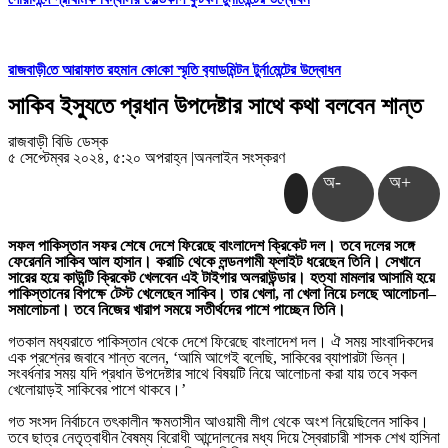
রাজবাড়ী‌তে আরাফাত রহমান কো‌কো স্মৃতি ব‌্যাড‌মিন্টন টুর্না‌মেন্টের উদ্বোধন
সাকিব ইস্যুতে প্রধান উপদেষ্টার সাথে কথা বলবেন শান্ত
রাজবাড়ী বিডি ডেস্ক
৫ সেপ্টেম্বর ২০২৪, ৫:২০ অপরাহ্ন
|
অনলাইন সংস্করণ
অ-
অ+
সফল পাকিস্তান সফর শেষে দেশে ফিরেছে বাংলাদেশ ক্রিকেট দল। তবে দলের সঙ্গে
ফেরেননি সাকিব আল হাসান। করাচি থেকে লন্ডনগামী ফ্লাইট ধরেছেন তিনি। সেখানে
সারের হয়ে কাউন্টি ক্রিকেট খেলবেন এই টাইগার অলরাউন্ডার। হত্যা মামলার আসামি হয়ে
পাকিস্তানের বিপক্ষে টেস্ট খেলেছেন সাকিব। তার খেলা, না খেলা নিয়ে চলছে আলোচনা–
সমালোচনা। তবে নিজের খারাপ সময়ে সতীর্থদের পাশে পাচ্ছেন তিনি।
গতকাল মধ্যরাতে পাকিস্তান থেকে দেশে ফিরেছে বাংলাদেশ দল। ঐ সময় সাংবাদিকদের
এক প্রশ্নের জবাবে শান্ত বলেন, ‘আমি আগেই বলেছি, সাকিবের ব্যাপারটা ভিন্ন।
সংবর্ধনার সময় যদি প্রধান উপদেষ্টার সাথে বিষয়টি নিয়ে আলোচনা করা যায় তবে সকল
খেলোয়াড়ই সাকিবের পাশে থাকবে।’
গত সংসদ নির্বাচনে তৎকালীন ক্ষমতাসীন আওয়ামী লীগ থেকে অংশ নিয়েছিলেন সাকিব।
তবে ছাত্র নেতৃত্বাধীন বৈষম্য বিরোধী আন্দোলনের মধ্য দিয়ে স্বৈরাচারী শাসক শেখ হাসিনা