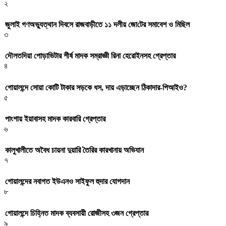
২
জুলাই গণঅভ্যুত্থান দিবসে রাজবাড়ীতে ১১ দলীয় জো‌টের সমাবেশ ও মি‌ছিল
৩
দৌলতদিয়া পোড়াভিটার শীর্ষ মাদক সম্রাজ্ঞী রিনা হেরোইনসহ গ্রেপ্তার
৪
গোয়ালন্দে সোয়া কোটি টাকার সড়কে ধস, দায় এড়াচ্ছেন ঠিকাদার-পিআইও?
৫
পাংশায় ইয়াবাসহ মাদক কারবারি গ্রেপ্তার
৬
কালুখালীতে অবৈধ চায়না দুয়ারি তৈরির কারখানায় অভিযান
৭
গোয়ালন্দের নবাগত ইউএনও সাইফুল হুদার যোগদান
৮
গোয়ালন্দে চিহ্নিত মাদক ব্যবসায়ী রোজীসহ ৩জন গ্রেপ্তার
৯