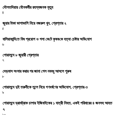
দৌলতদিয়ায় যৌনকর্মীর রহস্যজনক মৃত্যু
৪
জুয়ার টাকা ভাগাভাগি নিয়ে নজরুল খুন, গ্রেপ্তার ২
৫
বা‌লিয়াকা‌ন্দি‌তে বিষ প্রয়োগ ও গলা কে‌টে কৃষক‌কে হত্যা চেষ্টার অ‌ভি‌যোগ
৬
গোয়ালন্দে ৮ জুয়ারী গ্রেপ্তার
৭
দেড়মাস সংসার করার পর জানা গেল নববধু আসলে পুরুষ
৮
গোয়ালন্দে দুই তরুনীকে তুলে নিয়ে গণধর্ষণের অভিযোগ, গ্রেপ্তার-৩
৯
গোয়ালন্দে ড্রামট্রাক চাপায় ইজিবাইকের ১ যাত্রী নিহত, একই পরিবারের ৪ জনসহ আহত
৭
১০