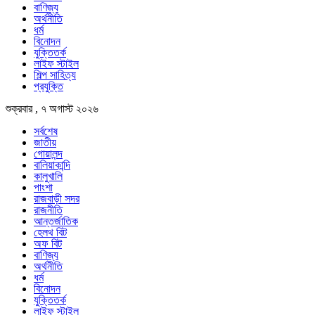
বাণিজ্য
অর্থনীতি
ধর্ম
বিনোদন
যুক্তিতর্ক
লাইফ স্টাইল
শিল্প সাহিত্য
প্রযুক্তি
শুক্রবার , ৭ অগাস্ট ২০২৬
সর্বশেষ
জাতীয়
গোয়ালন্দ
বালিয়াকান্দি
কালুখালি
পাংশা
রাজবাড়ী সদর
রাজনীতি
আন্তর্জাতিক
হেলথ বিট
অফ বিট
বাণিজ্য
অর্থনীতি
ধর্ম
বিনোদন
যুক্তিতর্ক
লাইফ স্টাইল