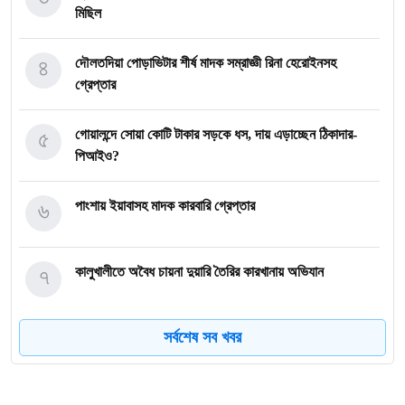
মি‌ছিল
৪
দৌলতদিয়া পোড়াভিটার শীর্ষ মাদক সম্রাজ্ঞী রিনা হেরোইনসহ
গ্রেপ্তার
৫
গোয়ালন্দে সোয়া কোটি টাকার সড়কে ধস, দায় এড়াচ্ছেন ঠিকাদার-
পিআইও?
৬
পাংশায় ইয়াবাসহ মাদক কারবারি গ্রেপ্তার
৭
কালুখালীতে অবৈধ চায়না দুয়ারি তৈরির কারখানায় অভিযান
সর্বশেষ সব খবর
৮
গোয়ালন্দের নবাগত ইউএনও সাইফুল হুদার যোগদান
গোয়ালন্দে চিহ্নিত মাদক ব্যবসায়ী রোজীসহ ৩জন গ্রেপ্তার