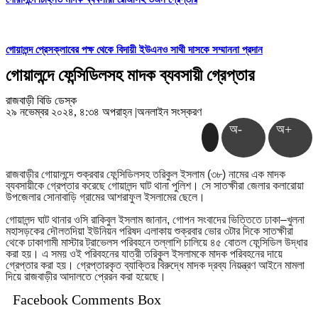
গোয়ালন্দ প্রেসক্লাবের পক্ষ থেকে বিদায়ী ইউএনও সাথী দাসকে সম্মাননা প্রদান
গোয়ালন্দে ফেন্সিডিলসহ মাদক ব্যবসায়ী গ্রেপ্তার
রাজবাড়ী বিডি ডেস্ক
২৯ নভেম্বর ২০২৪, ৪:৩৪ অপরাহ্ন
|
অনলাইন সংস্করণ
অ-
অ+
রাজবাড়ীর
গোয়ালন্দে
শুক্রবার
ফেন্সিডিলসহ
তরিকুল
ইসলাম
(
৩৮
)
নামের
এক
মাদক
ব্যবসায়ীকে
গ্রেপ্তার
করেছে
গোয়ালন্দ
ঘাট
থানা
পুলিশ।
সে
সাতক্ষীরা
জেলার
কলারোয়া
উপজেলার
সোনাবাড়ি
গ্রামের
আশরাফুল
ইসলামের
ছেলে।
গোয়ালন্দ
ঘাট
থানার
ওসি
রাকিবুল
ইসলাম
জানান
,
গোপন
সংবাদের
ভিত্তিতে
ঢাকা
–
খুলনা
মহাসড়কের
দৌলতদিয়া
ইউনিয়ন
পরিষদ
এলাকায়
শুক্রবার
ভোর
৩টার
দিকে
সাতক্ষীরা
থেকে
ঢাকাগামী
মাস্টার
ট্রাভেলস
পরিবহনে
তল্লাশি
চালিয়ে
৪৫
বোতল
ফেন্সিডিল
উদ্ধার
করা
হয়।
এ
সময়
ওই
পরিবহনের
যাত্রী
তরিকুল
ইসলামকে
মাদক
পরিবহনের
দায়ে
গ্রেপ্তার
করা
হয়।
গ্রেপ্তারকৃত
ব্যাক্তির
বিরুদ্ধে
মাদক
দ্রব্য
নিয়ন্ত্রণ
আইনে
মামলা
দিয়ে
রাজবাড়ীর
আদালতে
প্রেরন
করা
হয়েছে।
Facebook Comments Box