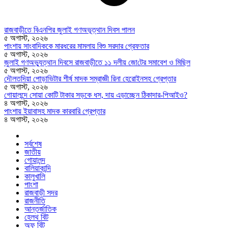
রাজবাড়ীতে বিএন‌পির জুলাই গণঅভূত্থান দিবস পালন
৫ অগাস্ট, ২০২৬
পাংশায় সাংবাদিককে মারধরের মামলায় বিশু সরদার গ্রেফতার
৫ অগাস্ট, ২০২৬
জুলাই গণঅভ্যুত্থান দিবসে রাজবাড়ীতে ১১ দলীয় জো‌টের সমাবেশ ও মি‌ছিল
৫ অগাস্ট, ২০২৬
দৌলতদিয়া পোড়াভিটার শীর্ষ মাদক সম্রাজ্ঞী রিনা হেরোইনসহ গ্রেপ্তার
৫ অগাস্ট, ২০২৬
গোয়ালন্দে সোয়া কোটি টাকার সড়কে ধস, দায় এড়াচ্ছেন ঠিকাদার-পিআইও?
৪ অগাস্ট, ২০২৬
পাংশায় ইয়াবাসহ মাদক কারবারি গ্রেপ্তার
৪ অগাস্ট, ২০২৬
সর্বশেষ
জাতীয়
গোয়ালন্দ
বালিয়াকান্দি
কালুখালি
পাংশা
রাজবাড়ী সদর
রাজনীতি
আন্তর্জাতিক
হেলথ বিট
অফ বিট