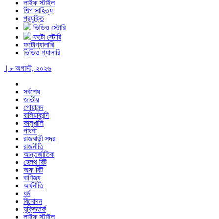
লাইফ স্টাইল
শিল্প সাহিত্য
প্রযুক্তি
ভিডিও স্টোরি
ফটো স্টোরি
ফটোগ্যালারি
ভিডিও গ্যালারি
| ৮ অগাস্ট, ২০২৬
সর্বশেষ
জাতীয়
গোয়ালন্দ
বালিয়াকান্দি
কালুখালি
পাংশা
রাজবাড়ী সদর
রাজনীতি
আন্তর্জাতিক
হেলথ বিট
অফ বিট
বাণিজ্য
অর্থনীতি
ধর্ম
বিনোদন
যুক্তিতর্ক
লাইফ স্টাইল