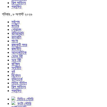
শিল্প সাহিত্য
প্রযুক্তি
শনিবার , ৮ অগাস্ট ২০২৬
সর্বশেষ
জাতীয়
গোয়ালন্দ
বালিয়াকান্দি
কালুখালি
পাংশা
রাজবাড়ী সদর
রাজনীতি
আন্তর্জাতিক
হেলথ বিট
অফ বিট
বাণিজ্য
অর্থনীতি
ধর্ম
বিনোদন
যুক্তিতর্ক
লাইফ স্টাইল
শিল্প সাহিত্য
প্রযুক্তি
ভিডিও স্টোরি
ফটো স্টোরি