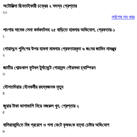
অটোরিক্সা ছিনতাইকারী চক্রের ২ সদস্য গ্রেপ্তার
২০
সর্বশেষ সব খবর
পাংশায় সাবেক সেনা কর্মকর্তাসহ ২৫ বাড়িতে হামলার অভিযোগ, গ্রেফতার-১
১
গোয়াল‌ন্দে পু‌লি‌শের উপর হামলা মামলায় গ্রেফতারকৃত ৬ জ‌নের জা‌মিন নামঞ্জুর
২
জাতীয় গোল্ডকাপ ফুটবল টুর্নামেন্টে গোয়ালন্দ পৌরসভা চ্যাম্পিয়ন
৩
দৌলতদিয়ায় যৌনকর্মীর রহস্যজনক মৃত্যু
৪
জুয়ার টাকা ভাগাভাগি নিয়ে নজরুল খুন, গ্রেপ্তার ২
৫
বা‌লিয়াকা‌ন্দি‌তে বিষ প্রয়োগ ও গলা কে‌টে কৃষক‌কে হত্যা চেষ্টার অ‌ভি‌যোগ
৬