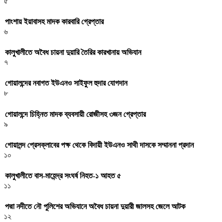
৫
পাংশায় ইয়াবাসহ মাদক কারবারি গ্রেপ্তার
৬
কালুখালীতে অবৈধ চায়না দুয়ারি তৈরির কারখানায় অভিযান
৭
গোয়ালন্দের নবাগত ইউএনও সাইফুল হুদার যোগদান
৮
গোয়ালন্দে চিহ্নিত মাদক ব্যবসায়ী রোজীসহ ৩জন গ্রেপ্তার
৯
গোয়ালন্দ প্রেসক্লাবের পক্ষ থেকে বিদায়ী ইউএনও সাথী দাসকে সম্মাননা প্রদান
১০
কালুখালীতে বাস-মাহেন্দ্র সংঘর্ষ নিহত-১ আহত ৫
১১
পদ্মা নদীতে নৌ পুলিশের অভিযানে অবৈধ চায়না দুয়ারী জালসহ জেলে আটক
১২