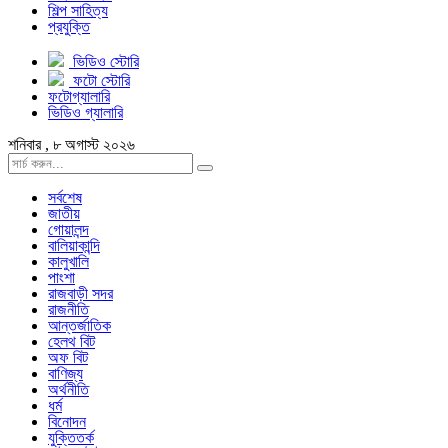
শিল্প সাহিত্য
প্রযুক্তি
ভিডিও স্টোরি
ফটো স্টোরি
ফটোগ্যালারি
ভিডিও গ্যালারি
শনিবার , ৮ অগাস্ট ২০২৬
সর্বশেষ
জাতীয়
গোয়ালন্দ
বালিয়াকান্দি
কালুখালি
পাংশা
রাজবাড়ী সদর
রাজনীতি
আন্তর্জাতিক
হেলথ বিট
অফ বিট
বাণিজ্য
অর্থনীতি
ধর্ম
বিনোদন
যুক্তিতর্ক