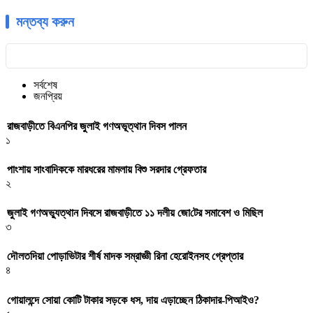
মন্তব্য করুন
সর্বশেষ
জনপ্রিয়
রাজবাড়ীতে বিএন‌পির জুলাই গণঅভূত্থান দিবস পালন
১
পাংশায় সাংবাদিককে মারধরের মামলায় বিশু সরদার গ্রেফতার
২
জুলাই গণঅভ্যুত্থান দিবসে রাজবাড়ীতে ১১ দলীয় জো‌টের সমাবেশ ও মি‌ছিল
৩
দৌলতদিয়া পোড়াভিটার শীর্ষ মাদক সম্রাজ্ঞী রিনা হেরোইনসহ গ্রেপ্তার
৪
গোয়ালন্দে সোয়া কোটি টাকার সড়কে ধস, দায় এড়াচ্ছেন ঠিকাদার-পিআইও?