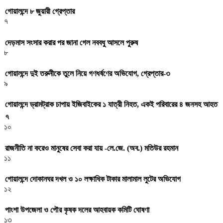
গোয়ালন্দে ৮ জুয়ারী গ্রেপ্তার
৭
দেড়মাস সংসার করার পর জানা গেল নববধু আসলে পুরুষ
৮
গোয়ালন্দে দুই তরুনীকে তুলে নিয়ে গণধর্ষণের অভিযোগ, গ্রেপ্তার-৩
৯
গোয়ালন্দে ড্রামট্রাক চাপায় ইজিবাইকের ১ যাত্রী নিহত, একই পরিবারের ৪ জনসহ আহত
৭
১০
রাজনীতি না করেও মানুষের সেবা করা যায় -লে.জে. (অব.) মতিউর রহমান
১১
গোয়ালন্দে দোকানঘর দখল ও ১০ লক্ষাধিক টাকার মালামাল লুটের অভিযোগ
১২
পাংশা উপজেলা ও পৌর কৃষক দলের আহবায়ক কমিটি ঘোষণা
১৩