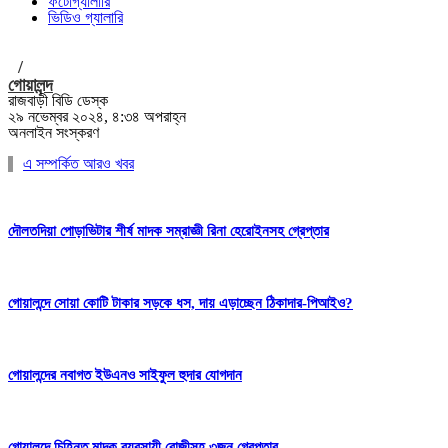
ফটোগ্যালারি
ভিডিও গ্যালারি
/
গোয়ালন্দ
রাজবাড়ী বিডি ডেস্ক
২৯ নভেম্বর ২০২৪, ৪:৩৪ অপরাহ্ন
অনলাইন সংস্করণ
এ সম্পর্কিত আরও খবর
দৌলতদিয়া পোড়াভিটার শীর্ষ মাদক সম্রাজ্ঞী রিনা হেরোইনসহ গ্রেপ্তার
গোয়ালন্দে সোয়া কোটি টাকার সড়কে ধস, দায় এড়াচ্ছেন ঠিকাদার-পিআইও?
গোয়ালন্দের নবাগত ইউএনও সাইফুল হুদার যোগদান
গোয়ালন্দে চিহ্নিত মাদক ব্যবসায়ী রোজীসহ ৩জন গ্রেপ্তার