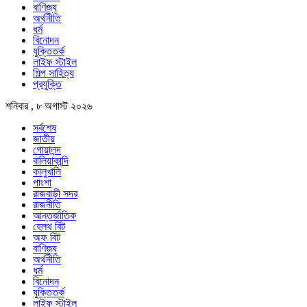
বাণিজ্য
অর্থনীতি
ধর্ম
বিনোদন
যুক্তিতর্ক
লাইফ স্টাইল
শিল্প সাহিত্য
প্রযুক্তি
শনিবার , ৮ অগাস্ট ২০২৬
সর্বশেষ
জাতীয়
গোয়ালন্দ
বালিয়াকান্দি
কালুখালি
পাংশা
রাজবাড়ী সদর
রাজনীতি
আন্তর্জাতিক
হেলথ বিট
অফ বিট
বাণিজ্য
অর্থনীতি
ধর্ম
বিনোদন
যুক্তিতর্ক
লাইফ স্টাইল