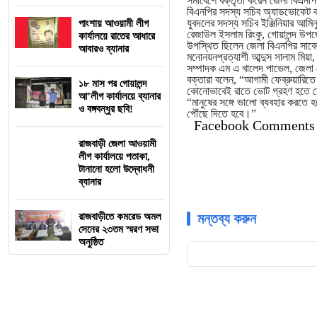
সমাবেশে বক্তৃতা করেন জেলা বিএনপি
বিএনপির সদস্য সচিব অ্যাডভোকেট কাম
যুবদলের সদস্য সচিব ইঞ্জিনিয়ার আমি
পাংশায় আওয়ামী লীগ
রেজাউল ইসলাম রিংকু, গোয়ালন্দ উপ
কার্যালয়ে রাতের আধারে
উপস্থিত ছিলেন জেলা বিএনপির সাবেক 
আবারও ব্যানার
মনোনয়নপ্রত্যাশী আব্দুস সালাম মিয়
সম্পাদক এম এ খালেদ পাভেল, জেলা 
বক্তারা বলেন, “আগামী ফেব্রুয়ারিতে
১৮ মাস পর গোয়ালন্দ
কোনোভাবেই রাতে ভোট গ্রহণ হতে দ
আ’লীগ কার্যালয়ে ব্যানার
“মানুষের সঙ্গে ভালো ব্যবহার করতে
ও বঙ্গবন্ধুর ছবি!
পৌঁছে দিতে হবে।”
Facebook Comments
রাজবাড়ী জেলা আওয়ামী
লীগ কার্যালয়ে পতাকা,
টানানো হলো উদ্বোধনী
ব্যানার
রাজবাড়ীতে কমরেড অমল
মন্তব্য করুন
সেনের ২৩তম স্মরণ সভা
অনুষ্ঠিত