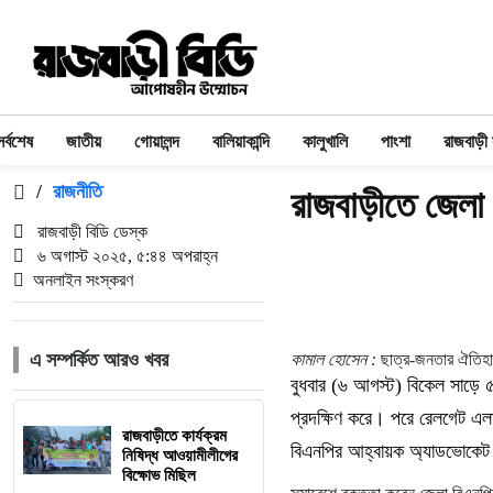
সর্বশেষ
জাতীয়
গোয়ালন্দ
বালিয়াকান্দি
কালুখালি
পাংশা
রাজবাড়ী
/
রাজনীতি
রাজবাড়ীতে জেলা
রাজবাড়ী বিডি ডেস্ক
৬ অগাস্ট ২০২৫, ৫:৪৪ অপরাহ্ন
অনলাইন সংস্করণ
এ সম্পর্কিত আরও খবর
কামাল হোসেন :
ছাত্র-জনতার ঐতিহাস
বুধবার (৬ আগস্ট) বিকেল সাড়ে ৫
প্রদক্ষিণ করে। পরে রেলগেট এলা
রাজবাড়ীতে কার্যক্রম
বিএনপির আহ্বায়ক অ্যাডভোকেট
নিষিদ্ধ আওয়ামীলীগের
বিক্ষোভ মিছিল