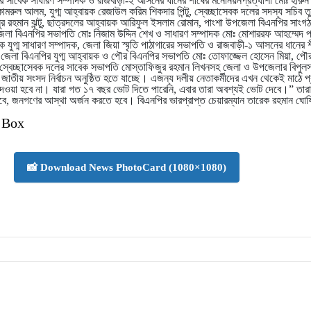
র সাবেক সাধারণ সম্পাদক ও রাজবাড়ী-২ আসনের ধানের শীষের মনোনয়নপ্রত্যাশী মোঃ হারুন
রুল আলম, যুগ্ম আহ্বায়ক রেজাউল করিম শিকদার পিন্টু, স্বেচ্ছাসেবক দলের সদস্য সচিব তু
নুর রহমান ঝন্টু, ছাত্রদলের আহ্বায়ক আরিফুল ইসলাম রোমান, পাংশা উপজেলা বিএনপির সাংগ
জেলা বিএনপির সভাপতি মোঃ নিজাম উদ্দিন শেখ ও সাধারণ সম্পাদক মোঃ মোশাররফ আহম্মেদ 
যুগ্ম সাধারণ সম্পাদক, জেলা জিয়া স্মৃতি পাঠাগারের সভাপতি ও রাজবাড়ী-১ আসনের ধানের 
া, জেলা বিএনপির যুগ্ম আহ্বায়ক ও পৌর বিএনপির সভাপতি মোঃ তোফাজ্জেল হোসেন মিয়া, পৌ
স্বেচ্ছাসেবক দলের সাবেক সভাপতি মোস্তাফিজুর রহমান লিখনসহ জেলা ও উপজেলার বিপুলস
 জাতীয় সংসদ নির্বাচন অনুষ্ঠিত হতে যাচ্ছে। এজন্য দলীয় নেতাকর্মীদের এখন থেকেই মাঠে প
েওয়া হবে না। যারা গত ১৭ বছর ভোট দিতে পারেনি, এবার তারা অবশ্যই ভোট দেবে।” তা
 হবে, জনগণের আস্থা অর্জন করতে হবে। বিএনপির ভারপ্রাপ্ত চেয়ারম্যান তারেক রহমান ঘো
 Box
📸 Download News PhotoCard (1080×1080)