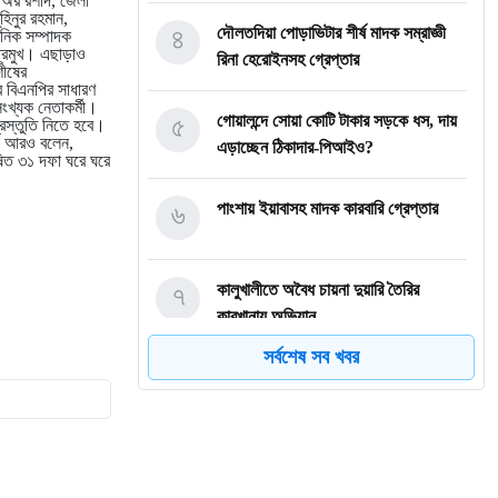
 অর রশীদ, জেলা
হিনুর রহমান,
৪
দৌলতদিয়া পোড়াভিটার শীর্ষ মাদক সম্রাজ্ঞী
ঠনিক সম্পাদক
প্রমুখ। এছাড়াও
রিনা হেরোইনসহ গ্রেপ্তার
শীষের
র বিএনপির সাধারণ
ংখ্যক নেতাকর্মী।
৫
গোয়ালন্দে সোয়া কোটি টাকার সড়কে ধস, দায়
্রস্তুতি নিতে হবে।
রা আরও বলেন,
এড়াচ্ছেন ঠিকাদার-পিআইও?
ষিত ৩১ দফা ঘরে ঘরে
৬
পাংশায় ইয়াবাসহ মাদক কারবারি গ্রেপ্তার
৭
কালুখালীতে অবৈধ চায়না দুয়ারি তৈরির
কারখানায় অভিযান
সর্বশেষ সব খবর
৮
গোয়ালন্দের নবাগত ইউএনও সাইফুল হুদার
যোগদান
৯
গোয়ালন্দে চিহ্নিত মাদক ব্যবসায়ী রোজীসহ
৩জন গ্রেপ্তার