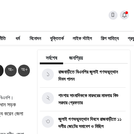
নীতি
ধর্ম
বিনোদন
যুক্তিতর্ক
লাইফ স্টাইল
শিল্প সাহিত্য
প্রয
সর্বশেষ
জনপ্রিয়
অ-
অ+
১
রাজবাড়ীতে বিএন‌পির জুলাই গণঅভূত্থান
দিবস পালন
২
পাংশায় সাংবাদিককে মারধরের মামলায় বিশু
 বিএনপি।
সরদার গ্রেফতার
্রধান সড়ক
ত্ব করেন জেলা
৩
জুলাই গণঅভ্যুত্থান দিবসে রাজবাড়ীতে ১১
দলীয় জো‌টের সমাবেশ ও মি‌ছিল