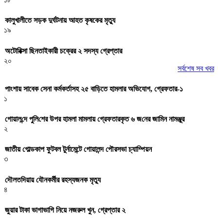
কালুখালীতে সড়ক দুর্ঘটনায় আহত কৃষকের মৃত্যু
১৯
অটোরিক্সা ছিনতাইকারী চক্রের ২ সদস্য গ্রেপ্তার
২০
সর্বশেষ সব খবর
পাংশায় সাবেক সেনা কর্মকর্তাসহ ২৫ বাড়িতে হামলার অভিযোগ, গ্রেফতার-১
১
গোয়াল‌ন্দে পু‌লি‌শের উপর হামলা মামলায় গ্রেফতারকৃত ৬ জ‌নের জা‌মিন নামঞ্জুর
২
জাতীয় গোল্ডকাপ ফুটবল টুর্নামেন্টে গোয়ালন্দ পৌরসভা চ্যাম্পিয়ন
৩
দৌলতদিয়ায় যৌনকর্মীর রহস্যজনক মৃত্যু
৪
জুয়ার টাকা ভাগাভাগি নিয়ে নজরুল খুন, গ্রেপ্তার ২