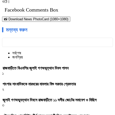
ওঠে।
Facebook Comments Box
📸 Download News PhotoCard (1080×1080)
মন্তব্য করুন
সর্বশেষ
জনপ্রিয়
রাজবাড়ীতে বিএন‌পির জুলাই গণঅভূত্থান দিবস পালন
১
পাংশায় সাংবাদিককে মারধরের মামলায় বিশু সরদার গ্রেফতার
২
জুলাই গণঅভ্যুত্থান দিবসে রাজবাড়ীতে ১১ দলীয় জো‌টের সমাবেশ ও মি‌ছিল
৩