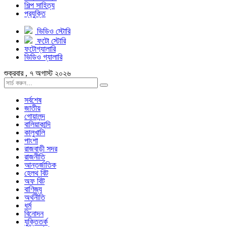
শিল্প সাহিত্য
প্রযুক্তি
ভিডিও স্টোরি
ফটো স্টোরি
ফটোগ্যালারি
ভিডিও গ্যালারি
শুক্রবার , ৭ অগাস্ট ২০২৬
সর্বশেষ
জাতীয়
গোয়ালন্দ
বালিয়াকান্দি
কালুখালি
পাংশা
রাজবাড়ী সদর
রাজনীতি
আন্তর্জাতিক
হেলথ বিট
অফ বিট
বাণিজ্য
অর্থনীতি
ধর্ম
বিনোদন
যুক্তিতর্ক