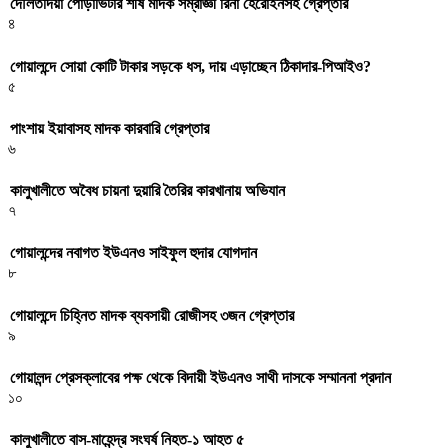
দৌলতদিয়া পোড়াভিটার শীর্ষ মাদক সম্রাজ্ঞী রিনা হেরোইনসহ গ্রেপ্তার
৪
গোয়ালন্দে সোয়া কোটি টাকার সড়কে ধস, দায় এড়াচ্ছেন ঠিকাদার-পিআইও?
৫
পাংশায় ইয়াবাসহ মাদক কারবারি গ্রেপ্তার
৬
কালুখালীতে অবৈধ চায়না দুয়ারি তৈরির কারখানায় অভিযান
৭
গোয়ালন্দের নবাগত ইউএনও সাইফুল হুদার যোগদান
৮
গোয়ালন্দে চিহ্নিত মাদক ব্যবসায়ী রোজীসহ ৩জন গ্রেপ্তার
৯
গোয়ালন্দ প্রেসক্লাবের পক্ষ থেকে বিদায়ী ইউএনও সাথী দাসকে সম্মাননা প্রদান
১০
কালুখালীতে বাস-মাহেন্দ্র সংঘর্ষ নিহত-১ আহত ৫