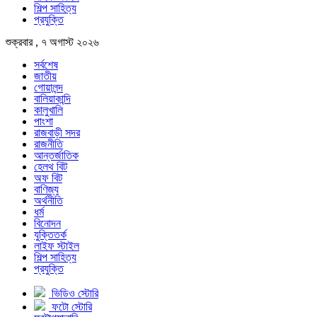
শিল্প সাহিত্য
প্রযুক্তি
শুক্রবার , ৭ অগাস্ট ২০২৬
সর্বশেষ
জাতীয়
গোয়ালন্দ
বালিয়াকান্দি
কালুখালি
পাংশা
রাজবাড়ী সদর
রাজনীতি
আন্তর্জাতিক
হেলথ বিট
অফ বিট
বাণিজ্য
অর্থনীতি
ধর্ম
বিনোদন
যুক্তিতর্ক
লাইফ স্টাইল
শিল্প সাহিত্য
প্রযুক্তি
ভিডিও স্টোরি
ফটো স্টোরি