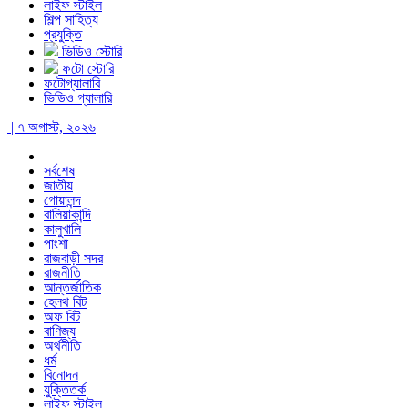
লাইফ স্টাইল
শিল্প সাহিত্য
প্রযুক্তি
ভিডিও স্টোরি
ফটো স্টোরি
ফটোগ্যালারি
ভিডিও গ্যালারি
| ৭ অগাস্ট, ২০২৬
সর্বশেষ
জাতীয়
গোয়ালন্দ
বালিয়াকান্দি
কালুখালি
পাংশা
রাজবাড়ী সদর
রাজনীতি
আন্তর্জাতিক
হেলথ বিট
অফ বিট
বাণিজ্য
অর্থনীতি
ধর্ম
বিনোদন
যুক্তিতর্ক
লাইফ স্টাইল