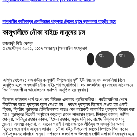
কালুখালীর কালিকাপুর রেলব্রিজের ধাক্কায় ট্রেনের ছাদে ভ্রমনকরা যাত্রীর মৃত্যু
কালুখালীতে নৌকা বাইচে মানুষের ঢল
রাজবাড়ী বিডি ডেস্ক
৩ সেপ্টেম্বর ২০২৫, ১:৩৭ অপরাহ্ন
|
অনলাইন সংস্করণ
অ-
অ+
কামাল হোসেন :
রাজবাড়ীর কালুখালী উপজেলার মৃগী ইউনিয়নের বড় কলকলিয়া বিলে
অনুষ্ঠিত হলো জমজমাট নৌকা বাইচ প্রতিযোগিতা। বড় কলকলিয়া যুব সংঘের আয়োজনে
তিন দিনব্যাপী এ আয়োজনের সমাপনী অনুষ্ঠিত হয় বুধবার।
বিকেলে ফাইনাল পর্বে অংশ নেয় বিভিন্ন এলাকার প্রতিযোগীরা। প্রতিযোগিতা শেষে
বিজয়ীদের হাতে পুরস্কার তুলে দেওয়া হয়। প্রথম পুরস্কার হিসেবে দেওয়া হয় একটি
ফ্রিজ, দ্বিতীয় পুরস্কার টেলিভিশনসহ আরও বেশ কয়েকটি আকর্ষণীয় পুরস্কার বিতরণ করা
হয়। পুরস্কার বিতরণী অনুষ্ঠানে বক্তব্য রাখেন সাজাহান মন্ডল, মিজানুর রহমান, জসিম
মোল্লা, আনিছুর রহমান কাঞ্চন, হিমেল রহমান, সবুজ মল্লিক, রাশেদ বিশ্বাস ও সাবু
মন্ডল। এসময় বক্তারা, এ ধরনের গ্রামীণ আয়োজনকে ঐতিহ্য ও সংস্কৃতির অংশ
হিসেবে ধরে রাখার আহ্বান জানান। নৌকা বাইচ উপভোগ করতে বিলপাড়ে ভিড় করেন
নারী-পুরুষসহ হাজারো মানুষ। দর্শকদের করতালি ও উল্লাসে গোটা এলাকা উৎসবমুখর হয়ে