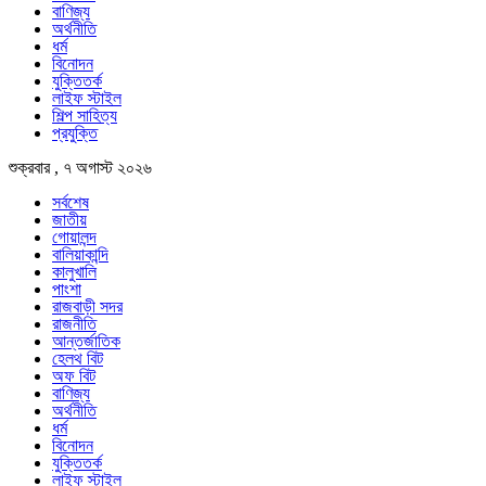
বাণিজ্য
অর্থনীতি
ধর্ম
বিনোদন
যুক্তিতর্ক
লাইফ স্টাইল
শিল্প সাহিত্য
প্রযুক্তি
শুক্রবার , ৭ অগাস্ট ২০২৬
সর্বশেষ
জাতীয়
গোয়ালন্দ
বালিয়াকান্দি
কালুখালি
পাংশা
রাজবাড়ী সদর
রাজনীতি
আন্তর্জাতিক
হেলথ বিট
অফ বিট
বাণিজ্য
অর্থনীতি
ধর্ম
বিনোদন
যুক্তিতর্ক
লাইফ স্টাইল