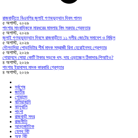
রাজবাড়ীতে বিএন‌পির জুলাই গণঅভূত্থান দিবস পালন
৫ অগাস্ট, ২০২৬
পাংশায় সাংবাদিককে মারধরের মামলায় বিশু সরদার গ্রেফতার
৫ অগাস্ট, ২০২৬
জুলাই গণঅভ্যুত্থান দিবসে রাজবাড়ীতে ১১ দলীয় জো‌টের সমাবেশ ও মি‌ছিল
৫ অগাস্ট, ২০২৬
দৌলতদিয়া পোড়াভিটার শীর্ষ মাদক সম্রাজ্ঞী রিনা হেরোইনসহ গ্রেপ্তার
৫ অগাস্ট, ২০২৬
গোয়ালন্দে সোয়া কোটি টাকার সড়কে ধস, দায় এড়াচ্ছেন ঠিকাদার-পিআইও?
৪ অগাস্ট, ২০২৬
পাংশায় ইয়াবাসহ মাদক কারবারি গ্রেপ্তার
৪ অগাস্ট, ২০২৬
সর্বশেষ
জাতীয়
গোয়ালন্দ
বালিয়াকান্দি
কালুখালি
পাংশা
রাজবাড়ী সদর
রাজনীতি
আন্তর্জাতিক
হেলথ বিট
অফ বিট