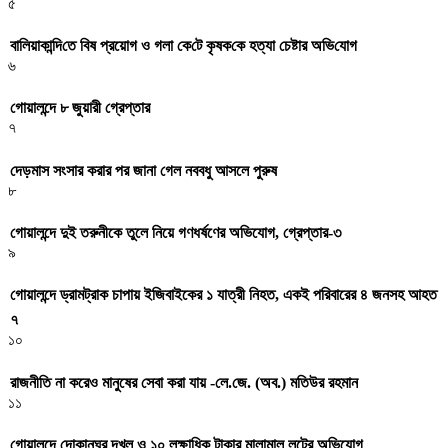
৫
বা‌লিয়াকা‌ন্দি‌তে বিষ প্রয়োগ ও গলা কে‌টে কৃষক‌কে হত্যা চেষ্টার অ‌ভি‌যোগ
৬
গোয়ালন্দে ৮ জুয়ারী গ্রেপ্তার
৭
দেড়মাস সংসার করার পর জানা গেল নববধু আসলে পুরুষ
৮
গোয়ালন্দে দুই তরুনীকে তুলে নিয়ে গণধর্ষণের অভিযোগ, গ্রেপ্তার-৩
৯
গোয়ালন্দে ড্রামট্রাক চাপায় ইজিবাইকের ১ যাত্রী নিহত, একই পরিবারের ৪ জনসহ আহত
৭
১০
রাজনীতি না করেও মানুষের সেবা করা যায় -লে.জে. (অব.) মতিউর রহমান
১১
গোয়ালন্দে দোকানঘর দখল ও ১০ লক্ষাধিক টাকার মালামাল লুটের অভিযোগ