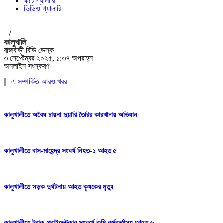
ফটোগ্যালারি
ভিডিও গ্যালারি
/
কালুখালি
রাজবাড়ী বিডি ডেস্ক
৩ সেপ্টেম্বর ২০২৫, ১:৩৭ অপরাহ্ন
অনলাইন সংস্করণ
এ সম্পর্কিত আরও খবর
কালুখালীতে অবৈধ চায়না দুয়ারি তৈরির কারখানায় অভিযান
কালুখালীতে বাস-মাহেন্দ্র সংঘর্ষ নিহত-১ আহত ৫
কালুখালীতে সড়ক দুর্ঘটনায় আহত কৃষকের মৃত্যু
কালুখালীতে ট্রাক-প্রাইভেটকার সংঘর্ষে কৃষি কর্মকর্তাসহ আহত ৬