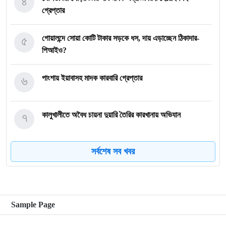
৪
গ্রেপ্তার
৫
গোয়ালন্দে সোয়া কোটি টাকার সড়কে ধস, দায় এড়াচ্ছেন ঠিকাদার-
পিআইও?
৬
পাংশায় ইয়াবাসহ মাদক কারবারি গ্রেপ্তার
৭
কালুখালীতে অবৈধ চায়না দুয়ারি তৈরির কারখানায় অভিযান
সর্বশেষ সব খবর
৮
গোয়ালন্দের নবাগত ইউএনও সাইফুল হুদার যোগদান
৯
গোয়ালন্দে চিহ্নিত মাদক ব্যবসায়ী রোজীসহ ৩জন গ্রেপ্তার
Sample Page
গোয়ালন্দ প্রেসক্লাবের পক্ষ থেকে বিদায়ী ইউএনও সাথী দাসকে