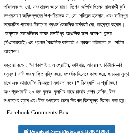
পরিচালক ড. মো. মাজহারুল আনোয়ার। বিশেষ অতিথি ছিলেন রাজবাড়ী কৃষি
সম্প্রসারণ অধিদপ্তরের উপপরিচালক ড. মো. শহিদুল ইসলাম, এবং ফরিদপুর
সরেজমিন গবেষণা বিভাগের প্রধান বৈজ্ঞানিক কর্মকর্তা মো. মাহমুদুর রহমান।
অনুষ্ঠানে সভাপতিত্ব করেন মাদারীপুর আঞ্চলিক ডাল গবেষণা কেন্দ্র
(বিএআরআই) এর প্রধান বৈজ্ঞানিক কর্মকর্তা ও প্রকল্প পরিচালক ড. সেলিম
আহমেদ।
বক্তারা বলেন, “মাশকালাই ডাল প্রোটিন, ফাইবার, আয়রন ও ভিটামিন–বি
সমৃদ্ধ। এটি হজমশক্তি বৃদ্ধি করে, বলবর্ধক হিসেবে কাজ করে, হৃদযন্ত্র সুস্থ
রাখে এবং ডায়াবেটিস নিয়ন্ত্রণে সহায়তা করে।” দিনব্যাপী এ প্রশিক্ষণে
অংশগ্রহণকারী ৬০ জন কৃষক–কৃষাণীর মাঝে চার্জার স্প্রে মেশিন, বীজ
সংরক্ষণের ড্রাম এবং বীজ শুকানোর জন্য ত্রিপল বিনামূল্যে বিতরণ করা হয়।
Facebook Comments Box
📸 Download News PhotoCard (1080×1080)