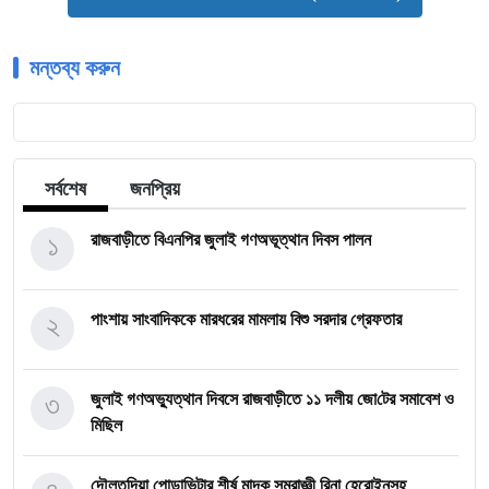
মন্তব্য করুন
সর্বশেষ
জনপ্রিয়
১
রাজবাড়ীতে বিএন‌পির জুলাই গণঅভূত্থান দিবস পালন
২
পাংশায় সাংবাদিককে মারধরের মামলায় বিশু সরদার গ্রেফতার
৩
জুলাই গণঅভ্যুত্থান দিবসে রাজবাড়ীতে ১১ দলীয় জো‌টের সমাবেশ ও
মি‌ছিল
দৌলতদিয়া পোড়াভিটার শীর্ষ মাদক সম্রাজ্ঞী রিনা হেরোইনসহ