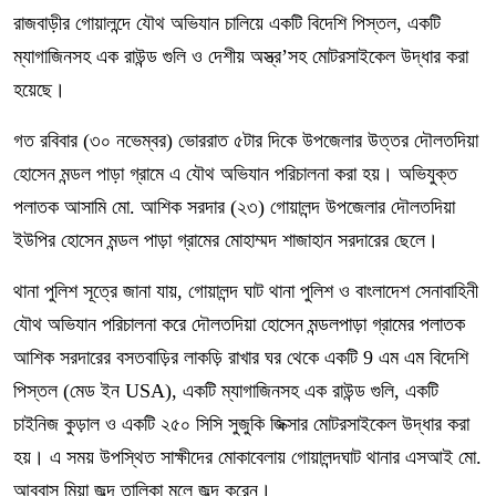
রাজবাড়ীর গোয়ালন্দে যৌথ অভিযান চালিয়ে একটি বিদেশি পিস্তল, একটি
ম্যাগাজিনসহ এক রাউন্ড গুলি ও দেশীয় অস্ত্র’সহ মোটরসাইকেল উদ্ধার করা
হয়েছে।
গত রবিবার (৩০ নভেম্বর) ভোররাত ৫টার দিকে উপজেলার উত্তর দৌলতদিয়া
হোসেন মন্ডল পাড়া গ্রামে এ যৌথ অভিযান পরিচালনা করা হয়। অভিযুক্ত
পলাতক আসামি মো. আশিক সরদার (২৩) গোয়ালন্দ উপজেলার দৌলতদিয়া
ইউপির হোসেন মন্ডল পাড়া গ্রামের মোহাম্মদ শাজাহান সরদারের ছেলে।
থানা পুলিশ সূত্রে জানা যায়, গোয়ালন্দ ঘাট থানা পুলিশ ও বাংলাদেশ সেনাবাহিনী
যৌথ অভিযান পরিচালনা করে দৌলতদিয়া হোসেন মন্ডলপাড়া গ্রামের পলাতক
আশিক সরদারের বসতবাড়ির লাকড়ি রাখার ঘর থেকে একটি 9 এম এম বিদেশি
পিস্তল (মেড ইন USA), একটি ম্যাগাজিনসহ এক রাউন্ড গুলি, একটি
চাইনিজ কুড়াল ও একটি ২৫০ সিসি সুজুকি জিক্সার মোটরসাইকেল উদ্ধার করা
হয়। এ সময় উপস্থিত সাক্ষীদের মোকাবেলায় গোয়ালন্দঘাট থানার এসআই মো.
আব্বাস মিয়া জব্দ তালিকা মূলে জব্দ করেন।