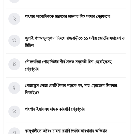
২
পাংশায় সাংবাদিককে মারধরের মামলায় বিশু সরদার গ্রেফতার
৩
জুলাই গণঅভ্যুত্থান দিবসে রাজবাড়ীতে ১১ দলীয় জো‌টের সমাবেশ ও
মি‌ছিল
৪
দৌলতদিয়া পোড়াভিটার শীর্ষ মাদক সম্রাজ্ঞী রিনা হেরোইনসহ
গ্রেপ্তার
৫
গোয়ালন্দে সোয়া কোটি টাকার সড়কে ধস, দায় এড়াচ্ছেন ঠিকাদার-
পিআইও?
৬
পাংশায় ইয়াবাসহ মাদক কারবারি গ্রেপ্তার
৭
কালুখালীতে অবৈধ চায়না দুয়ারি তৈরির কারখানায় অভিযান