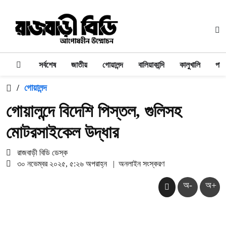
সর্বশেষ
জাতীয়
গোয়ালন্দ
বালিয়াকান্দি
কালুখালি
পাং
/
গোয়ালন্দ
গোয়ালন্দে বিদেশি পিস্তল, গুলিসহ
মোটরসাইকেল উদ্ধার
রাজবাড়ী বিডি ডেস্ক
৩০ নভেম্বর ২০২৫, ৫:২৬ অপরাহ্ন
|
অনলাইন সংস্করণ
অ-
অ+