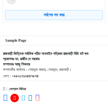
সর্বশেষ সব খবর
৮
গোয়ালন্দের নবাগত ইউএনও সাইফুল হুদার যোগদান
৯
গোয়ালন্দে চিহ্নিত মাদক ব্যবসায়ী রোজীসহ ৩জন গ্রেপ্তার
Sample Page
১০
গোয়ালন্দ প্রেসক্লাবের পক্ষ থেকে বিদায়ী ইউএনও সাথী দাসকে
রাজবাড়ী ভিত্তিক সর্বাধিক পঠিত অনলাইন পত্রিকা রাজবাড়ী বিডি ডট কম
সম্মাননা প্রদান
প্রকাশকঃ ডা. রাজীব দে সরকার
সম্পাদকঃ আজু শিকদার
১১
কালুখালীতে বাস-মাহেন্দ্র সংঘর্ষ নিহত-১ আহত ৫
সম্পাদকীয় কার্যালয় : গোয়ালন্দ বাজার, গোয়ালন্দ, রাজবাড়ী।
ফোন :
+৮৮০১৭১৩৫৪৭৮৭৪
১২
পদ্মা নদীতে নৌ পুলিশের অভিযানে অবৈধ চায়না দুয়ারী জালসহ জেলে
সোশ্যাল মিডিয়া
আটক
১৩
গোয়ালন্দে পানিতে ডুবে শিশুর মৃত্যু