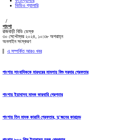
ফটোগ্যালারি
ভিডিও গ্যালারি
/
পাংশা
রাজবাড়ী বিডি ডেস্ক
৩০ সেপ্টেম্বর ২০২৪, ১০:৩৮ অপরাহ্ন
অনলাইন সংস্করণ
এ সম্পর্কিত আরও খবর
পাংশায় সাংবাদিককে মারধরের মামলায় বিশু সরদার গ্রেফতার
পাংশায় ইয়াবাসহ মাদক কারবারি গ্রেপ্তার
পাংশায় তিন মাদক কারাবি গ্রেফতার, দু’জনের কারাদন্ড
পাংশায় ৮০০ পিস ইয়াবাসহ যুবক গ্রেপ্তার