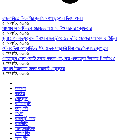
রাজবাড়ীতে বিএন‌পির জুলাই গণঅভূত্থান দিবস পালন
৫ অগাস্ট, ২০২৬
পাংশায় সাংবাদিককে মারধরের মামলায় বিশু সরদার গ্রেফতার
৫ অগাস্ট, ২০২৬
জুলাই গণঅভ্যুত্থান দিবসে রাজবাড়ীতে ১১ দলীয় জো‌টের সমাবেশ ও মি‌ছিল
৫ অগাস্ট, ২০২৬
দৌলতদিয়া পোড়াভিটার শীর্ষ মাদক সম্রাজ্ঞী রিনা হেরোইনসহ গ্রেপ্তার
৫ অগাস্ট, ২০২৬
গোয়ালন্দে সোয়া কোটি টাকার সড়কে ধস, দায় এড়াচ্ছেন ঠিকাদার-পিআইও?
৪ অগাস্ট, ২০২৬
পাংশায় ইয়াবাসহ মাদক কারবারি গ্রেপ্তার
৪ অগাস্ট, ২০২৬
সর্বশেষ
জাতীয়
গোয়ালন্দ
বালিয়াকান্দি
কালুখালি
পাংশা
রাজবাড়ী সদর
রাজনীতি
আন্তর্জাতিক
হেলথ বিট
অফ বিট