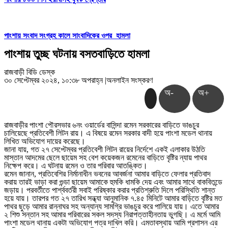
পাংশায় সংবাদ সংগ্রহ কালে সাংবাদিকের ওপর হামলা
পাংশায় তুচ্ছ ঘটনায় বসতবাড়িতে হামলা
রাজবাড়ী বিডি ডেস্ক
৩০ সেপ্টেম্বর ২০২৪, ১০:৩৮ অপরাহ্ন
|
অনলাইন সংস্করণ
অ-
অ+
রাজবাড়ীর পাংশা পৌরসভার ৬নং ওয়ার্ডের বাসিন্দা রমেন সরকারের বাড়িতে ভাঙচুর
চালিয়েছে প্রতিবেশী লিটন রায়। এ বিষয়ে রমেন সরকার বাদী হয়ে পাংশা মডেল থানায়
লিখিত অভিযোগ দায়ের করেছে।
জানা যায়, গত ২৭ সেপ্টেম্বর প্রতিবেশী লিটন রায়ের নির্দেশে একই এলাকার উঠতি
মাস্তান আদমের ছেলে ছায়েম সহ বেশ কয়েকজন রমেনের বাড়িতে বৃষ্টির ন্যায় পাথর
নিক্ষেপ করে। এ ঘটনায় রমেন ও তার পরিবার আতঙ্কিত।
রমেন জানান, প্রতিবেশির নির্মানাধীন ভবনের আবর্জনা আমার বাড়িতে ফেলার প্রতিবাদ
করায় তারই ভাড়া করা গুন্ডা ছায়েম আমাকে হুমকি ধামকি দেয় এবং আমার সাথে বাকবিতন্ডে
জড়ায়। পরবর্তীতে পার্শ্ববর্তরী সবাই পরিষ্কার করার প্রতিশ্রুতি দিলে পরিস্থিতি শান্ত
হয়ে যায়। তারপর গত ২৭ তারিখ সন্ধ্যা আনুমানিক ৭.৪৫ মিনিটে আমার বাড়িতে বৃষ্টির মত
পাথর ছুড়ে আমার রান্নাঘর সহ অন্যান্য সামগ্রি ভাঙচুর করে পালিয়ে যায়। এতে আমার
২ শিশু সন্তান সহ আমার পরিবারের সকল সদস্য নিরাপত্তাহীনতায় ভুগছি। এ মর্মে আমি
পাংশা মডেল থানায় একটা অভিযোগ পত্র দাখিল করি। এমতাবস্থায় আমি প্রশাসন এর