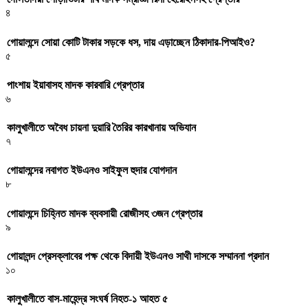
৪
গোয়ালন্দে সোয়া কোটি টাকার সড়কে ধস, দায় এড়াচ্ছেন ঠিকাদার-পিআইও?
৫
পাংশায় ইয়াবাসহ মাদক কারবারি গ্রেপ্তার
৬
কালুখালীতে অবৈধ চায়না দুয়ারি তৈরির কারখানায় অভিযান
৭
গোয়ালন্দের নবাগত ইউএনও সাইফুল হুদার যোগদান
৮
গোয়ালন্দে চিহ্নিত মাদক ব্যবসায়ী রোজীসহ ৩জন গ্রেপ্তার
৯
গোয়ালন্দ প্রেসক্লাবের পক্ষ থেকে বিদায়ী ইউএনও সাথী দাসকে সম্মাননা প্রদান
১০
কালুখালীতে বাস-মাহেন্দ্র সংঘর্ষ নিহত-১ আহত ৫