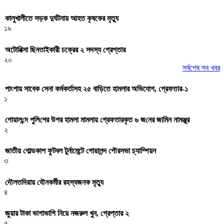
কালুখালীতে সড়ক দুর্ঘটনায় আহত কৃষকের মৃত্যু
১৯
অটোরিক্সা ছিনতাইকারী চক্রের ২ সদস্য গ্রেপ্তার
২০
সর্বশেষ সব খবর
পাংশায় সাবেক সেনা কর্মকর্তাসহ ২৫ বাড়িতে হামলার অভিযোগ, গ্রেফতার-১
১
গোয়াল‌ন্দে পু‌লি‌শের উপর হামলা মামলায় গ্রেফতারকৃত ৬ জ‌নের জা‌মিন নামঞ্জুর
২
জাতীয় গোল্ডকাপ ফুটবল টুর্নামেন্টে গোয়ালন্দ পৌরসভা চ্যাম্পিয়ন
৩
দৌলতদিয়ায় যৌনকর্মীর রহস্যজনক মৃত্যু
৪
জুয়ার টাকা ভাগাভাগি নিয়ে নজরুল খুন, গ্রেপ্তার ২
৫