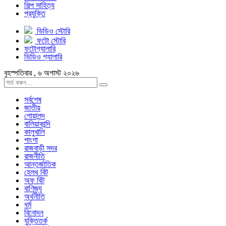
শিল্প সাহিত্য
প্রযুক্তি
ভিডিও স্টোরি
ফটো স্টোরি
ফটোগ্যালারি
ভিডিও গ্যালারি
বৃহস্পতিবার , ৬ অগাস্ট ২০২৬
সর্বশেষ
জাতীয়
গোয়ালন্দ
বালিয়াকান্দি
কালুখালি
পাংশা
রাজবাড়ী সদর
রাজনীতি
আন্তর্জাতিক
হেলথ বিট
অফ বিট
বাণিজ্য
অর্থনীতি
ধর্ম
বিনোদন
যুক্তিতর্ক