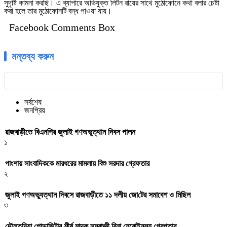
সুদৃষ্টি কামনা করছি। এ ব্যাপারে অভিযুক্ত লিটন রায়ের সাথে মুঠোফোনে কথা বলার চেষ্টা
করা হলে তার মুঠোফোনটি বন্ধ পাওয়া যায়।
Facebook Comments Box
মন্তব্য করুন
সর্বশেষ
জনপ্রিয়
রাজবাড়ীতে বিএন‌পির জুলাই গণঅভূত্থান দিবস পালন
১
পাংশায় সাংবাদিককে মারধরের মামলায় বিশু সরদার গ্রেফতার
২
জুলাই গণঅভ্যুত্থান দিবসে রাজবাড়ীতে ১১ দলীয় জো‌টের সমাবেশ ও মি‌ছিল
৩
দৌলতদিয়া পোড়াভিটার শীর্ষ মাদক সম্রাজ্ঞী রিনা হেরোইনসহ গ্রেপ্তার