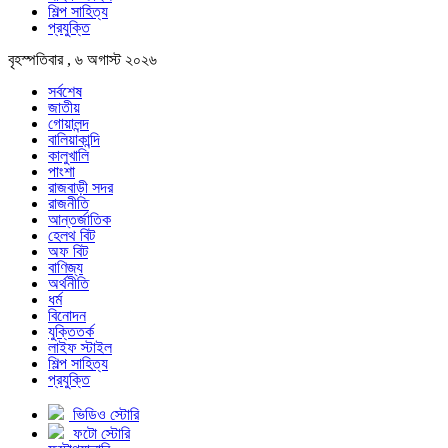
শিল্প সাহিত্য
প্রযুক্তি
বৃহস্পতিবার , ৬ অগাস্ট ২০২৬
সর্বশেষ
জাতীয়
গোয়ালন্দ
বালিয়াকান্দি
কালুখালি
পাংশা
রাজবাড়ী সদর
রাজনীতি
আন্তর্জাতিক
হেলথ বিট
অফ বিট
বাণিজ্য
অর্থনীতি
ধর্ম
বিনোদন
যুক্তিতর্ক
লাইফ স্টাইল
শিল্প সাহিত্য
প্রযুক্তি
ভিডিও স্টোরি
ফটো স্টোরি