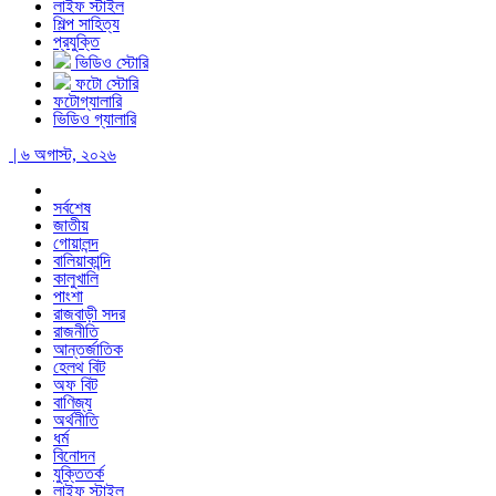
লাইফ স্টাইল
শিল্প সাহিত্য
প্রযুক্তি
ভিডিও স্টোরি
ফটো স্টোরি
ফটোগ্যালারি
ভিডিও গ্যালারি
| ৬ অগাস্ট, ২০২৬
সর্বশেষ
জাতীয়
গোয়ালন্দ
বালিয়াকান্দি
কালুখালি
পাংশা
রাজবাড়ী সদর
রাজনীতি
আন্তর্জাতিক
হেলথ বিট
অফ বিট
বাণিজ্য
অর্থনীতি
ধর্ম
বিনোদন
যুক্তিতর্ক
লাইফ স্টাইল