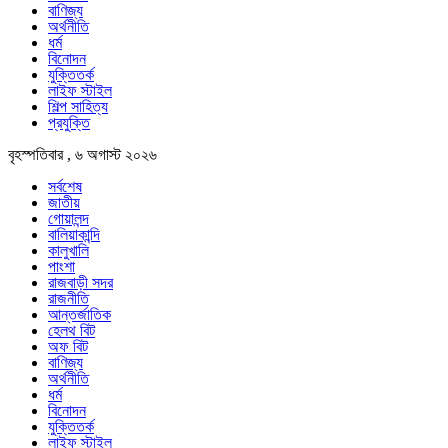
বাণিজ্য
অর্থনীতি
ধর্ম
বিনোদন
যুক্তিতর্ক
লাইফ স্টাইল
শিল্প সাহিত্য
প্রযুক্তি
বৃহস্পতিবার , ৬ অগাস্ট ২০২৬
সর্বশেষ
জাতীয়
গোয়ালন্দ
বালিয়াকান্দি
কালুখালি
পাংশা
রাজবাড়ী সদর
রাজনীতি
আন্তর্জাতিক
হেলথ বিট
অফ বিট
বাণিজ্য
অর্থনীতি
ধর্ম
বিনোদন
যুক্তিতর্ক
লাইফ স্টাইল