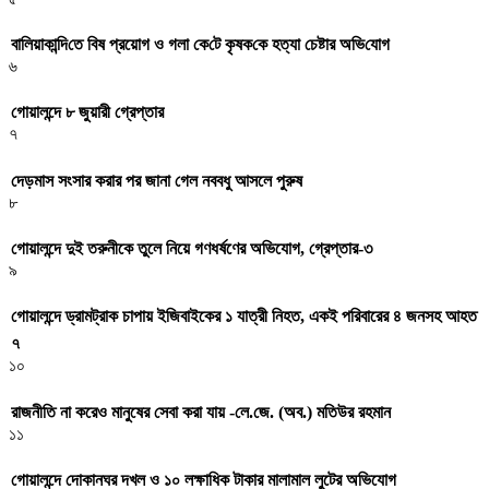
বা‌লিয়াকা‌ন্দি‌তে বিষ প্রয়োগ ও গলা কে‌টে কৃষক‌কে হত্যা চেষ্টার অ‌ভি‌যোগ
৬
গোয়ালন্দে ৮ জুয়ারী গ্রেপ্তার
৭
দেড়মাস সংসার করার পর জানা গেল নববধু আসলে পুরুষ
৮
গোয়ালন্দে দুই তরুনীকে তুলে নিয়ে গণধর্ষণের অভিযোগ, গ্রেপ্তার-৩
৯
গোয়ালন্দে ড্রামট্রাক চাপায় ইজিবাইকের ১ যাত্রী নিহত, একই পরিবারের ৪ জনসহ আহত
৭
১০
রাজনীতি না করেও মানুষের সেবা করা যায় -লে.জে. (অব.) মতিউর রহমান
১১
গোয়ালন্দে দোকানঘর দখল ও ১০ লক্ষাধিক টাকার মালামাল লুটের অভিযোগ