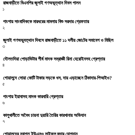
রাজবাড়ীতে বিএন‌পির জুলাই গণঅভূত্থান দিবস পালন
১
পাংশায় সাংবাদিককে মারধরের মামলায় বিশু সরদার গ্রেফতার
২
জুলাই গণঅভ্যুত্থান দিবসে রাজবাড়ীতে ১১ দলীয় জো‌টের সমাবেশ ও মি‌ছিল
৩
দৌলতদিয়া পোড়াভিটার শীর্ষ মাদক সম্রাজ্ঞী রিনা হেরোইনসহ গ্রেপ্তার
৪
গোয়ালন্দে সোয়া কোটি টাকার সড়কে ধস, দায় এড়াচ্ছেন ঠিকাদার-পিআইও?
৫
পাংশায় ইয়াবাসহ মাদক কারবারি গ্রেপ্তার
৬
কালুখালীতে অবৈধ চায়না দুয়ারি তৈরির কারখানায় অভিযান
৭
গোয়ালন্দের নবাগত ইউএনও সাইফুল হুদার যোগদান