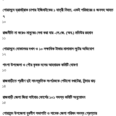
গোয়ালন্দে ড্রামট্রাক চাপায় ইজিবাইকের ১ যাত্রী নিহত, একই পরিবারের ৪ জনসহ আহত
৭
১০
রাজনীতি না করেও মানুষের সেবা করা যায় -লে.জে. (অব.) মতিউর রহমান
১১
গোয়ালন্দে দোকানঘর দখল ও ১০ লক্ষাধিক টাকার মালামাল লুটের অভিযোগ
১২
পাংশা উপজেলা ও পৌর কৃষক দলের আহবায়ক কমিটি ঘোষণা
১৩
রাজবাড়ীতে প্রবীণ দুই সাংস্কৃতিক সংগঠককে পেটালো বখাটেরা, নিন্দার ঝড়
১৪
রাজবাড়ী জেলা জিয়া সাইবার ফোর্সের ১০১ সদস্য কমিটি অনুমোদন
১৫
গোয়ালন্দ উপজেলা যুবলীগ সভাপতি ও সাবেক জেলা পরিষদ সদস্য গ্রেপ্তার