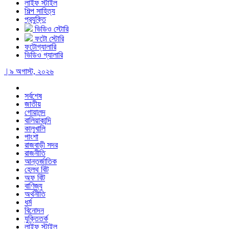
লাইফ স্টাইল
শিল্প সাহিত্য
প্রযুক্তি
ভিডিও স্টোরি
ফটো স্টোরি
ফটোগ্যালারি
ভিডিও গ্যালারি
| ৯ অগাস্ট, ২০২৬
সর্বশেষ
জাতীয়
গোয়ালন্দ
বালিয়াকান্দি
কালুখালি
পাংশা
রাজবাড়ী সদর
রাজনীতি
আন্তর্জাতিক
হেলথ বিট
অফ বিট
বাণিজ্য
অর্থনীতি
ধর্ম
বিনোদন
যুক্তিতর্ক
লাইফ স্টাইল