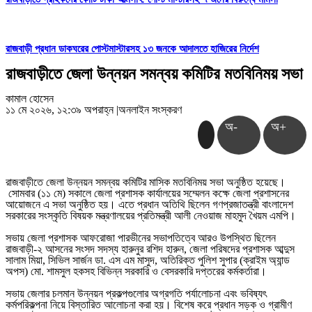
রাজবাড়ী প্রধান ডাকঘরের পোস্টমাস্টারসহ ১৩ জনকে আদালতে হাজিরের নির্দেশ
রাজবাড়ীতে জেলা উন্নয়ন সমন্বয় কমিটির মতবিনিময় সভা
কামাল হোসেন
১১ মে ২০২৬, ১২:৩৯ অপরাহ্ন
|
অনলাইন সংস্করণ
অ-
অ+
রাজবাড়ীতে জেলা উন্নয়ন সমন্বয় কমিটির মাসিক মতবিনিময় সভা অনুষ্ঠিত হয়েছে।
সোমবার (১১ মে) সকালে জেলা প্রশাসক কার্যালয়ের সম্মেলন কক্ষে জেলা প্রশাসনের
আয়োজনে এ সভা অনুষ্ঠিত হয়। এতে প্রধান অতিথি ছিলেন গণপ্রজাতন্ত্রী বাংলাদেশ
সরকারের সংস্কৃতি বিষয়ক মন্ত্রণালয়ের প্রতিমন্ত্রী আলী নেওয়াজ মাহমুদ খৈয়ম এমপি।
সভায় জেলা প্রশাসক আফরোজা পারভীনের সভাপতিত্বে আরও উপস্থিত ছিলেন
রাজবাড়ী-২ আসনের সংসদ সদস্য হারুনুর রশিদ হারুন, জেলা পরিষদের প্রশাসক আব্দুস
সালাম মিয়া, সিভিল সার্জন ডা. এস এম মাসুদ, অতিরিক্ত পুলিশ সুপার (ক্রাইম অ্যান্ড
অপস) মো. শামসুল হকসহ বিভিন্ন সরকারি ও বেসরকারি দপ্তরের কর্মকর্তারা।
সভায় জেলার চলমান উন্নয়ন প্রকল্পগুলোর অগ্রগতি পর্যালোচনা এবং ভবিষ্যৎ
কর্মপরিকল্পনা নিয়ে বিস্তারিত আলোচনা করা হয়। বিশেষ করে প্রধান সড়ক ও গ্রামীণ