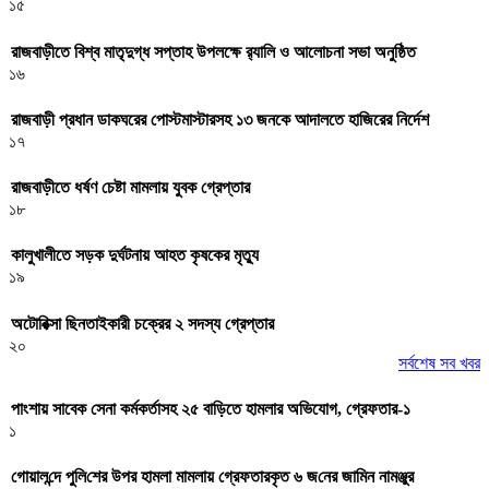
১৫
রাজবাড়ীতে বিশ্ব মাতৃদুগ্ধ সপ্তাহ উপলক্ষে র‌্যালি ও আলোচনা সভা অনুষ্ঠিত
১৬
রাজবাড়ী প্রধান ডাকঘরের পোস্টমাস্টারসহ ১৩ জনকে আদালতে হাজিরের নির্দেশ
১৭
রাজবাড়ীতে ধর্ষণ চেষ্টা মামলায় যুবক গ্রেপ্তার
১৮
কালুখালীতে সড়ক দুর্ঘটনায় আহত কৃষকের মৃত্যু
১৯
অটোরিক্সা ছিনতাইকারী চক্রের ২ সদস্য গ্রেপ্তার
২০
সর্বশেষ সব খবর
পাংশায় সাবেক সেনা কর্মকর্তাসহ ২৫ বাড়িতে হামলার অভিযোগ, গ্রেফতার-১
১
গোয়াল‌ন্দে পু‌লি‌শের উপর হামলা মামলায় গ্রেফতারকৃত ৬ জ‌নের জা‌মিন নামঞ্জুর