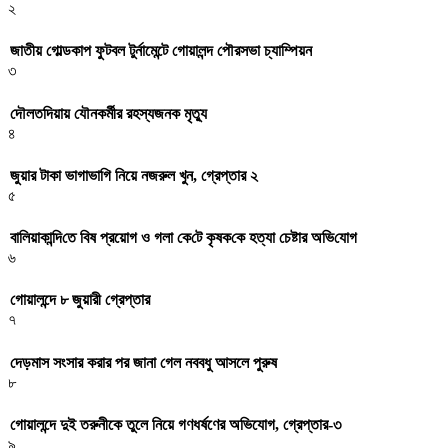
২
জাতীয় গোল্ডকাপ ফুটবল টুর্নামেন্টে গোয়ালন্দ পৌরসভা চ্যাম্পিয়ন
৩
দৌলতদিয়ায় যৌনকর্মীর রহস্যজনক মৃত্যু
৪
জুয়ার টাকা ভাগাভাগি নিয়ে নজরুল খুন, গ্রেপ্তার ২
৫
বা‌লিয়াকা‌ন্দি‌তে বিষ প্রয়োগ ও গলা কে‌টে কৃষক‌কে হত্যা চেষ্টার অ‌ভি‌যোগ
৬
গোয়ালন্দে ৮ জুয়ারী গ্রেপ্তার
৭
দেড়মাস সংসার করার পর জানা গেল নববধু আসলে পুরুষ
৮
গোয়ালন্দে দুই তরুনীকে তুলে নিয়ে গণধর্ষণের অভিযোগ, গ্রেপ্তার-৩
৯