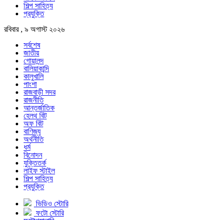
শিল্প সাহিত্য
প্রযুক্তি
রবিবার , ৯ অগাস্ট ২০২৬
সর্বশেষ
জাতীয়
গোয়ালন্দ
বালিয়াকান্দি
কালুখালি
পাংশা
রাজবাড়ী সদর
রাজনীতি
আন্তর্জাতিক
হেলথ বিট
অফ বিট
বাণিজ্য
অর্থনীতি
ধর্ম
বিনোদন
যুক্তিতর্ক
লাইফ স্টাইল
শিল্প সাহিত্য
প্রযুক্তি
ভিডিও স্টোরি
ফটো স্টোরি