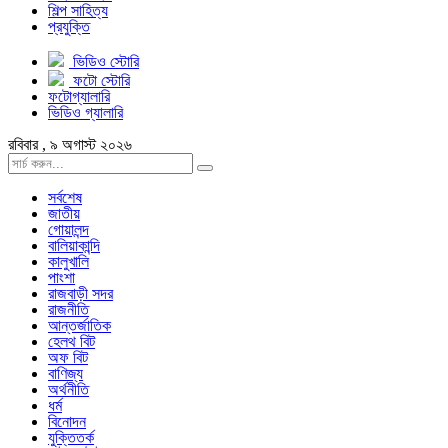
শিল্প সাহিত্য
প্রযুক্তি
ভিডিও স্টোরি
ফটো স্টোরি
ফটোগ্যালারি
ভিডিও গ্যালারি
রবিবার , ৯ অগাস্ট ২০২৬
সর্বশেষ
জাতীয়
গোয়ালন্দ
বালিয়াকান্দি
কালুখালি
পাংশা
রাজবাড়ী সদর
রাজনীতি
আন্তর্জাতিক
হেলথ বিট
অফ বিট
বাণিজ্য
অর্থনীতি
ধর্ম
বিনোদন
যুক্তিতর্ক