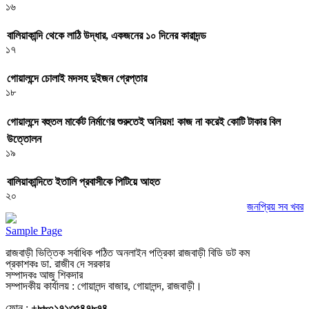
১৬
বালিয়াকান্দি থেকে লাঠি উদ্ধার, একজনের ১০ দিনের কারাদন্ড
১৭
গোয়ালন্দে চোলাই মদসহ দুইজন গ্রেপ্তার
১৮
গোয়ালন্দে বহুতল মার্কেট নির্মাণের শুরুতেই অনিয়ম! কাজ না করেই কোটি টাকার বিল
উত্তোলন
১৯
বালিয়াকান্দিতে ইতালি প্রবাসীকে পিটিয়ে আহত
২০
জনপ্রিয় সব খবর
Sample Page
রাজবাড়ী ভিত্তিক সর্বাধিক পঠিত অনলাইন পত্রিকা রাজবাড়ী বিডি ডট কম
প্রকাশকঃ ডা. রাজীব দে সরকার
সম্পাদকঃ আজু শিকদার
সম্পাদকীয় কার্যালয় : গোয়ালন্দ বাজার, গোয়ালন্দ, রাজবাড়ী।
ফোন :
+৮৮০১৭১৩৫৪৭৮৭৪