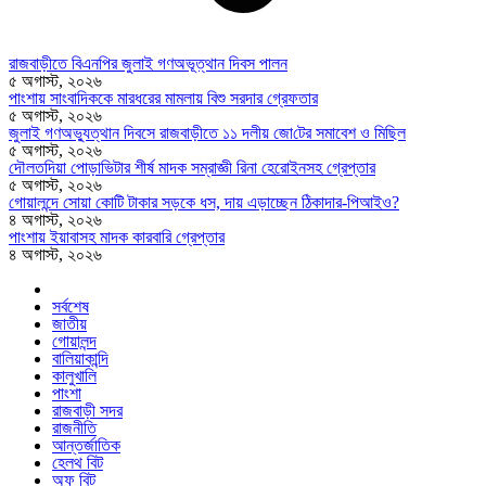
রাজবাড়ীতে বিএন‌পির জুলাই গণঅভূত্থান দিবস পালন
৫ অগাস্ট, ২০২৬
পাংশায় সাংবাদিককে মারধরের মামলায় বিশু সরদার গ্রেফতার
৫ অগাস্ট, ২০২৬
জুলাই গণঅভ্যুত্থান দিবসে রাজবাড়ীতে ১১ দলীয় জো‌টের সমাবেশ ও মি‌ছিল
৫ অগাস্ট, ২০২৬
দৌলতদিয়া পোড়াভিটার শীর্ষ মাদক সম্রাজ্ঞী রিনা হেরোইনসহ গ্রেপ্তার
৫ অগাস্ট, ২০২৬
গোয়ালন্দে সোয়া কোটি টাকার সড়কে ধস, দায় এড়াচ্ছেন ঠিকাদার-পিআইও?
৪ অগাস্ট, ২০২৬
পাংশায় ইয়াবাসহ মাদক কারবারি গ্রেপ্তার
৪ অগাস্ট, ২০২৬
সর্বশেষ
জাতীয়
গোয়ালন্দ
বালিয়াকান্দি
কালুখালি
পাংশা
রাজবাড়ী সদর
রাজনীতি
আন্তর্জাতিক
হেলথ বিট
অফ বিট