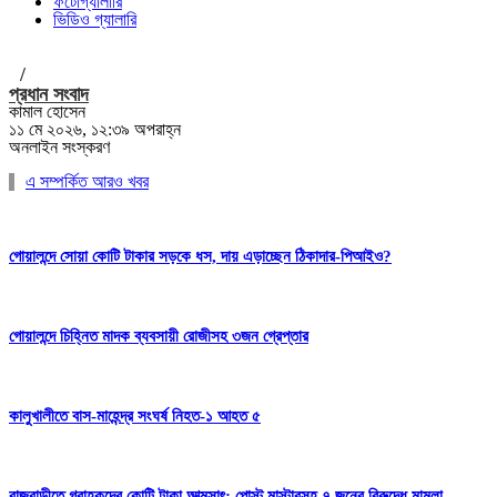
ফটোগ্যালারি
ভিডিও গ্যালারি
/
প্রধান সংবাদ
কামাল হোসেন
১১ মে ২০২৬, ১২:৩৯ অপরাহ্ন
অনলাইন সংস্করণ
এ সম্পর্কিত আরও খবর
গোয়ালন্দে সোয়া কোটি টাকার সড়কে ধস, দায় এড়াচ্ছেন ঠিকাদার-পিআইও?
গোয়ালন্দে চিহ্নিত মাদক ব্যবসায়ী রোজীসহ ৩জন গ্রেপ্তার
কালুখালীতে বাস-মাহেন্দ্র সংঘর্ষ নিহত-১ আহত ৫
রাজবাড়ীতে গ্রাহকদের কোটি টাকা আত্মসাৎ: পোস্ট মাস্টারসহ ৭ জনের বিরুদ্ধে মামলা