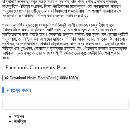
রাস্তাঘাট সংস্কার, নতুন সড়ক সংযোগ স্থাপন, খাল খনন, পৌর এলাকার উন্নয়ন,
সাংস্কৃতিক ঐতিহ্য সংরক্ষণ, শিক্ষা প্রতিষ্ঠানের মানোন্নয়ন এবং স্বাস্থ্যসেবা সাধারণ
মানুষের দোরগোড়ায় পৌঁছে দেওয়ার বিষয়গুলো গুরুত্ব পায়। পাশাপাশি সরকারি কাজে
স্বচ্ছতা ও জবাবদিহিতা নিশ্চিত করার ওপরও জোর দেওয়া হয়।
প্রধান অতিথির বক্তব্যে সংস্কৃতি প্রতিমন্ত্রী আলী নেওয়াজ মাহমুদ খৈয়াম বলেন,
“রাজবাড়ীকে একটি আধুনিক ও স্মার্ট জেলা হিসেবে গড়ে তুলতে আমাদের সবাইকে
সমন্বিতভাবে কাজ করতে হবে। সরকারের উন্নয়ন কর্মকাণ্ডের সুফল যেন জেলার প্রতিটি
মানুষ পায়, তা নিশ্চিত করা আমাদের দায়িত্ব।” তিনি আরও বলেন, মাদকের বিস্তার রোধে
প্রশাসন, জনপ্রতিনিধি ও সাধারণ মানুষকে একযোগে কাজ করতে হবে। এছাড়া জেলার
বিভিন্ন খাল পুনঃখনন, যোগাযোগ ব্যবস্থার উন্নয়ন এবং পৌরসভার চলমান উন্নয়নমূলক
কার্যক্রম দ্রুত বাস্তবায়নের জন্য সংশ্লিষ্ট কর্মকর্তাদের প্রয়োজনীয় নির্দেশনা প্রদান
করেন।
Facebook Comments Box
📸 Download News PhotoCard (1080×1080)
মন্তব্য করুন
সর্বশেষ
জনপ্রিয়