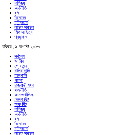
বাণিজ্য
অর্থনীতি
ধর্ম
বিনোদন
যুক্তিতর্ক
লাইফ স্টাইল
শিল্প সাহিত্য
প্রযুক্তি
রবিবার , ৯ অগাস্ট ২০২৬
সর্বশেষ
জাতীয়
গোয়ালন্দ
বালিয়াকান্দি
কালুখালি
পাংশা
রাজবাড়ী সদর
রাজনীতি
আন্তর্জাতিক
হেলথ বিট
অফ বিট
বাণিজ্য
অর্থনীতি
ধর্ম
বিনোদন
যুক্তিতর্ক
লাইফ স্টাইল