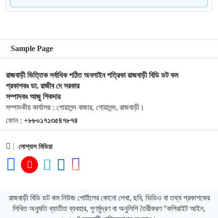
৮
৯
গোয়ালন্দে চিহ্নিত মাদক ব্যবসায়ী রোজীসহ ৩জন গ্রেপ্তার
Sample Page
১০
গোয়ালন্দ প্রেসক্লাবের পক্ষ থেকে বিদায়ী ইউএনও সাথী দাসকে
রাজবাড়ী ভিত্তিক সর্বাধিক পঠিত অনলাইন পত্রিকা রাজবাড়ী বিডি ডট কম
সম্মাননা প্রদান
প্রকাশকঃ ডা. রাজীব দে সরকার
সম্পাদকঃ আজু শিকদার
১১
কালুখালীতে বাস-মাহেন্দ্র সংঘর্ষ নিহত-১ আহত ৫
সম্পাদকীয় কার্যালয় : গোয়ালন্দ বাজার, গোয়ালন্দ, রাজবাড়ী।
ফোন :
+৮৮০১৭১৩৫৪৭৮৭৪
১২
পদ্মা নদীতে নৌ পুলিশের অভিযানে অবৈধ চায়না দুয়ারী জালসহ জেলে
সোশ্যাল মিডিয়া
আটক
১৩
গোয়ালন্দে পানিতে ডুবে শিশুর মৃত্যু
রাজবাড়ী বিডি ডট কম নিউজ পোর্টালের কোনো লেখা, ছবি, ভিডিও বা তথ্য প্রকাশকের
লিখিত অনুমতি ব্যাতীত ব্যবহার, পূণর্মুদ্রণ বা অনুলিপি তৈরীকরণ "কপিরাইট আইন,
রাজবাড়ীতে গ্রাহকদের কোটি টাকা আত্মসাৎ: পোস্ট মাস্টারসহ ৭ জনের