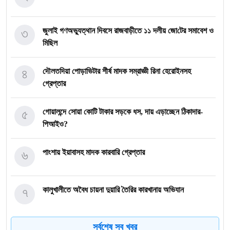
৩
জুলাই গণঅভ্যুত্থান দিবসে রাজবাড়ীতে ১১ দলীয় জো‌টের সমাবেশ ও
মি‌ছিল
৪
দৌলতদিয়া পোড়াভিটার শীর্ষ মাদক সম্রাজ্ঞী রিনা হেরোইনসহ
গ্রেপ্তার
৫
গোয়ালন্দে সোয়া কোটি টাকার সড়কে ধস, দায় এড়াচ্ছেন ঠিকাদার-
পিআইও?
৬
পাংশায় ইয়াবাসহ মাদক কারবারি গ্রেপ্তার
৭
কালুখালীতে অবৈধ চায়না দুয়ারি তৈরির কারখানায় অভিযান
সর্বশেষ সব খবর
গোয়ালন্দের নবাগত ইউএনও সাইফুল হুদার যোগদান