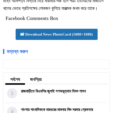
মধ্যে আধিপত্য বিস্তার নিয়ে মারামারি শুরু হলে পাট্টা ইউনিয়নের মাজাইল
খালের ভেতর প্রতিপক্ষের লোকজন কুপিয়ে মারাত্মক জখম করে তাকে।
Facebook Comments Box
📸 Download News PhotoCard (1080×1080)
মন্তব্য করুন
সর্বশেষ
জনপ্রিয়
১
রাজবাড়ীতে বিএন‌পির জুলাই গণঅভূত্থান দিবস পালন
২
পাংশায় সাংবাদিককে মারধরের মামলায় বিশু সরদার গ্রেফতার