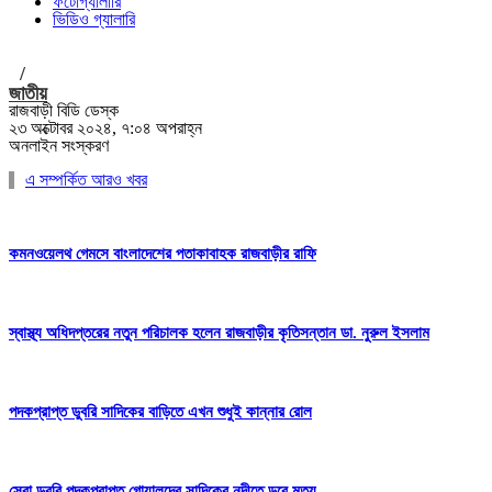
ফটোগ্যালারি
ভিডিও গ্যালারি
/
জাতীয়
রাজবাড়ী বিডি ডেস্ক
২৩ অক্টোবর ২০২৪, ৭:০৪ অপরাহ্ন
অনলাইন সংস্করণ
এ সম্পর্কিত আরও খবর
কমনওয়েলথ গেমসে বাংলাদেশের পতাকাবাহক রাজবাড়ীর রাফি
স্বাস্থ্য অধিদপ্তরের নতুন পরিচালক হলেন রাজবাড়ীর কৃতিসন্তান ডা. নুরুল ইসলাম
পদকপ্রাপ্ত ডুবরি সাদিকের বাড়িতে এখন শুধুই কান্নার রোল
সেরা ডুবুরি পদকপ্রাপ্ত গোয়ালন্দের সাদিকের নদীতে ডুবে মৃত্যু