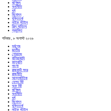
বাণিজ্য
অর্থনীতি
ধর্ম
বিনোদন
যুক্তিতর্ক
লাইফ স্টাইল
শিল্প সাহিত্য
প্রযুক্তি
শনিবার , ৮ অগাস্ট ২০২৬
সর্বশেষ
জাতীয়
গোয়ালন্দ
বালিয়াকান্দি
কালুখালি
পাংশা
রাজবাড়ী সদর
রাজনীতি
আন্তর্জাতিক
হেলথ বিট
অফ বিট
বাণিজ্য
অর্থনীতি
ধর্ম
বিনোদন
যুক্তিতর্ক
লাইফ স্টাইল