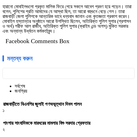
হারানো মোবাইলগুলো প্রকৃত মালিক ফিরে পেয়ে সকলে আবেগ প্রবণ হয়ে পড়েন। তারা
বলেন, পুলিশের প্রতি আমাদের যে আস্থা ছিল, তা আরো বহুগুনে বেড়ে গেল। তারা
রাজবাড়ী জেলা পুলিশকে আন্তরিক ভাবে ধন্যবাদ জানান এবং কৃতজ্ঞতা প্রকাশ করেন।
মোবাইল হস্তান্তর অনুষ্ঠানে আরো উপস্থিত ছিলেন, অতিরিক্ত পুলিশ সুপার (প্রশাসন
ও অর্থ) শরীফ আল রাজীব, অতিরিক্ত পুলিশ সুপার (ক্রাইম এন্ড অপস্) মুকিত সরকার
এবং অন্যান্য উর্ধ্বতন কর্মকর্তাবৃন্দ।
Facebook Comments Box
মন্তব্য করুন
সর্বশেষ
জনপ্রিয়
রাজবাড়ীতে বিএন‌পির জুলাই গণঅভূত্থান দিবস পালন
১
পাংশায় সাংবাদিককে মারধরের মামলায় বিশু সরদার গ্রেফতার
২