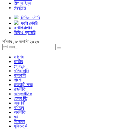
শিল্প সাহিত্য
প্রযুক্তি
ভিডিও স্টোরি
ফটো স্টোরি
ফটোগ্যালারি
ভিডিও গ্যালারি
শনিবার , ৮ অগাস্ট ২০২৬
সর্বশেষ
জাতীয়
গোয়ালন্দ
বালিয়াকান্দি
কালুখালি
পাংশা
রাজবাড়ী সদর
রাজনীতি
আন্তর্জাতিক
হেলথ বিট
অফ বিট
বাণিজ্য
অর্থনীতি
ধর্ম
বিনোদন
যুক্তিতর্ক