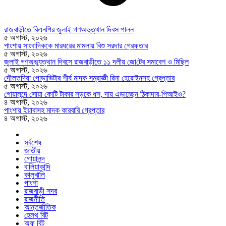
রাজবাড়ীতে বিএন‌পির জুলাই গণঅভূত্থান দিবস পালন
৫ অগাস্ট, ২০২৬
পাংশায় সাংবাদিককে মারধরের মামলায় বিশু সরদার গ্রেফতার
৫ অগাস্ট, ২০২৬
জুলাই গণঅভ্যুত্থান দিবসে রাজবাড়ীতে ১১ দলীয় জো‌টের সমাবেশ ও মি‌ছিল
৫ অগাস্ট, ২০২৬
দৌলতদিয়া পোড়াভিটার শীর্ষ মাদক সম্রাজ্ঞী রিনা হেরোইনসহ গ্রেপ্তার
৫ অগাস্ট, ২০২৬
গোয়ালন্দে সোয়া কোটি টাকার সড়কে ধস, দায় এড়াচ্ছেন ঠিকাদার-পিআইও?
৪ অগাস্ট, ২০২৬
পাংশায় ইয়াবাসহ মাদক কারবারি গ্রেপ্তার
৪ অগাস্ট, ২০২৬
সর্বশেষ
জাতীয়
গোয়ালন্দ
বালিয়াকান্দি
কালুখালি
পাংশা
রাজবাড়ী সদর
রাজনীতি
আন্তর্জাতিক
হেলথ বিট
অফ বিট