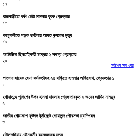
১৭
রাজবাড়ীতে ধর্ষণ চেষ্টা মামলায় যুবক গ্রেপ্তার
১৮
কালুখালীতে সড়ক দুর্ঘটনায় আহত কৃষকের মৃত্যু
১৯
অটোরিক্সা ছিনতাইকারী চক্রের ২ সদস্য গ্রেপ্তার
২০
সর্বশেষ সব খবর
পাংশায় সাবেক সেনা কর্মকর্তাসহ ২৫ বাড়িতে হামলার অভিযোগ, গ্রেফতার-১
১
গোয়াল‌ন্দে পু‌লি‌শের উপর হামলা মামলায় গ্রেফতারকৃত ৬ জ‌নের জা‌মিন নামঞ্জুর
২
জাতীয় গোল্ডকাপ ফুটবল টুর্নামেন্টে গোয়ালন্দ পৌরসভা চ্যাম্পিয়ন
৩
দৌলতদিয়ায় যৌনকর্মীর রহস্যজনক মৃত্যু