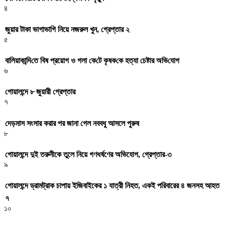
৪
জুয়ার টাকা ভাগাভাগি নিয়ে নজরুল খুন, গ্রেপ্তার ২
৫
বা‌লিয়াকা‌ন্দি‌তে বিষ প্রয়োগ ও গলা কে‌টে কৃষক‌কে হত্যা চেষ্টার অ‌ভি‌যোগ
৬
গোয়ালন্দে ৮ জুয়ারী গ্রেপ্তার
৭
দেড়মাস সংসার করার পর জানা গেল নববধু আসলে পুরুষ
৮
গোয়ালন্দে দুই তরুনীকে তুলে নিয়ে গণধর্ষণের অভিযোগ, গ্রেপ্তার-৩
৯
গোয়ালন্দে ড্রামট্রাক চাপায় ইজিবাইকের ১ যাত্রী নিহত, একই পরিবারের ৪ জনসহ আহত
৭
১০