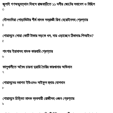
জুলাই গণঅভ্যুত্থান দিবসে রাজবাড়ীতে ১১ দলীয় জো‌টের সমাবেশ ও মি‌ছিল
৩
দৌলতদিয়া পোড়াভিটার শীর্ষ মাদক সম্রাজ্ঞী রিনা হেরোইনসহ গ্রেপ্তার
৪
গোয়ালন্দে সোয়া কোটি টাকার সড়কে ধস, দায় এড়াচ্ছেন ঠিকাদার-পিআইও?
৫
পাংশায় ইয়াবাসহ মাদক কারবারি গ্রেপ্তার
৬
কালুখালীতে অবৈধ চায়না দুয়ারি তৈরির কারখানায় অভিযান
৭
গোয়ালন্দের নবাগত ইউএনও সাইফুল হুদার যোগদান
৮
গোয়ালন্দে চিহ্নিত মাদক ব্যবসায়ী রোজীসহ ৩জন গ্রেপ্তার
৯