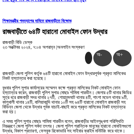
শিক্ষামন্ত্রীর পদত্যাগের দাবিতে রাজবাড়ীতে বিক্ষোভ
রাজবাড়ীতে ৬৪টি হারানো মোবাইল ফোন উদ্ধার
রাজবাড়ী বিডি ডেস্ক
২৩ অক্টোবর ২০২৪, ৭:০৪ অপরাহ্ন
|
অনলাইন সংস্করণ
অ-
অ+
রাজবাড়ী জেলা পুলিশ কর্তৃক ৬৪টি হারানো মোবাইল ফোন উদ্ধারপূর্বক প্রকৃত মালিকের
নিকট হস্তান্তর করা হয়েছে।
বুধবার পুলিশ সুপার কার্যালয়ের সম্মেলন কক্ষে প্রকৃত মালিকের নিকট মোবাইল ফোন
হস্তান্তর করেন, রাজবাড়ী পুলিশ সুপার মোছাঃ শামিমা পারভীন। জেলার ৫টি থানার জিডির
সূত্র ধরে রাজবাড়ী সদর থানার ২৭টি, গোয়ালন্দঘাট থানার ৪টি, পাংশা মডেল থানার ৯টি,
কালুখালী থানার ১৪টি, বালিয়াকান্দি থানার ১০টি সহ ৬৪টি হারানো মোবাইল রাজবাড়ী সহ
বিভিন্ন জেলা থেকে উদ্ধার পূর্বক যাচাই-বাছাই করে প্রকৃত মালিকের নিকট হস্তান্তর
করা হয়।
এ সময় পুলিশ সুপার মোছাঃ শামিমা পারভীন বলেন, রাজবাড়ীর আইনশৃঙ্খলা পরিস্থিতি
নিয়ন্ত্রণে জেলা পুলিশ সর্বদা তৎপর। জেলা পুলিশ প্রান্তিক মানুষের হারানো মোবাইলগুলো
উদ্ধার, বিকাশ প্রতারণা, ফেসবুক রিকোভারি সহ সাইবার ক্রাইম মনিটরিং করে থাকে।