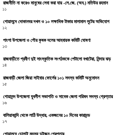
রাজনীতি না করেও মানুষের সেবা করা যায় -লে.জে. (অব.) মতিউর রহমান
১১
গোয়ালন্দে দোকানঘর দখল ও ১০ লক্ষাধিক টাকার মালামাল লুটের অভিযোগ
১২
পাংশা উপজেলা ও পৌর কৃষক দলের আহবায়ক কমিটি ঘোষণা
১৩
রাজবাড়ীতে প্রবীণ দুই সাংস্কৃতিক সংগঠককে পেটালো বখাটেরা, নিন্দার ঝড়
১৪
রাজবাড়ী জেলা জিয়া সাইবার ফোর্সের ১০১ সদস্য কমিটি অনুমোদন
১৫
গোয়ালন্দ উপজেলা যুবলীগ সভাপতি ও সাবেক জেলা পরিষদ সদস্য গ্রেপ্তার
১৬
বালিয়াকান্দি থেকে লাঠি উদ্ধার, একজনের ১০ দিনের কারাদন্ড
১৭
গোয়ালন্দে চোলাই মদসহ দুইজন গ্রেপ্তার