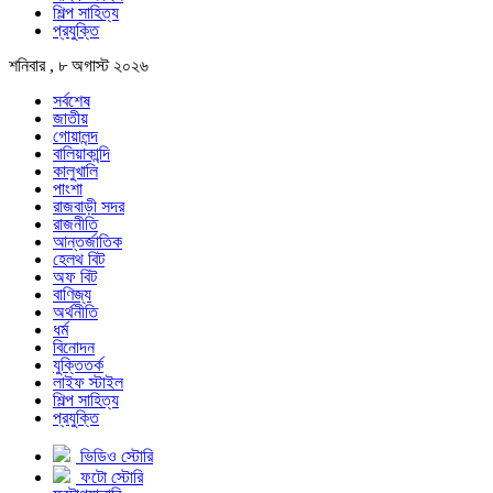
শিল্প সাহিত্য
প্রযুক্তি
শনিবার , ৮ অগাস্ট ২০২৬
সর্বশেষ
জাতীয়
গোয়ালন্দ
বালিয়াকান্দি
কালুখালি
পাংশা
রাজবাড়ী সদর
রাজনীতি
আন্তর্জাতিক
হেলথ বিট
অফ বিট
বাণিজ্য
অর্থনীতি
ধর্ম
বিনোদন
যুক্তিতর্ক
লাইফ স্টাইল
শিল্প সাহিত্য
প্রযুক্তি
ভিডিও স্টোরি
ফটো স্টোরি