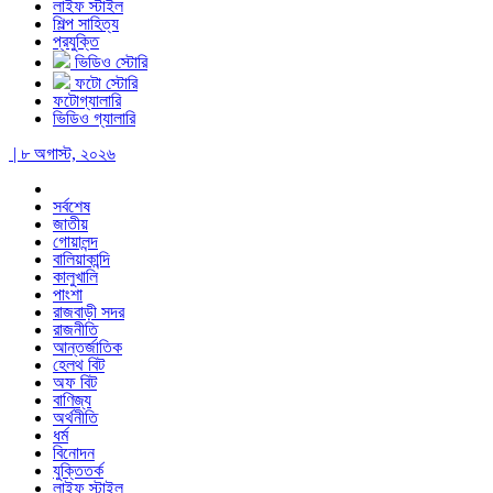
লাইফ স্টাইল
শিল্প সাহিত্য
প্রযুক্তি
ভিডিও স্টোরি
ফটো স্টোরি
ফটোগ্যালারি
ভিডিও গ্যালারি
| ৮ অগাস্ট, ২০২৬
সর্বশেষ
জাতীয়
গোয়ালন্দ
বালিয়াকান্দি
কালুখালি
পাংশা
রাজবাড়ী সদর
রাজনীতি
আন্তর্জাতিক
হেলথ বিট
অফ বিট
বাণিজ্য
অর্থনীতি
ধর্ম
বিনোদন
যুক্তিতর্ক
লাইফ স্টাইল