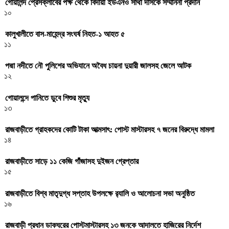
গোয়ালন্দ প্রেসক্লাবের পক্ষ থেকে বিদায়ী ইউএনও সাথী দাসকে সম্মাননা প্রদান
১০
কালুখালীতে বাস-মাহেন্দ্র সংঘর্ষ নিহত-১ আহত ৫
১১
পদ্মা নদীতে নৌ পুলিশের অভিযানে অবৈধ চায়না দুয়ারী জালসহ জেলে আটক
১২
গোয়ালন্দে পানিতে ডুবে শিশুর মৃত্যু
১৩
রাজবাড়ীতে গ্রাহকদের কোটি টাকা আত্মসাৎ: পোস্ট মাস্টারসহ ৭ জনের বিরুদ্ধে মামলা
১৪
রাজবাড়ীতে সাড়ে ১১ কেজি গাঁজাসহ দুইজন গ্রেপ্তার
১৫
রাজবাড়ীতে বিশ্ব মাতৃদুগ্ধ সপ্তাহ উপলক্ষে র‌্যালি ও আলোচনা সভা অনুষ্ঠিত
১৬
রাজবাড়ী প্রধান ডাকঘরের পোস্টমাস্টারসহ ১৩ জনকে আদালতে হাজিরের নির্দেশ