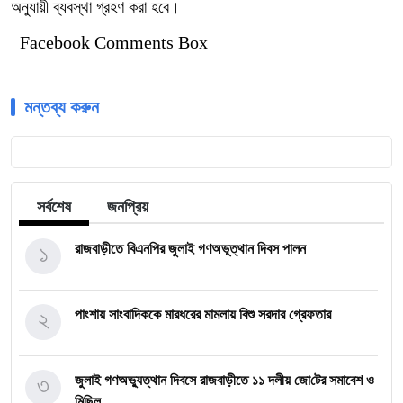
অনুযায়ী ব্যবস্থা গ্রহণ করা হবে।
Facebook Comments Box
মন্তব্য করুন
সর্বশেষ
জনপ্রিয়
১
রাজবাড়ীতে বিএন‌পির জুলাই গণঅভূত্থান দিবস পালন
২
পাংশায় সাংবাদিককে মারধরের মামলায় বিশু সরদার গ্রেফতার
৩
জুলাই গণঅভ্যুত্থান দিবসে রাজবাড়ীতে ১১ দলীয় জো‌টের সমাবেশ ও
মি‌ছিল