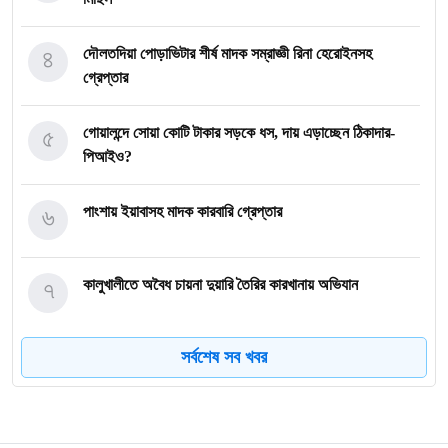
৪
দৌলতদিয়া পোড়াভিটার শীর্ষ মাদক সম্রাজ্ঞী রিনা হেরোইনসহ
গ্রেপ্তার
৫
গোয়ালন্দে সোয়া কোটি টাকার সড়কে ধস, দায় এড়াচ্ছেন ঠিকাদার-
পিআইও?
৬
পাংশায় ইয়াবাসহ মাদক কারবারি গ্রেপ্তার
৭
কালুখালীতে অবৈধ চায়না দুয়ারি তৈরির কারখানায় অভিযান
সর্বশেষ সব খবর
৮
গোয়ালন্দের নবাগত ইউএনও সাইফুল হুদার যোগদান
৯
গোয়ালন্দে চিহ্নিত মাদক ব্যবসায়ী রোজীসহ ৩জন গ্রেপ্তার