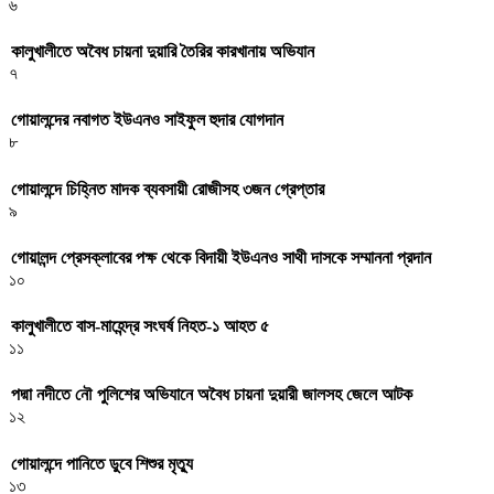
৬
কালুখালীতে অবৈধ চায়না দুয়ারি তৈরির কারখানায় অভিযান
৭
গোয়ালন্দের নবাগত ইউএনও সাইফুল হুদার যোগদান
৮
গোয়ালন্দে চিহ্নিত মাদক ব্যবসায়ী রোজীসহ ৩জন গ্রেপ্তার
৯
গোয়ালন্দ প্রেসক্লাবের পক্ষ থেকে বিদায়ী ইউএনও সাথী দাসকে সম্মাননা প্রদান
১০
কালুখালীতে বাস-মাহেন্দ্র সংঘর্ষ নিহত-১ আহত ৫
১১
পদ্মা নদীতে নৌ পুলিশের অভিযানে অবৈধ চায়না দুয়ারী জালসহ জেলে আটক
১২
গোয়ালন্দে পানিতে ডুবে শিশুর মৃত্যু
১৩