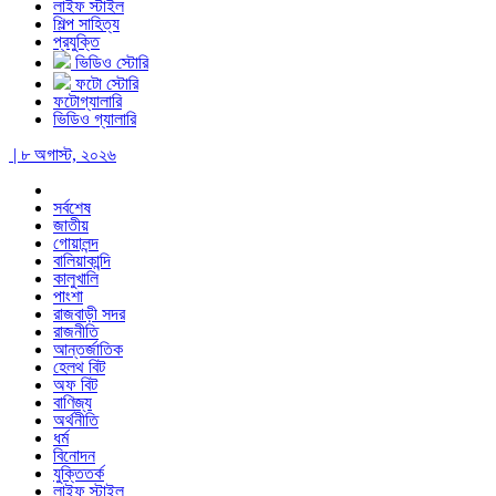
লাইফ স্টাইল
শিল্প সাহিত্য
প্রযুক্তি
ভিডিও স্টোরি
ফটো স্টোরি
ফটোগ্যালারি
ভিডিও গ্যালারি
| ৮ অগাস্ট, ২০২৬
সর্বশেষ
জাতীয়
গোয়ালন্দ
বালিয়াকান্দি
কালুখালি
পাংশা
রাজবাড়ী সদর
রাজনীতি
আন্তর্জাতিক
হেলথ বিট
অফ বিট
বাণিজ্য
অর্থনীতি
ধর্ম
বিনোদন
যুক্তিতর্ক
লাইফ স্টাইল