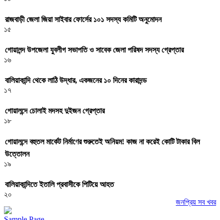
রাজবাড়ী জেলা জিয়া সাইবার ফোর্সের ১০১ সদস্য কমিটি অনুমোদন
১৫
গোয়ালন্দ উপজেলা যুবলীগ সভাপতি ও সাবেক জেলা পরিষদ সদস্য গ্রেপ্তার
১৬
বালিয়াকান্দি থেকে লাঠি উদ্ধার, একজনের ১০ দিনের কারাদন্ড
১৭
গোয়ালন্দে চোলাই মদসহ দুইজন গ্রেপ্তার
১৮
গোয়ালন্দে বহুতল মার্কেট নির্মাণের শুরুতেই অনিয়ম! কাজ না করেই কোটি টাকার বিল
উত্তোলন
১৯
বালিয়াকান্দিতে ইতালি প্রবাসীকে পিটিয়ে আহত
২০
জনপ্রিয় সব খবর
Sample Page