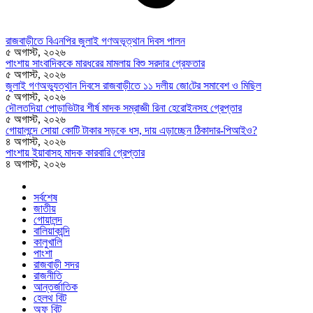
রাজবাড়ীতে বিএন‌পির জুলাই গণঅভূত্থান দিবস পালন
৫ অগাস্ট, ২০২৬
পাংশায় সাংবাদিককে মারধরের মামলায় বিশু সরদার গ্রেফতার
৫ অগাস্ট, ২০২৬
জুলাই গণঅভ্যুত্থান দিবসে রাজবাড়ীতে ১১ দলীয় জো‌টের সমাবেশ ও মি‌ছিল
৫ অগাস্ট, ২০২৬
দৌলতদিয়া পোড়াভিটার শীর্ষ মাদক সম্রাজ্ঞী রিনা হেরোইনসহ গ্রেপ্তার
৫ অগাস্ট, ২০২৬
গোয়ালন্দে সোয়া কোটি টাকার সড়কে ধস, দায় এড়াচ্ছেন ঠিকাদার-পিআইও?
৪ অগাস্ট, ২০২৬
পাংশায় ইয়াবাসহ মাদক কারবারি গ্রেপ্তার
৪ অগাস্ট, ২০২৬
সর্বশেষ
জাতীয়
গোয়ালন্দ
বালিয়াকান্দি
কালুখালি
পাংশা
রাজবাড়ী সদর
রাজনীতি
আন্তর্জাতিক
হেলথ বিট
অফ বিট