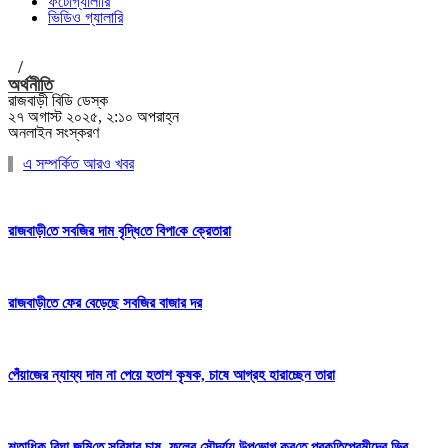
ফটোগ্যালারি
ভিডিও গ্যালারি
/
অর্থনীতি
রাজবাড়ী বিডি ডেস্ক
২৭ অগাস্ট ২০২৫, ২:১০ অপরাহ্ন
অনলাইন সংস্করণ
এ সম্পর্কিত আরও খবর
রাজবাড়ী‌তে সব‌জির দা‌ম বৃদ্ধি‌তে বিপা‌কে ক্রেতারা
রাজবাড়ীতে ফের বেড়েছে সবজির বাজার দর
পেঁয়াজের ন্যায্য দাম না পেয়ে হতাশ কৃষক, চাষে আগ্রহ হারাচ্ছেন তারা
শতা‌ধিক বিঘা জমি‌তে সরিষার চাষ, ফুলের সৌন্দর্য‌্য উপ‌ভোগ কর‌তে প্রকৃতিপ্রেমীদের ভির