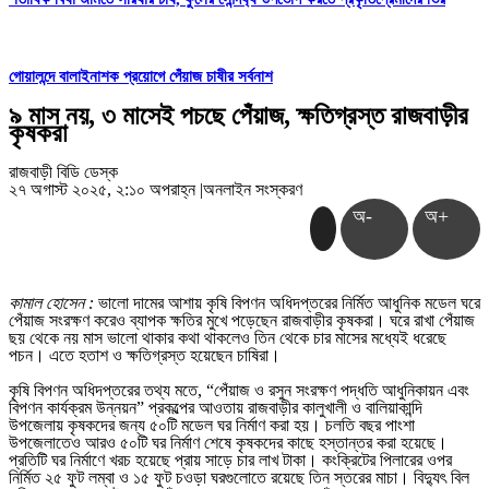
গোয়ালন্দে বালাইনাশক প্রয়োগে পেঁয়াজ চাষীর সর্বনাশ
৯ মাস নয়, ৩ মাসেই পচছে পেঁয়াজ, ক্ষতিগ্রস্ত রাজবাড়ীর
কৃষকরা
রাজবাড়ী বিডি ডেস্ক
২৭ অগাস্ট ২০২৫, ২:১০ অপরাহ্ন
|
অনলাইন সংস্করণ
অ-
অ+
কামাল হোসেন :
ভালো দামের আশায় কৃষি বিপণন অধিদপ্তরের নির্মিত আধুনিক মডেল ঘরে
পেঁয়াজ সংরক্ষণ করেও ব্যাপক ক্ষতির মুখে পড়েছেন রাজবাড়ীর কৃষকরা। ঘরে রাখা পেঁয়াজ
ছয় থেকে নয় মাস ভালো থাকার কথা থাকলেও তিন থেকে চার মাসের মধ্যেই ধরেছে
পচন। এতে হতাশ ও ক্ষতিগ্রস্ত হয়েছেন চাষিরা।
কৃষি বিপণন অধিদপ্তরের তথ্য মতে, “পেঁয়াজ ও রসুন সংরক্ষণ পদ্ধতি আধুনিকায়ন এবং
বিপণন কার্যক্রম উন্নয়ন” প্রকল্পের আওতায় রাজবাড়ীর কালুখালী ও বালিয়াকান্দি
উপজেলায় কৃষকদের জন্য ৫০টি মডেল ঘর নির্মাণ করা হয়। চলতি বছর পাংশা
উপজেলাতেও আরও ৫০টি ঘর নির্মাণ শেষে কৃষকদের কাছে হস্তান্তর করা হয়েছে।
প্রতিটি ঘর নির্মাণে খরচ হয়েছে প্রায় সাড়ে চার লাখ টাকা। কংক্রিটের পিলারের ওপর
নির্মিত ২৫ ফুট লম্বা ও ১৫ ফুট চওড়া ঘরগুলোতে রয়েছে তিন স্তরের মাচা। বিদ্যুৎ বিল