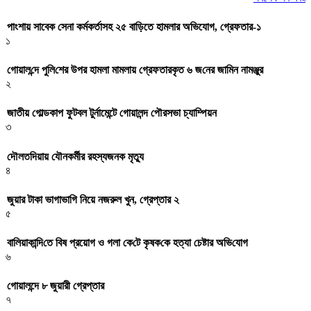
পাংশায় সাবেক সেনা কর্মকর্তাসহ ২৫ বাড়িতে হামলার অভিযোগ, গ্রেফতার-১
১
গোয়াল‌ন্দে পু‌লি‌শের উপর হামলা মামলায় গ্রেফতারকৃত ৬ জ‌নের জা‌মিন নামঞ্জুর
২
জাতীয় গোল্ডকাপ ফুটবল টুর্নামেন্টে গোয়ালন্দ পৌরসভা চ্যাম্পিয়ন
৩
দৌলতদিয়ায় যৌনকর্মীর রহস্যজনক মৃত্যু
৪
জুয়ার টাকা ভাগাভাগি নিয়ে নজরুল খুন, গ্রেপ্তার ২
৫
বা‌লিয়াকা‌ন্দি‌তে বিষ প্রয়োগ ও গলা কে‌টে কৃষক‌কে হত্যা চেষ্টার অ‌ভি‌যোগ
৬
গোয়ালন্দে ৮ জুয়ারী গ্রেপ্তার
৭