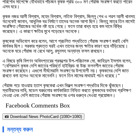
পরিশোধ সাপেক্ষে যৌথভাবে পাঁচজন কৃষক প্রায় ৩০০ মণ পেঁয়াজ সংরক্ষণ করতে পারেন
এসব ঘরে।
কৃষক নজর আলী বিশ্বাস, মহেদ বিশ্বাস, লতিফ বিশ্বাস, জিল্লু শেখ ও পরশ আলী খানসহ
অনেকেই জানান, আধুনিক ঘর নির্মাণে তাদের অনেক আশা ছিল। কিন্তু মাত্র তিন মাসেই
সংরক্ষিত পেঁয়াজের অর্ধেক নষ্ট হয়ে গেছে। ফলে তারা বাধ্য হয়ে কম দামে বিক্রি
করেছেন। এ কারণে ক্ষতির মুখে পড়েছেন অনেকে।
কৃষকেরা অভিযোগ করে বলেন, আগে প্রচলিত পদ্ধতিতে পেঁয়াজ সংরক্ষণ করাই বেশি
কার্যকর ছিল। সরকার প্রদত্ত ঘরই এখন তাদের জন্য ক্ষতির কারণ হয়ে দাঁড়িয়েছে।
অনেকে ঘরে পেঁয়াজ না রেখে আলু, রসুনসহ অন্যান্য ফসল রাখছেন।
এ বিষয়ে কৃষি বিপণন অধিদপ্তরের প্রকল্পের উপ-পরিচালক মো. জাহিদুল ইসলাম বলেন,
“বেশিরভাগ কৃষক দেশি জাতের পরিবর্তে হাইব্রিড বা উচ্চ ফলনশীল জাতের পেঁয়াজ
সংরক্ষণ করেছেন। এগুলো দীর্ঘমেয়াদি সংরক্ষণের উপযোগী নয়। কৃষকদের দেশি জাত
রাখতে বলা হলেও অনেকে মানেননি। ফলে তিন মাসের মাথায়ই পচন ধরেছে।”
পেঁয়াজ পচে যাওয়ায় হতাশ কৃষকেরা এখন বিকল্প সংরক্ষণ পদ্ধতির দিকে ঝুঁকছেন।
স্থানীয়দের দাবি, মডেল ঘরগুলোর কার্যকারিতা নিশ্চিত করতে কৃষকদের যথাযথ প্রশিক্ষণ
দেওয়া এবং দেশি জাতের পেঁয়াজ সংরক্ষণের ওপর গুরুত্ব দেওয়া প্রয়োজন।
Facebook Comments Box
📸 Download News PhotoCard (1080×1080)
মন্তব্য করুন