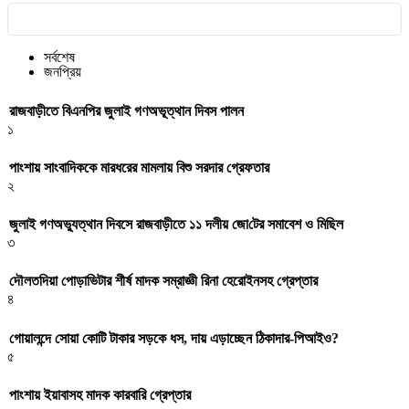
সর্বশেষ
জনপ্রিয়
রাজবাড়ীতে বিএন‌পির জুলাই গণঅভূত্থান দিবস পালন
১
পাংশায় সাংবাদিককে মারধরের মামলায় বিশু সরদার গ্রেফতার
২
জুলাই গণঅভ্যুত্থান দিবসে রাজবাড়ীতে ১১ দলীয় জো‌টের সমাবেশ ও মি‌ছিল
৩
দৌলতদিয়া পোড়াভিটার শীর্ষ মাদক সম্রাজ্ঞী রিনা হেরোইনসহ গ্রেপ্তার
৪
গোয়ালন্দে সোয়া কোটি টাকার সড়কে ধস, দায় এড়াচ্ছেন ঠিকাদার-পিআইও?
৫
পাংশায় ইয়াবাসহ মাদক কারবারি গ্রেপ্তার