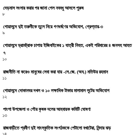
দেড়মাস সংসার করার পর জানা গেল নববধু আসলে পুরুষ
৮
গোয়ালন্দে দুই তরুনীকে তুলে নিয়ে গণধর্ষণের অভিযোগ, গ্রেপ্তার-৩
৯
গোয়ালন্দে ড্রামট্রাক চাপায় ইজিবাইকের ১ যাত্রী নিহত, একই পরিবারের ৪ জনসহ আহত
৭
১০
রাজনীতি না করেও মানুষের সেবা করা যায় -লে.জে. (অব.) মতিউর রহমান
১১
গোয়ালন্দে দোকানঘর দখল ও ১০ লক্ষাধিক টাকার মালামাল লুটের অভিযোগ
১২
পাংশা উপজেলা ও পৌর কৃষক দলের আহবায়ক কমিটি ঘোষণা
১৩
রাজবাড়ীতে প্রবীণ দুই সাংস্কৃতিক সংগঠককে পেটালো বখাটেরা, নিন্দার ঝড়
১৪