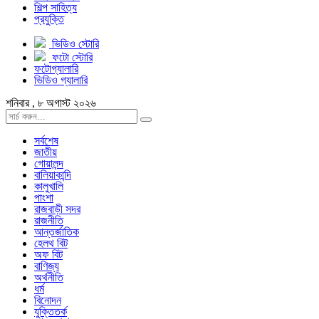
শিল্প সাহিত্য
প্রযুক্তি
ভিডিও স্টোরি
ফটো স্টোরি
ফটোগ্যালারি
ভিডিও গ্যালারি
শনিবার , ৮ অগাস্ট ২০২৬
সর্বশেষ
জাতীয়
গোয়ালন্দ
বালিয়াকান্দি
কালুখালি
পাংশা
রাজবাড়ী সদর
রাজনীতি
আন্তর্জাতিক
হেলথ বিট
অফ বিট
বাণিজ্য
অর্থনীতি
ধর্ম
বিনোদন
যুক্তিতর্ক