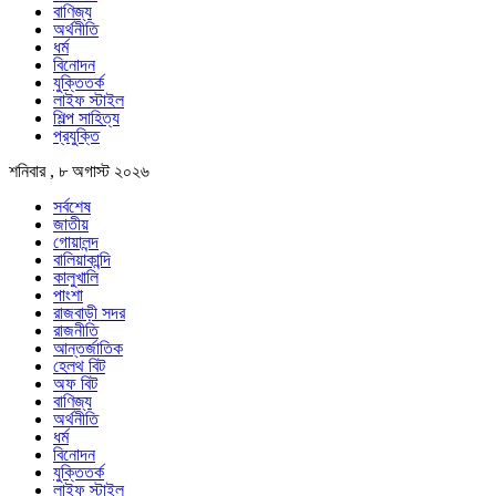
বাণিজ্য
অর্থনীতি
ধর্ম
বিনোদন
যুক্তিতর্ক
লাইফ স্টাইল
শিল্প সাহিত্য
প্রযুক্তি
শনিবার , ৮ অগাস্ট ২০২৬
সর্বশেষ
জাতীয়
গোয়ালন্দ
বালিয়াকান্দি
কালুখালি
পাংশা
রাজবাড়ী সদর
রাজনীতি
আন্তর্জাতিক
হেলথ বিট
অফ বিট
বাণিজ্য
অর্থনীতি
ধর্ম
বিনোদন
যুক্তিতর্ক
লাইফ স্টাইল