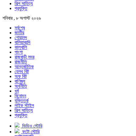
শিল্প সাহিত্য
প্রযুক্তি
শনিবার , ৮ অগাস্ট ২০২৬
সর্বশেষ
জাতীয়
গোয়ালন্দ
বালিয়াকান্দি
কালুখালি
পাংশা
রাজবাড়ী সদর
রাজনীতি
আন্তর্জাতিক
হেলথ বিট
অফ বিট
বাণিজ্য
অর্থনীতি
ধর্ম
বিনোদন
যুক্তিতর্ক
লাইফ স্টাইল
শিল্প সাহিত্য
প্রযুক্তি
ভিডিও স্টোরি
ফটো স্টোরি