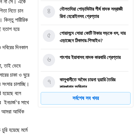
রেন না সে। একে
৪
দৌলতদিয়া পোড়াভিটার শীর্ষ মাদক সম্রাজ্ঞী
িতা নিতে চান
রিনা হেরোইনসহ গ্রেপ্তার
 কিন্তু শারীরিক
াই হতাশ হয়ে
৫
গোয়ালন্দে সোয়া কোটি টাকার সড়কে ধস, দায়
এড়াচ্ছেন ঠিকাদার-পিআইও?
েও দবিরের দিনকাল
৬
পাংশায় ইয়াবাসহ মাদক কারবারি গ্রেপ্তার
ো, তাই ভেবে
ারের চাকা ও ঘুরে
৭
কালুখালীতে অবৈধ চায়না দুয়ারি তৈরির
 সংসার চালাচ্ছি।
কারখানায় অভিযান
রি হয়েছে বলে
সর্বশেষ সব খবর
 ইনচার্জ’র সাথে
৮
গোয়ালন্দের নবাগত ইউএনও সাইফুল হুদার
ে আমরা আর্থিক
যোগদান
৯
গোয়ালন্দে চিহ্নিত মাদক ব্যবসায়ী রোজীসহ
চুরি হয়েছে মর্মে
৩জন গ্রেপ্তার