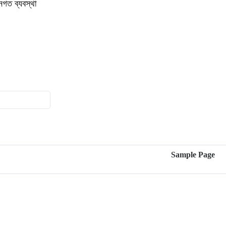
গত ব্যবস্থা
১০
গোয়ালন্দ প্রেসক্লাবের পক্ষ থেকে বিদায়ী
ইউএনও সাথী দাসকে সম্মাননা প্রদান
১১
কালুখালীতে বাস-মাহেন্দ্র সংঘর্ষ নিহত-১ আহত
৫
১২
পদ্মা নদীতে নৌ পুলিশের অভিযানে অবৈধ
চায়না দুয়ারী জালসহ জেলে আটক
১৩
গোয়ালন্দে পানিতে ডুবে শিশুর মৃত্যু
Sample Page
১৪
রাজবাড়ীতে গ্রাহকদের কোটি টাকা আত্মসাৎ:
পোস্ট মাস্টারসহ ৭ জনের বিরুদ্ধে মামলা
১৫
রাজবাড়ীতে সাড়ে ১১ কেজি গাঁজাসহ দুইজন