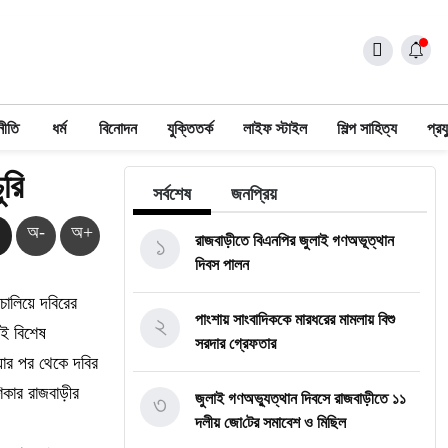
নীতি
ধর্ম
বিনোদন
যুক্তিতর্ক
লাইফ স্টাইল
শিল্প সাহিত্য
প্রয
ুরি
সর্বশেষ
জনপ্রিয়
অ-
অ+
১
রাজবাড়ীতে বিএন‌পির জুলাই গণঅভূত্থান
দিবস পালন
চালিয়ে দবিরের
২
পাংশায় সাংবাদিককে মারধরের মামলায় বিশু
এই বিশেষ
সরদার গ্রেফতার
ওয়ার পর থেকে দবির
কার রাজবাড়ীর
৩
জুলাই গণঅভ্যুত্থান দিবসে রাজবাড়ীতে ১১
দলীয় জো‌টের সমাবেশ ও মি‌ছিল