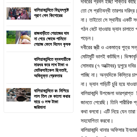
দবিরের প্রবল ইচ্ছা শক্তির কা
বালিয়াকান্দিতে বিদ্যুৎপৃষ্টে
তো সে প্রতিবন্ধী তারপর দরিদ্
প্রাণ গেল কিশোরের
না। তাইতো সে স্থানীয় একটি সংস
গঠন বেটে হাওয়ায় ভ্যান চালাতে 
রাজবাড়ীতে পেয়াজের দাম
পড়েন।
না পেয়ে ক্ষোভে পানিতে
পেয়াজ ফেলে দিলেন কৃষক
দবীরের স্ত্রী ও একমাত্র পুত্র স
মোটামুটি ভালই কাটছিল। ভিক্ষাবৃত
বালিয়াকান্দিতে ব্যবসায়ীকে
মারধর করে লাখ টাকা ও
সোমবার (৭ অক্টোবর) দুপুরে দবি
মোটরসাইকেল ছিনতাই,
পাচ্ছি না। অন্যদিকে কিস্তির চ
অভিযুক্ত গ্রেফতার
না। ভ্যান গাড়িটি চুরি হয়ে যাও
বালিয়াকান্দিতে রং মিশিয়ে
বালিয়াকান্দি উপজেলা ভারপ্রাপ্ত 
লাল তিল কে কালো করার
দায়ে ৩ লক্ষ টাকা
জানতে পেরেছি। তিনি শারীরিক প
জরিমানা
কথা বলবো। এটি নিয়ে যেন তারা 
সহযোগিতা করবো।
বালিয়াকান্দি থানার অফিসার ইনচার