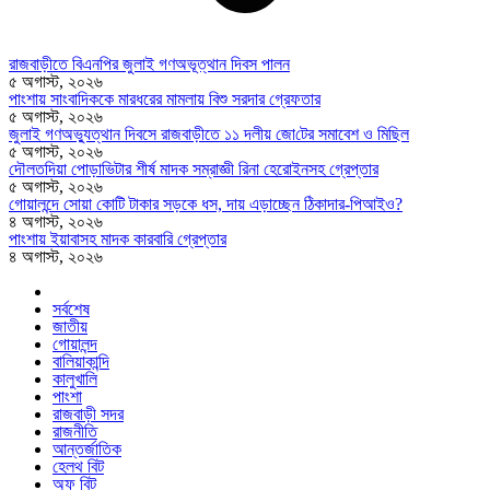
রাজবাড়ীতে বিএন‌পির জুলাই গণঅভূত্থান দিবস পালন
৫ অগাস্ট, ২০২৬
পাংশায় সাংবাদিককে মারধরের মামলায় বিশু সরদার গ্রেফতার
৫ অগাস্ট, ২০২৬
জুলাই গণঅভ্যুত্থান দিবসে রাজবাড়ীতে ১১ দলীয় জো‌টের সমাবেশ ও মি‌ছিল
৫ অগাস্ট, ২০২৬
দৌলতদিয়া পোড়াভিটার শীর্ষ মাদক সম্রাজ্ঞী রিনা হেরোইনসহ গ্রেপ্তার
৫ অগাস্ট, ২০২৬
গোয়ালন্দে সোয়া কোটি টাকার সড়কে ধস, দায় এড়াচ্ছেন ঠিকাদার-পিআইও?
৪ অগাস্ট, ২০২৬
পাংশায় ইয়াবাসহ মাদক কারবারি গ্রেপ্তার
৪ অগাস্ট, ২০২৬
সর্বশেষ
জাতীয়
গোয়ালন্দ
বালিয়াকান্দি
কালুখালি
পাংশা
রাজবাড়ী সদর
রাজনীতি
আন্তর্জাতিক
হেলথ বিট
অফ বিট