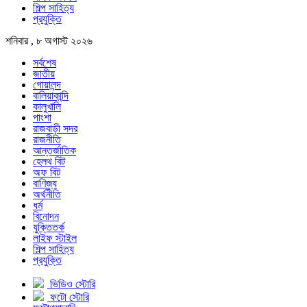
শিল্প সাহিত্য
প্রযুক্তি
শনিবার , ৮ অগাস্ট ২০২৬
সর্বশেষ
জাতীয়
গোয়ালন্দ
বালিয়াকান্দি
কালুখালি
পাংশা
রাজবাড়ী সদর
রাজনীতি
আন্তর্জাতিক
হেলথ বিট
অফ বিট
বাণিজ্য
অর্থনীতি
ধর্ম
বিনোদন
যুক্তিতর্ক
লাইফ স্টাইল
শিল্প সাহিত্য
প্রযুক্তি
ভিডিও স্টোরি
ফটো স্টোরি