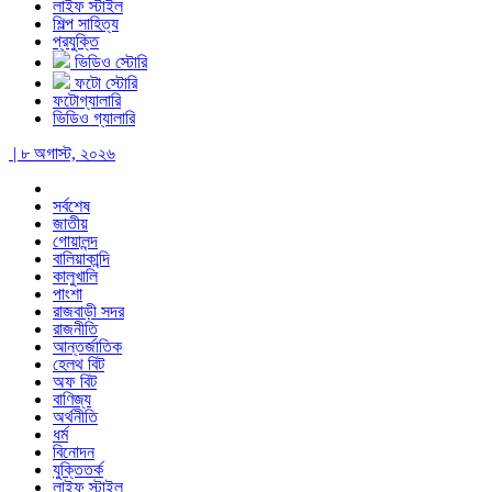
লাইফ স্টাইল
শিল্প সাহিত্য
প্রযুক্তি
ভিডিও স্টোরি
ফটো স্টোরি
ফটোগ্যালারি
ভিডিও গ্যালারি
| ৮ অগাস্ট, ২০২৬
সর্বশেষ
জাতীয়
গোয়ালন্দ
বালিয়াকান্দি
কালুখালি
পাংশা
রাজবাড়ী সদর
রাজনীতি
আন্তর্জাতিক
হেলথ বিট
অফ বিট
বাণিজ্য
অর্থনীতি
ধর্ম
বিনোদন
যুক্তিতর্ক
লাইফ স্টাইল