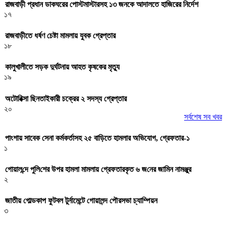
রাজবাড়ী প্রধান ডাকঘরের পোস্টমাস্টারসহ ১৩ জনকে আদালতে হাজিরের নির্দেশ
১৭
রাজবাড়ীতে ধর্ষণ চেষ্টা মামলায় যুবক গ্রেপ্তার
১৮
কালুখালীতে সড়ক দুর্ঘটনায় আহত কৃষকের মৃত্যু
১৯
অটোরিক্সা ছিনতাইকারী চক্রের ২ সদস্য গ্রেপ্তার
২০
সর্বশেষ সব খবর
পাংশায় সাবেক সেনা কর্মকর্তাসহ ২৫ বাড়িতে হামলার অভিযোগ, গ্রেফতার-১
১
গোয়াল‌ন্দে পু‌লি‌শের উপর হামলা মামলায় গ্রেফতারকৃত ৬ জ‌নের জা‌মিন নামঞ্জুর
২
জাতীয় গোল্ডকাপ ফুটবল টুর্নামেন্টে গোয়ালন্দ পৌরসভা চ্যাম্পিয়ন
৩