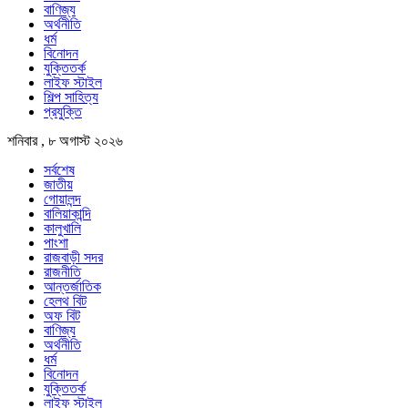
বাণিজ্য
অর্থনীতি
ধর্ম
বিনোদন
যুক্তিতর্ক
লাইফ স্টাইল
শিল্প সাহিত্য
প্রযুক্তি
শনিবার , ৮ অগাস্ট ২০২৬
সর্বশেষ
জাতীয়
গোয়ালন্দ
বালিয়াকান্দি
কালুখালি
পাংশা
রাজবাড়ী সদর
রাজনীতি
আন্তর্জাতিক
হেলথ বিট
অফ বিট
বাণিজ্য
অর্থনীতি
ধর্ম
বিনোদন
যুক্তিতর্ক
লাইফ স্টাইল