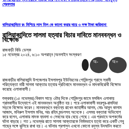
গ্রেফতার
বালিয়াকান্দিতে রং মিশিয়ে লাল তিল কে কালো করার দায়ে ৩ লক্ষ টাকা জরিমানা
বালিয়াকান্দিতে সালমা হত্যার বিচার দাবিতে মানববন্ধন ও
বিক্ষোভ
রাজবাড়ী বিডি ডেস্ক
১৫ নভেম্বর ২০২৪, ৬:১০ অপরাহ্ন
|
অনলাইন সংস্করণ
অ-
অ+
রাজবাড়ীর বালিয়াকান্দি উপজেলার ইসলামপুর ইউনিয়নের গোবিন্দপুর গ্রামে স্বামী
পরিত্যক্তা নারী সালমা আক্তার হত্যার প্রতিবাদে মানববন্ধন ও মাদকবিরোধী বিক্ষোভ
করেছে এলাকাবাসী।
শুক্রবার (১৫ নভেম্বর) বিকাল সাড়ে ৩টার দিকে গোবিন্দপুর জামে মসজিদ এলাকায়
গ্রামবাসীর উদ্যোগে এই মানববন্ধন অনুষ্ঠিত হয়। পরে এলাকাবাসী বহরপুর-রামদিয়া
সড়কে বিক্ষোভ করেন। মানববন্ধনে বক্তব্য রাখেন জাহাঙ্গীর আলম, মোঃ আবুল কালাম
আজাদ, মনিরুল ইসলাম মনির, আঃ রহিম মন্ডলসহ অনেকে। এসময় বক্তারা অভিযোগ
করে বলেন, এলাকায় মাদক ব্যবসা ও সেবনের হার বেড়ে গেছে। এর প্রভাবে অপকর্মের
ঘটনা বাড়ছে। গত ১ নভেম্বর রাতে সালমা আক্তারকে নির্মমভাবে হত্যা করে একটি লেবু
গাছের সঙ্গে ঝুলিয়ে রাখা হয়। এ ঘটনায় প্রশাসন এখনো কোনো রহস্য উদঘাটন করতে