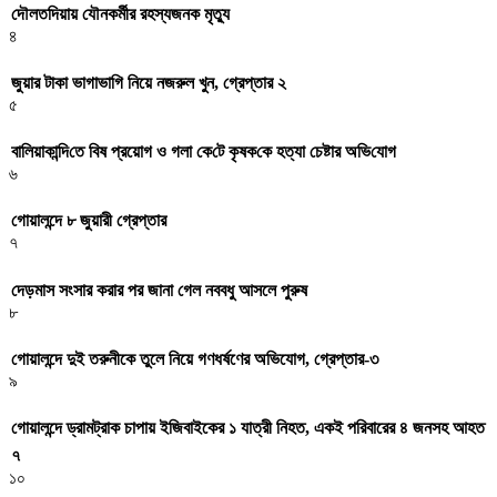
দৌলতদিয়ায় যৌনকর্মীর রহস্যজনক মৃত্যু
৪
জুয়ার টাকা ভাগাভাগি নিয়ে নজরুল খুন, গ্রেপ্তার ২
৫
বা‌লিয়াকা‌ন্দি‌তে বিষ প্রয়োগ ও গলা কে‌টে কৃষক‌কে হত্যা চেষ্টার অ‌ভি‌যোগ
৬
গোয়ালন্দে ৮ জুয়ারী গ্রেপ্তার
৭
দেড়মাস সংসার করার পর জানা গেল নববধু আসলে পুরুষ
৮
গোয়ালন্দে দুই তরুনীকে তুলে নিয়ে গণধর্ষণের অভিযোগ, গ্রেপ্তার-৩
৯
গোয়ালন্দে ড্রামট্রাক চাপায় ইজিবাইকের ১ যাত্রী নিহত, একই পরিবারের ৪ জনসহ আহত
৭
১০