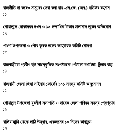
রাজনীতি না করেও মানুষের সেবা করা যায় -লে.জে. (অব.) মতিউর রহমান
১১
গোয়ালন্দে দোকানঘর দখল ও ১০ লক্ষাধিক টাকার মালামাল লুটের অভিযোগ
১২
পাংশা উপজেলা ও পৌর কৃষক দলের আহবায়ক কমিটি ঘোষণা
১৩
রাজবাড়ীতে প্রবীণ দুই সাংস্কৃতিক সংগঠককে পেটালো বখাটেরা, নিন্দার ঝড়
১৪
রাজবাড়ী জেলা জিয়া সাইবার ফোর্সের ১০১ সদস্য কমিটি অনুমোদন
১৫
গোয়ালন্দ উপজেলা যুবলীগ সভাপতি ও সাবেক জেলা পরিষদ সদস্য গ্রেপ্তার
১৬
বালিয়াকান্দি থেকে লাঠি উদ্ধার, একজনের ১০ দিনের কারাদন্ড
১৭