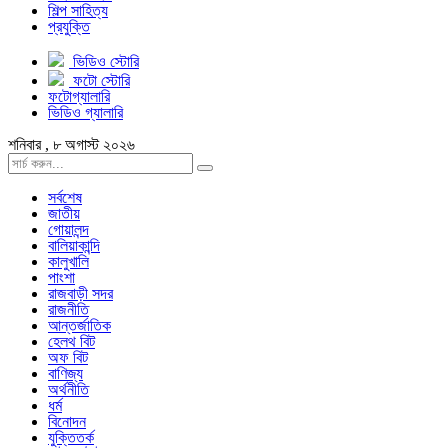
শিল্প সাহিত্য
প্রযুক্তি
ভিডিও স্টোরি
ফটো স্টোরি
ফটোগ্যালারি
ভিডিও গ্যালারি
শনিবার , ৮ অগাস্ট ২০২৬
সর্বশেষ
জাতীয়
গোয়ালন্দ
বালিয়াকান্দি
কালুখালি
পাংশা
রাজবাড়ী সদর
রাজনীতি
আন্তর্জাতিক
হেলথ বিট
অফ বিট
বাণিজ্য
অর্থনীতি
ধর্ম
বিনোদন
যুক্তিতর্ক