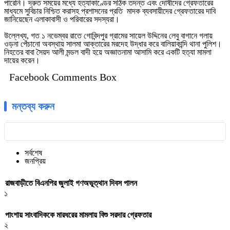
পারেনি। দ্রুত সময়ের মধ্যে হত্যাকাণ্ডের সঠিক তদন্ত এবং দোষীদের গ্রেফতারের
মাধ্যমে সুবিচার নিশ্চিত করাসহ প্রশাসনের প্রতি মাদক ব্যবসায়ীদের গ্রেফতারের দাবি
জানিয়েছেন এলাকাবাসী ও পরিবারের সদস্যরা।
উল্লেখ্য, গত ১ নভেম্বর রাতে গোবিন্দপুর গ্রামের সায়েল উদ্দিনের লেবু বাগানে গলায়
ওড়না পেঁচানো অবস্থায় সালমা আক্তারের মরদেহ উদ্ধার করে বালিয়াকান্দি থানা পুলিশ।
নিহতের বাবা সৈয়দ আলী মন্ডল বাদী হয়ে অজ্ঞাতনামা আসামি করে একটি হত্যা মামলা
দায়ের করেন।
Facebook Comments Box
মন্তব্য করুন
সর্বশেষ
জনপ্রিয়
রাজবাড়ীতে বিএন‌পির জুলাই গণঅভূত্থান দিবস পালন
১
পাংশায় সাংবাদিককে মারধরের মামলায় বিশু সরদার গ্রেফতার
২