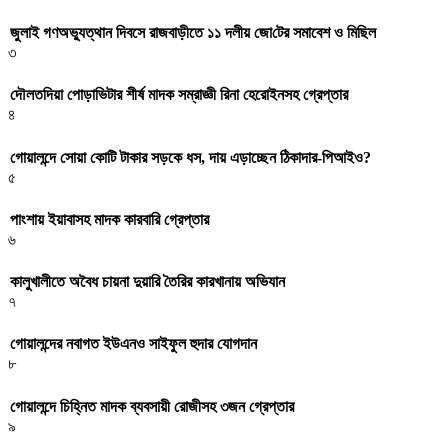
জুলাই গণঅভ্যুত্থান দিবসে রাজবাড়ীতে ১১ দলীয় জো‌টের সমাবেশ ও মি‌ছিল
৩
দৌলতদিয়া পোড়াভিটার শীর্ষ মাদক সম্রাজ্ঞী রিনা হেরোইনসহ গ্রেপ্তার
৪
গোয়ালন্দে সোয়া কোটি টাকার সড়কে ধস, দায় এড়াচ্ছেন ঠিকাদার-পিআইও?
৫
পাংশায় ইয়াবাসহ মাদক কারবারি গ্রেপ্তার
৬
কালুখালীতে অবৈধ চায়না দুয়ারি তৈরির কারখানায় অভিযান
৭
গোয়ালন্দের নবাগত ইউএনও সাইফুল হুদার যোগদান
৮
গোয়ালন্দে চিহ্নিত মাদক ব্যবসায়ী রোজীসহ ৩জন গ্রেপ্তার
৯