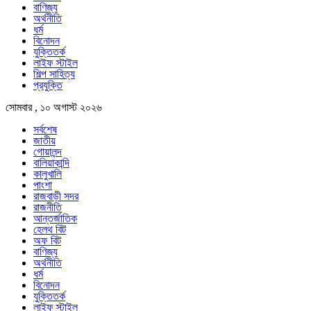
বাণিজ্য
অর্থনীতি
ধর্ম
বিনোদন
যুক্তিতর্ক
লাইফ স্টাইল
শিল্প সাহিত্য
প্রযুক্তি
সোমবার , ১০ অগাস্ট ২০২৬
সর্বশেষ
জাতীয়
গোয়ালন্দ
বালিয়াকান্দি
কালুখালি
পাংশা
রাজবাড়ী সদর
রাজনীতি
আন্তর্জাতিক
হেলথ বিট
অফ বিট
বাণিজ্য
অর্থনীতি
ধর্ম
বিনোদন
যুক্তিতর্ক
লাইফ স্টাইল