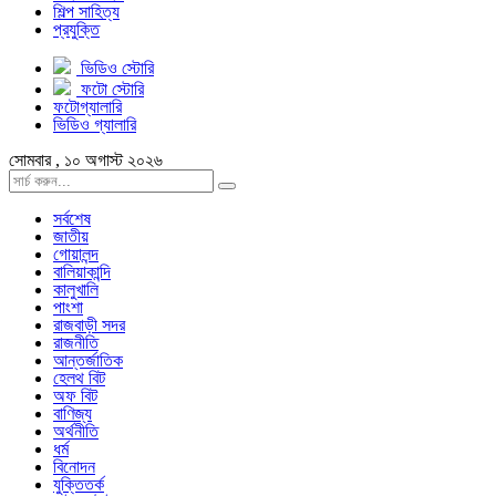
শিল্প সাহিত্য
প্রযুক্তি
ভিডিও স্টোরি
ফটো স্টোরি
ফটোগ্যালারি
ভিডিও গ্যালারি
সোমবার , ১০ অগাস্ট ২০২৬
সর্বশেষ
জাতীয়
গোয়ালন্দ
বালিয়াকান্দি
কালুখালি
পাংশা
রাজবাড়ী সদর
রাজনীতি
আন্তর্জাতিক
হেলথ বিট
অফ বিট
বাণিজ্য
অর্থনীতি
ধর্ম
বিনোদন
যুক্তিতর্ক