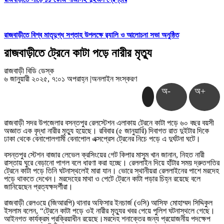
রাজবাড়ীতে বিশ্ব মাতৃদুগ্ধ সপ্তাহ উপলক্ষে র‌্যালি ও আলোচনা সভা অনুষ্ঠিত
রাজবাড়ীতে ট্রেনে কাটা পড়ে নারীর মৃত্যু
রাজবাড়ী বিডি ডেস্ক
৬ জানুয়ারী ২০২৫, ৭:০১ অপরাহ্ন
|
অনলাইন সংস্করণ
অ-
অ+
রাজবাড়ী সদর উপজেলার বসন্তপুর রেলস্টেশন এলাকায় ট্রেনে কাটা পড়ে ৬০ বছর বয়সী
অজ্ঞাত এক বৃদ্ধা নারীর মৃত্যু হয়েছে। রবিবার (৫ জানুয়ারি) দিবাগত রাত দুইটার দিকে
ঢাকা থেকে বেনাপোলগামী বেনাপোল এক্সপ্রেস ট্রেনের নিচে পড়ে এ দুর্ঘটনা ঘটে।
বসন্তপুর স্টেশন বাজার লেভেল ক্রসিংয়ের গেট কিপার মাসুম খান জানান, নিহত নারী
রাস্তায় ঘুরে বেড়ানো পাগল বলে ধারণা করা হচ্ছে। রেললাইন দিয়ে হাঁটার সময় দ্রুতগতির
ট্রেনে কাটা পড়ে তিনি ঘটনাস্থলেই মারা যান। ভোরে স্থানীয়রা রেললাইনের পাশে মরদেহ
পড়ে থাকতে দেখেন। মরদেহের মাথা ও পেটে ট্রেনে কাটা পড়ার চিহ্ন রয়েছে বলে
জানিয়েছেন প্রত্যক্ষদর্শীরা।
রাজবাড়ী রেলওয়ে (জিআরপি) থানার অফিসার ইনচার্জ (ওসি) আসিফ মোহাম্মদ সিদ্দিকুল
ইসলাম বলেন, “ট্রেনে কাটা পড়ে ওই নারীর মৃত্যুর খবর পেয়ে পুলিশ ঘটনাস্থলে গেছে।
আইনগত কার্যক্রম প্রক্রিয়াধীন রয়েছে।মরদেহ শনাক্তের জন্য প্রয়োজনীয় পদক্ষেপ