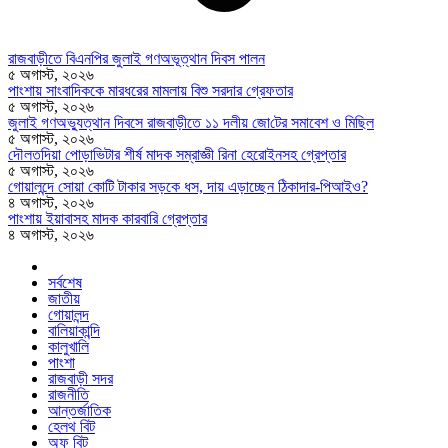
রাজবাড়ীতে বিএন‌পির জুলাই গণঅভূত্থান দিবস পালন
৫ অগাস্ট, ২০২৬
পাংশায় সাংবাদিককে মারধরের মামলায় বিশু সরদার গ্রেফতার
৫ অগাস্ট, ২০২৬
জুলাই গণঅভ্যুত্থান দিবসে রাজবাড়ীতে ১১ দলীয় জো‌টের সমাবেশ ও মি‌ছিল
৫ অগাস্ট, ২০২৬
দৌলতদিয়া পোড়াভিটার শীর্ষ মাদক সম্রাজ্ঞী রিনা হেরোইনসহ গ্রেপ্তার
৫ অগাস্ট, ২০২৬
গোয়ালন্দে সোয়া কোটি টাকার সড়কে ধস, দায় এড়াচ্ছেন ঠিকাদার-পিআইও?
৪ অগাস্ট, ২০২৬
পাংশায় ইয়াবাসহ মাদক কারবারি গ্রেপ্তার
৪ অগাস্ট, ২০২৬
সর্বশেষ
জাতীয়
গোয়ালন্দ
বালিয়াকান্দি
কালুখালি
পাংশা
রাজবাড়ী সদর
রাজনীতি
আন্তর্জাতিক
হেলথ বিট
অফ বিট