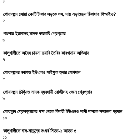
৪
গোয়ালন্দে সোয়া কোটি টাকার সড়কে ধস, দায় এড়াচ্ছেন ঠিকাদার-পিআইও?
৫
পাংশায় ইয়াবাসহ মাদক কারবারি গ্রেপ্তার
৬
কালুখালীতে অবৈধ চায়না দুয়ারি তৈরির কারখানায় অভিযান
৭
গোয়ালন্দের নবাগত ইউএনও সাইফুল হুদার যোগদান
৮
গোয়ালন্দে চিহ্নিত মাদক ব্যবসায়ী রোজীসহ ৩জন গ্রেপ্তার
৯
গোয়ালন্দ প্রেসক্লাবের পক্ষ থেকে বিদায়ী ইউএনও সাথী দাসকে সম্মাননা প্রদান
১০
কালুখালীতে বাস-মাহেন্দ্র সংঘর্ষ নিহত-১ আহত ৫
১১