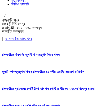
ফটোগ্যালারি
ভিডিও গ্যালারি
/
রাজবাড়ী সদর
রাজবাড়ী বিডি ডেস্ক
৬ জানুয়ারী ২০২৫, ৭:০১ অপরাহ্ন
অনলাইন সংস্করণ
এ সম্পর্কিত আরও খবর
রাজবাড়ীতে বিএন‌পির জুলাই গণঅভূত্থান দিবস পালন
জুলাই গণঅভ্যুত্থান দিবসে রাজবাড়ীতে ১১ দলীয় জো‌টের সমাবেশ ও মি‌ছিল
রাজবাড়ীতে গ্রাহকদের কোটি টাকা আত্মসাৎ: পোস্ট মাস্টারসহ ৭ জনের বিরুদ্ধে মামলা
রাজবাড়ীতে সাড়ে ১১ কেজি গাঁজাসহ দুইজন গ্রেপ্তার