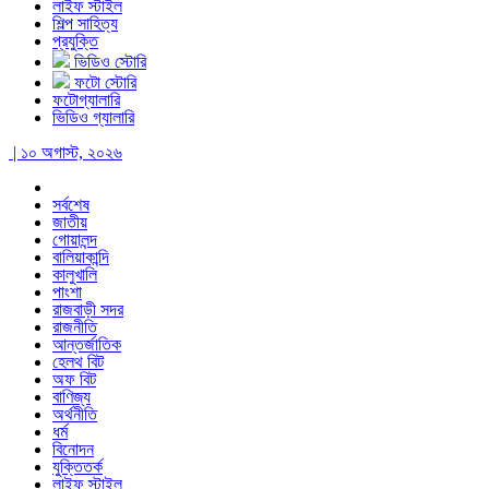
লাইফ স্টাইল
শিল্প সাহিত্য
প্রযুক্তি
ভিডিও স্টোরি
ফটো স্টোরি
ফটোগ্যালারি
ভিডিও গ্যালারি
| ১০ অগাস্ট, ২০২৬
সর্বশেষ
জাতীয়
গোয়ালন্দ
বালিয়াকান্দি
কালুখালি
পাংশা
রাজবাড়ী সদর
রাজনীতি
আন্তর্জাতিক
হেলথ বিট
অফ বিট
বাণিজ্য
অর্থনীতি
ধর্ম
বিনোদন
যুক্তিতর্ক
লাইফ স্টাইল