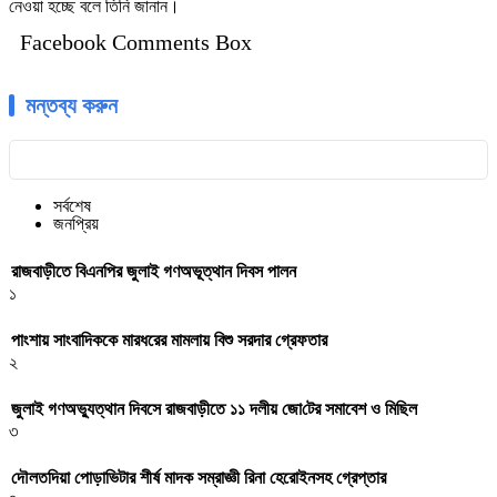
নেওয়া হচ্ছে বলে তিনি জানান।
Facebook Comments Box
মন্তব্য করুন
সর্বশেষ
জনপ্রিয়
রাজবাড়ীতে বিএন‌পির জুলাই গণঅভূত্থান দিবস পালন
১
পাংশায় সাংবাদিককে মারধরের মামলায় বিশু সরদার গ্রেফতার
২
জুলাই গণঅভ্যুত্থান দিবসে রাজবাড়ীতে ১১ দলীয় জো‌টের সমাবেশ ও মি‌ছিল
৩
দৌলতদিয়া পোড়াভিটার শীর্ষ মাদক সম্রাজ্ঞী রিনা হেরোইনসহ গ্রেপ্তার