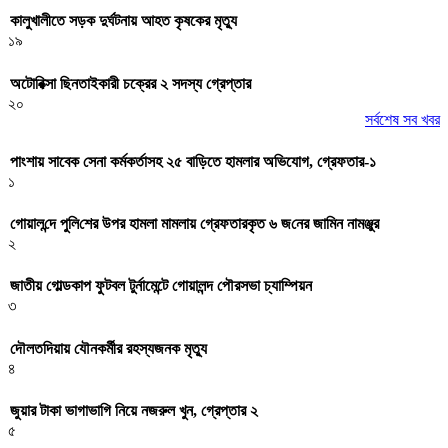
কালুখালীতে সড়ক দুর্ঘটনায় আহত কৃষকের মৃত্যু
১৯
অটোরিক্সা ছিনতাইকারী চক্রের ২ সদস্য গ্রেপ্তার
২০
সর্বশেষ সব খবর
পাংশায় সাবেক সেনা কর্মকর্তাসহ ২৫ বাড়িতে হামলার অভিযোগ, গ্রেফতার-১
১
গোয়াল‌ন্দে পু‌লি‌শের উপর হামলা মামলায় গ্রেফতারকৃত ৬ জ‌নের জা‌মিন নামঞ্জুর
২
জাতীয় গোল্ডকাপ ফুটবল টুর্নামেন্টে গোয়ালন্দ পৌরসভা চ্যাম্পিয়ন
৩
দৌলতদিয়ায় যৌনকর্মীর রহস্যজনক মৃত্যু
৪
জুয়ার টাকা ভাগাভাগি নিয়ে নজরুল খুন, গ্রেপ্তার ২
৫