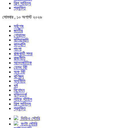
শিল্প সাহিত্য
প্রযুক্তি
সোমবার , ১০ অগাস্ট ২০২৬
সর্বশেষ
জাতীয়
গোয়ালন্দ
বালিয়াকান্দি
কালুখালি
পাংশা
রাজবাড়ী সদর
রাজনীতি
আন্তর্জাতিক
হেলথ বিট
অফ বিট
বাণিজ্য
অর্থনীতি
ধর্ম
বিনোদন
যুক্তিতর্ক
লাইফ স্টাইল
শিল্প সাহিত্য
প্রযুক্তি
ভিডিও স্টোরি
ফটো স্টোরি