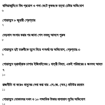
বা‌লিয়াকা‌ন্দি‌তে বিষ প্রয়োগ ও গলা কে‌টে কৃষক‌কে হত্যা চেষ্টার অ‌ভি‌যোগ
৬
গোয়ালন্দে ৮ জুয়ারী গ্রেপ্তার
৭
দেড়মাস সংসার করার পর জানা গেল নববধু আসলে পুরুষ
৮
গোয়ালন্দে দুই তরুনীকে তুলে নিয়ে গণধর্ষণের অভিযোগ, গ্রেপ্তার-৩
৯
গোয়ালন্দে ড্রামট্রাক চাপায় ইজিবাইকের ১ যাত্রী নিহত, একই পরিবারের ৪ জনসহ আহত
৭
১০
রাজনীতি না করেও মানুষের সেবা করা যায় -লে.জে. (অব.) মতিউর রহমান
১১
গোয়ালন্দে দোকানঘর দখল ও ১০ লক্ষাধিক টাকার মালামাল লুটের অভিযোগ
১২