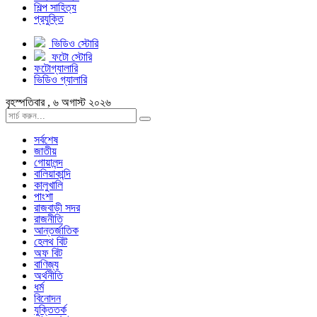
শিল্প সাহিত্য
প্রযুক্তি
ভিডিও স্টোরি
ফটো স্টোরি
ফটোগ্যালারি
ভিডিও গ্যালারি
বৃহস্পতিবার , ৬ অগাস্ট ২০২৬
সর্বশেষ
জাতীয়
গোয়ালন্দ
বালিয়াকান্দি
কালুখালি
পাংশা
রাজবাড়ী সদর
রাজনীতি
আন্তর্জাতিক
হেলথ বিট
অফ বিট
বাণিজ্য
অর্থনীতি
ধর্ম
বিনোদন
যুক্তিতর্ক