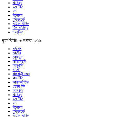
বাণিজ্য
অর্থনীতি
ধর্ম
বিনোদন
যুক্তিতর্ক
লাইফ স্টাইল
শিল্প সাহিত্য
প্রযুক্তি
বৃহস্পতিবার , ৬ অগাস্ট ২০২৬
সর্বশেষ
জাতীয়
গোয়ালন্দ
বালিয়াকান্দি
কালুখালি
পাংশা
রাজবাড়ী সদর
রাজনীতি
আন্তর্জাতিক
হেলথ বিট
অফ বিট
বাণিজ্য
অর্থনীতি
ধর্ম
বিনোদন
যুক্তিতর্ক
লাইফ স্টাইল