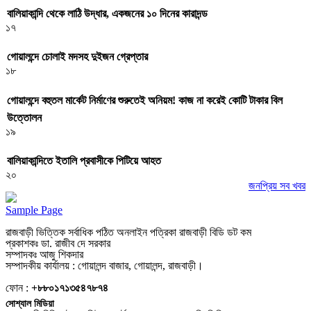
বালিয়াকান্দি থেকে লাঠি উদ্ধার, একজনের ১০ দিনের কারাদন্ড
১৭
গোয়ালন্দে চোলাই মদসহ দুইজন গ্রেপ্তার
১৮
গোয়ালন্দে বহুতল মার্কেট নির্মাণের শুরুতেই অনিয়ম! কাজ না করেই কোটি টাকার বিল
উত্তোলন
১৯
বালিয়াকান্দিতে ইতালি প্রবাসীকে পিটিয়ে আহত
২০
জনপ্রিয় সব খবর
Sample Page
রাজবাড়ী ভিত্তিক সর্বাধিক পঠিত অনলাইন পত্রিকা রাজবাড়ী বিডি ডট কম
প্রকাশকঃ ডা. রাজীব দে সরকার
সম্পাদকঃ আজু শিকদার
সম্পাদকীয় কার্যালয় : গোয়ালন্দ বাজার, গোয়ালন্দ, রাজবাড়ী।
ফোন :
+৮৮০১৭১৩৫৪৭৮৭৪
সোশ্যাল মিডিয়া