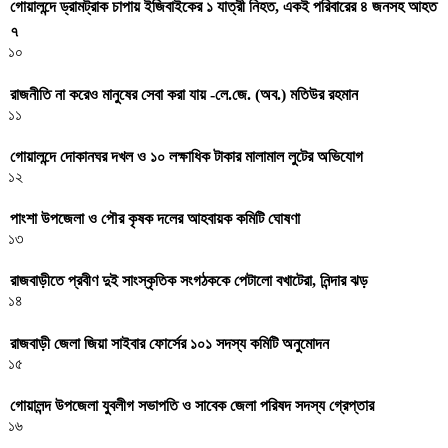
গোয়ালন্দে ড্রামট্রাক চাপায় ইজিবাইকের ১ যাত্রী নিহত, একই পরিবারের ৪ জনসহ আহত
৭
১০
রাজনীতি না করেও মানুষের সেবা করা যায় -লে.জে. (অব.) মতিউর রহমান
১১
গোয়ালন্দে দোকানঘর দখল ও ১০ লক্ষাধিক টাকার মালামাল লুটের অভিযোগ
১২
পাংশা উপজেলা ও পৌর কৃষক দলের আহবায়ক কমিটি ঘোষণা
১৩
রাজবাড়ীতে প্রবীণ দুই সাংস্কৃতিক সংগঠককে পেটালো বখাটেরা, নিন্দার ঝড়
১৪
রাজবাড়ী জেলা জিয়া সাইবার ফোর্সের ১০১ সদস্য কমিটি অনুমোদন
১৫
গোয়ালন্দ উপজেলা যুবলীগ সভাপতি ও সাবেক জেলা পরিষদ সদস্য গ্রেপ্তার
১৬