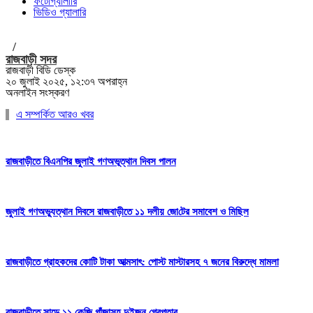
ফটোগ্যালারি
ভিডিও গ্যালারি
/
রাজবাড়ী সদর
রাজবাড়ী বিডি ডেস্ক
২০ জুলাই ২০২৫, ১২:৩৭ অপরাহ্ন
অনলাইন সংস্করণ
এ সম্পর্কিত আরও খবর
রাজবাড়ীতে বিএন‌পির জুলাই গণঅভূত্থান দিবস পালন
জুলাই গণঅভ্যুত্থান দিবসে রাজবাড়ীতে ১১ দলীয় জো‌টের সমাবেশ ও মি‌ছিল
রাজবাড়ীতে গ্রাহকদের কোটি টাকা আত্মসাৎ: পোস্ট মাস্টারসহ ৭ জনের বিরুদ্ধে মামলা
রাজবাড়ীতে সাড়ে ১১ কেজি গাঁজাসহ দুইজন গ্রেপ্তার