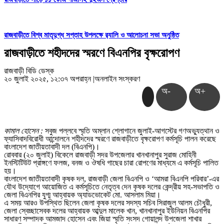
রাজবাড়ীতে বিশ্ব মাতৃদুগ্ধ সপ্তাহ উপলক্ষে র‌্যালি ও আলোচনা সভা অনুষ্ঠিত
রাজবাড়ীতে শহীদদের স্মরণে বিএনপির বৃক্ষরোপণ
রাজবাড়ী বিডি ডেস্ক
২০ জুলাই ২০২৫, ১২:৩৭ অপরাহ্ন
|
অনলাইন সংস্করণ
অ-
অ+
কামাল হোসেন :
সবুজ পল্লবে স্মৃতি অম্লান শ্লোগানে জুলাই-আগস্টের গণঅভ্যুত্থান ও
ফ্যাসিবাদবিরোধী আন্দোলনে শহীদদের স্মরণে রাজবাড়ীতে বৃক্ষরোপণ কর্মসূচি পালন করেছে
বাংলাদেশ জাতীয়তাবাদী দল (বিএনপি)।
রোববার (২০ জুলাই) বিকেলে রাজবাড়ী সদর উপজেলার খানখানাপুর সুরাজ মোহিনী
ইনস্টিটিউট প্রাঙ্গণে ফলজ, বনজ ও ঔষধি গাছের চারা রোপণের মাধ্যমে এ কর্মসূচি পালিত
হয়।
বাংলাদেশ জাতীয়তাবাদী কৃষক দল, রাজবাড়ী জেলা বিএনপি ও ‘আমরা বিএনপি পরিবার’-এর
যৌথ উদ্যোগে আয়োজিত এ কর্মসূচিতে নেতৃত্ব দেন কৃষক দলের কেন্দ্রীয় সহ-সভাপতি ও
জেলা বিএনপির যুগ্ম আহ্বায়ক অ্যাডভোকেট মো. আসলাম মিয়া।
এ সময় আরও উপস্থিত ছিলেন জেলা কৃষক দলের সদস্য সচিব সিরাজুল আলম চৌধুরী,
জেলা স্বেচ্ছাসেবক দলের আহ্বায়ক আব্দুল মালেক খান, খানখানাপুর ইউনিয়ন বিএনপির
সাধারণ সম্পাদক আমজাদ হোসেন এবং জিয়া স্মৃতি সংসদ গোয়ালন্দ উপজেলা শাখার