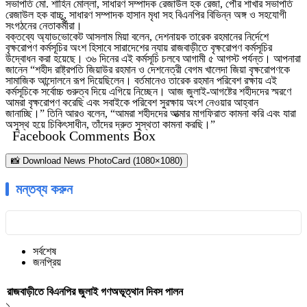
সভাপতি মো. শাহিন মোল্লা, সাধারণ সম্পাদক রেজাউল হক রেজা, পৌর শাখার সভাপতি
রেজাউল হক বাচ্চু, সাধারণ সম্পাদক হাসান মৃধা সহ বিএনপির বিভিন্ন অঙ্গ ও সহযোগী
সংগঠনের নেতাকর্মীরা।
বক্তব্যে অ্যাডভোকেট আসলাম মিয়া বলেন, দেশনায়ক তারেক রহমানের নির্দেশে
বৃক্ষরোপণ কর্মসূচির অংশ হিসাবে সারাদেশের ন্যায় রাজবাড়ীতে বৃক্ষরোপণ কর্মসূচির
উদ্বোধন করা হয়েছে। ৩৬ দিনের এই কর্মসূচি চলবে আগামী ৫ আগস্ট পর্যন্ত। আপনারা
জানেন “শহীদ রাষ্ট্রপতি জিয়াউর রহমান ও দেশনেত্রী বেগম খালেদা জিয়া বৃক্ষরোপণকে
সামাজিক আন্দোলনে রূপ দিয়েছিলেন। বর্তমানেও তারেক রহমান পরিবেশ রক্ষায় এই
কর্মসূচিকে সর্বোচ্চ গুরুত্ব দিয়ে এগিয়ে নিচ্ছেন। আজ জুলাই-আগষ্টের শহীদদের স্মরণে
আমরা বৃক্ষরোপণ করেছি এবং সবাইকে পরিবেশ সুরক্ষায় অংশ নেওয়ার আহ্বান
জানাচ্ছি।” তিনি আরও বলেন, “আমরা শহীদদের আত্মার মাগফিরাত কামনা করি এবং যারা
অসুস্থ হয়ে চিকিৎসাধীন, তাঁদের দ্রুত সুস্থতা কামনা করছি।”
Facebook Comments Box
📸 Download News PhotoCard (1080×1080)
মন্তব্য করুন
সর্বশেষ
জনপ্রিয়
রাজবাড়ীতে বিএন‌পির জুলাই গণঅভূত্থান দিবস পালন
১