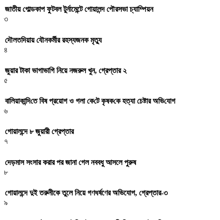
জাতীয় গোল্ডকাপ ফুটবল টুর্নামেন্টে গোয়ালন্দ পৌরসভা চ্যাম্পিয়ন
৩
দৌলতদিয়ায় যৌনকর্মীর রহস্যজনক মৃত্যু
৪
জুয়ার টাকা ভাগাভাগি নিয়ে নজরুল খুন, গ্রেপ্তার ২
৫
বা‌লিয়াকা‌ন্দি‌তে বিষ প্রয়োগ ও গলা কে‌টে কৃষক‌কে হত্যা চেষ্টার অ‌ভি‌যোগ
৬
গোয়ালন্দে ৮ জুয়ারী গ্রেপ্তার
৭
দেড়মাস সংসার করার পর জানা গেল নববধু আসলে পুরুষ
৮
গোয়ালন্দে দুই তরুনীকে তুলে নিয়ে গণধর্ষণের অভিযোগ, গ্রেপ্তার-৩
৯