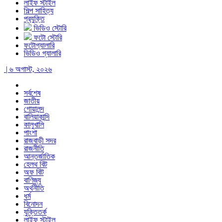
লাইফ স্টাইল
শিল্প সাহিত্য
প্রযুক্তি
ভিডিও স্টোরি
ফটো স্টোরি
ফটোগ্যালারি
ভিডিও গ্যালারি
| ৬ অগাস্ট, ২০২৬
সর্বশেষ
জাতীয়
গোয়ালন্দ
বালিয়াকান্দি
কালুখালি
পাংশা
রাজবাড়ী সদর
রাজনীতি
আন্তর্জাতিক
হেলথ বিট
অফ বিট
বাণিজ্য
অর্থনীতি
ধর্ম
বিনোদন
যুক্তিতর্ক
লাইফ স্টাইল