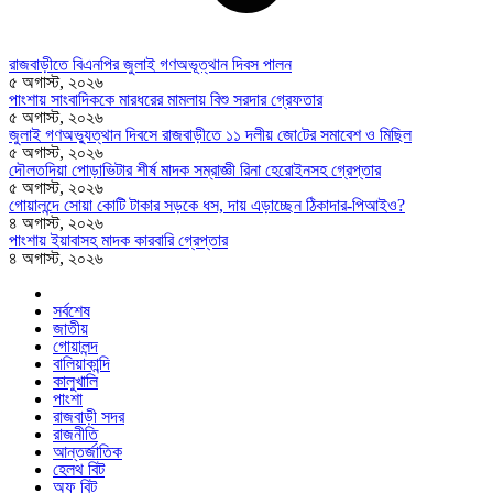
রাজবাড়ীতে বিএন‌পির জুলাই গণঅভূত্থান দিবস পালন
৫ অগাস্ট, ২০২৬
পাংশায় সাংবাদিককে মারধরের মামলায় বিশু সরদার গ্রেফতার
৫ অগাস্ট, ২০২৬
জুলাই গণঅভ্যুত্থান দিবসে রাজবাড়ীতে ১১ দলীয় জো‌টের সমাবেশ ও মি‌ছিল
৫ অগাস্ট, ২০২৬
দৌলতদিয়া পোড়াভিটার শীর্ষ মাদক সম্রাজ্ঞী রিনা হেরোইনসহ গ্রেপ্তার
৫ অগাস্ট, ২০২৬
গোয়ালন্দে সোয়া কোটি টাকার সড়কে ধস, দায় এড়াচ্ছেন ঠিকাদার-পিআইও?
৪ অগাস্ট, ২০২৬
পাংশায় ইয়াবাসহ মাদক কারবারি গ্রেপ্তার
৪ অগাস্ট, ২০২৬
সর্বশেষ
জাতীয়
গোয়ালন্দ
বালিয়াকান্দি
কালুখালি
পাংশা
রাজবাড়ী সদর
রাজনীতি
আন্তর্জাতিক
হেলথ বিট
অফ বিট