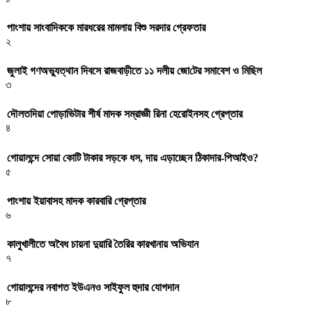
পাংশায় সাংবাদিককে মারধরের মামলায় বিশু সরদার গ্রেফতার
২
জুলাই গণঅভ্যুত্থান দিবসে রাজবাড়ীতে ১১ দলীয় জো‌টের সমাবেশ ও মি‌ছিল
৩
দৌলতদিয়া পোড়াভিটার শীর্ষ মাদক সম্রাজ্ঞী রিনা হেরোইনসহ গ্রেপ্তার
৪
গোয়ালন্দে সোয়া কোটি টাকার সড়কে ধস, দায় এড়াচ্ছেন ঠিকাদার-পিআইও?
৫
পাংশায় ইয়াবাসহ মাদক কারবারি গ্রেপ্তার
৬
কালুখালীতে অবৈধ চায়না দুয়ারি তৈরির কারখানায় অভিযান
৭
গোয়ালন্দের নবাগত ইউএনও সাইফুল হুদার যোগদান
৮