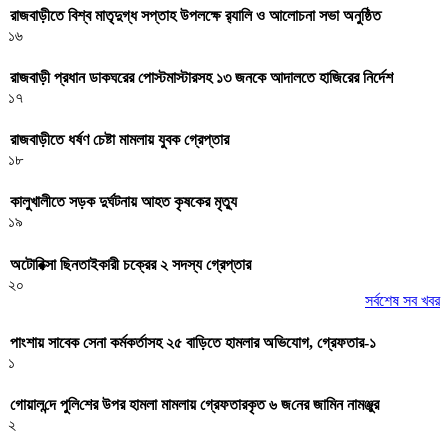
রাজবাড়ীতে বিশ্ব মাতৃদুগ্ধ সপ্তাহ উপলক্ষে র‌্যালি ও আলোচনা সভা অনুষ্ঠিত
১৬
রাজবাড়ী প্রধান ডাকঘরের পোস্টমাস্টারসহ ১৩ জনকে আদালতে হাজিরের নির্দেশ
১৭
রাজবাড়ীতে ধর্ষণ চেষ্টা মামলায় যুবক গ্রেপ্তার
১৮
কালুখালীতে সড়ক দুর্ঘটনায় আহত কৃষকের মৃত্যু
১৯
অটোরিক্সা ছিনতাইকারী চক্রের ২ সদস্য গ্রেপ্তার
২০
সর্বশেষ সব খবর
পাংশায় সাবেক সেনা কর্মকর্তাসহ ২৫ বাড়িতে হামলার অভিযোগ, গ্রেফতার-১
১
গোয়াল‌ন্দে পু‌লি‌শের উপর হামলা মামলায় গ্রেফতারকৃত ৬ জ‌নের জা‌মিন নামঞ্জুর
২