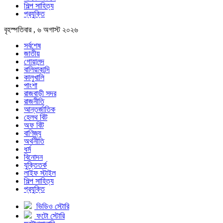
শিল্প সাহিত্য
প্রযুক্তি
বৃহস্পতিবার , ৬ অগাস্ট ২০২৬
সর্বশেষ
জাতীয়
গোয়ালন্দ
বালিয়াকান্দি
কালুখালি
পাংশা
রাজবাড়ী সদর
রাজনীতি
আন্তর্জাতিক
হেলথ বিট
অফ বিট
বাণিজ্য
অর্থনীতি
ধর্ম
বিনোদন
যুক্তিতর্ক
লাইফ স্টাইল
শিল্প সাহিত্য
প্রযুক্তি
ভিডিও স্টোরি
ফটো স্টোরি