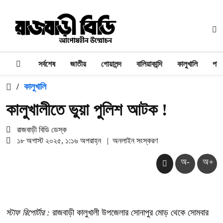
সর্বশেষ
জাতীয়
গোয়ালন্দ
বালিয়াকান্দি
কালুখালি
পাং
/
কালুখালি
কালুখালীতে ভুয়া পুলিশ আটক !
রাজবাড়ী বিডি ডেস্ক
১৮ অগাস্ট ২০২৫, ১:১৬ অপরাহ্ন
|
অনলাইন সংস্করণ
অ-
অ+
স্টাফ রিপোর্টার :
রাজবাড়ী কালুখালী উপজেলার সোনাপুর মোড় থেকে সোমবার