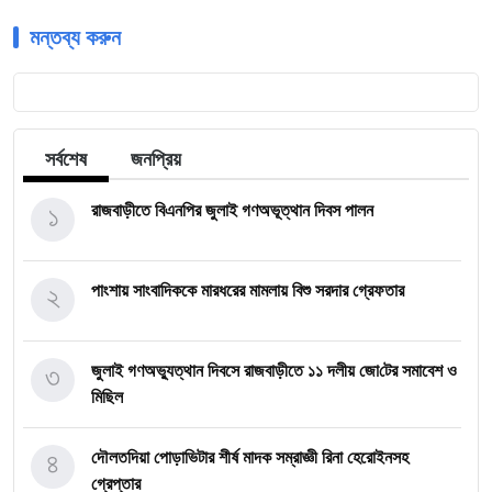
মন্তব্য করুন
সর্বশেষ
জনপ্রিয়
১
রাজবাড়ীতে বিএন‌পির জুলাই গণঅভূত্থান দিবস পালন
২
পাংশায় সাংবাদিককে মারধরের মামলায় বিশু সরদার গ্রেফতার
৩
জুলাই গণঅভ্যুত্থান দিবসে রাজবাড়ীতে ১১ দলীয় জো‌টের সমাবেশ ও
মি‌ছিল
৪
দৌলতদিয়া পোড়াভিটার শীর্ষ মাদক সম্রাজ্ঞী রিনা হেরোইনসহ
গ্রেপ্তার