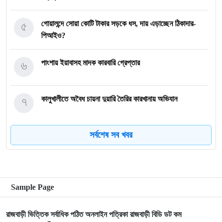
৫
গোয়ালন্দে সোয়া কোটি টাকার সড়কে ধস, দায় এড়াচ্ছেন ঠিকাদার-
পিআইও?
৬
পাংশায় ইয়াবাসহ মাদক কারবারি গ্রেপ্তার
৭
কালুখালীতে অবৈধ চায়না দুয়ারি তৈরির কারখানায় অভিযান
সর্বশেষ সব খবর
৮
গোয়ালন্দের নবাগত ইউএনও সাইফুল হুদার যোগদান
৯
গোয়ালন্দে চিহ্নিত মাদক ব্যবসায়ী রোজীসহ ৩জন গ্রেপ্তার
Sample Page
১০
গোয়ালন্দ প্রেসক্লাবের পক্ষ থেকে বিদায়ী ইউএনও সাথী দাসকে
রাজবাড়ী ভিত্তিক সর্বাধিক পঠিত অনলাইন পত্রিকা রাজবাড়ী বিডি ডট কম
সম্মাননা প্রদান