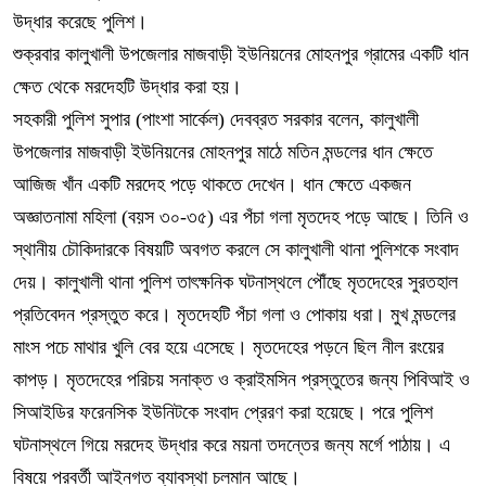
উদ্ধার করেছে পুলিশ।
শুক্রবার কালুখালী উপজেলার মাজবাড়ী ইউনিয়নের মোহনপুর গ্রামের একটি ধান
ক্ষেত থেকে মরদেহটি উদ্ধার করা হয়।
সহকারী পুলিশ সুপার (পাংশা সার্কেল) দেবব্রত সরকার বলেন, কালুখালী
উপজেলার মাজবাড়ী ইউনিয়নের মোহনপুর মাঠে মতিন মন্ডলের ধান ক্ষেতে
আজিজ খাঁন একটি মরদেহ পড়ে থাকতে দেখেন। ধান ক্ষেতে একজন
অজ্ঞাতনামা মহিলা (বয়স ৩০-৩৫) এর পঁচা গলা মৃতদেহ পড়ে আছে। তিনি ও
স্থানীয় চৌকিদারকে বিষয়টি অবগত করলে সে কালুখালী থানা পুলিশকে সংবাদ
দেয়। কালুখালী থানা পুলিশ তাৎক্ষনিক ঘটনাস্থলে পৌঁছে মৃতদেহের সুরতহাল
প্রতিবেদন প্রস্তুত করে। মৃতদেহটি পঁচা গলা ও পোকায় ধরা। মুখ মন্ডলের
মাংস পচে মাথার খুলি বের হয়ে এসেছে। মৃতদেহের পড়নে ছিল নীল রংয়ের
কাপড়। মৃতদেহের পরিচয় সনাক্ত ও ক্রাইমসিন প্রস্তুতের জন্য পিবিআই ও
সিআইডির ফরেনসিক ইউনিটকে সংবাদ প্রেরণ করা হয়েছে। পরে পুলিশ
ঘটনাস্থলে গিয়ে মরদেহ উদ্ধার করে ময়না তদন্তের জন্য মর্গে পাঠায়। এ
বিষয়ে পরবর্তী আইনগত ব্যাবস্থা চলমান আছে।