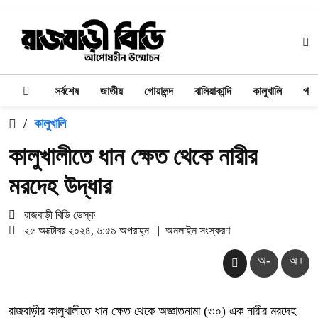
সর্বশেষ
জাতীয়
গোয়ালন্দ
বালিয়াকান্দি
কালুখালি
পাং
/
কালুখালি
কালুখালীতে ধান ক্ষেত থেকে নারীর
মরদেহ উদ্ধার
রাজবাড়ী বিডি ডেস্ক
২৫ অক্টোবর ২০২৪, ৬:৫৯ অপরাহ্ন
|
অনলাইন সংস্করণ
অ-
অ+
রাজবাড়ীর কালুখালীতে ধান ক্ষেত থেকে অজ্ঞাতনামা (৩০) এক নারীর মরদেহ