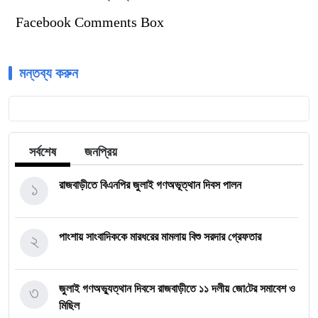
Facebook Comments Box
মন্তব্য করুন
সর্বশেষ
জনপ্রিয়
১
রাজবাড়ীতে বিএন‌পির জুলাই গণঅভূত্থান দিবস পালন
২
পাংশায় সাংবাদিককে মারধরের মামলায় বিশু সরদার গ্রেফতার
৩
জুলাই গণঅভ্যুত্থান দিবসে রাজবাড়ীতে ১১ দলীয় জো‌টের সমাবেশ ও
মি‌ছিল