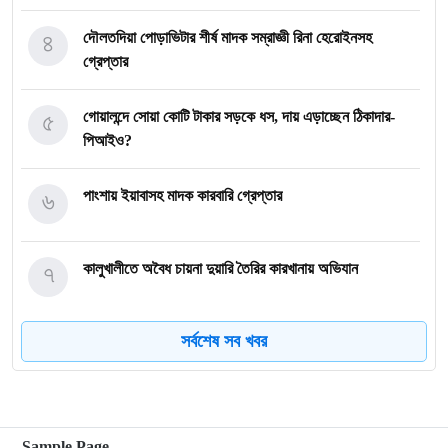
৪
দৌলতদিয়া পোড়াভিটার শীর্ষ মাদক সম্রাজ্ঞী রিনা হেরোইনসহ
গ্রেপ্তার
৫
গোয়ালন্দে সোয়া কোটি টাকার সড়কে ধস, দায় এড়াচ্ছেন ঠিকাদার-
পিআইও?
৬
পাংশায় ইয়াবাসহ মাদক কারবারি গ্রেপ্তার
৭
কালুখালীতে অবৈধ চায়না দুয়ারি তৈরির কারখানায় অভিযান
সর্বশেষ সব খবর
৮
গোয়ালন্দের নবাগত ইউএনও সাইফুল হুদার যোগদান
৯
গোয়ালন্দে চিহ্নিত মাদক ব্যবসায়ী রোজীসহ ৩জন গ্রেপ্তার
Sample Page